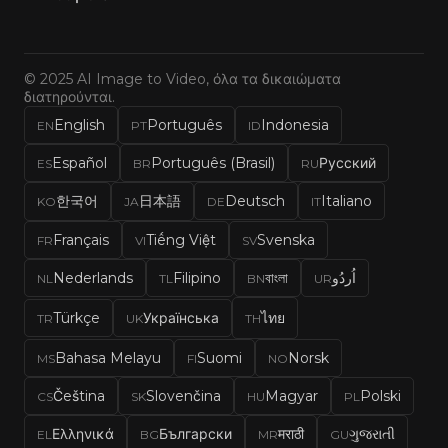
© 2025 AI Image to Video, όλα τα δικαιώματα
διατηρούνται.
English
Português
Indonesia
EN
PT
ID
Español
Português (Brasil)
Русский
ES
BR
RU
한국어
日本語
Deutsch
Italiano
KO
JA
DE
IT
Français
Tiếng Việt
Svenska
FR
VI
SV
Nederlands
Filipino
বাংলা
اُردُو
NL
TL
BN
UR
Türkçe
Українська
ไทย
TR
UK
TH
Bahasa Melayu
Suomi
Norsk
MS
FI
NO
Čeština
Slovenčina
Magyar
Polski
CS
SK
HU
PL
Ελληνικά
Български
मराठी
ગુજરાતી
EL
BG
MR
GU