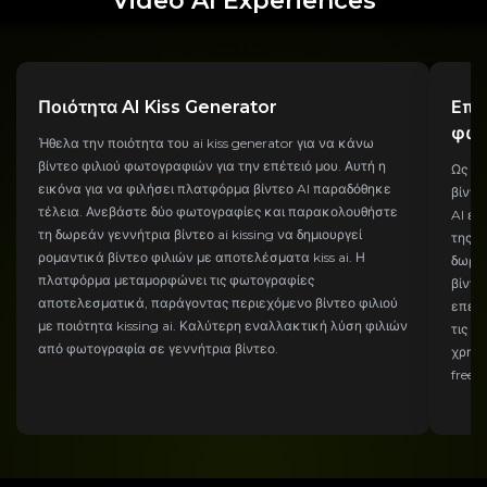
Video AI Experiences
Ποιότητα AI Kiss Generator
Επα
φωτ
Ήθελα την ποιότητα του ai kiss generator για να κάνω
βίντεο φιλιού φωτογραφιών για την επέτειό μου. Αυτή η
Ως δη
εικόνα για να φιλήσει πλατφόρμα βίντεο AI παραδόθηκε
βίντε
τέλεια. Ανεβάστε δύο φωτογραφίες και παρακολουθήστε
AI ει
τη δωρεάν γεννήτρια βίντεο ai kissing να δημιουργεί
της γ
ρομαντικά βίντεο φιλιών με αποτελέσματα kiss ai. Η
δωρεά
πλατφόρμα μεταμορφώνει τις φωτογραφίες
βίντε
αποτελεσματικά, παράγοντας περιεχόμενο βίντεο φιλιού
επεξε
με ποιότητα kissing ai. Καλύτερη εναλλακτική λύση φιλιών
τις ε
από φωτογραφία σε γεννήτρια βίντεο.
χρησι
free.