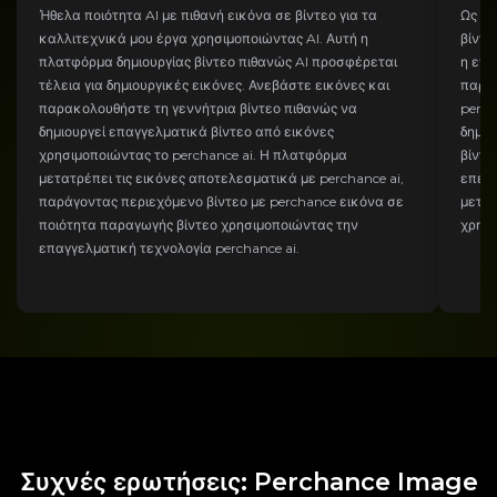
Ήθελα ποιότητα AI με πιθανή εικόνα σε βίντεο για τα
Ως δη
καλλιτεχνικά μου έργα χρησιμοποιώντας AI. Αυτή η
βίντε
πλατφόρμα δημιουργίας βίντεο πιθανώς AI προσφέρεται
η ενα
τέλεια για δημιουργικές εικόνες. Ανεβάστε εικόνες και
παρέχ
παρακολουθήστε τη γεννήτρια βίντεο πιθανώς να
perch
δημιουργεί επαγγελματικά βίντεο από εικόνες
δημιο
χρησιμοποιώντας το perchance ai. Η πλατφόρμα
βίντε
μετατρέπει τις εικόνες αποτελεσματικά με perchance ai,
επεξε
παράγοντας περιεχόμενο βίντεο με perchance εικόνα σε
μετατ
ποιότητα παραγωγής βίντεο χρησιμοποιώντας την
χρησι
επαγγελματική τεχνολογία perchance ai.
Συχνές ερωτήσεις: Perchance Image