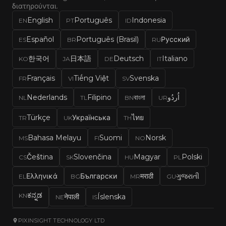
διατηρούνται.
English
Português
Indonesia
EN
PT
ID
Español
Português (Brasil)
Русский
ES
BR
RU
한국어
日本語
Deutsch
Italiano
KO
JA
DE
IT
Français
Tiếng Việt
Svenska
FR
VI
SV
Nederlands
Filipino
বাংলা
اُردُو
NL
TL
BN
UR
Türkçe
Українська
ไทย
TR
UK
TH
Bahasa Melayu
Suomi
Norsk
MS
FI
NO
Čeština
Slovenčina
Magyar
Polski
CS
SK
HU
PL
Ελληνικά
Български
मराठी
ગુજરાતી
EL
BG
MR
GU
ಕನ್ನಡ
KN
नेपाली
Íslenska
NE
IS
PIXINSIGHT TECHNOLOGY LTD