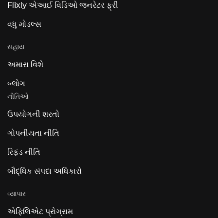
Flixly એઆઈ વિડિઓ જનરેટર ફ્રી
વધુ મોડલ્સ
સહાય
અમારા વિશે
બ્લોગ
નીતિઓ
ઉપયોગની શરતો
ગોપનીયતા નીતિ
રિફંડ નીતિ
બૌદ્ધિક સંપદા અધિકારો
વ્યાપાર
એફિલિએટ પ્રોગ્રામ