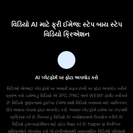
વિડિયો AI માટે ફ્રી ઈમેજ: સ્ટેપ બાય સ્ટેપ
વિડિયો ક્રિએશન
AI પ્લેટફોર્મ પર ફોટા અપલોડ કરો
વિડિઓ એઆઈ પ્લેટફોર્મ પર અમારી મફત છબી પર ફોટા અપલોડ કરીને
પ્રારંભ કરો. ઇમેજ ટુ વિડિયો એ JPG, PNG અને WEBP ફોર્મેટ સ્વીકારે
છે. વિડિયો ગુણવત્તામાં હાઈપર ઈમેજ સાથે વિડિયો બનાવવા માટે વ્યક્તિગત
રીતે અથવા બેચમાં ફોટા અપલોડ કરો. અમારું પ્લેટફોર્મ ઇમેજ પર ઝડપથી
પ્રક્રિયા કરે છે, પિક્ચર ટુ વિડિયો AI કાર્યક્ષમતાનો ઉપયોગ કરીને AI
વિડિયો ટ્રાન્સફોર્મેશન માટે ફોટા તૈયાર કરે છે. haiper ai વૈકલ્પિક
સુવિધાઓને ઍક્સેસ કરો જે છબીઓમાંથી વ્યાવસાયિક વિડિઓ પરિણામો