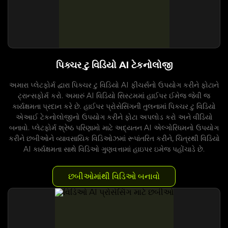
પિક્ચર ટુ વિડિયો AI ટેકનોલોજી
અમારા પ્લેટફોર્મ દ્વારા પિક્ચર ટુ વિડિયો AI ફીચર્સનો ઉપયોગ કરીને ફોટાને
ટ્રાન્સફોર્મ કરો. અમારું AI વિડિયો સિસ્ટમમાં હાઈપર ઈમેજ જેવી જ
કાર્યક્ષમતા પ્રદાન કરે છે. હાઈપર પ્રોસેસિંગની તુલનામાં પિક્ચર ટુ વિડિયો
એઆઈ ટેકનોલોજીનો ઉપયોગ કરીને ફોટા અપલોડ કરો અને વીડિયો
બનાવો. પ્લેટફોર્મ શ્રેષ્ઠ પરિણામો માટે અદ્યતન AI એલ્ગોરિધમનો ઉપયોગ
કરીને છબીઓને વ્યાવસાયિક વિડિઓઝમાં રૂપાંતરિત કરીને, ચિત્રથી વિડિયો
AI કાર્યક્ષમતા સાથે વિડિઓ ગુણવત્તામાં હાઇપર ઇમેજ પહોંચાડે છે.
છબીઓમાંથી વિડિઓ બનાવો