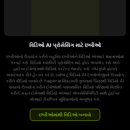
વિડિઓ AI પ્રોસેસિંગ માટે છબીઓ
છબીઓનો ઉપયોગ કરીને બહુવિધ છબીઓને વિડિઓ એઆઈ ક્ષમતાઓમાં
કન્વર્ટ કરો. વિડિયો ક્વોલિટી પ્રોસેસિંગ માટે ફોટા અપલોડ કરો અને
હાઈપર ઈમેજ સાથે વિડિયો કન્ટેન્ટ જનરેટ કરો. પ્લેટફોર્મ ફોટાને
અસરકારક રીતે હેન્ડલ કરે છે, ઇમેજ ટુ વિડિયો AI ટેક્નોલોજીનો ઉપયોગ
કરીને વીડિયો બનાવે છે. haiper.ai સિસ્ટમની તુલનામાં ચિત્રથી વિડિયો AI
પાવરનો ઉપયોગ કરીને ઈમેજોથી વ્યાવસાયિક વિડિયો પરિણામો વિતરિત
કરીને, મફત ઈમેજથી વિડિયો એઆઈ ઍક્સેસિબિલિટી સાથે હાઈપર
એઆઈ વૈકલ્પિક સુવિધાઓનો અનુભવ કરો.
છબીઓમાંથી વિડિઓ બનાવો