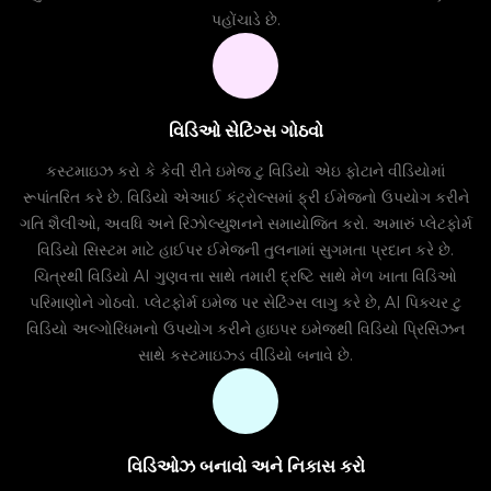
પહોંચાડે છે.
વિડિઓ સેટિંગ્સ ગોઠવો
કસ્ટમાઇઝ કરો કે કેવી રીતે ઇમેજ ટુ વિડિયો એઇ ફોટાને વીડિયોમાં
રૂપાંતરિત કરે છે. વિડિયો એઆઈ કંટ્રોલ્સમાં ફ્રી ઈમેજનો ઉપયોગ કરીને
ગતિ શૈલીઓ, અવધિ અને રિઝોલ્યુશનને સમાયોજિત કરો. અમારું પ્લેટફોર્મ
વિડિયો સિસ્ટમ માટે હાઈપર ઈમેજની તુલનામાં સુગમતા પ્રદાન કરે છે.
ચિત્રથી વિડિયો AI ગુણવત્તા સાથે તમારી દ્રષ્ટિ સાથે મેળ ખાતા વિડિઓ
પરિમાણોને ગોઠવો. પ્લેટફોર્મ ઇમેજ પર સેટિંગ્સ લાગુ કરે છે, AI પિક્ચર ટુ
વિડિયો અલ્ગોરિધમનો ઉપયોગ કરીને હાઇપર ઇમેજથી વિડિયો પ્રિસિઝન
સાથે કસ્ટમાઇઝ્ડ વીડિયો બનાવે છે.
વિડિઓઝ બનાવો અને નિકાસ કરો