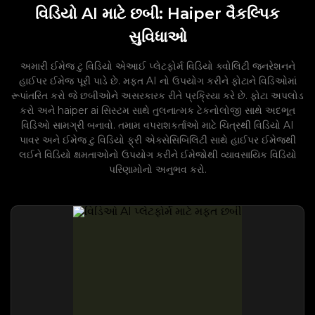
વિડિયો AI માટે છબી: Haiper વૈકલ્પિક
સુવિધાઓ
અમારી ઈમેજ ટુ વિડિયો એઆઈ પ્લેટફોર્મ વિડિયો ક્વોલિટી જનરેશનને
હાઈપર ઈમેજ પૂરી પાડે છે. મફત AI નો ઉપયોગ કરીને ફોટાને વિડિઓમાં
રૂપાંતરિત કરો જે છબીઓને અસરકારક રીતે પ્રક્રિયા કરે છે. ફોટા અપલોડ
કરો અને haiper ai સિસ્ટમ સાથે તુલનાત્મક ટેકનોલોજી સાથે અદભૂત
વિડિઓ સામગ્રી બનાવો. તમામ વપરાશકર્તાઓ માટે ચિત્રથી વિડિયો AI
પાવર અને ઈમેજ ટુ વિડિયો ફ્રી એક્સેસિબિલિટી સાથે હાઈપર ઈમેજથી
લઈને વિડિયો ક્ષમતાઓનો ઉપયોગ કરીને ઈમેજોથી વ્યાવસાયિક વિડિયો
પરિણામોનો અનુભવ કરો.