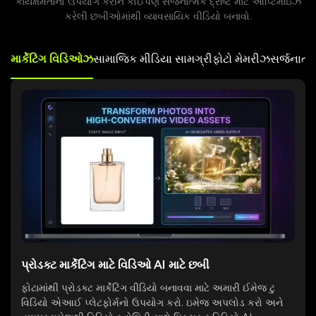
કાર્યક્ષમતાનો ઉપયોગ કરીને કોઈપણ સર્જનાત્મક દ્રષ્ટિ માટે ઑપ્ટિમાઇઝ
કરેલી છબીઓમાંથી વ્યાવસાયિક વીડિયો બનાવો.
માર્કેટિંગ વિડિઓઝ
સામાજિક મીડિયા સામગ્રી
ફોટો મેમરીઝ
સર્જનાત્મ
પ્રોડક્ટ માર્કેટિંગ માટે વિડિઓ AI માટે છબી
ફોટામાંથી પ્રોડક્ટ માર્કેટિંગ વીડિયો બનાવવા માટે અમારી ઈમેજ ટુ
વિડિયો એઆઈ પ્લેટફોર્મનો ઉપયોગ કરો. ઇમેજ અપલોડ કરો અને