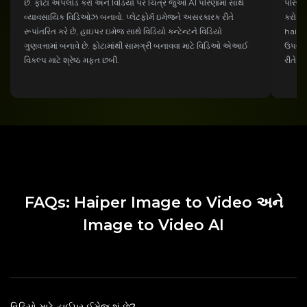
છે. ફોટા અપલોડ કરો અને વિડિયો પર ચિત્ર જુઓ AI પરિણામો સાથે
પરિણા
વ્યાવસાયિક વિડિઓઝ બનાવો. પ્લેટફોર્મ ઇમેજને અસરકારક રીતે
કરો એ 
રૂપાંતરિત કરે છે, હાઇપર ઇમેજ સાથે વિડિયો કન્ટેન્ટને વિડિયો
haiper
ગુણવત્તામાં બનાવે છે. ફોટામાંથી સામગ્રી બનાવવા માટે વિડિઓ એઆઈ
ઉપયોગ 
વિકલ્પ માટે શ્રેષ્ઠ મફત છબી.
રીતે પ્
FAQs: Haiper Image to Video અને
Image to Video AI
વિડિયો માટે હાઈપર ઈમેજ શું છે?