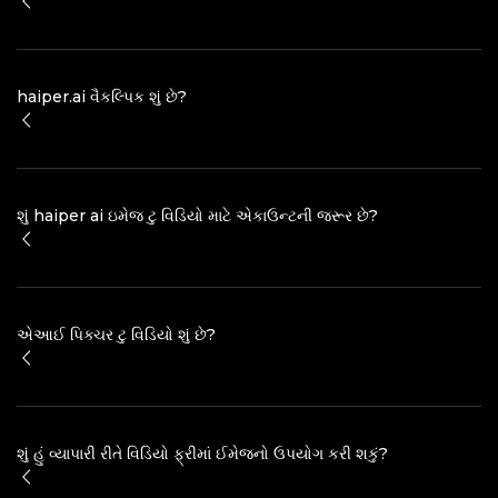
haiper.ai વૈકલ્પિક શું છે?
શું haiper ai ઇમેજ ટુ વિડિયો માટે એકાઉન્ટની જરૂર છે?
એઆઈ પિક્ચર ટુ વિડિયો શું છે?
શું હું વ્યાપારી રીતે વિડિયો ફ્રીમાં ઈમેજનો ઉપયોગ કરી શકું?