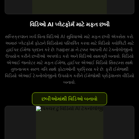
વિડિઓ AI પ્લેટફોર્મ માટે મફત છબી
સબ્સ્ક્રિપ્શન ખર્ચ વિના વિડિઓ AI સુવિધાઓ માટે મફત છબી ઍક્સેસ કરો.
અમારું પ્લેટફોર્મ ફોટાને વિડિયોમાં પરિવર્તિત કરવા માટે વિડિયો ક્વોલિટી માટે
હાઈપર ઈમેજ પ્રદાન કરે છે. haiper.ai ને ટક્કર આપતી AI ટેક્નોલોજીનો
ઉપયોગ કરીને છબીઓ અપલોડ કરો અને વિડિઓ સામગ્રી બનાવો. વિડિયો
એઆઈ જનરેટર માટે મફત ઈમેજ, હાઈપર એઆઈ વિડિયો સિસ્ટમ્સ સાથે
તુલનાત્મક સરળ ગતિ સાથે ફોટાઓની પ્રક્રિયા કરે છે. ફ્રી ઈમેજથી
વિડિયો એઆઈ ટેક્નોલોજીનો ઉપયોગ કરીને ઈમેજોથી પ્રોફેશનલ વીડિયો
બનાવો.
છબીઓમાંથી વિડિઓ બનાવો