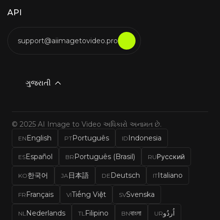
API
support@aiimagetovideo.pro
ગુજરાતી
© 2025 AI Image to Video અધિકારો અનામત છે.
English
Português
Indonesia
EN
PT
ID
Español
Português (Brasil)
Русский
ES
BR
RU
한국어
日本語
Deutsch
Italiano
KO
JA
DE
IT
Français
Tiếng Việt
Svenska
FR
VI
SV
Nederlands
Filipino
বাংলা
اُردُو
NL
TL
BN
UR