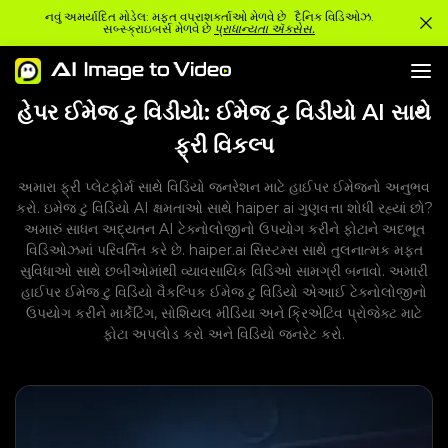
નવું અમર્યાદિત મોડેલ: મફત વપરાશકર્તાઓ મેળવે છે દૈનિક વિડિઓઝ.
સબ્સ્ક્રાઇબર્સ મેળવે છે
પ્રાધાન્યતા ઍક્સેસ.
હેપર ઈમેજ ટુ વિડીયો: ઈમેજ ટુ વિડીયો AI સાથે
ફ્રી વિકલ્પ
અમારા ફ્રી પ્લેટફોર્મ સાથે વિડિયો જનરેશન માટે હાઈપર ઈમેજનો અનુભવ
કરો. ઇમેજ ટુ વિડિયો AI ક્ષમતાઓ સાથે haiper ai ગુણવત્તા શોધી રહ્યાં છો?
અમારું સાધન અદ્યતન AI ટેક્નોલોજીનો ઉપયોગ કરીને ફોટાને અદભૂત
વિડિઓઝમાં પરિવર્તિત કરે છે. haiper.ai સિસ્ટમ્સ સાથે તુલનાત્મક મફત
સુવિધાઓ સાથે છબીઓમાંથી વ્યાવસાયિક વિડિઓ સામગ્રી બનાવો. અમારી
હાઈપર ઈમેજ ટુ વિડિયો વૈકલ્પિક ઈમેજ ટુ વિડિયો એઆઈ ટેક્નોલોજીનો
ઉપયોગ કરીને માર્કેટિંગ, સોશિયલ મીડિયા અને ક્રિએટિવ પ્રોજેક્ટ માટે
ફોટા અપલોડ કરો અને વિડિયો જનરેટ કરો.