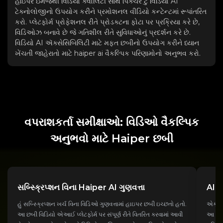
હાઇપર ઇમેજથી વિડિયો ક્વોલિટી સાથે પિક્ચર ટુ વિડિયો AI
ટેક્નોલોજીનો ઉપયોગ કરીને પ્રમોશનલ વીડિયો કન્ટેન્ટમાં રૂપાંતરિત
કરો. પ્લેટફોર્મ પ્રોફેશનલ રીતે પ્રોડક્ટના ફોટા પર પ્રક્રિયા કરે છે,
વિડિઓઝ બનાવે છે જે ગતિશીલ રીતે સુવિધાઓનું પ્રદર્શન કરે છે.
વિડિયો AI ઍક્સેસિબિલિટી માટે મફત છબીનો ઉપયોગ કરીને ધ્યાન
ખેંચતી જાહેરાતો માટે haiper ai વૈકલ્પિક પરિણામોનો અનુભવ કરો.
વપરાશકર્તા સમીક્ષાઓ: વિડિઓ વૈકલ્પિક
અનુભવો માટે Haiper છબી
સબ્સ્ક્રિપ્શન વિના Haiper AI ગુણવત્તા
AI ન
હું સબ્સ્ક્રિપ્શન ખર્ચ વિના વિડિઓ ગુણવત્તામાં હાઇપર છબી ઇચ્છતો હતો.
એક ફોટ
આ છબી વિડિયો એઆઈ પ્લેટફોર્મ પર સંપૂર્ણ રીતે વિતરિત કરવામાં આવી
આ ઈમે