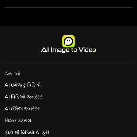
ઉત્પાદનો
AI ઇમેજ ટુ વિડિયો
AI વિડિઓ જનરેટર
AI ઈમેજ જનરેટર
મોશન કંટ્રોલ
ફોટો થી વિડિયો AI ફ્રી