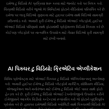
ઇમેજ ટુ વિડિયો AI પ્રક્રિયા શરૂ કરવા માટે જનરેટ કરો પર ક્લિક કરો.
ચિત્રથી વિડિયો તરીકે જુઓ AI મિનિટોમાં ફોટાને વીડિયોમાં પરિવર્તિત કરે છે.
ઇમેજ પર લાગુ વિડિઓ ગુણવત્તા માટે હાઇપર ઇમેજ સાથે વિડિઓ સામગ્રી
ડાઉનલોડ કરો. અમારી ફ્રી ઈમેજ ટુ વિડિયો એઆઈ પ્લેટફોર્મ, હાઈપર
એઆઈ વિડિયો પરિણામો સાથે ફોટામાંથી પ્રોફેશનલ વિડિયો નિકાસ કરે છે.
કોઈપણ પ્લેટફોર્મ પર તાત્કાલિક ઉપયોગ માટે તૈયાર વિડિઓ ફ્રી સામગ્રી
માટે છબી બનાવો.
AI પિક્ચર ટુ વિડિયો: ક્રિએટિવ એપ્લીકેશન
વિવિધ પ્રોજેક્ટ્સ માટે એઆઈ પિક્ચર ટુ વિડિયો એપ્લિકેશન્સનું અન્વેષણ
કરો. અમારી હાઈપર ઈમેજ ટુ વિડિયો પ્લેટફોર્મ માર્કેટિંગ, સોશિયલ મીડિયા,
એજ્યુકેશન અને મનોરંજન માટે ઈમેજ ટુ વિડિયો એઈ પાવર સાથે ફોટો
હેન્ડલ કરે છે. ફ્રી ઈમેજ ટુ વિડિયો એઆઈ ટેક્નોલોજીનો ઉપયોગ કરીને
ઈમેજીસને આકર્ષક વિડીયો કન્ટેન્ટમાં રૂપાંતરિત કરો જે ફોટાને બુદ્ધિપૂર્વક
પ્રોસેસ કરે છે. હાયપર ઇમેજથી વિડિયો ક્વોલિટી સાથે પિક્ચરથી વિડિયો AI