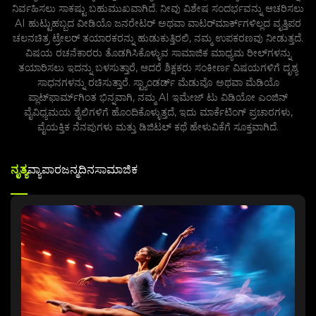
ನಿರ್ವಹಿಸಲು ಸಾಕಷ್ಟು ಬಹುಮುಖವಾಗಿದೆ. ನೀವು ವಿಶೇಷ ಸಂದರ್ಭವನ್ನು ಆಚರಿಸಲು
AI ಹುಟ್ಟುಹಬ್ಬದ ವೀಡಿಯೊ ಜನರೇಟರ್ ಅಥವಾ ವಾಟರ್‌ಮಾರ್ಕ್‌ಗಳಿಲ್ಲದ ವೃತ್ತಿಪರ
ಚಲನಚಿತ್ರ ಟ್ರೇಲರ್ ತಯಾರಕರನ್ನು ಹುಡುಕುತ್ತಿರಲಿ, ನಮ್ಮ ಉಪಕರಣವು ನೀಡುತ್ತದೆ.
ವಿಷಯ ರಚನೆಕಾರರು ತೊಡಗಿಸಿಕೊಳ್ಳುವ ಸಾಮಾಜಿಕ ಮಾಧ್ಯಮ ರೀಲ್‌ಗಳನ್ನು
ತಯಾರಿಸಲು ಇದನ್ನು ಬಳಸುತ್ತಾರೆ, ಆದರೆ ಶಿಕ್ಷಕರು ಸಂಕೀರ್ಣ ವಿಷಯಗಳಿಗೆ ದೃಶ್ಯ
ಸಾಧನಗಳನ್ನು ರಚಿಸುತ್ತಾರೆ. ಸ್ಟ್ಯಾಂಡರ್ಡ್ ಮೆಡುವೊ ಅಥವಾ ಮೆಡಿಯೊ
ಪ್ಲಾಟ್‌ಫಾರ್ಮ್‌ಗಿಂತ ಭಿನ್ನವಾಗಿ, ನಮ್ಮ AI ಇಮೇಜ್ ಟು ವಿಡಿಯೋ ಎಂಜಿನ್
ವೈವಿಧ್ಯಮಯ ಶೈಲಿಗಳಿಗೆ ಹೊಂದಿಕೊಳ್ಳುತ್ತದೆ, ಇದು ಮಾರ್ಕೆಟಿಂಗ್ ಪ್ರಚಾರಗಳು,
ವೈಯಕ್ತಿಕ ನೆನಪುಗಳು ಮತ್ತು ಡಿಜಿಟಲ್ ಕಥೆ ಹೇಳುವಿಕೆಗೆ ಸೂಕ್ತವಾಗಿದೆ.
ನೃತ್ಯ
ವ್ಯಾಪಾರ
ಜನ್ಮದಿನ
ಸಾಮಾಜಿಕ