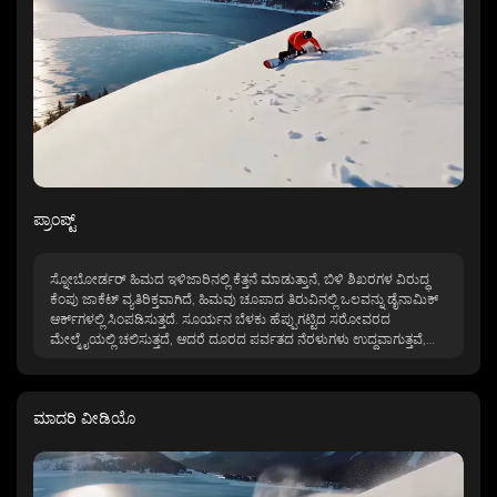
ಪ್ರಾಂಪ್ಟ್
ಸ್ನೋಬೋರ್ಡರ್ ಹಿಮದ ಇಳಿಜಾರಿನಲ್ಲಿ ಕೆತ್ತನೆ ಮಾಡುತ್ತಾನೆ, ಬಿಳಿ ಶಿಖರಗಳ ವಿರುದ್ಧ
ಕೆಂಪು ಜಾಕೆಟ್ ವ್ಯತಿರಿಕ್ತವಾಗಿದೆ, ಹಿಮವು ಚೂಪಾದ ತಿರುವಿನಲ್ಲಿ ಒಲವನ್ನು ಡೈನಾಮಿಕ್
ಆರ್ಕ್‌ಗಳಲ್ಲಿ ಸಿಂಪಡಿಸುತ್ತದೆ. ಸೂರ್ಯನ ಬೆಳಕು ಹೆಪ್ಪುಗಟ್ಟಿದ ಸರೋವರದ
ಮೇಲ್ಮೈಯಲ್ಲಿ ಚಲಿಸುತ್ತದೆ, ಆದರೆ ದೂರದ ಪರ್ವತದ ನೆರಳುಗಳು ಉದ್ದವಾಗುತ್ತವೆ,
ಕ್ಯಾಮೆರಾವು ಸ್ಥಿರವಾದ ಚಲನೆಯೊಂದಿಗೆ ಅವರೋಹಣವನ್ನು ಅನುಸರಿಸುತ್ತದೆ,
ಅಥ್ಲೆಟಿಕ್ ನಿಖರತೆ ಮತ್ತು ಚಳಿಗಾಲದ ಕಚ್ಚಾ ಶಕ್ತಿ ಎರಡನ್ನೂ ಸೆರೆಹಿಡಿಯುತ್ತದೆ.
ಮಾದರಿ ವೀಡಿಯೊ