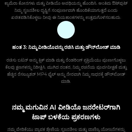
ಕ್ಯಾಮೆರಾ ಕೋನಗಳು ಮತ್ತು ವೀಡಿಯೊ ಅವಧಿಯನ್ನು ಹೊಂದಿಸಿ. ಅಂತಿಮ ಔಟ್‌ಪುಟ್
ನಿಮ್ಮ ಸೃಜನಶೀಲ ದೃಷ್ಟಿಗೆ ಸಂಪೂರ್ಣವಾಗಿ ಹೊಂದಿಕೆಯಾಗುತ್ತದೆ ಎಂದು
ಖಚಿತಪಡಿಸಿಕೊಳ್ಳಲು ನೀವು ಈ ನಿಯತಾಂಕಗಳನ್ನು ಉತ್ತಮಗೊಳಿಸಬಹುದು.
ಹಂತ 3: ನಿಮ್ಮ ವೀಡಿಯೊವನ್ನು ರಚಿಸಿ ಮತ್ತು ಡೌನ್‌ಲೋಡ್ ಮಾಡಿ
ರಚಿಸು ಬಟನ್ ಅನ್ನು ಕ್ಲಿಕ್ ಮಾಡಿ ಮತ್ತು ರೆಂಡರಿಂಗ್ ಪ್ರಕ್ರಿಯೆಯು ಪೂರ್ಣಗೊಳ್ಳಲು
ಕೆಲವು ಕ್ಷಣಗಳನ್ನು ನಿರೀಕ್ಷಿಸಿ. ಮುಗಿದ ನಂತರ, ನಿಮ್ಮ ರಚನೆಯ ಪೂರ್ವವೀಕ್ಷಣೆ ಮತ್ತು
ಹೆಚ್ಚಿನ ರೆಸಲ್ಯೂಶನ್ MP4 ಫೈಲ್ ಅನ್ನು ನೇರವಾಗಿ ನಿಮ್ಮ ಸಾಧನಕ್ಕೆ ಡೌನ್‌ಲೋಡ್
ಮಾಡಿ.
ನಮ್ಮ ಮಗುವಿನ AI ವೀಡಿಯೊ ಜನರೇಟರ್‌ಗಾಗಿ
ಟಾಪ್ ಬಳಕೆಯ ಪ್ರಕರಣಗಳು
ನಮ್ಮ ವೇದಿಕೆಯು ವ್ಯಾಪಕ ಶ್ರೇಣಿಯ ಸೃಜನಶೀಲ ಮತ್ತು ವಾಣಿಜ್ಯ ಯೋಜನೆಗಳನ್ನು