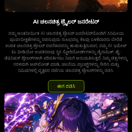
AI ಚಲನಚಿತ್ರ ಟ್ರೈಲರ್ ಜನರೇಟರ್
ನಮ್ಮ ಅಂತರ್ನಿರ್ಮಿತ AI ಚಲನಚಿತ್ರ ಟ್ರೇಲರ್ ಜನರೇಟರ್‌ನೊಂದಿಗೆ ಸಿನಿಮೀಯ
ಪೂರ್ವವೀಕ್ಷಣೆಗಳನ್ನು ರಚಿಸುವುದು ಸುಲಭವಲ್ಲ. ಕೆಲವು ಬಳಕೆದಾರರು ಬೇರೆಡೆ
ಉಚಿತ ಚಲನಚಿತ್ರ ಟ್ರೇಲರ್ ರಚನೆಕಾರರನ್ನು ಹುಡುಕುತ್ತಿರುವಾಗ, ನಮ್ಮ AI ಇಮೇಜ್
ಟು ವೀಡಿಯೋ ಉಪಕರಣವು ಸ್ಥಿರ ಸ್ಟೋರಿಬೋರ್ಡ್‌ಗಳನ್ನು ಡೈನಾಮಿಕ್, ಹೈ-
ಡೆಫಿನಿಷನ್ ಟ್ರೇಲರ್‌ಗಳಾಗಿ ಪರಿವರ್ತಿಸಲು ನಿಮಗೆ ಅನುಮತಿಸುತ್ತದೆ. ನಿಮ್ಮ ಚಿತ್ರಗಳನ್ನು
ಸರಳವಾಗಿ ಅಪ್‌ಲೋಡ್ ಮಾಡಿ, ಚಲನೆಯ ಪ್ರಾಂಪ್ಟ್‌ಗಳನ್ನು ಸೇರಿಸಿ ಮತ್ತು
ನಿಮಿಷಗಳಲ್ಲಿ ವೃತ್ತಿಪರ ದರ್ಜೆಯ ಚಲನಚಿತ್ರ ಟ್ರೇಲರ್‌ಗಳನ್ನು ರಚಿಸಿ.
ಈಗ ರಚಿಸಿ