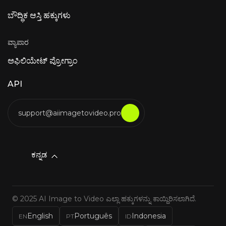
ಬೌದ್ಧಿಕ ಆಸ್ತಿ ಹಕ್ಕುಗಳು
ವ್ಯಾಪಾರ
ಅಫಿಲಿಯೇಟ್ ಪ್ರೋಗ್ರಾಂ
API
support@aiimagetovideo.pro
ಕನ್ನಡ
© 2025 AI Image to Video ಎಲ್ಲಾ ಹಕ್ಕುಗಳನ್ನು ಕಾಯ್ದಿರಿಸಲಾಗಿದೆ.
English
Português
Indonesia
EN
PT
ID