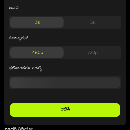
ಅವಧಿ
3
s
5
s
ರೆಸಲ್ಯೂಶನ್
480p
720p
ಫಲಿತಾಂಶಗಳ ಸಂಖ್ಯೆ
ರಚಿಸಿ
ಮಾದರಿ ವಿಡಿಯೋ