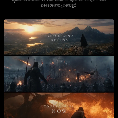
ಏಕೀಕರಣವನ್ನು ನೀಡುತ್ತದೆ.