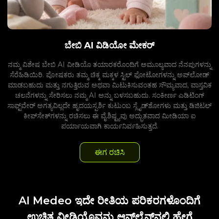
ಬೇಬಿ AI ವಿಡಿಯೋ ಮೇಕರ್
ನಮ್ಮ ವಿಶೇಷ ಬೇಬಿ AI ವೀಡಿಯೊ ತಯಾರಕರೊಂದಿಗೆ ಅಮೂಲ್ಯವಾದ ನೆನಪುಗಳನ್ನು
ಸೆರೆಹಿಡಿಯಿರಿ. ಪೋಷಕರು ತಮ್ಮ ಚಿಕ್ಕ ಮಕ್ಕಳ ಸ್ಟಿಲ್ ಫೋಟೋಗಳನ್ನು ಅಪ್‌ಲೋಡ್
ಮಾಡಬಹುದು ಮತ್ತು ನಗುತ್ತಿರುವ ಅಥವಾ ಮಿಟುಕಿಸುವಂತಹ ಸೌಮ್ಯವಾದ, ವಾಸ್ತವಿಕ
ಚಲನೆಗಳನ್ನು ಸೇರಿಸಲು ನಮ್ಮ AI ಅನ್ನು ಬಳಸಬಹುದು. ಸಂಕೀರ್ಣ ಎಡಿಟಿಂಗ್
ಸಾಫ್ಟ್‌ವೇರ್ ಅಗತ್ಯವಿಲ್ಲದೇ ಹೃದಯಸ್ಪರ್ಶಿ ಕುಟುಂಬ ಸ್ಲೈಡ್‌ಶೋಗಳು ಮತ್ತು ಡಿಜಿಟಲ್
ಕೀಪ್‌ಸೇಕ್‌ಗಳನ್ನು ರಚಿಸಲು ಈ ವೈಶಿಷ್ಟ್ಯವು ಅದ್ಭುತವಾದ ಮೀಡಿಯಾ ಐ
ಪರ್ಯಾಯವಾಗಿ ಕಾರ್ಯನಿರ್ವಹಿಸುತ್ತದೆ.
ಈಗ ರಚಿಸಿ
AI Medeo ಇದೇ ರೀತಿಯ ಪರಿಕರಗಳೊಂದಿಗೆ
ಉಚಿತ ವೀಡಿಯೊವನ್ನು ಆನ್‌ಲೈನ್‌ನಲ್ಲಿ ಹೇಗೆ