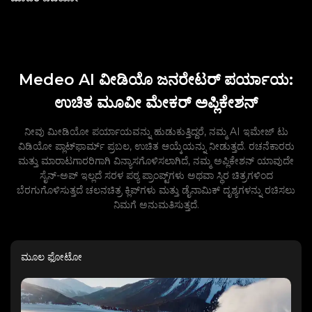
Medeo AI ವೀಡಿಯೊ ಜನರೇಟರ್ ಪರ್ಯಾಯ:
ಉಚಿತ ಮೂವೀ ಮೇಕರ್ ಅಪ್ಲಿಕೇಶನ್
ನೀವು ಮೀಡಿಯೋ ಪರ್ಯಾಯವನ್ನು ಹುಡುಕುತ್ತಿದ್ದರೆ, ನಮ್ಮ AI ಇಮೇಜ್ ಟು
ವಿಡಿಯೋ ಪ್ಲಾಟ್‌ಫಾರ್ಮ್ ಪ್ರಬಲ, ಉಚಿತ ಆಯ್ಕೆಯನ್ನು ನೀಡುತ್ತದೆ. ರಚನೆಕಾರರು
ಮತ್ತು ಮಾರಾಟಗಾರರಿಗಾಗಿ ವಿನ್ಯಾಸಗೊಳಿಸಲಾಗಿದೆ, ನಮ್ಮ ಅಪ್ಲಿಕೇಶನ್ ಯಾವುದೇ
ಸೈನ್-ಅಪ್ ಇಲ್ಲದೆ ಸರಳ ಪಠ್ಯ ಪ್ರಾಂಪ್ಟ್‌ಗಳು ಅಥವಾ ಸ್ಥಿರ ಚಿತ್ರಗಳಿಂದ
ಬೆರಗುಗೊಳಿಸುತ್ತದೆ ಚಲನಚಿತ್ರ ಕ್ಲಿಪ್‌ಗಳು ಮತ್ತು ಡೈನಾಮಿಕ್ ದೃಶ್ಯಗಳನ್ನು ರಚಿಸಲು
ನಿಮಗೆ ಅನುಮತಿಸುತ್ತದೆ.
ಮೂಲ ಫೋಟೋ