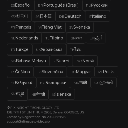
Español
Português (Brasil)
Русский
ES
BR
RU
한국어
日本語
Deutsch
Italiano
KO
JA
DE
IT
Français
Tiếng Việt
Svenska
FR
VI
SV
Nederlands
Filipino
বাংলা
اُردُو
NL
TL
BN
UR
Türkçe
Українська
ไทย
TR
UK
TH
Bahasa Melayu
Suomi
Norsk
MS
FI
NO
Čeština
Slovenčina
Magyar
Polski
CS
SK
HU
PL
Ελληνικά
Български
मराठी
ગુજરાતી
EL
BG
MR
GU
ಕನ್ನಡ
KN
नेपाली
Íslenska
NE
IS
PIXINSIGHT TECHNOLOGY LTD
1312 17TH ST UNIT NUM 2955, Denver CO 80202, US
Company Registration No: 20241829515
support@alimagetovideo.pro