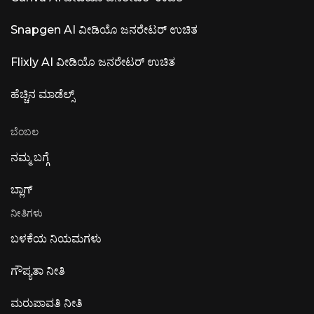
Snapgen AI ವೀಡಿಯೊ ಜನರೇಟರ್ ಉಚಿತ
Flixly AI ವೀಡಿಯೊ ಜನರೇಟರ್ ಉಚಿತ
ಹೆಚ್ಚಿನ ಮಾಡೆಲ್ಸ್
ಬೆಂಬಲ
ನಮ್ಮ ಬಗ್ಗೆ
ಬ್ಲಾಗ್
ನೀತಿಗಳು
ಬಳಕೆಯ ನಿಯಮಗಳು
ಗೌಪ್ಯತಾ ನೀತಿ
ಮರುಪಾವತಿ ನೀತಿ