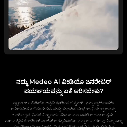
ನಮ್ಮ Medeo AI ವೀಡಿಯೊ ಜನರೇಟರ್
ಪರ್ಯಾಯವನ್ನು ಏಕೆ ಆರಿಸಬೇಕು?
ಸ್ಟ್ಯಾಂಡರ್ಡ್ ಮೆಡಿಯೊ ಅಪ್ಲಿಕೇಶನ್‌ಗಿಂತ ಭಿನ್ನವಾಗಿ, ನಮ್ಮ ಪ್ಲಾಟ್‌ಫಾರ್ಮ್
ಅನಿಯಮಿತ ತಲೆಮಾರುಗಳು ಮತ್ತು ಸುಧಾರಿತ ಚಲನೆಯ ನಿಯಂತ್ರಣವನ್ನು
ಒದಗಿಸುತ್ತದೆ. ನಿಮಗೆ ವಿಶ್ವಾಸಾರ್ಹ ಮೆಡೋ ಎಐ ಬದಲಿ ಅಥವಾ ಉತ್ತಮ-
ಗುಣಮಟ್ಟದ ರೆಂಡರಿಂಗ್ ಎಂಜಿನ್ ಅಗತ್ಯವಿದೆಯೇ, ನಮ್ಮ ಉಪಕರಣವು ನಿಮ್ಮ ಎಲ್ಲಾ
ಸೃಜನಶೀಲ ಯೋಜನೆಗಳಿಗೆ ವೇಗವಾದ ಔಟ್‌ಪುಟ್‌ಗಳು ಮತ್ತು ತಡೆರಹಿತ