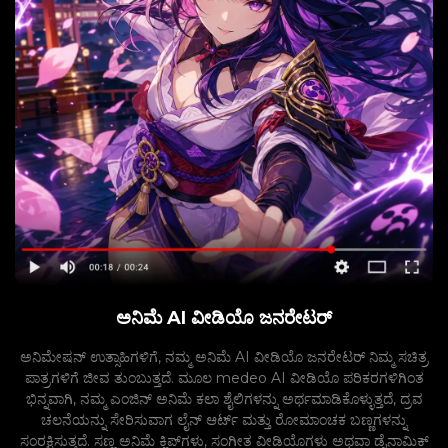
ಅನಿಮೆ AI ವೀಡಿಯೊ ಜನರೇಟರ್
ಅನಿಮೇಷನ್ ಉತ್ಸಾಹಿಗಳಿಗೆ, ನಮ್ಮ ಅನಿಮೆ AI ವೀಡಿಯೊ ಜನರೇಟರ್ ನಿಮ್ಮ ಸಚಿತ್ರ
ಪಾತ್ರಗಳಿಗೆ ಜೀವ ತುಂಬುತ್ತದೆ. ಮೂಲ medeo AI ವೀಡಿಯೊ ಪರಿಕರಗಳಿಗಿಂತ
ಭಿನ್ನವಾಗಿ, ನಮ್ಮ ಎಂಜಿನ್ ಅನಿಮೆ ಕಲಾ ಶೈಲಿಗಳನ್ನು ಅರ್ಥಮಾಡಿಕೊಳ್ಳುತ್ತದೆ, ದ್ರವ
ಚಲನೆಯನ್ನು ಸೇರಿಸುವಾಗ ಲೈನ್ ಆರ್ಟ್ ಮತ್ತು ರೋಮಾಂಚಕ ಬಣ್ಣಗಳನ್ನು
ಸಂರಕ್ಷಿಸುತ್ತದೆ. ಸಣ್ಣ ಅನಿಮೆ ಕ್ಲಿಪ್‌ಗಳು, ಸಂಗೀತ ವೀಡಿಯೊಗಳು ಅಥವಾ ಡೈನಾಮಿಕ್