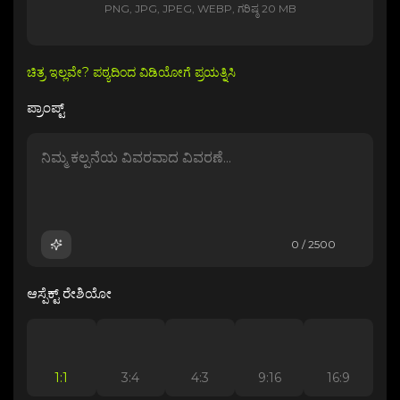
PNG, JPG, JPEG, WEBP, ಗರಿಷ್ಠ 20 MB
ಚಿತ್ರ ಇಲ್ಲವೇ? ಪಠ್ಯದಿಂದ ವಿಡಿಯೋಗೆ ಪ್ರಯತ್ನಿಸಿ
ಪ್ರಾಂಪ್ಟ್
0 / 2500
ಆಸ್ಪೆಕ್ಟ್ ರೇಶಿಯೋ
1:1
3:4
4:3
9:16
16:9