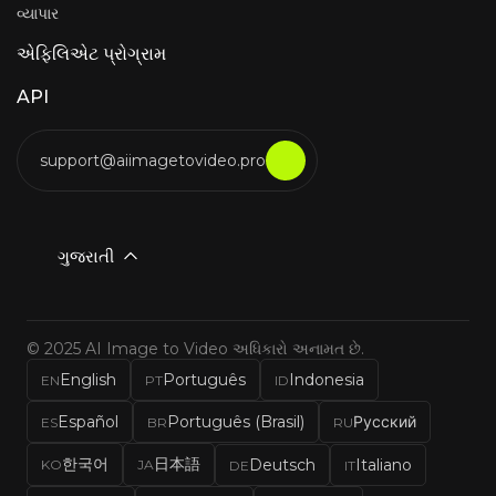
વ્યાપાર
એફિલિએટ પ્રોગ્રામ
API
support@aiimagetovideo.pro
ગુજરાતી
© 2025 AI Image to Video અધિકારો અનામત છે.
English
Português
Indonesia
EN
PT
ID
Español
Português (Brasil)
Русский
ES
BR
RU
한국어
日本語
Deutsch
Italiano
KO
JA
DE
IT