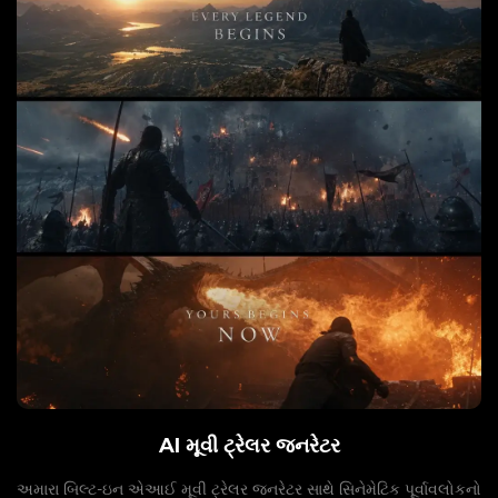
AI મૂવી ટ્રેલર જનરેટર
અમારા બિલ્ટ-ઇન એઆઈ મૂવી ટ્રેલર જનરેટર સાથે સિનેમેટિક પૂર્વાવલોકનો