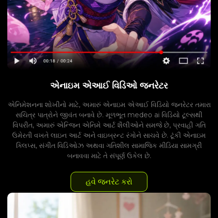
એનાઇમ એઆઈ વિડિઓ જનરેટર
એનિમેશનના શોખીનો માટે, અમારું એનાઇમ એઆઈ વિડિયો જનરેટર તમારા
સચિત્ર પાત્રોને જીવંત બનાવે છે. મૂળભૂત medeo ai વિડિયો ટૂલ્સથી
વિપરીત, અમારું એન્જિન એનિમે આર્ટ શૈલીઓને સમજે છે, પ્રવાહી ગતિ
ઉમેરતી વખતે લાઇન આર્ટ અને વાઇબ્રન્ટ રંગોને સાચવે છે. ટૂંકી એનાઇમ
ક્લિપ્સ, સંગીત વિડિઓઝ અથવા ગતિશીલ સામાજિક મીડિયા સામગ્રી
બનાવવા માટે તે સંપૂર્ણ ઉકેલ છે.
હવે જનરેટ કરો