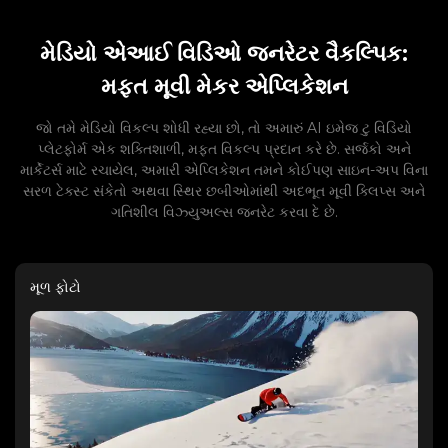
મેડિયો એઆઈ વિડિઓ જનરેટર વૈકલ્પિક:
મફત મૂવી મેકર એપ્લિકેશન
જો તમે મેડિયો વિકલ્પ શોધી રહ્યા છો, તો અમારું AI ઇમેજ ટુ વિડિયો
પ્લેટફોર્મ એક શક્તિશાળી, મફત વિકલ્પ પ્રદાન કરે છે. સર્જકો અને
માર્કેટર્સ માટે રચાયેલ, અમારી એપ્લિકેશન તમને કોઈપણ સાઇન-અપ વિના
સરળ ટેક્સ્ટ સંકેતો અથવા સ્થિર છબીઓમાંથી અદભૂત મૂવી ક્લિપ્સ અને
ગતિશીલ વિઝ્યુઅલ્સ જનરેટ કરવા દે છે.
મૂળ ફોટો