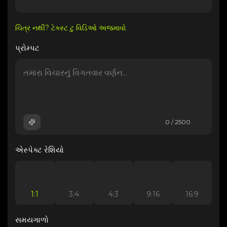
ચિત્ર નથી? ટેક્સ્ટ ટુ વિડિઓ અજમાવો
પ્રોમ્પટ
0 / 2500
એસ્પેક્ટ રેશિયો
1:1
3:4
4:3
9:16
16:9
સમયગાળો