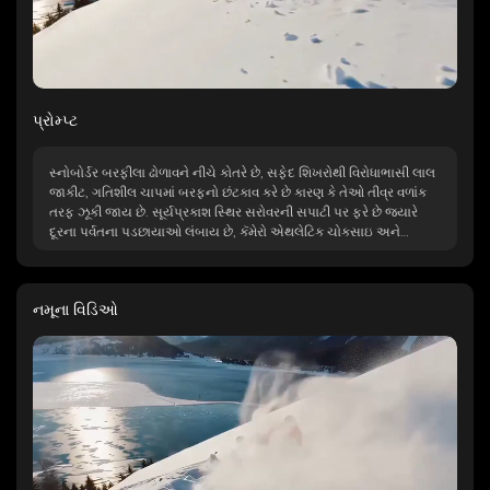
પ્રોમ્પ્ટ
સ્નોબોર્ડર બરફીલા ઢોળાવને નીચે કોતરે છે, સફેદ શિખરોથી વિરોધાભાસી લાલ
જાકીટ, ગતિશીલ ચાપમાં બરફનો છંટકાવ કરે છે કારણ કે તેઓ તીવ્ર વળાંક
તરફ ઝૂકી જાય છે. સૂર્યપ્રકાશ સ્થિર સરોવરની સપાટી પર ફરે છે જ્યારે
દૂરના પર્વતના પડછાયાઓ લંબાય છે, કૅમેરો એથલેટિક ચોકસાઇ અને
શિયાળાની કાચી ઉર્જા બંનેને કૅપ્ચર કરીને, સ્થિર ગતિ સાથે વંશને અનુસરે છે.
નમૂના વિડિઓ