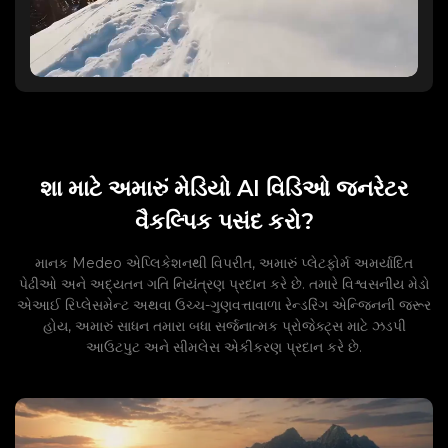
શા માટે અમારું મેડિયો AI વિડિઓ જનરેટર
વૈકલ્પિક પસંદ કરો?
માનક Medeo એપ્લિકેશનથી વિપરીત, અમારું પ્લેટફોર્મ અમર્યાદિત
પેઢીઓ અને અદ્યતન ગતિ નિયંત્રણ પ્રદાન કરે છે. તમારે વિશ્વસનીય મેડો
એઆઈ રિપ્લેસમેન્ટ અથવા ઉચ્ચ-ગુણવત્તાવાળા રેન્ડરિંગ એન્જિનની જરૂર
હોય, અમારું સાધન તમારા બધા સર્જનાત્મક પ્રોજેક્ટ્સ માટે ઝડપી
આઉટપુટ અને સીમલેસ એકીકરણ પ્રદાન કરે છે.