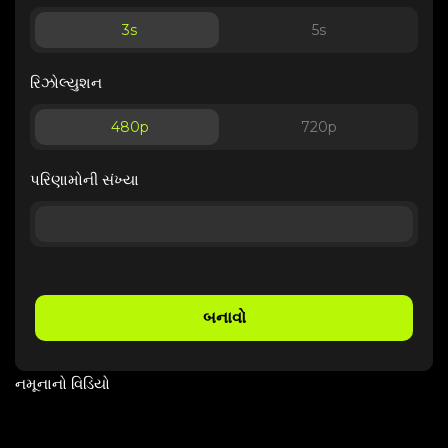
3
s
5
s
રિઝોલ્યુશન
480p
720p
પરિણામોની સંખ્યા
બનાવો
નમૂનાનો વિડિયો