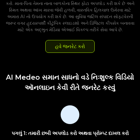
કરો. માતા-પિતા તેમના નાના બાળકોના સ્થિર ફોટા અપલોડ કરી શકે છે અને
સ્મિત અથવા આંખ મારવા જેવી હળવી, વાસ્તવિક હિલચાલ ઉમેરવા માટે
અમારા AI નો ઉપયોગ કરી શકે છે. આ સુવિધા જટિલ સંપાદન સોફ્ટવેરની
જરૂર વગર હૃદયસ્પર્શી કૌટુંબિક સ્લાઇડશો અને ડિજિટલ કીપસેક બનાવવા
માટે એક અદ્ભુત મેડિયા એઆઈ વિકલ્પ તરીકે સેવા આપે છે.
હવે જનરેટ કરો
AI Medeo સમાન સાધનો વડે નિઃશુલ્ક વિડિયો
ઑનલાઇન કેવી રીતે જનરેટ કરવું
પગલું 1: તમારી છબી અપલોડ કરો અથવા પ્રોમ્પ્ટ દાખલ કરો