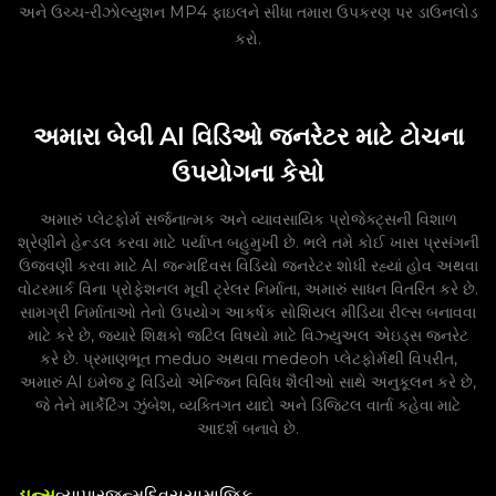
અને ઉચ્ચ-રીઝોલ્યુશન MP4 ફાઇલને સીધા તમારા ઉપકરણ પર ડાઉનલોડ
કરો.
અમારા બેબી AI વિડિઓ જનરેટર માટે ટોચના
ઉપયોગના કેસો
અમારું પ્લેટફોર્મ સર્જનાત્મક અને વ્યાવસાયિક પ્રોજેક્ટ્સની વિશાળ
શ્રેણીને હેન્ડલ કરવા માટે પર્યાપ્ત બહુમુખી છે. ભલે તમે કોઈ ખાસ પ્રસંગની
ઉજવણી કરવા માટે AI જન્મદિવસ વિડિયો જનરેટર શોધી રહ્યાં હોવ અથવા
વોટરમાર્ક વિના પ્રોફેશનલ મૂવી ટ્રેલર નિર્માતા, અમારું સાધન વિતરિત કરે છે.
સામગ્રી નિર્માતાઓ તેનો ઉપયોગ આકર્ષક સોશિયલ મીડિયા રીલ્સ બનાવવા
માટે કરે છે, જ્યારે શિક્ષકો જટિલ વિષયો માટે વિઝ્યુઅલ એઇડ્સ જનરેટ
કરે છે. પ્રમાણભૂત meduo અથવા medeoh પ્લેટફોર્મથી વિપરીત,
અમારું AI ઇમેજ ટુ વિડિયો એન્જિન વિવિધ શૈલીઓ સાથે અનુકૂલન કરે છે,
જે તેને માર્કેટિંગ ઝુંબેશ, વ્યક્તિગત યાદો અને ડિજિટલ વાર્તા કહેવા માટે
આદર્શ બનાવે છે.
ડાન્સ
વ્યાપાર
જન્મદિવસ
સામાજિક