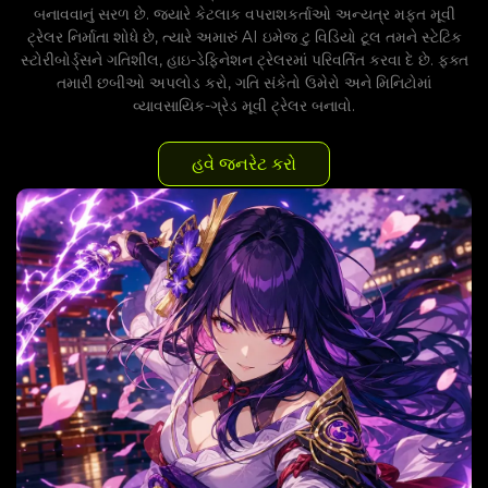
બનાવવાનું સરળ છે. જ્યારે કેટલાક વપરાશકર્તાઓ અન્યત્ર મફત મૂવી
ટ્રેલર નિર્માતા શોધે છે, ત્યારે અમારું AI ઇમેજ ટુ વિડિયો ટૂલ તમને સ્ટેટિક
સ્ટોરીબોર્ડ્સને ગતિશીલ, હાઇ-ડેફિનેશન ટ્રેલરમાં પરિવર્તિત કરવા દે છે. ફક્ત
તમારી છબીઓ અપલોડ કરો, ગતિ સંકેતો ઉમેરો અને મિનિટોમાં
વ્યાવસાયિક-ગ્રેડ મૂવી ટ્રેલર બનાવો.
હવે જનરેટ કરો