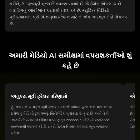
કરીને, AI પ્રવાહી નૃત્ય સિક્વન્સ બનાવે છે જે કેમેરા એંગલ અને
લાઇટિંગનું આયોજન કરવામાં મદદ કરે છે. મ્યુઝિક વિડિયો
પ્રોડક્શનમાં પ્રી-વિઝ્યુલાઇઝેશન માટે તે એક અદભૂત મેડો વિકલ્પ
છે.
અમારી મેડિયો AI સમીક્ષામાં વપરાશકર્તાઓ શું
કહે છે
અતુલ્ય મૂવી ટ્રેલર પરિણામો
એનાઇ
હું વિશ્વસનીય મફત મૂવી ટ્રેલર સર્જકની શોધમાં હતો અને મને આ AI
એનિમે
ઇમેજ ટુ વિડિયો ટૂલ મળ્યું. સિનેમેટિક ગુણવત્તા ઉત્કૃષ્ટ છે, અને તે મેં
છે. સર
અગાઉ ઉપયોગમાં લીધેલ પ્રમાણભૂત medeo ai વિડિયો જનરેટરને
રીતે સ
સરળતાથી આગળ કરે છે. ઇન્ડી ફિલ્મ નિર્માતાઓ માટે ખૂબ ભલામણ
વિશાળ 
કરેલ!