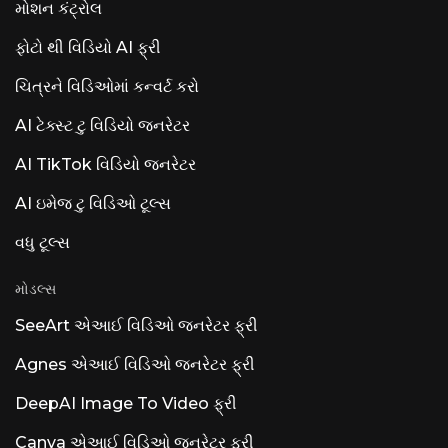
મોશન કંટ્રોલ
ફોટો થી વિડિયો AI ફ્રી
ચિત્રને વિડિઓમાં કન્વર્ટ કરો
AI ટેક્સ્ટ ટુ વિડિયો જનરેટર
AI TikTok વિડિયો જનરેટર
AI ઇમેજ ટુ વિડિઓ ટૂલ્સ
વધુ ટૂલ્સ
મોડલ્સ
SeeArt એઆઈ વિડિઓ જનરેટર ફ્રી
Agnes એઆઈ વિડિઓ જનરેટર ફ્રી
DeepAI Image To Video ફ્રી
Canva એઆઈ વિડિઓ જનરેટર ફ્રી