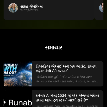
સારાહ જેનકિન્સ
સામગ્રી નિર્માતા
સમાચાર
હિગ્સફિલ્ડ એઆઈ અર્થ ઝૂમ આઉટ: વાયરલ
ઇફેક્ટ કેવી રીતે બનાવવી
તમે ક્લિપ જોઈ હશે: તે એક વ્યક્તિ પાસેથી પાછળ
ખેંચાય છે, છત પરથી પસાર થઈને, ખંડ ઉપર, અવકાશમાં
લટકતી પૃથ્વી પર. #EarthZoomOut ટ્રેન્ડને એક
અબજથી વધુ વ્યૂઝ મળ્યા છે, અને તેમાંથી મોટાભાગનો
હિગ્સફિલ્ડ એઆઈનો ઉપયોગ કરીને બનાવવામાં આવ્યો
રનેબલ AI રિવ્યૂ 2026: શું એક એજન્ટ ખરેખર
છે. પરંતુ જો તમે ખરેખર તેનો પ્રયાસ કર્યો હોય, તો તમે
તમારા આખા ટૂલ સ્ટેકને બદલી શકે છે?
કદાચ દરેક ટ્યુટોરીયલ છોડેલા ભાગોને સ્પર્શ કર્યો હશે -
તમારા કાર્યકારી દિવસ વિશે પ્રમાણિક બનો. તે ભાગ્યે જ