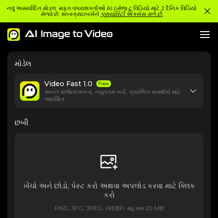
નવું અમર્યાદિત મોડલ: મફત વપરાશકર્તાઓ AI ઇમેજ ટુ વિડિયો માટે 2 દૈનિક વિડિયો
મેળવે છે. સબ્સ્ક્રાઇબર્સને
પ્રાયોરિટી એક્સેસ મળે છે.
મોડેલ
Video Fast 1.0
Free
અનંત સર્જનાત્મકતા, ન્યૂનતમ ખર્ચ. પ્રારંભિક સમર્થકો માટે
આરક્ષિત
છબી
ખેંચો અને છોડો, પેસ્ટ કરો અથવા અપલોડ કરવા માટે ક્લિક
કરો
PNG, JPG, JPEG, WEBP, મહત્તમ 20 MB