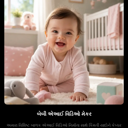
બેબી એઆઈ વિડિઓ મેકર
અમારા વિશિષ્ટ બાળક એઆઈ વિડિઓ નિર્માતા સાથે કિંમતી યાદોને કેપ્ચર