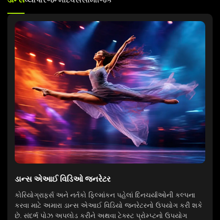
ડાન્સ એઆઈ વિડિઓ જનરેટર
કોરિયોગ્રાફર્સ અને નર્તકો ફિલ્માંકન પહેલાં દિનચર્યાઓની કલ્પના
કરવા માટે અમારા ડાન્સ એઆઈ વિડિયો જનરેટરનો ઉપયોગ કરી શકે
છે. સંદર્ભ પોઝ અપલોડ કરીને અથવા ટેક્સ્ટ પ્રોમ્પ્ટનો ઉપયોગ