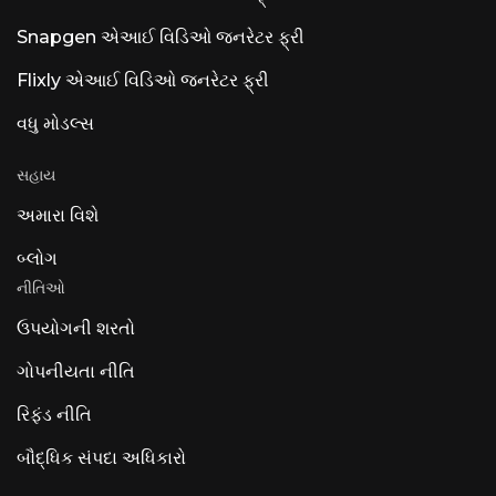
Snapgen એઆઈ વિડિઓ જનરેટર ફ્રી
Flixly એઆઈ વિડિઓ જનરેટર ફ્રી
વધુ મોડલ્સ
સહાય
અમારા વિશે
બ્લોગ
નીતિઓ
ઉપયોગની શરતો
ગોપનીયતા નીતિ
રિફંડ નીતિ
બૌદ્ધિક સંપદા અધિકારો