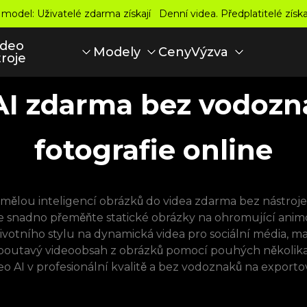
del: Uživatelé zdarma získají Denní videa. Předplatitelé získa
ideo
Ceny
Modely
Výzva
roje
AI zdarma bez vodozn
fotografie online
ší umělou inteligencí obrázků do videa zdarma bez nástr
 snadno přeměňte statické obrázky na ohromující animo
ivotního stylu na dynamická videa pro sociální média, m
poutavý videoobsah z obrázků pomocí pouhých několika 
eo AI v profesionální kvalitě a bez vodoznaků na exporto