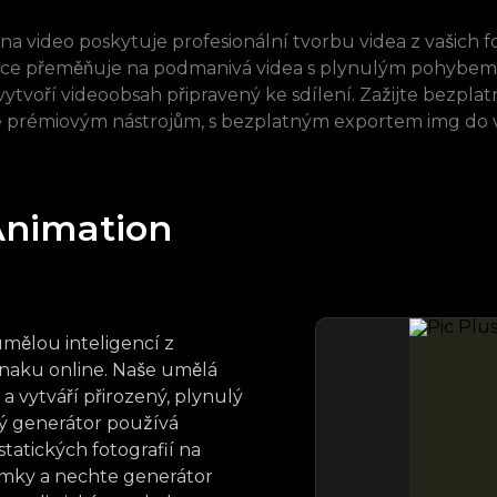
a video poskytuje profesionální tvorbu videa z vašich fot
gence přeměňuje na podmanivá videa s plynulým pohybem
 vytvoří videoobsah připravený ke sdílení. Zažijte bezp
e prémiovým nástrojům, s bezplatným exportem img do v
Animation
 umělou inteligencí z
naku online. Naše umělá
a vytváří přirozený, plynulý
ný generátor používá
statických fotografií na
ímky a nechte generátor