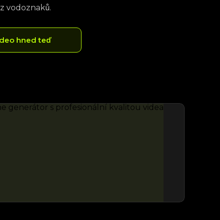
ez vodoznaků.
ideo hned teď