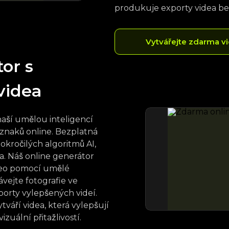
produkuje exporty videa b
Vytvářejte zdarma v
or s
 videa
 naší umělou inteligencí
znaků online. Bezplatná
kročilých algoritmů AI,
ea. Náš online generátor
deo pomocí umělé
ávejte fotografie ve
orty vylepšených videí.
tváří videa, která vylepšují
uální přitažlivostí.