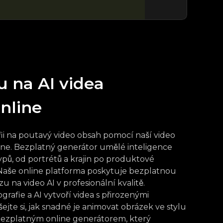
u na AI videa
nline
ii na poutavý video obsah pomocí naší video
ine. Bezplatný generátor umělé inteligence
pů, od portrétů a krajin po produktové
 Naše online platforma poskytuje bezplatnou
na video AI v profesionální kvalitě.
rafie a AI vytvoří videa s přirozenými
jte si, jak snadné je animovat obrázek ve stylu
bezplatným online generátorem, který