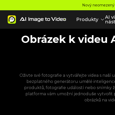
Nový neomezený mo
AI v
Produkty
nást
Obrázek k videu 
Oživte své fotografie a vytvářejte videa s na
bezplatného generátoru umělé inteligence
produktů, fotografie událostí nebo snímky ž
platforma vám umožní jednoduše vytvořit 
obrázků na vid