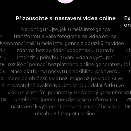
Přizpůsobte si nastavení videa online
Ex
on
Nakonfigurujte, jak umělá inteligence
í
transformuje vaše fotografie na videa online,
deo
pomocí naší umělé inteligence z obrázků na video
še
ob
zdarma bez ovládání vodoznaku. Upravte
oru
intenzitu pohybu, trvání videa a výstupní
ímá
fo
rozlišení pomocí bezplatného online generátoru.
G a
n
Naše platforma poskytuje flexibilitu pro tvorbu
ie
videa od obrázků s vidnoz image až po video AI ve
 K
srovnatelné kvalitě. Naučte se, jak udělat fotku ve
í
ex
videu s vlastními parametry. Bezplatný generátor
tná
vi
umělé inteligence použije vaše preferovaná
na
nastavení k vytvoření personalizovaného video
obsahu z fotografií online.