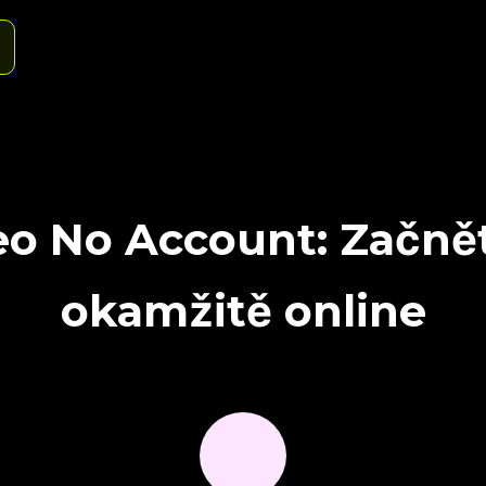
eo No Account: Začnět
okamžitě online