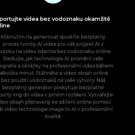
portujte videa bez vodoznaku okamžitě
line
Kliknutím na generovat spustíte bezplatný
proces tvorby AI videa pro váš projekt AI z
rázku na video zdarma bez vodoznaku online.
Sledujte, jak technologie AI promění vaše
tografie a obrázky na profesionální videa během
ěkolika minut. Stáhněte si video obsah online
bez použití vodoznaků na vaše výtvory. Náš
bezplatný generátor poskytuje bezplatné
porty img do videa v plném rozlišení. Vytvářejte
deo obsah připravený ke sdílení online pomocí
ší video technologie image to AI v profesionální
kvalitě.