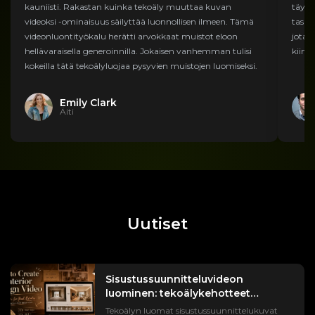
kauniisti. Rakastan kuinka tekoäly muuttaa kuvan
täysi
videoksi -ominaisuus säilyttää luonnollisen ilmeen. Tämä
tasai
videonluontityökalu herätti arvokkaat muistot eloon
jota 
hellävaraisella generoinnilla. Jokaisen vanhemman tulisi
kiinn
kokeilla tätä tekoälyluojaa pysyvien muistojen luomiseksi.
Emily Clark
Äiti
Uutiset
Sisustussuunnitteluvideon
luominen: tekoälykehotteet
kiinteistöille
Tekoälyn luomat sisustussuunnittelukuvat