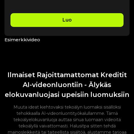
Luo
Esimerkkivideo
Ilmaiset Rajoittamattomat Kreditit
AI-videonluontiin - Älykäs
elokuvanluojasi upeisiin luomuksiin
Muuta ideat kiehtovaksi tekoälyn luomaksi sisällöksi
tehokkaalla AI-videonluontityökalullamme. Tämä
tekoälyelokuvanluoja auttaa sinua luomaan videoita
tekoälyllä vaivattomasti. Halusitpa sitten tehdä
mainosleikkeitä tai taiteellista sisältöä, alustamme tarjoaa