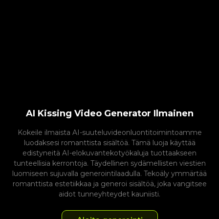
AI Kissing Video Generator Ilmainen
Kokeile ilmaista AI-suuteluvideonluontitoimintoamme
luodaksesi romanttista sisältöä. Tämä luoja käyttää
edistyneitä AI-elokuvantekotyökaluja tuottaakseen
tunteellisia kerrontoja. Täydellinen sydämellisten viestien
luomiseen sujuvalla generointilaadulla. Tekoäly ymmärtää
romanttista estetiikkaa ja generoi sisältöä, joka vangitsee
aidot tunneyhteydet kauniisti.