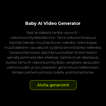
Baby AI Video Generator
Vaali arvokkaita hetkiä vauva AI -
videonluontityökalullamme. Tämä erikoisominaisuus
käyttää tekoäly muuttaa kuvan videoksi -teknologiaa
muuttaakseen vauvakuvat sydäntä lämmittäviksi leikkeiksi.
Generointiprosessi säilyttää luonnolliset ilmeet lisäten
samalla pehmeitä liike-efektejä. Vanhemmat rakastavat,
kuinka tämä AI-videonluontityökalu vangitsee lapsuuden
viattomuuden ja ilon jokaiseen generoituun leikkeeseen,
tehden perhemuistoista todella unohtumattomia.
Aloita generointi