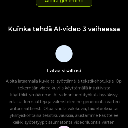
Aloita generointi
Kuinka tehdä AI-video 3 vaiheessa
Lataa sisältösi
Aloita lataamalla kuvia tai syöttämällä tekstikehotuksia. Opi
tekemään video kuvilla käyttämällä intuitiivista
käyttöliittymäämme. AI-videonluontityökalu hyväksyy
erilaisia formaatteja ja valmistelee ne generointia varten
automaattisesti. Olipa sinulla valokuvia, taideteoksia tai
yksityiskohtaisia tekstikuvauksia, alustamme käsittelee
kaikki syötetyypit saumatonta videonluontia varten.