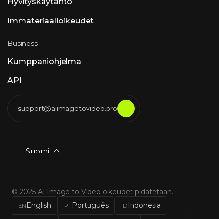
Hyvityskäytäntö
Immateriaalioikeudet
Business
Kumppaniohjelma
API
support@aiimagetovideo.pro
Suomi
© 2025 AI Image to Video oikeudet pidätetään.
English
Português
Indonesia
EN
PT
ID