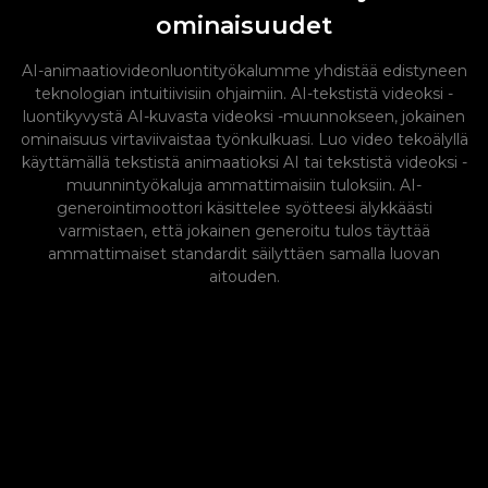
ominaisuudet
AI-animaatiovideonluontityökalumme yhdistää edistyneen
teknologian intuitiivisiin ohjaimiin. AI-tekstistä videoksi -
luontikyvystä AI-kuvasta videoksi -muunnokseen, jokainen
ominaisuus virtaviivaistaa työnkulkuasi. Luo video tekoälyllä
käyttämällä tekstistä animaatioksi AI tai tekstistä videoksi -
muunnintyökaluja ammattimaisiin tuloksiin. AI-
generointimoottori käsittelee syötteesi älykkäästi
varmistaen, että jokainen generoitu tulos täyttää
ammattimaiset standardit säilyttäen samalla luovan
aitouden.