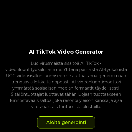
AI TikTok Video Generator
Luo virusmaista sisältöä AI TikTok -
videonluontityökalullamme. Yhtenä parhaista AI-työkaluista
UGC-videosisällön luomiseen se auttaa sinua generoimaan
trendaavia leikkeitä nopeasti. AI-videonluontimoottori
ymmärtää sosiaalisen median formaatit täydellisesti.
Sisällöntuottajat luottavat tähän luojaan tuottaakseen
kiinnostavaa sisältöä, joka resonoi yleisön kanssa ja ajaa
virusmaista sitoutumista alustoilla.
Aloita generointi