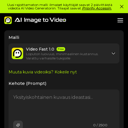
Uusi rajoittamaton malli: ilmaiset käyttäjät saavat 2 päivittäistä
videota AI Video Generatoriin. Tilaajat saavat
Priority Accessin.
Malli
Video Fast 1.0
Free
Loputon luovuus, minimaalinen kustannus.
Varattu varhaisille tukijoille
Muuta kuvia videoiksi? Kokeile nyt
Kehote (Prompt)
0 / 2500