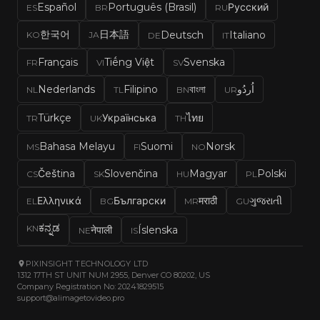
Español
Português (Brasil)
Русский
ES
BR
RU
한국어
日本語
Deutsch
Italiano
KO
JA
DE
IT
Français
Tiếng Việt
Svenska
FR
VI
SV
Nederlands
Filipino
বাংলা
اُردُو
NL
TL
BN
UR
Türkçe
Українська
ไทย
TR
UK
TH
Bahasa Melayu
Suomi
Norsk
MS
FI
NO
Čeština
Slovenčina
Magyar
Polski
CS
SK
HU
PL
Ελληνικά
Български
मराठी
ગુજરાતી
EL
BG
MR
GU
ಕನ್ನಡ
KN
नेपाली
Íslenska
NE
IS
PIXINSIGHT TECHNOLOGY LTD
1312 17TH ST UNIT NUM 2955, Denver CO 80202, US
Company Registration No: 20241829515
support@alimagetovideo.pro