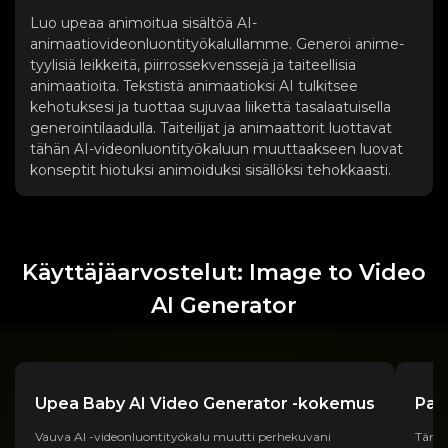
Luo upeaa animoitua sisältöä AI-
animaatiovideonluontityökalullamme. Generoi anime-
tyylisiä leikkeitä, piirrossekvenssejä ja taiteellisia
animaatioita. Tekstistä animaatioksi AI tulkitsee
kehotuksesi ja tuottaa sujuvaa liikettä tasalaatuisella
generointilaadulla. Taiteilijat ja animaattorit luottavat
tähän AI-videonluontityökaluun muuttaakseen luovat
konseptit hiotuksi animoiduksi sisällöksi tehokkaasti.
Käyttäjäarvostelut: Image to Video
AI Generator
Upea Baby AI Video Generator -kokemus
Par
Vauva AI -videonluontityökalu muutti perhekuvani
Tämä 