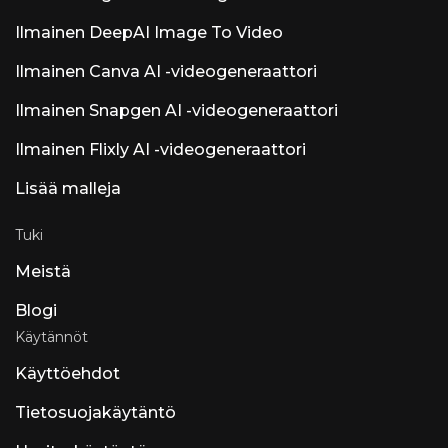
hintaisina. Viraaliksi levinnyt 1 dollarin
osallistumiskampanja on näkynyt YouTube-
Ilmainen DeepAI Image To Video
demoissa nimellä
Ilmainen Canva AI -videogeneraattori
Ilmainen Snapgen AI -videogeneraattori
Ilmainen Flixly AI -videogeneraattori
Lisää malleja
Tuki
Meistä
Blogi
Käytännöt
Käyttöehdot
Tietosuojakäytäntö