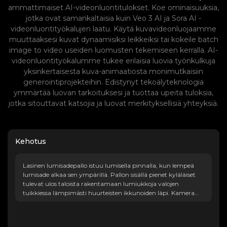
ammattimaiset AI-videonluontitulokset. Koe ominaisuuksia,
jotka ovat samankaltaisia kuin Veo 3 AI ja Sora AI -
videonluontityökalujen laatu. Käytä kuvavideonluojaamme
muuttaaksesi kuvat dynaamisiksi leikkeiksi tai kokeile batch
image to video useiden luomusten tekemiseen kerralla. AI-
videonluontityökalumme tukee erilaisia luovia työnkulkuja
yksinkertaisesta kuva-animaatiosta monimutkaisiin
generointiprojekteihin. Edistynyt tekoälyteknologia
ymmärtää luovan tarkoituksesi ja tuottaa upeita tuloksia,
jotka sitouttavat katsojia ja luovat merkityksellisiä yhteyksiä.
Kehotus
Lasinen lumisadepallo istuu lumisella pinnalla, kun lempeä
lumisade alkaa sen ympärillä. Pallon sisällä pienet kyläläiset
tulevat ulos taloista rakentamaan lumiukkoja valojen
tuikkiessa lämpimästi huurteisten ikkunoiden läpi. Kamera
kiertää hitaasti palloa paljastaen savua, joka kiemurtelee
savupiipuista, ja lumihiutaleita, jotka laskeutuvat sillalle.