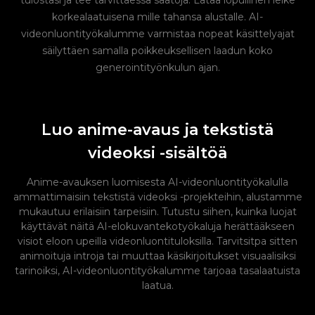
tulostasi ja tee tarvittaessa säätöjä. Lataa lopullinen leike
korkealaatuisena mille tahansa alustalle. AI-
videonluontityökalumme varmistaa nopeat käsittelyajat
säilyttäen samalla poikkeuksellisen laadun koko
generointityönkulun ajan.
Luo anime-avaus ja tekstistä
videoksi -sisältöä
Anime-avauksen luomisesta AI-videonluontityökalulla
ammattimaisiin tekstistä videoksi -projekteihin, alustamme
mukautuu erilaisiin tarpeisiin. Tutustu siihen, kuinka luojat
käyttävät näitä AI-elokuvantekotyökaluja herättääkseen
visiot eloon upeilla videonluontituloksilla. Tarvitsitpa sitten
animoituja introja tai muuttaa käsikirjoitukset visuaalisiksi
tarinoiksi, AI-videonluontityökalumme tarjoaa tasalaatuista
laatua.