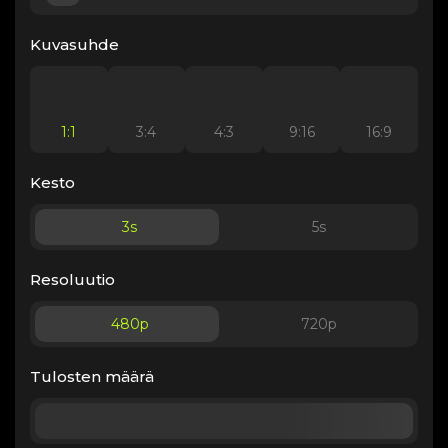
Kuvasuhde
1:1
3:4
4:3
9:16
16:9
Kesto
3
s
5
s
Resoluutio
480p
720p
Tulosten määrä