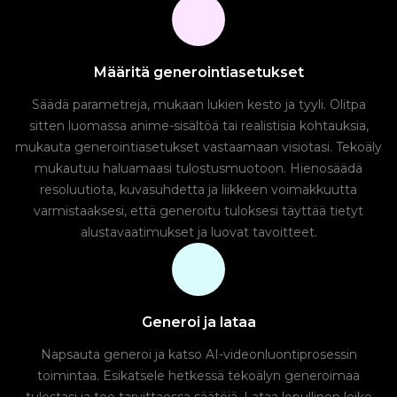
Määritä generointiasetukset
Säädä parametreja, mukaan lukien kesto ja tyyli. Olitpa
sitten luomassa anime-sisältöä tai realistisia kohtauksia,
mukauta generointiasetukset vastaamaan visiotasi. Tekoäly
mukautuu haluamaasi tulostusmuotoon. Hienosäädä
resoluutiota, kuvasuhdetta ja liikkeen voimakkuutta
varmistaaksesi, että generoitu tuloksesi täyttää tietyt
alustavaatimukset ja luovat tavoitteet.
Generoi ja lataa
Napsauta generoi ja katso AI-videonluontiprosessin
toimintaa. Esikatsele hetkessä tekoälyn generoimaa