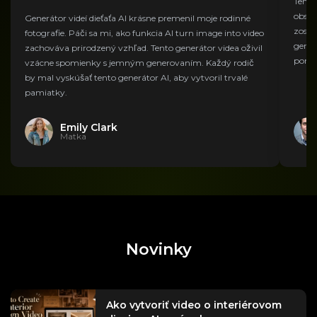
Tento
obsah
Generátor videí dieťaťa AI krásne premenil moje rodinné
zostá
fotografie. Páči sa mi, ako funkcia AI turn image into video
gener
zachováva prirodzený vzhľad. Tento generátor videa oživil
pomáh
vzácne spomienky s jemným generovaním. Každý rodič
by mal vyskúšať tento generátor AI, aby vytvoril trvalé
pamiatky.
Emily Clark
Matka
Novinky
Ako vytvoriť video o interiérovom