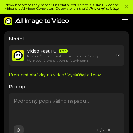
Nový neobmedzený model: Bezplatní používatelia získajú 2 denné
videá pre AI Video Generator. Odberatelia získajú
Prioritný prístup.
Model
Video Fast 1.0
Free
Nekonečná kreativita, minimálne náklady.
Vyhradené pre prvých priaznivcom
Premeniť obrázky na videá? Vyskúšajte teraz
Prompt
0 / 2500