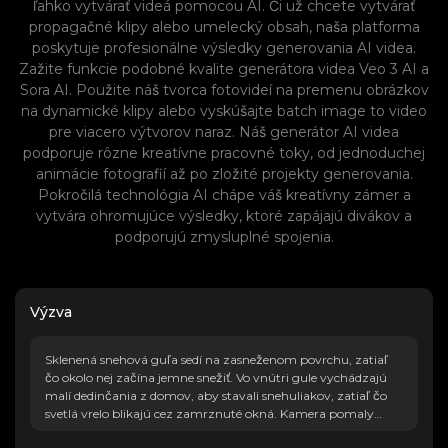
ľahko vytvárať videá pomocou AI. Či už chcete vytvárať
propagačné klipy alebo umelecký obsah, naša platforma
poskytuje profesionálne výsledky generovania AI videa.
Zažite funkcie podobné kvalite generátora videa Veo 3 AI a
Sora AI. Použite náš tvorca fotovideí na premenu obrázkov
na dynamické klipy alebo vyskúšajte batch image to video
pre viacero výtvorov naraz. Náš generátor AI videa
podporuje rôzne kreatívne pracovné toky, od jednoduchej
animácie fotografií až po zložité projekty generovania.
Pokročilá technológia AI chápe váš kreatívny zámer a
vytvára ohromujúce výsledky, ktoré zapájajú divákov a
podporujú zmysluplné spojenia.
Výzva
Sklenená snehová guľa sedí na zasneženom povrchu, zatiaľ
čo okolo nej začína jemne snežiť. Vo vnútri gule vychádzajú
malí dedinčania z domov, aby stavali snehuliakov, zatiaľ čo
svetlá vrelo blikajú cez zamrznuté okná. Kamera pomaly
obieha okolo zemegule a odhaľuje dym vlniaci sa z komínov a