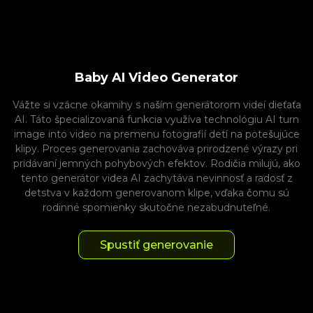
Baby AI Video Generator
Vážte si vzácne okamihy s naším generátorom videí dieťaťa
AI. Táto špecializovaná funkcia využíva technológiu AI turn
image into video na premenu fotografií detí na potešujúce
klipy. Proces generovania zachováva prirodzené výrazy pri
pridávaní jemných pohybových efektov. Rodičia milujú, ako
tento generátor videa AI zachytáva nevinnosť a radosť z
detstva v každom generovanom klipe, vďaka čomu sú
rodinné spomienky skutočne nezabudnuteľné.
Spustiť generovanie