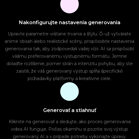
Nakonfigurujte nastavenia generovania
Upravte parametre vrátane trvania a štýlu. Či už vytvárate
anime obsah alebo realistické scény, prispôsobte nastavenia
generovania tak, aby zodpovedali vašej vízii. AI sa prispôsobí
vášmu preferovanému výstupnému formátu. Jemne
dolaďte rozlíšenie, pomer strán a intenzitu pohybu, aby ste
zaistili, že váš generovaný výstup spĺňa špecifické
požiadavky platformy a kreatívne ciele.
Generovať a stiahnuť
Kliknite na generovať a sledujte, ako proces generovania
videa AI funguje. Počas okamihu si pozrite svoj výstup
generovaný AI a v prípade potreby vykonajte úpravy.