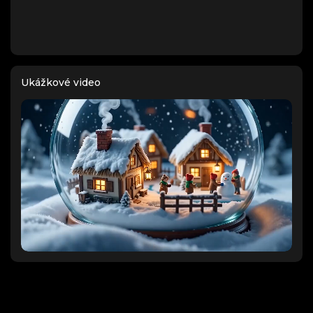
snehové vločky usadzujúce sa na moste.
Ukážkové video