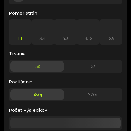
Pomer strán
1:1
3:4
4:3
9:16
16:9
Trvanie
3
s
5
s
Rozlíšenie
480p
720p
Počet Výsledkov