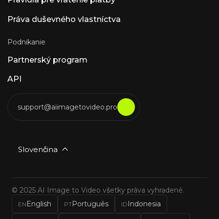
Práva duševného vlastníctva
Podnikanie
Partnerský program
API
support@aiimagetovideo.pro
Slovenčina
© 2025 AI Image to Video všetky práva vyhradené.
English
Português
Indonesia
EN
PT
ID