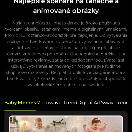
Najlepšie scenáre na tanečné a
animované obrázky
Naša technológia ai photo dance je široko používaná
tvorcami obsahu, stránkami meme a digitálnymi umelcami,
ktorí chcú roztancovať obrázok pre zapojenie. Od vytvárania
virálnych ai twerkovacích videí až po vytváranie zábavných
ai detských tanečných klipov, nástroj sa prispôsobuje
rôznym kreatívnym potrebám. Obchodníci ho používajú na
interaktívne reklamy, zatiaľ čo každodenní používatelia si
užívajú vytváranie animovaných fotografií pre rodinné
skupinové rozhovory. Bezplatná online verzia generátora ai
twerk zaisťuje, že každý môže bez prekážok pristupovať k
vysokokvalitnému obrazu na twerk ai.
Baby Memes
Microwave Trend
Digital Art
Sway Trends