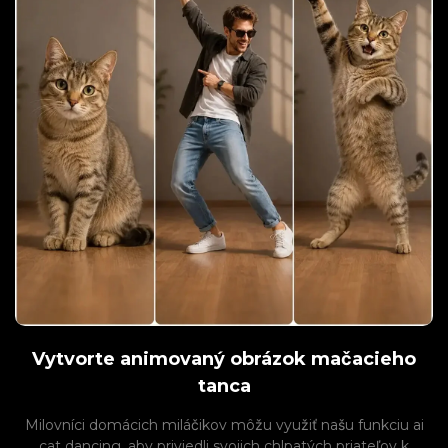
Vytvorte animovaný obrázok mačacieho
tanca
Milovníci domácich miláčikov môžu využiť našu funkciu ai
cat dancing, aby priviedli svojich chlpatých priateľov k