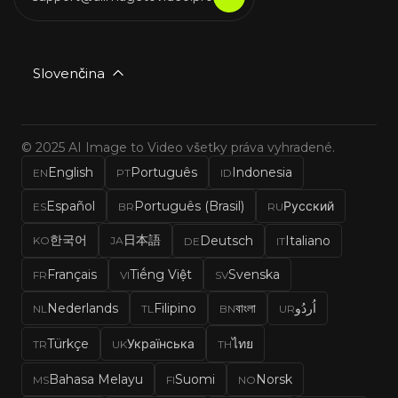
Slovenčina
© 2025 AI Image to Video všetky práva vyhradené.
English
Português
Indonesia
EN
PT
ID
Español
Português (Brasil)
Русский
ES
BR
RU
한국어
日本語
Deutsch
Italiano
KO
JA
DE
IT
Français
Tiếng Việt
Svenska
FR
VI
SV
Nederlands
Filipino
বাংলা
اُردُو
NL
TL
BN
UR
Türkçe
Українська
ไทย
TR
UK
TH
Bahasa Melayu
Suomi
Norsk
MS
FI
NO