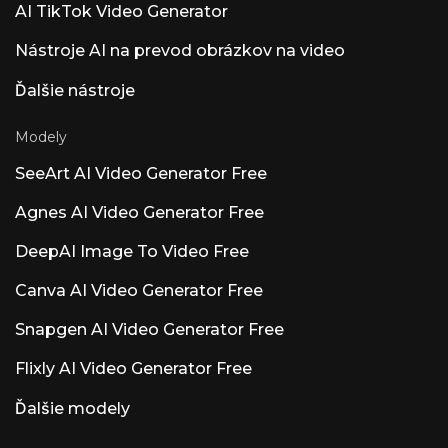
AI TikTok Video Generator
že uvádzané úrovne sa v jednotlivých zdrojoch
líšia; zdrojom pravdy je runable.com/pricing.
Úrovne Starter / Pro / Unlimited a skúšobné
Nástroje AI na prevod obrázkov na video
plány za 1 USD sa bežne uvádzajú ako Starter
~25 USD/mesiac, Pro ~50 USD/mesiac a
Ďalšie nástroje
Unlimited ~200 USD/mesiac, pričom niektoré
zdroje uvádzajú varianty Plus/Pro za približne
Modely
29 a 49 USD. V ukážkach na YouTube sa
objavila virálna propagačná akcia so
SeeArt AI Video Generator Free
vstupným 1 dolárom.
Agnes AI Video Generator Free
DeepAI Image To Video Free
Canva AI Video Generator Free
Snapgen AI Video Generator Free
Flixly AI Video Generator Free
Ďalšie modely