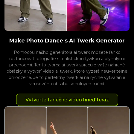
Make Photo Dance s AI Twerk Generator
Pomocou nášho generátora ai twerk môžete ľahko
roztancovať fotografie s realistickou fyzikou a plynulými
prechodmi. Tento tvorca ai twerk spracuje vaše nahrané
obrázky a vytvorí video ai twerk, ktoré vyzerá neuveriteľne
prirodzene. Je to perfektný twerk ai na rýchle vytváranie
vírusového obsahu sociálnych médií.
Vytvorte tanečné video hneď teraz