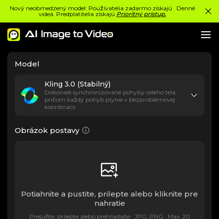
Nový neobmedzený model: Používatelia zadarmo získajú Denné
videá. Predplatitelia získajú
Prioritný prístup.
Model
Kling 3.0 (Stabilný)
Dokonale synchronizované pohyby celého tela,
pričom každý pohyb plynie v bezproblémovej
koordinácii.
Obrázok postavy
Potiahnite a pustite, prilepte alebo kliknite pre
nahratie
Presuňte, prilepte alebo prehliadajte · JPG, PNG · Max. 20