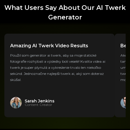
What Users Say About Our AI Twerk
Generator
Amazing AI Twerk Video Results
Bes
Použil som generátor ai twerk, aby sa moje statické
Ako t
fotografie rozhýbali a výsledky boli veselé! Kvalita videa ai
tanec
twerk je super plynulá a vykreslenie trvalo len niekoľko
umožň
sekúnd. Jednoznačne najlepší twerk ai, aký som doteraz
twerk
skúšal.
mojej
Sarah Jenkins
Content Creator