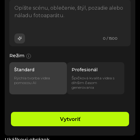
0 / 1500
Režim
i
Štandard
Profesionál
Rýchla tvorba videa
Špičková kvalita videa s
pomocou AI
dlhším časom
generovania
Vytvoriť
Ukážkový obrázok