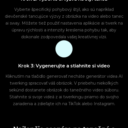
Vyberte špecifický pohybový štýl, ako sú napríklad
dievčenské tancujúce výzvy z obrázka na video alebo tanec
ai sway. Môžete tiež použiť nastavenia aplikácie ai twerk na
úpravu rýchlosti a intenzity kreslenia pohybu tak, aby
dokonale zodpovedala vašej kreatívnej vízii.
Krok 3: Vygenerujte a stiahnite si video
Kliknutím na tlačidlo generovať necháte generátor videa AI
twerking spracovať váš obrázok. V priebehu niekoľkých
sekúnd dostanete obrázok do tanečného video súboru.
Stiahnite si svoje videá z ai twerkingu priamo do svojho
zariadenia a zdieľajte ich na TikTok alebo Instagram.