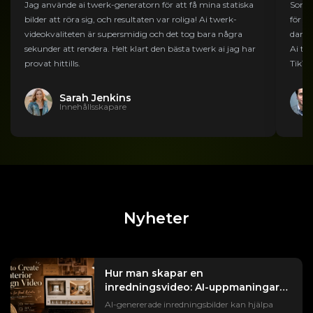
Jag använde ai twerk-generatorn för att få mina statiska
Som m
bilder att röra sig, och resultaten var roliga! Ai twerk-
för a
videokvaliteten är supersmidig och det tog bara några
dansm
sekunder att rendera. Helt klart den bästa twerk ai jag har
Ai tw
provat hittills.
TikTo
Sarah Jenkins
Innehållsskapare
Nyheter
Hur man skapar en
inredningsvideo: AI-uppmaningar
för fastigheter
AI-genererade inredningsbilder kan hjälpa