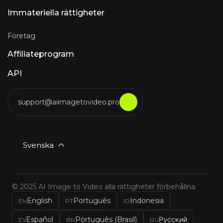
Immateriella rättigheter
Företag
Affiliateprogram
API
support@aiimagetovideo.pro
Svenska
© 2025 AI Image to Video alla rättigheter förbehållna.
English
Português
Indonesia
EN
PT
ID
Español
Português (Brasil)
Русский
ES
BR
RU