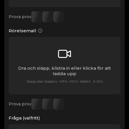
Prova prov
Rörelsemall
Dra och släpp, klistra in eller klicka för att
ladda upp
Släpp eller bläddra · MP4, MOV, WebM · 3–30s
Prova prov
Fråga (valfritt)