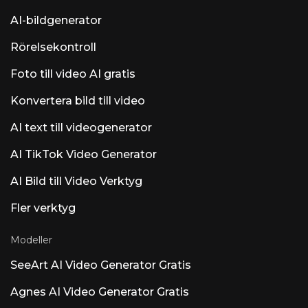
utför jobb autonomt i de chattverktyg som
AI-bildgenerator
ditt team redan använder – svaret på den
återkommande frågan "fungerar det i Slack?".
Rörelsekontroll
Prissättning och krediter för körbar AI
förklarade (2026) Det är konkurrenternas
Foto till video AI gratis
vaga prissättning, så här är den konkreta
versionen. Observera att rapporterade nivåer
varierar mellan olika källor;
Konvertera bild till video
runable.com/pricing är källan till sanningen.
Nivåerna Starter/Pro/Obegränsad och
AI text till videogenerator
provperioden för 1 dollar rapporteras vanligtvis
som Starter ~25 dollar/mån, Pro ~50
AI TikTok Video Generator
dollar/mån och Obegränsad ~200 dollar/mån,
där vissa källor nämner Plus/Pro-varianter
AI Bild till Video Verktyg
nära 29 dollar och 49 dollar. En viral kampanj
om en entré på 1 dollar har dykt upp i
Fler verktyg
YouTube-demonstrationer som en
Modeller
SeeArt AI Video Generator Gratis
Agnes AI Video Generator Gratis