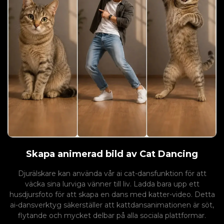
Skapa animerad bild av Cat Dancing
Djurälskare kan använda vår ai cat-dansfunktion för att
väcka sina lurviga vänner till liv. Ladda bara upp ett
husdjursfoto för att skapa en dans med katter-video. Detta
ai-dansverktyg säkerställer att kattdansanimationen är söt,
flytande och mycket delbar på alla sociala plattformar.