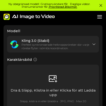
Ny obegränsad modell: Gratisanvändare får Dagliga videor.
Prenumeranter får
Prioriterad åtkomst.
Modell
Kling 3.0 (Stabil)
Perfekt synkroniserade helkroppsrörelser där varje
rörelse flyter i sömlös koordination.
Karaktärsbild
Dra & Släpp, Klistra in eller Klicka för att Ladda
upp
Släpp, klistra in eller bläddra · JPG, PNG · Max 20