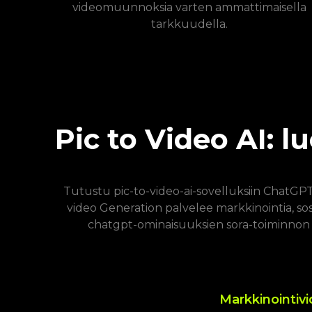
videomuunnoksia varten ammattimaisella
tarkkuudella.
Pic to Video AI: 
Tutustu pic-to-video-ai-sovelluksiin ChatGPT
video Generation palvelee markkinointia, sosia
chatgpt-ominaisuuksien sora-toiminnon ka
Markkinointiv