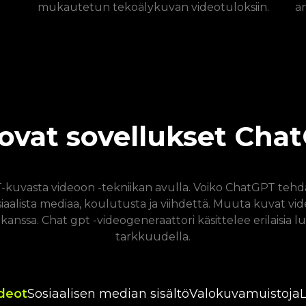
mukautetun tekoälykuvan videotuloksiin.
a
luovat sovellukset Ch
-kuvasta videoon -tekniikan avulla. Voiko ChatGPT tehdä 
alista mediaa, koulutusta ja viihdettä. Muuta kuvat videos
nssa. Chat gpt -videogeneraattori käsittelee erilaisia ​​l
tarkkuudella.
ideot
Sosiaalisen median sisältö
Valokuvamuistoja
L