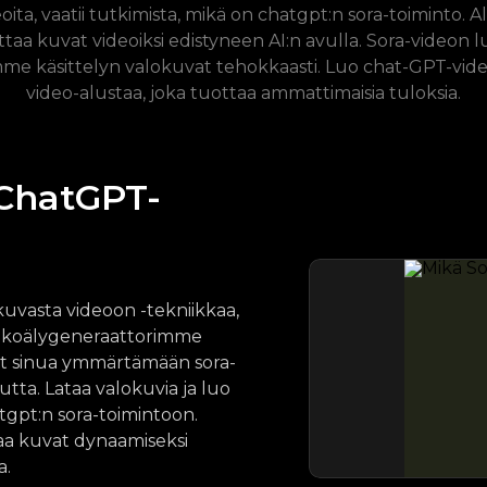
, vaatii tutkimista, mikä on chatgpt:n sora-toiminto. A
aa kuvat videoiksi edistyneen AI:n avulla. Sora-videon lu
mme käsittelyn valokuvat tehokkaasti. Luo chat-GPT-video
video-alustaa, joka tuottaa ammattimaisia ​​tuloksia.
 ChatGPT-
uvasta videoon -tekniikkaa,
n tekoälygeneraattorimme
avat sinua ymmärtämään sora-
ta. Lataa valokuvia ja luo
hatgpt:n sora-toimintoon.
a kuvat dynaamiseksi
a.