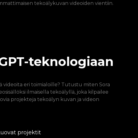
mmattimaisen tekoälykuvan videoiden vientiin.
atGPT-teknologiaan
videoita eri toimialoille? Tutustu miten Sora
isällöksi ilmaisella tekoälyllä, joka kilpailee
uovia projekteja tekoälyn kuvan ja videon
uovat projektit