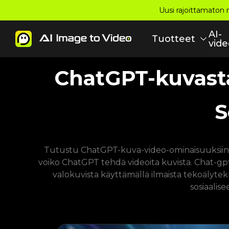
Uusi rajoittamaton m
AI-
Tuotteet
vide
ChatGPT-kuvasta
S
Tutustu ChatGPT-kuva-video-ominaisuuksiin i
voiko ChatGPT tehdä videoita kuvista. Chat-g
valokuvista käyttämällä ilmaista tekoälytek
sosiaalis