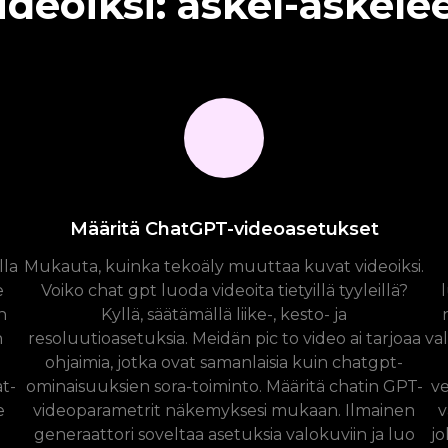
deoiksi: askel-askelee
Määritä ChatGPT-videoasetukset
lla
Mukauta, kuinka tekoäly muuttaa kuvat videoiksi.
e
Voiko chat gpt luoda videoita tietyillä tyyleillä?
n
Kyllä, säätämällä liike-, kesto- ja
n
resoluutioasetuksia. Meidän pic to video ai tarjoaa
va
ohjaimia, jotka ovat samanlaisia ​​kuin chatgpt-
t-
ominaisuuksien sora-toiminto. Määritä chatin GPT-
ve
e
videoparametrit näkemyksesi mukaan. Ilmainen
v
generaattori soveltaa asetuksia valokuviin ja luo
jo