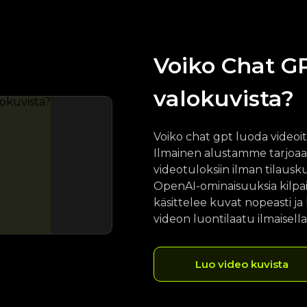
Voiko Chat GP
valokuvista?
Voiko chat gpt luoda videoit
Ilmainen alustamme tarjoa
videotuloksiin ilman tilausk
OpenAI-ominaisuuksia kilpail
käsittelee kuvat nopeasti ja 
videon luontilaatu ilmaisell
Luo video kuvista