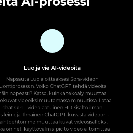
lta AI-prosessi
Luo ja vie AI-videoita
Napsauta Luo aloittaaksesi Sora-videon
luontiprosessin. Voiko ChatGPT tehdä videoita
näin nopeasti? Katso, kuinka tekoäly muuttaa
lokuvat videoiksi muutamassa minuutissa. Lataa
chat GPT -videolaatuinen HD-sisältö ilman
sileimoja. Ilmainen ChatGPT-kuvasta videoon -
aihtoehtomme muuttaa kuvat videosisällöksi,
ka on heti käyttövalmis. pic to video ai toimittaa