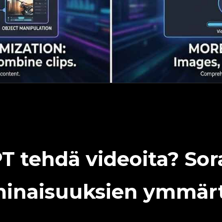
 tehdä videoita? Sor
minaisuuksien ymmär