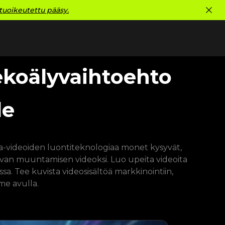
tuoikeutettu pääsy.
ekoälyvaihtoehto
le
a-videoiden luontiteknologiaa monet kysyvät,
van muuntamisen videoksi. Luo upeita videoita
a. Tee kuvista videosisältöä markkinointiin,
me avulla.