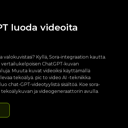
T luoda videoita
a valokuvistasi? Kyllä, Sora-integraation kautta.
a vertailukelpoisen ChatGPT-kuvan
uluja. Muuta kuvat videoiksi käyttämällä
evaa tekoälyä. pic to video AI -tekniikka
luo chat-GPT-videotyylistä sisältöä. Koe sora-
a tekoälykuvan ja videogeneraattorin avulla.