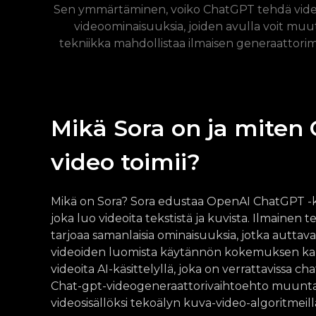
Sen ymmärtäminen, voiko ChatGPT tehdä videoita
videoominaisuuksia, joiden avulla voit muutt
tekniikka mahdollistaa ilmaisen generaattori
Mikä Sora on ja miten
video toimii?
Mikä on Sora? Sora edustaa OpenAI ChatGPT -k
joka luo videoita tekstistä ja kuvista. Ilmaine
tarjoaa samanlaisia ​​ominaisuuksia, jotka autt
videoiden luomista käytännön kokemuksen kaut
videoita AI-käsittelyllä, joka on verrattavissa c
Chat-gpt-videogeneraattorivaihtoehto muunta
videosisällöksi tekoälyn kuva-video-algoritmeill