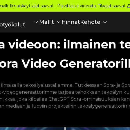
alli: Ilmaiskäyttäjät saavat Päivittäisiä videoita. Tilaajat saavat
E
Hinnat
Mallit
Kehote
otyökalut
 videoon: ilmainen t
ora Video Generatoril
lmaisella tekoälyalustallamme. Tutkiessaan Sora- ja Sor
pt-videogeneraattorimme tarjoaa tehokkaan tekoälyn ku
niikkaa, joka kilpailee ChatGPT Sora -ominaisuuksien kanss
een mediaan ja luoviin projekteihin tekoälygeneraattorim