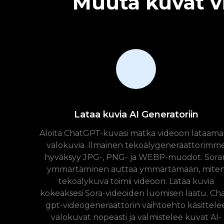
Muuta kuvat vi
Lataa kuvia AI Generatoriin
Aloita ChatGPT-kuvasi matka videoon lataama
valokuvia. Ilmainen tekoälygeneraattorimm
hyväksyy JPG-, PNG- ja WEBP-muodot. Sora
ymmärtäminen auttaa ymmärtämään, mite
tekoälykuva toimii videoon. Lataa kuvia
kokeaksesi Sora-videoiden luomisen laatu. Cha
gpt-videogeneraattorin vaihtoehto käsittele
valokuvat nopeasti ja valmistelee kuvat AI-