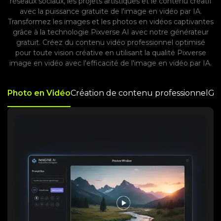
réseaux sociaux, les projets artistiques et le contenu créatif
avec la puissance gratuite de l'image en vidéo par IA.
Transformez les images et les photos en vidéos captivantes
grâce à la technologie Pixverse AI avec notre générateur
gratuit. Créez du contenu vidéo professionnel optimisé
pour toute vision créative en utilisant la qualité Pixverse
image en vidéo avec l'efficacité de l'image en vidéo par IA.
Photo en Vidéo
Création de contenu professionnel
Gén