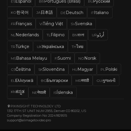
Español
Português (Brasil)
Русский
ES
BR
RU
한국어
日本語
Deutsch
Italiano
KO
JA
DE
IT
Français
Tiếng Việt
Svenska
FR
VI
SV
Nederlands
Filipino
বাংলা
اُردُو
NL
TL
BN
UR
Türkçe
Українська
ไทย
TR
UK
TH
Bahasa Melayu
Suomi
Norsk
MS
FI
NO
Čeština
Slovenčina
Magyar
Polski
CS
SK
HU
PL
Ελληνικά
Български
मराठी
ગુજરાતી
EL
BG
MR
GU
ಕನ್ನಡ
KN
नेपाली
Íslenska
NE
IS
PIXINSIGHT TECHNOLOGY LTD
1312 17TH ST UNIT NUM 2955, Denver CO 80202, US
Company Registration No: 20241829515
support@alimagetovideo.pro