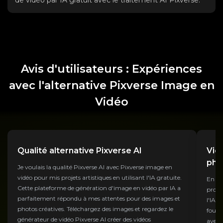
de vidéo par IA gratuit avec le traitement AI Pixverse.
Avis d'utilisateurs : Expériences
avec l'alternative Pixverse Image en
Vidéo
Qualité alternative Pixverse AI
Vid
pho
Je voulais la qualité Pixverse AI avec Pixverse image en
vidéo pour mis projets artistiques en utilisant l'IA gratuite.
En ta
Cette plateforme de génération d'image en vidéo par IA a
profes
parfaitement répondu à mes attentes pour des images et
l'IA 
photos créatives. Téléchargez des images et regardez le
fourn
générateur de vidéo Pixverse AI créer des vidéos
avec 