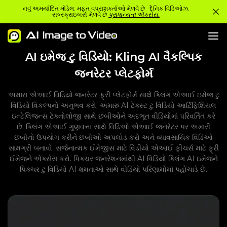
નવું અમર્યાદિત મોડેલ: મફત વપરાશકર્તાઓ મેળવે છે દૈનિક વિડિઓઝ.
સબ્સ્ક્રાઇબર્સ મેળવે છે
પ્રાધાન્યતા ઍક્સેસ.
AI ઇમેજ ટુ વિડિયો: Kling AI વૈકલ્પિક
જનરેટર પ્લેટફોર્મ
અમારા એઆઈ વિડિયો જનરેટર ફ્રી પ્લેટફોર્મ સાથે ક્લિંગ એઆઈ ઇમેજ ટુ
વિડિયો વિકલ્પનો અનુભવ કરો. અમારું AI ટેક્સ્ટ ટુ વિડિયો આર્ટિફિશિયલ
ઇન્ટેલિજન્સ ટેક્નોલોજી સાથે છબીઓને અદભૂત વીડિયોમાં પરિવર્તિત કરે
છે. ક્લિંગ એઆઈ ગુણવત્તા સાથે વિડિઓ એઆઈ જનરેટર પર અમારી
છબીનો ઉપયોગ કરીને છબીઓ અપલોડ કરો અને વ્યાવસાયિક વિડિઓ
સામગ્રી બનાવો. સર્જનાત્મક ઈમેજીસ માટે વિડીયો એઆઈ ફીચર્સ માટે ફ્રી
ઈમેજને એક્સેસ કરો. પિક્ચર જનરેશનમાંથી AI વિડિયો ક્લિંગ AI ઇમેજને
પિક્ચર ટુ વિડિયો AI ક્ષમતાઓ સાથે વીડિયો પરિણામોમાં પહોંચાડે છે.