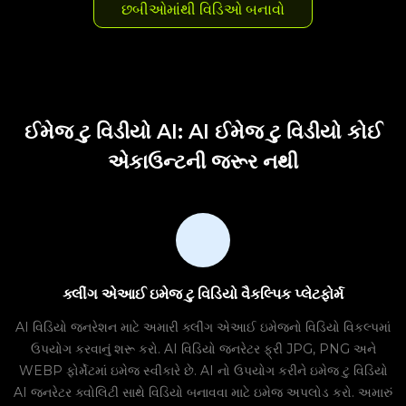
છબીઓમાંથી વિડિઓ બનાવો
ઈમેજ ટુ વિડીયો AI: AI ઈમેજ ટુ વિડીયો કોઈ
એકાઉન્ટની જરૂર નથી
ક્લીંગ એઆઈ ઇમેજ ટુ વિડિયો વૈકલ્પિક પ્લેટફોર્મ
AI વિડિયો જનરેશન માટે અમારી ક્લીંગ એઆઈ ઇમેજનો વિડિયો વિકલ્પમાં
ઉપયોગ કરવાનું શરૂ કરો. AI વિડિયો જનરેટર ફ્રી JPG, PNG અને
WEBP ફોર્મેટમાં ઇમેજ સ્વીકારે છે. AI નો ઉપયોગ કરીને ઇમેજ ટુ વિડિયો
AI જનરેટર ક્વોલિટી સાથે વિડિયો બનાવવા માટે ઇમેજ અપલોડ કરો. અમારું