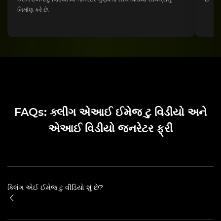
નિર્માણ કરે છે.
FAQs: ક્લીંગ એઆઈ ઈમેજ ટુ વિડીયો અને
એઆઈ વિડીયો જનરેટર ફ્રી
ક્લિંગ એઈ ઈમેજ ટુ વીડિયો શું છે?