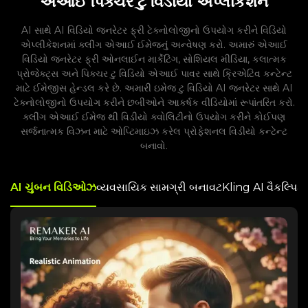
એઆઈ પિક્ચર ટુ વિડીયો એપ્લીકેશન
AI સાથે AI વિડિયો જનરેટર ફ્રી ટેક્નોલોજીનો ઉપયોગ કરીને વિડિયો
એપ્લીકેશનમાં ક્લીંગ એઆઈ ઈમેજનું અન્વેષણ કરો. અમારું એઆઈ
વિડિયો જનરેટર ફ્રી ઓનલાઈન માર્કેટિંગ, સોશિયલ મીડિયા, કલાત્મક
પ્રોજેક્ટ્સ અને પિક્ચર ટુ વિડિયો એઆઈ પાવર સાથે ક્રિએટિવ કન્ટેન્ટ
માટે ઈમેજીસ હેન્ડલ કરે છે. અમારી ઇમેજ ટુ વિડિયો AI જનરેટર સાથે AI
ટેક્નોલોજીનો ઉપયોગ કરીને છબીઓને આકર્ષક વીડિયોમાં રૂપાંતરિત કરો.
ક્લીંગ એઆઈ ઈમેજ થી વિડીયો ક્વોલિટીનો ઉપયોગ કરીને કોઈપણ
સર્જનાત્મક વિઝન માટે ઓપ્ટિમાઇઝ કરેલ પ્રોફેશનલ વિડીયો કન્ટેન્ટ
બનાવો.
AI ચુંબન વિડિઓઝ
વ્યવસાયિક સામગ્રી બનાવટ
Kling AI વૈકલ્પિક