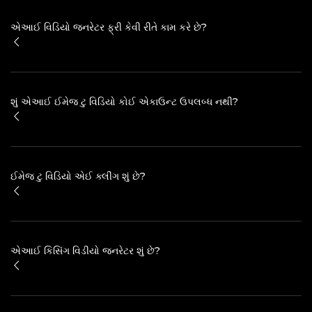
એઆઈ વિડિયો જનરેટર ફ્રી કેવી રીતે કામ કરે છે?
શું એઆઈ ઈમેજ ટુ વિડિયો કોઈ એકાઉન્ટ ઉપલબ્ધ નથી?
ઈમેજ ટુ વિડિયો એઈ ક્લીંગ શું છે?
એઆઈ કિસિંગ વિડીયો જનરેટર શું છે?