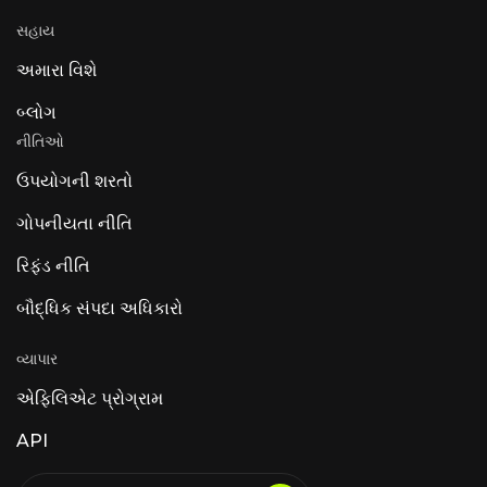
સહાય
અમારા વિશે
બ્લોગ
નીતિઓ
ઉપયોગની શરતો
ગોપનીયતા નીતિ
રિફંડ નીતિ
બૌદ્ધિક સંપદા અધિકારો
વ્યાપાર
એફિલિએટ પ્રોગ્રામ
API