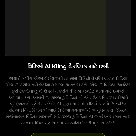
વિડિઓ AI Kling વૈકલ્પિક માટે છબી
અમારી ક્લીંગ એઆઈ ઈમેજથી AI સાથે વિડિયો વૈકલ્પિક દ્વારા વિડિયો
એઆઈ ક્લીંગ ક્વોલિટીમાં ઈમેજને ઍક્સેસ કરો. એઆઈ વિડિયો જનરેટર
ફ્રી ટેક્નોલોજીનો ઉપયોગ કરીને વીડિયો જનરેટ કરવા માટે ઈમેજો
અપલોડ કરો. અમારી AI ઇમેજ ટુ વિડિયો નો એકાઉન્ટ વિકલ્પ ઇમેજને
પ્રોફેશનલી પ્રોસેસ કરે છે, AI ગુણવત્તા સાથે વીડિયો બનાવે છે. જટિલ
સેટઅપ વિના ક્લિંગ એઆઈ વિડિઓ ક્ષમતાઓનો અનુભવ કરો. સિસ્ટમ
સર્જનાત્મક વિડિયો સામગ્રી માટે ઇમેજ ટુ વિડિયો AI જનરેટર સરળતા સાથે
એઆઈ પિક્ચર ટુ વિડિયો એક્સેસિબિલિટી પ્રદાન કરે છે.