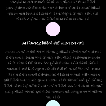
પ્લેટફોર્મ AI સાથે ઝડપથી ઈમેજો પર પ્રક્રિયા કરે છે, AI વિડિયો
ટ્રાન્સફોર્મેશન માટે ઈમેજો તૈયાર કરે છે. ક્લિંગ એઆઈ ઇમેજથી વિડિયો
ગુણવત્તા સાથે પિક્ચર ટુ વિડિયો AI ટેક્નોલોજીનો ઉપયોગ કરીને કોઈ
એકાઉન્ટ ફીચર્સ વગર વિડિયોમાં AI ઇમેજ ઍક્સેસ કરો.
AI પિક્ચર ટુ વિડિયો કોઈ સાઇન ઇન નથી
કસ્ટમાઇઝ કરો કે કેવી રીતે AI પિક્ચર ટુ વિડિયો ઈમેજોને ક્લીંગ એઆઈ
ઈમેજ સાથે વિડિયોમાં AIનો ઉપયોગ કરીને વિડિયો કંટ્રોલ્સમાં રૂપાંતરિત
કરે છે. એઆઈ વિડિયો જનરેટર ફ્રીનો ઉપયોગ કરીને ઈમેજો, વિડિયો
સમયગાળો અને રિઝોલ્યુશન માટે ગતિ શૈલીઓ સમાયોજિત કરો. અમારું
પ્લેટફોર્મ ઈમેજ સાથેની ઈમેજોથી લઈને વિડિયો એઆઈ ક્લીંગ સિસ્ટમ
સુધી વિડિયો બનાવવા માટે સુગમતા પ્રદાન કરે છે. એઆઈ સાથે ફ્રી ઈમેજ ટુ
વિડિયો એઆઈ ફીચર્સનો ઉપયોગ કરીને વિડિયો પેરામીટર્સ ગોઠવો. પ્લેટફોર્મ
ફોટો ટુ વિડિયો એઆઈ ફ્રી વિડિયો જનરેશન માટે ઈમેજીસ પર AI સેટિંગ્સ
લાગુ કરે છે.