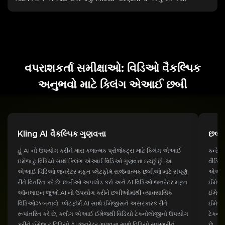
વપરાશકર્તા સમીક્ષાઓ: વિડિઓ વૈકલ્પિક
અનુભવો માટે ક્લિંગ એઆઈ છબી
Kling AI વૈકલ્પિક ગુણવત્તા
છબી
હું AI નો ઉપયોગ કરીને મારા કલાત્મક પ્રોજેક્ટ્સ માટે ક્લિંગ એઆઈ
કન્ટેન
ઇમેજ ટુ વિડિયો સાથે ક્લિંગ એઆઈ વિડિઓ ગુણવત્તા ઇચ્છું છું. આ
વીડિય
એઆઈ વિડિઓ જનરેટર મફત પ્લેટફોર્મ સર્જનાત્મક છબીઓ માટે સંપૂર્ણ
એઆઈ સ
રીતે વિતરિત કરે છે. છબીઓ અપલોડ કરો અને AI વિડિઓ જનરેટર મફત
ઈમેજ
ઑનલાઇન જુઓ AI નો ઉપયોગ કરીને છબીઓમાંથી વ્યાવસાયિક
ઈમેજ ટ
વિડિઓઝ બનાવો. પ્લેટફોર્મ AI સાથે ઈમેજીસને અસરકારક રીતે
ઈમેજીસ
રૂપાંતરિત કરે છે, ક્લીંગ એઆઈ ઈમેજથી વિડિયો ટેક્નોલોજીનો ઉપયોગ
ટેકનોલ
કરીને ઈમેજ ટુ વિડિયો AI જનરેટર ગુણવત્તા સાથે વિડિયો સામગ્રીનું
છે.