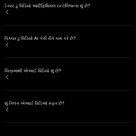
ટેક્સ્ટ ટુ વિડિયો આર્ટિફિશિયલ ઇન્ટેલિજન્સ શું છે?
પિક્ચર ટુ વિડિયો AI કેવી રીતે કામ કરે છે?
ચિત્રમાંથી એઆઈ વિડિયો શું છે?
શું ક્લિંગ એઆઈ વિડિઓ મફત છે?