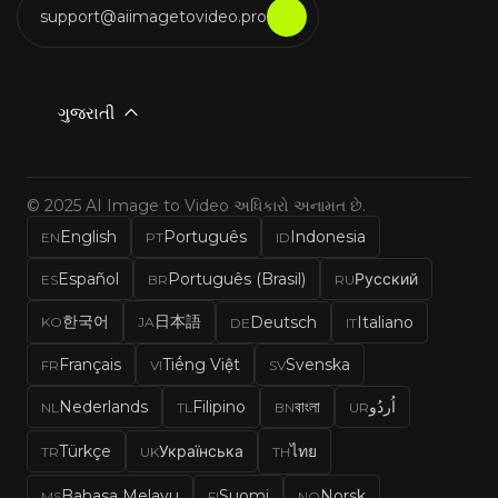
support@aiimagetovideo.pro
ગુજરાતી
© 2025 AI Image to Video અધિકારો અનામત છે.
English
Português
Indonesia
EN
PT
ID
Español
Português (Brasil)
Русский
ES
BR
RU
한국어
日本語
Deutsch
Italiano
KO
JA
DE
IT
Français
Tiếng Việt
Svenska
FR
VI
SV
Nederlands
Filipino
বাংলা
اُردُو
NL
TL
BN
UR
Türkçe
Українська
ไทย
TR
UK
TH
Bahasa Melayu
Suomi
Norsk
MS
FI
NO