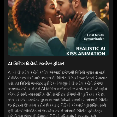
AI કિસિંગ વિડીયો જનરેટર ફીચર્સ
AI નો ઉપયોગ કરીને ક્લીંગ એઆઈ ઇમેજથી વિડિયો ગુણવત્તા સાથે
રોમેન્ટિક છબીઓ માટે અમારા AI કિસિંગ વિડિઓ જનરેટરનો ઉપયોગ
કરો. AI વિડિયો જનરેટર ફ્રી ટેક્નોલોજીનો ઉપયોગ કરીને ઈમેજો
અપલોડ કરો અને તેને AI કિસિંગ કન્ટેન્ટમાં રૂપાંતરિત કરો. પ્લેટફોર્મ
એઆઈ સાથે વ્યાવસાયિક રીતે રોમેન્ટિક ઈમેજોની પ્રક્રિયા કરે છે,
એઆઈ કિસ જનરેટર ગુણવત્તા સાથે વિડિયો બનાવે છે. એઆઈ કિસિંગ
જનરેટરનો ઉપયોગ કરીને પિક્ચર ટુ વિડિયો એઆઈ પ્રોસેસિંગ સાથે
ફ્રી એક્સેસિબિલિટીનો ઉપયોગ કરીને એઆઈ કિસિંગ પ્રોજેક્ટ્સ
માટે ક્લિંગ એઆઈ ઈમેજ ટુ વિડિયો પરિણામોનો અનુભવ કરો.