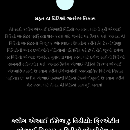
મફત AI વિડિઓ જનરેટર નિકાસ
AI સાથે ક્લીંગ એઆઈ ઈમેજથી વિડિયો બનાવવા માટેની ફ્રી એઆઈ
વિડિયો જનરેટર પ્રક્રિયા શરૂ કરવા માટે જનરેટ પર ક્લિક કરો. અમારા AI
વિડિયો જનરેટરનો નિઃશુલ્ક ઑનલાઇન ઉપયોગ કરીને AI ટેક્નોલોજી
મિનિટોની અંદર છબીઓને વીડિયોમાં પરિવર્તિત કરે છે તે રીતે જુઓ. ઇમેજ
પર વિડિયો એઆઇ જનરેટર ગુણવત્તા લાગુ કરવા માટે ઇમેજ સાથેની વિડિઓ
સામગ્રી ડાઉનલોડ કરો. અમારું ક્લિંગ એઆઈ વિડિયો વિકલ્પ એઆઈ
એલ્ગોરિધમ્સનો ઉપયોગ કરીને ઈમેજોમાંથી વ્યાવસાયિક વિડિઓ નિકાસ
પહોંચાડે છે. ક્લીંગ એઆઈ ઇમેજથી વિડિયો ટેક્નોલોજીનો ઉપયોગ કરીને
શેર કરવા માટે તૈયાર AI વિડિયો સામગ્રી બનાવો.
ક્લીંગ એઆઈ ઈમેજ ટુ વિડીયો: ક્રિએટીવ