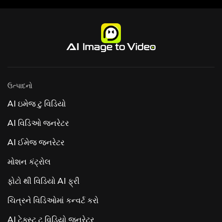
ઉત્પાદનો
AI ઇમેજ ટુ વિડિયો
AI વિડિઓ જનરેટર
AI ઈમેજ જનરેટર
મોશન કંટ્રોલ
ફોટો થી વિડિયો AI ફ્રી
ચિત્રને વિડિઓમાં કન્વર્ટ કરો
AI ટેક્સ્ટ ટુ વિડિયો જનરેટર