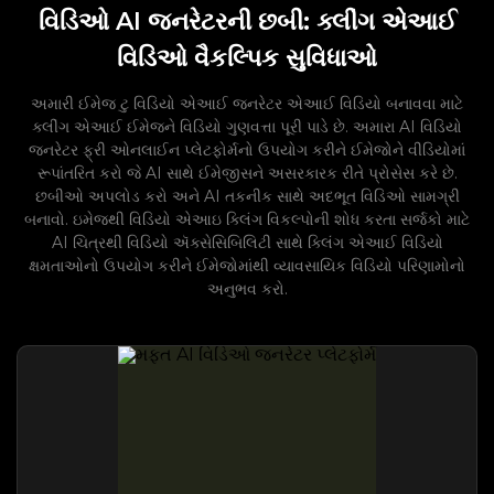
વિડિઓ AI જનરેટરની છબી: ક્લીંગ એઆઈ
વિડિઓ વૈકલ્પિક સુવિધાઓ
અમારી ઈમેજ ટુ વિડિયો એઆઈ જનરેટર એઆઈ વિડિયો બનાવવા માટે
ક્લીંગ એઆઈ ઈમેજને વિડિયો ગુણવત્તા પૂરી પાડે છે. અમારા AI વિડિયો
જનરેટર ફ્રી ઓનલાઈન પ્લેટફોર્મનો ઉપયોગ કરીને ઈમેજોને વીડિયોમાં
રૂપાંતરિત કરો જે AI સાથે ઈમેજીસને અસરકારક રીતે પ્રોસેસ કરે છે.
છબીઓ અપલોડ કરો અને AI તકનીક સાથે અદભૂત વિડિઓ સામગ્રી
બનાવો. ઇમેજથી વિડિયો એઆઇ ક્લિંગ વિકલ્પોની શોધ કરતા સર્જકો માટે
AI ચિત્રથી વિડિયો ઍક્સેસિબિલિટી સાથે ક્લિંગ એઆઈ વિડિયો
ક્ષમતાઓનો ઉપયોગ કરીને ઈમેજોમાંથી વ્યાવસાયિક વિડિયો પરિણામોનો
અનુભવ કરો.