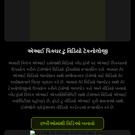
એઆઈ પિક્ચર ટુ વિડિયો ટેકનોલોજી
અમારી ક્લિંગ એઆઈ ઇમેજથી વિડિયો પ્લેટફોર્મ પર એઆઈ પિક્ચરનો
ઉપયોગ કરીને ઈમેજોને વિડિયો ફીચર્સમાં રૂપાંતરિત કરો. અમારું AI
એઆઈ વિડિયો જનરેશન સાથે સર્જનાત્મક ઈમેજો માટે વિડિયો AI
કાર્યક્ષમતાને ચિત્ર પ્રદાન કરે છે. અમારા AI વિડિયો જનરેટર સાથે AI
ટેક્નોલોજીનો ઉપયોગ કરીને ઈમેજો અપલોડ કરો અને વીડિયો બનાવો.
પ્લેટફોર્મ ક્લિંગ એઆઈ એક્સેસિબિલિટી સાથે ઈમેજને વિડિયો એઆઈ
ક્વૉલિટીમાં પહોંચાડે છે, ફોટો ટુ વીડિયો એઆઈ ફ્રી ક્ષમતાઓ સાથે
ઈમેજોને પ્રોફેશનલ વીડિયો કન્ટેન્ટમાં રૂપાંતરિત કરે છે.
છબીઓમાંથી વિડિઓ બનાવો