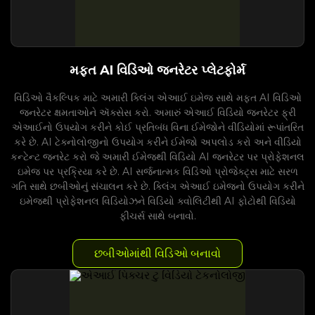
મફત AI વિડિઓ જનરેટર પ્લેટફોર્મ
વિડિઓ વૈકલ્પિક માટે અમારી ક્લિંગ એઆઈ ઇમેજ સાથે મફત AI વિડિઓ
જનરેટર ક્ષમતાઓને ઍક્સેસ કરો. અમારું એઆઈ વિડિયો જનરેટર ફ્રી
એઆઈનો ઉપયોગ કરીને કોઈ પ્રતિબંધ વિના ઈમેજોને વીડિયોમાં રૂપાંતરિત
કરે છે. AI ટેક્નોલોજીનો ઉપયોગ કરીને ઈમેજો અપલોડ કરો અને વીડિયો
કન્ટેન્ટ જનરેટ કરો જે અમારી ઈમેજથી વિડિયો AI જનરેટર પર પ્રોફેશનલ
ઇમેજ પર પ્રક્રિયા કરે છે. AI સર્જનાત્મક વિડિઓ પ્રોજેક્ટ્સ માટે સરળ
ગતિ સાથે છબીઓનું સંચાલન કરે છે. ક્લિંગ એઆઈ ઇમેજનો ઉપયોગ કરીને
ઇમેજથી પ્રોફેશનલ વિડિયોઝને વિડિયો ક્વોલિટીથી AI ફોટોથી વિડિયો
ફીચર્સ સાથે બનાવો.
છબીઓમાંથી વિડિઓ બનાવો