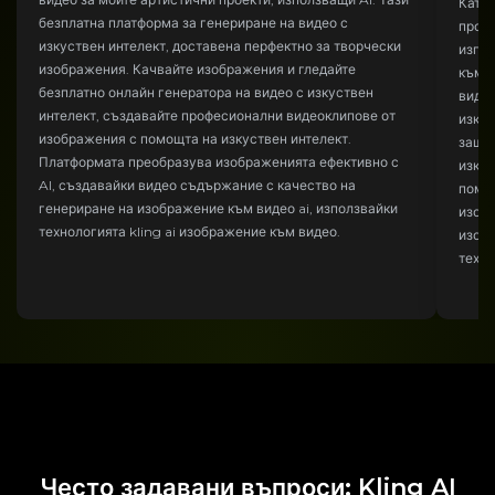
Като
безплатна платформа за генериране на видео с
проф
изкуствен интелект, доставена перфектно за творчески
изпол
изображения. Качвайте изображения и гледайте
към в
безплатно онлайн генератора на видео с изкуствен
видео
интелект, създавайте професионални видеоклипове от
изкус
изображения с помощта на изкуствен интелект.
заше
Платформата преобразува изображенията ефективно с
изкус
AI, създавайки видео съдържание с качество на
помощ
генериране на изображение към видео ai, използвайки
изобр
технологията kling ai изображение към видео.
изоб
техно
Често задавани въпроси: Kling AI