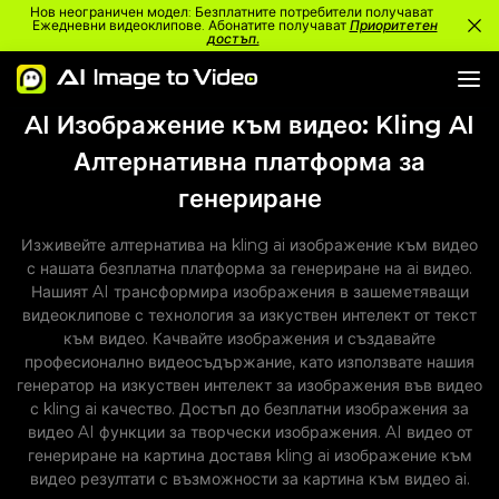
Нов неограничен модел: Безплатните потребители получават
Ежедневни видеоклипове. Абонатите получават
Приоритетен
достъп.
AI Изображение към видео: Kling AI
Алтернативна платформа за
генериране
Изживейте алтернатива на kling ai изображение към видео
с нашата безплатна платформа за генериране на ai видео.
Нашият AI трансформира изображения в зашеметяващи
видеоклипове с технология за изкуствен интелект от текст
към видео. Качвайте изображения и създавайте
професионално видеосъдържание, като използвате нашия
генератор на изкуствен интелект за изображения във видео
с kling ai качество. Достъп до безплатни изображения за
видео AI функции за творчески изображения. AI видео от
генериране на картина доставя kling ai изображение към
видео резултати с възможности за картина към видео ai.