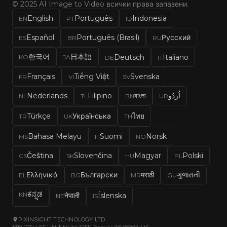
© 2025 AI Image to Video всички права запазени.
English
Português
Indonesia
EN
PT
ID
Español
Português (Brasil)
Русский
ES
BR
RU
한국어
日本語
Deutsch
Italiano
KO
JA
DE
IT
Français
Tiếng Việt
Svenska
FR
VI
SV
Nederlands
Filipino
বাংলা
اُردُو
NL
TL
BN
UR
Türkçe
Українська
ไทย
TR
UK
TH
Bahasa Melayu
Suomi
Norsk
MS
FI
NO
Čeština
Slovenčina
Magyar
Polski
CS
SK
HU
PL
Ελληνικά
Български
मराठी
ગુજરાતી
EL
BG
MR
GU
ಕನ್ನಡ
KN
नेपाली
Íslenska
NE
IS
PIXINSIGHT TECHNOLOGY LTD