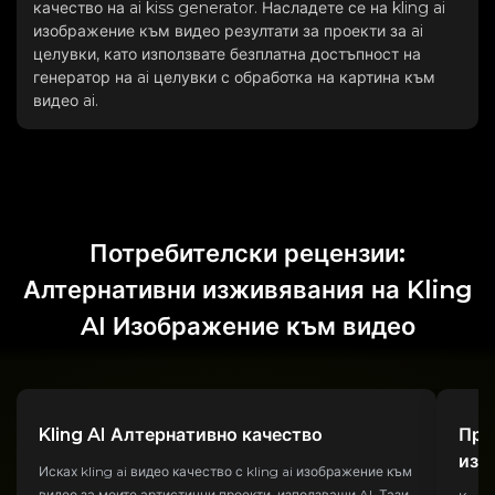
качество на ai kiss generator. Насладете се на kling ai
изображение към видео резултати за проекти за ai
целувки, като използвате безплатна достъпност на
генератор на ai целувки с обработка на картина към
видео ai.
Потребителски рецензии:
Алтернативни изживявания на Kling
AI Изображение към видео
Kling AI Алтернативно качество
Про
изо
Исках kling ai видео качество с kling ai изображение към
видео за моите артистични проекти, използващи AI. Тази