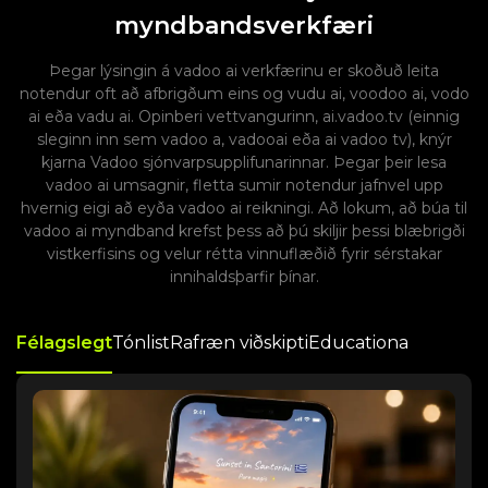
myndbandsverkfæri
Þegar lýsingin á vadoo ai verkfærinu er skoðuð leita
notendur oft að afbrigðum eins og vudu ai, voodoo ai, vodo
ai eða vadu ai. Opinberi vettvangurinn, ai.vadoo.tv (einnig
sleginn inn sem vadoo a, vadooai eða ai vadoo tv), knýr
kjarna Vadoo sjónvarpsupplifunarinnar. Þegar þeir lesa
vadoo ai umsagnir, fletta sumir notendur jafnvel upp
hvernig eigi að eyða vadoo ai reikningi. Að lokum, að búa til
vadoo ai myndband krefst þess að þú skiljir þessi blæbrigði
vistkerfisins og velur rétta vinnuflæðið fyrir sérstakar
innihaldsþarfir þínar.
Félagslegt
Tónlist
Rafræn viðskipti
Educationa