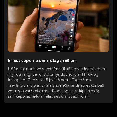
Efnissköpun á samfélagsmiðlum
Höfundar nota þessi verkfæri til að breyta kyrrstæðum
myndum í grípandi stuttmyndbönd fyrir TikTok og
Instagram Reels. Með því að bæta fíngerðum
hreyfingum við andlitsmyndir eða landslag eykur það
verulega varðveislu áhorfenda og samskipti á mjög
samkeppnishæfum félagslegum straumum.