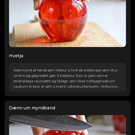
Hvetja
Nærmynd af hendi sem heldur á hníf að sneiða epli sem lítur
út eins og gegnsætt gler á tréplötu. Epli úr gleri sem er
einstaklega raunsætt og fallegt, sem líkist hálfgagnsærum
rauðum kristal, er sett á hreint viðarskurðarbretti. Hnífurinn
sneiðar mjúklega í gegnum ávextina og myndar þunnar,
gagnsæjar sneiðar. Hljóðið af hnífnum sem sker í gegnum
glerlíkan ávöxtinn magnast og skapar hressandi ASMR hljóð.
Dæmi um myndband
Þetta ASMR myndband gefur frá sér lúxustilfinningu og
glæsileika, hátt