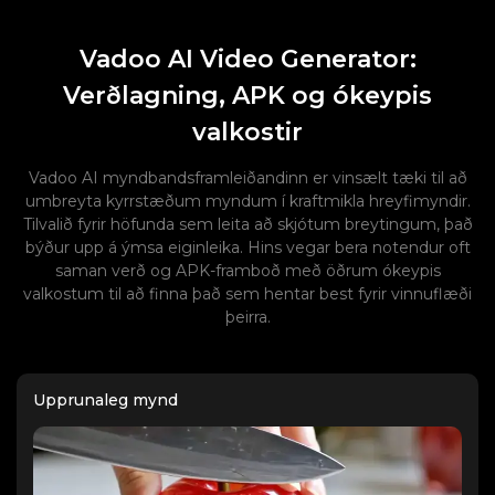
Vadoo AI Video Generator:
Verðlagning, APK og ókeypis
valkostir
Vadoo AI myndbandsframleiðandinn er vinsælt tæki til að
umbreyta kyrrstæðum myndum í kraftmikla hreyfimyndir.
Tilvalið fyrir höfunda sem leita að skjótum breytingum, það
býður upp á ýmsa eiginleika. Hins vegar bera notendur oft
saman verð og APK-framboð með öðrum ókeypis
valkostum til að finna það sem hentar best fyrir vinnuflæði
þeirra.
Upprunaleg mynd