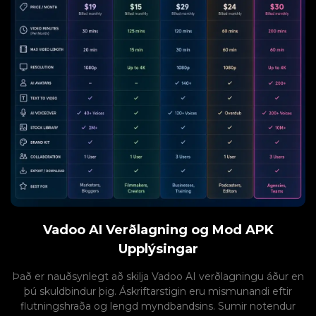
Vadoo AI Verðlagning og Mod APK
Upplýsingar
Það er nauðsynlegt að skilja Vadoo AI verðlagningu áður en
þú skuldbindur þig. Áskriftarstigin eru mismunandi eftir
flutningshraða og lengd myndbandsins. Sumir notendur