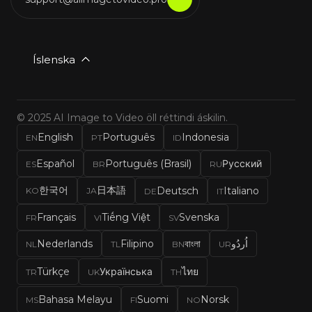
Íslenska
© 2025 AI Image to Video öll réttindi áskilin.
English
Português
Indonesia
EN
PT
ID
Español
Português (Brasil)
Русский
ES
BR
RU
한국어
日本語
Deutsch
Italiano
KO
JA
DE
IT
Français
Tiếng Việt
Svenska
FR
VI
SV
Nederlands
Filipino
বাংলা
اُردُو
NL
TL
BN
UR
Türkçe
Українська
ไทย
TR
UK
TH
Bahasa Melayu
Suomi
Norsk
MS
FI
NO