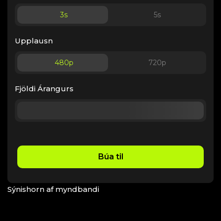
3
s
5
s
Upplausn
480p
720p
Fjöldi Árangurs
Búa til
Sýnishorn af myndbandi