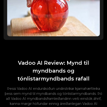
Vadoo AI Review: Mynd til
myndbands og
tónlistarmyndbands rafall
Þessi Vadoo AI endurskoðun undirstrikar kjarnahæfileika
þess sem mynd til myndbands og tónlistarmyndbands. Þó
að Vadoo AI myndbandsframleiðandinn veiti einstök áhrif,
kanna margir höfundar einnig áreiðanlegan Vadoo AI