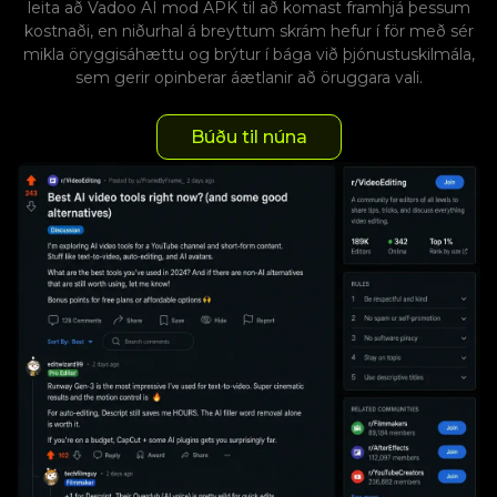
leita að Vadoo AI mod APK til að komast framhjá þessum
kostnaði, en niðurhal á breyttum skrám hefur í för með sér
mikla öryggisáhættu og brýtur í bága við þjónustuskilmála,
sem gerir opinberar áætlanir að öruggara vali.
Búðu til núna