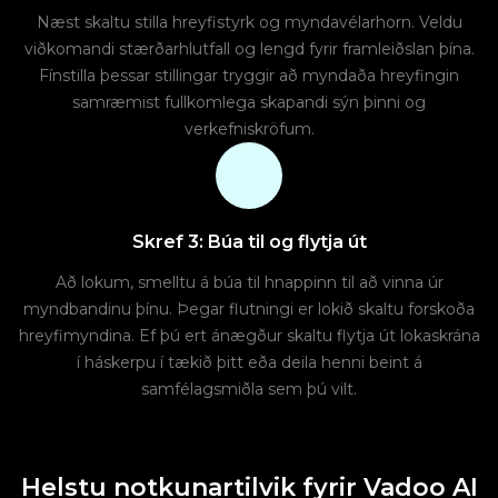
Næst skaltu stilla hreyfistyrk og myndavélarhorn. Veldu
viðkomandi stærðarhlutfall og lengd fyrir framleiðslan þína.
Fínstilla þessar stillingar tryggir að myndaða hreyfingin
samræmist fullkomlega skapandi sýn þinni og
verkefniskröfum.
Skref 3: Búa til og flytja út
Að lokum, smelltu á búa til hnappinn til að vinna úr
myndbandinu þínu. Þegar flutningi er lokið skaltu forskoða
hreyfimyndina. Ef þú ert ánægður skaltu flytja út lokaskrána
í háskerpu í tækið þitt eða deila henni beint á
samfélagsmiðla sem þú vilt.
Helstu notkunartilvik fyrir Vadoo AI