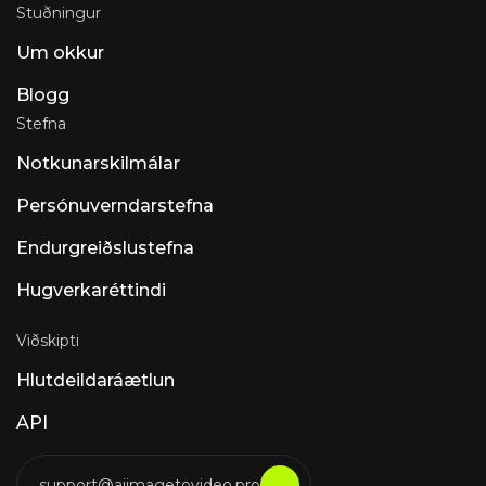
Stuðningur
Um okkur
Blogg
Stefna
Notkunarskilmálar
Persónuverndarstefna
Endurgreiðslustefna
Hugverkaréttindi
Viðskipti
Hlutdeildaráætlun
API
support@aiimagetovideo.pro