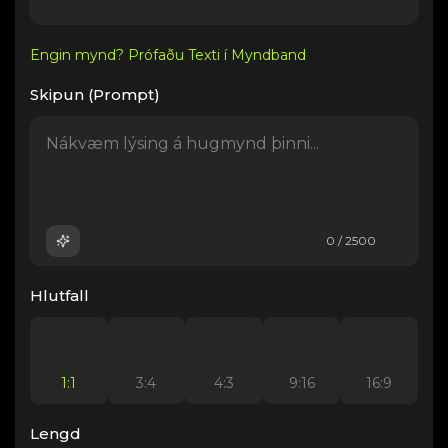
Engin mynd? Prófaðu Texti í Myndband
Skipun (Prompt)
0 / 2500
Hlutfall
1:1
3:4
4:3
9:16
16:9
Lengd