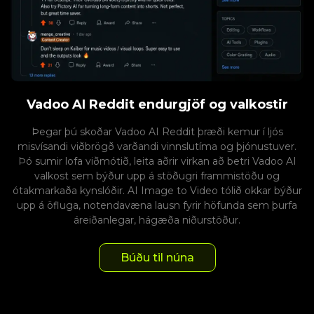
Vadoo AI Reddit endurgjöf og valkostir
Þegar þú skoðar Vadoo AI Reddit þræði kemur í ljós
misvísandi viðbrögð varðandi vinnslutíma og þjónustuver.
Þó sumir lofa viðmótið, leita aðrir virkan að betri Vadoo AI
valkost sem býður upp á stöðugri frammistöðu og
ótakmarkaða kynslóðir. AI Image to Video tólið okkar býður
upp á öfluga, notendavæna lausn fyrir höfunda sem þurfa
áreiðanlegar, hágæða niðurstöður.
Búðu til núna