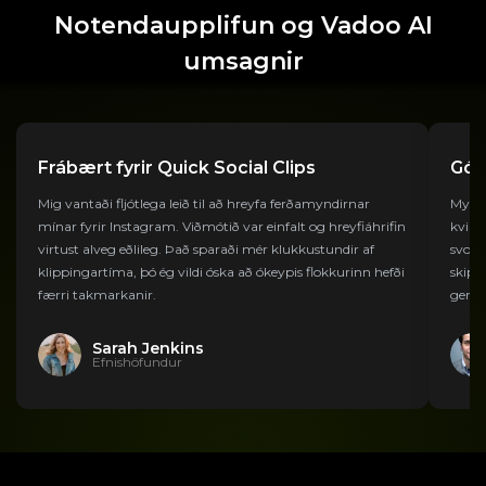
Notendaupplifun og Vadoo AI
umsagnir
Frábært fyrir Quick Social Clips
Góði
Mig vantaði fljótlega leið til að hreyfa ferðamyndirnar
Myndb
mínar fyrir Instagram. Viðmótið var einfalt og hreyfiáhrifin
kvikm
virtust alveg eðlileg. Það sparaði mér klukkustundir af
svolí
klippingartíma, þó ég vildi óska ​​að ókeypis flokkurinn hefði
skipt
færri takmarkanir.
gervi
Sarah Jenkins
Efnishöfundur