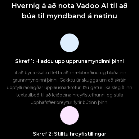
Hvernig á að nota Vadoo AI til að
búa til myndband á netinu
Skref 1: Hladdu upp upprunamyndinni þinni
Til að byrja skaltu fletta að mælaborðinu og hlaða inn
grunnmyndinni þinni. Gakktu úr skugga um að skráin
uppfylli ráðlagðar upplausnarkröfur. Þú getur líka slegið inn
textatilboð til að leiðbeina hreyfistefnunni og stilla
upphafsfæribreytur fyrir bútinn þinn.
Skref 2: Stilltu hreyfistillingar