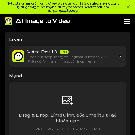
Nýtt ótakmarkað líkan: Ókeypis notendur fá 2 dagleg myndbönd
fyrir gervigreind mynd til myndbands. Áskrifendur fá
forgangsaðgang.
Líkan
Video Fast 1.0
Free
Endalaus sköpunargáfa, lágmarks kostnaður.
Frátekið fyrir snemma stuðningsmenn
Mynd
Drag & Drop, Límdu inn, eða Smelltu til að
hlaða upp
PNG, JPG, JPEG, WEBP, Max 20 MB