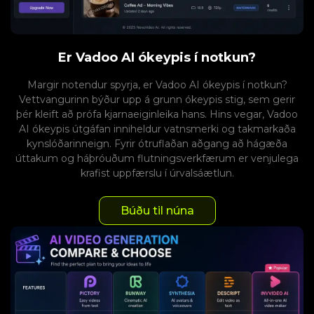
Er Vadoo AI ókeypis í notkun?
Margir notendur spyrja, er Vadoo AI ókeypis í notkun?
Vettvangurinn býður upp á grunn ókeypis stig, sem gerir
þér kleift að prófa kjarnaeiginleika hans. Hins vegar, Vadoo
AI ókeypis útgáfan inniheldur vatnsmerki og takmarkaða
kynslóðarinneign. Fyrir ótruflaðan aðgang að hágæða
úttakum og háþróuðum flutningsverkfærum er venjulega
krafist uppfærslu í úrvalsáætlun.
Búðu til núna