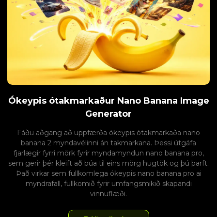
Ókeypis ótakmarkaður Nano Banana Image
Generator
Fáðu aðgang að uppfærða ókeypis ótakmarkaða nano
banana 2 myndavélinni án takmarkana. Þessi útgáfa
fjarlægir fyrri mörk fyrir myndamyndun nano banana pro,
sem gerir þér kleift að búa til eins mörg hugtök og þú þarft.
Það virkar sem fullkomlega ókeypis nano banana pro ai
myndrafall, fullkomið fyrir umfangsmikið skapandi
vinnuflæði.