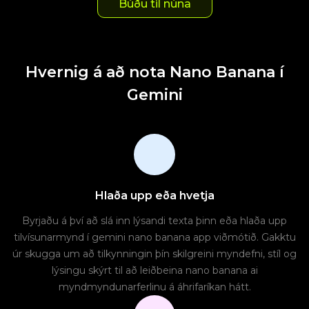
Búðu til núna
Hvernig á að nota Nano Banana í
Gemini
Hlaða upp eða hvetja
Byrjaðu á því að slá inn lýsandi texta þinn eða hlaða upp
tilvísunarmynd í gemini nano banana app viðmótið. Gakktu
úr skugga um að tilkynningin þín skilgreini myndefni, stíl og
lýsingu skýrt til að leiðbeina nano banana ai
myndmyndunarferlinu á áhrifaríkan hátt.