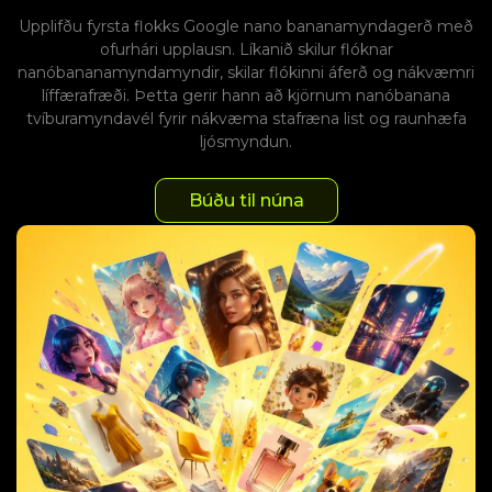
Upplifðu fyrsta flokks Google nano bananamyndagerð með
ofurhári upplausn. Líkanið skilur flóknar
nanóbananamyndamyndir, skilar flókinni áferð og nákvæmri
líffærafræði. Þetta gerir hann að kjörnum nanóbanana
tvíburamyndavél fyrir nákvæma stafræna list og raunhæfa
ljósmyndun.
Búðu til núna