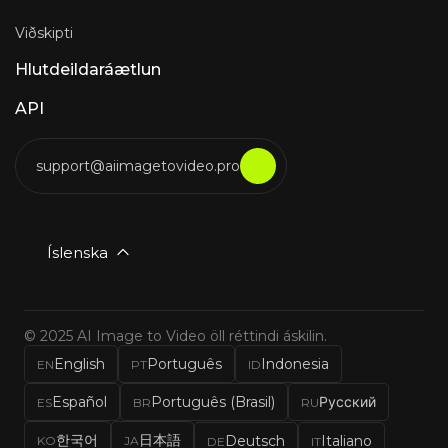
Viðskipti
Hlutdeildaráætlun
API
support@aiimagetovideo.pro
Íslenska
© 2025 AI Image to Video öll réttindi áskilin.
English
Português
Indonesia
EN
PT
ID
Español
Português (Brasil)
Русский
ES
BR
RU
한국어
日本語
Deutsch
Italiano
KO
JA
DE
IT