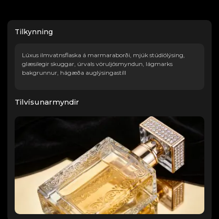
Tilkynning
Lúxus ilmvatnsflaska á marmaraborði, mjúk stúdíólýsing,
glæsilegir skuggar, úrvals vöruljósmyndun, lágmarks
bakgrunnur, hágæða auglýsingastíll
Tilvísunarmyndir