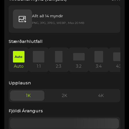
Allt að 14 myndir
PNG, JPG, JPEG, WEBP , Max 20 MB
Stærðarhlutfall
Auto
Auto
1:1
2:3
3:2
3:4
4:3
Upplausn
1K
2K
4K
Fjöldi Árangurs