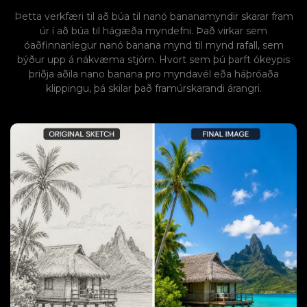
Þetta verkfæri til að búa til nanó bananamyndir skarar fram
úr í að búa til hágæða myndefni. Það virkar sem
óaðfinnanlegur nanó banana mynd til mynd rafall, sem
býður upp á nákvæma stjórn. Hvort sem þú þarft ókeypis
þriðja aðila nano banana pro myndavél eða háþróaða
klippingu, þá skilar það framúrskarandi árangri.