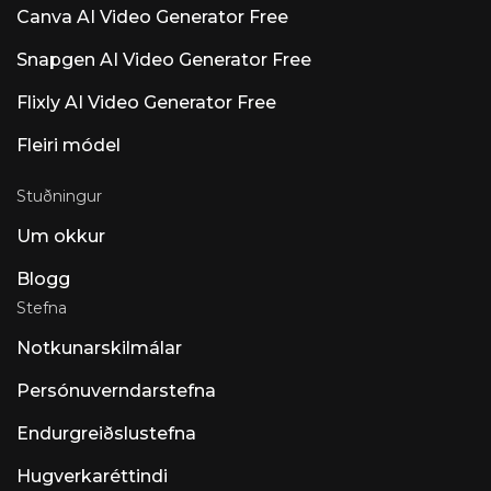
Canva AI Video Generator Free
skjáborðsforrit Opinn hugbúnaður Claude
Snapgen AI Video Generator Free
Flixly AI Video Generator Free
Fleiri módel
Stuðningur
Um okkur
Blogg
Stefna
Notkunarskilmálar
Persónuverndarstefna
Endurgreiðslustefna
Hugverkaréttindi