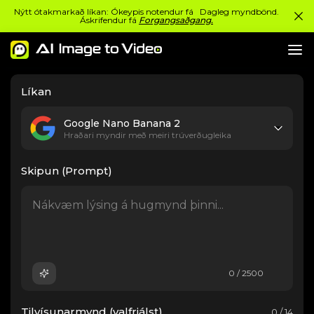
Nýtt ótakmarkað líkan: Ókeypis notendur fá Dagleg myndbönd.
Áskrifendur fá
Forgangsaðgang.
Líkan
Google Nano Banana 2
Hraðari myndir með meiri trúverðugleika
Skipun (Prompt)
0 / 2500
Tilvísunarmynd (valfrjálst)
0 / 14