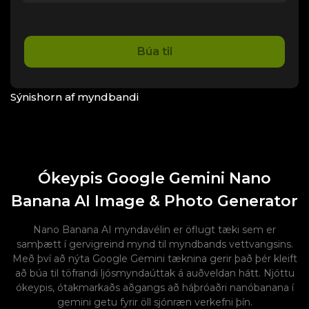
Búa til
Sýnishorn af myndbandi
Ókeypis Google Gemini Nano
Banana AI Image & Photo Generator
Nano Banana AI myndavélin er öflugt tæki sem er
samþætt í gervigreind mynd til myndbands vettvangsins.
Með því að nýta Google Gemini tæknina gerir það þér kleift
að búa til töfrandi ljósmyndaúttak á auðveldan hátt. Njóttu
ókeypis, ótakmarkaðs aðgangs að háþróaðri nanóbanana í
gemini getu fyrir öll sjónræn verkefni þín.