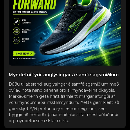
Myndefni fyrir auglýsingar á samfélagsmiðlum
Búðu til áberandi auglýsingar á samfélagsmiðlum með
því að nota nano banana pro ai myndavélina ókeypis.
Markaðsmenn geta hratt framleitt margar afbrigði af
vörumyndum eða lífsstílsmyndum. Þetta gerir kleift að
gera skjót A/B prófun á sjónrænum eignum, sem
tryggir að herferðir þínar innihaldi alltaf mest aðlaðandi
og myndefni sem skilar miklu.