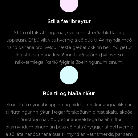
Stilla færibreytur
Stilltu úttaksstillingarnar, svo sem stærðarhlutfall og
upplausn. Ef þú vilt vita hvernig á að búa til 4k myndir með
nano banana pro, veldu hæsta gæðaflokkinn hér. Þú getur
líka stillt sköpunarkvarðann til að stjórna því hversu
nákvæmlega líkanið fylgir leiðbeiningunum þínum.
Búa til og hlaða niður
Smelltu á myndahnappinn og bíddu í nokkur augnablik þar
til flutningurinn lýkur. Þegar forskoðunin birtist skaltu skoða
niðurstöðurnar. Þú getur auðveldlega halað niður
lokamyndum þínum án þess að hafa áhyggjur af því hvernig
á að láta nanóbanana búa til mynd án vatnsmerkis, þar sem