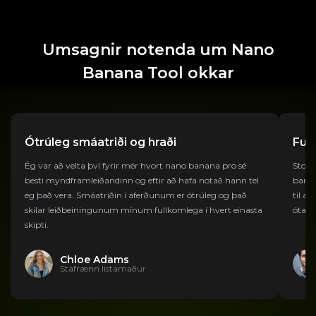
Umsagnir notenda um Nano
Banana Tool okkar
Ótrúleg smáatriði og hraði
Ful
Ég var að velta því fyrir mér hvort nano banana pro sé
Stofn
besti myndframleiðandinn og eftir að hafa notað hann tel
banan
ég það vera. Smáatriðin í áferðunum er ótrúleg og það
til a
skilar leiðbeiningunum mínum fullkomlega í hvert einasta
ótakm
skipti.
Chloe Adams
Stafrænn listamaður