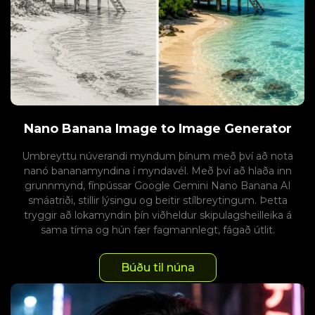
Nano Banana Image to Image Generator
Umbreyttu núverandi myndum þínum með því að nota
nanó bananamyndina í myndavél. Með því að hlaða inn
grunnmynd, fínpússar Google Gemini Nano Banana AI
smáatriði, stillir lýsingu og beitir stílbreytingum. Þetta
tryggir að lokamyndin þín viðheldur skipulagsheilleika á
sama tíma og hún fær fagmannlegt, fágað útlit.
Búðu til núna