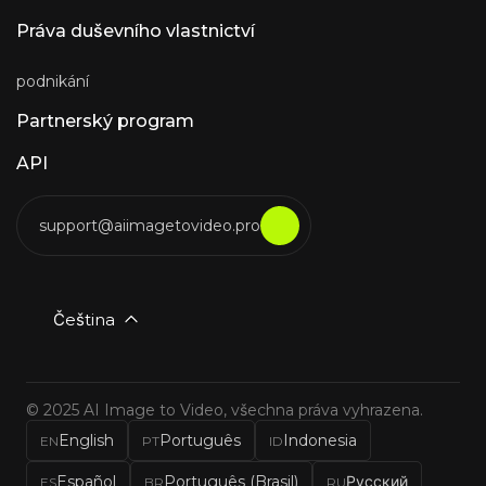
Práva duševního vlastnictví
podnikání
Partnerský program
API
support@aiimagetovideo.pro
Čeština
© 2025 AI Image to Video, všechna práva vyhrazena.
English
Português
Indonesia
EN
PT
ID
Español
Português (Brasil)
Русский
ES
BR
RU