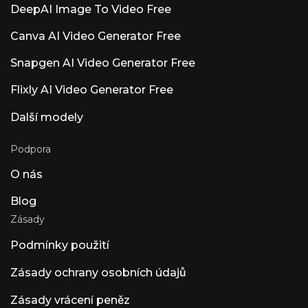
Luna AI Voice (Steer Health) – hlasová
DeepAI Image To Video Free
komunikace ve zdravotnictví. Umělá
inteligence automatizuje nejčastější dotazy
Canva AI Video Generator Free
pacientů, plánování a integraci EHR pro
zdravotnická zařízení splňující HIPAA. Luna AI
Snapgen AI Video Generator Free
Voice (Rasen AI) — Expressive Voice Model
Hlasový model Frontier, který mísí řeč, zvuk a
hudbu. Přístup k API na rasen.ai. Luna AI —
Flixly AI Video Generator Free
desktopová aplikace s otevřeným zdrojovým
kódem od Claude
Další modely
Podpora
O nás
Blog
Zásady
Podmínky použití
Zásady ochrany osobních údajů
Zásady vrácení peněz