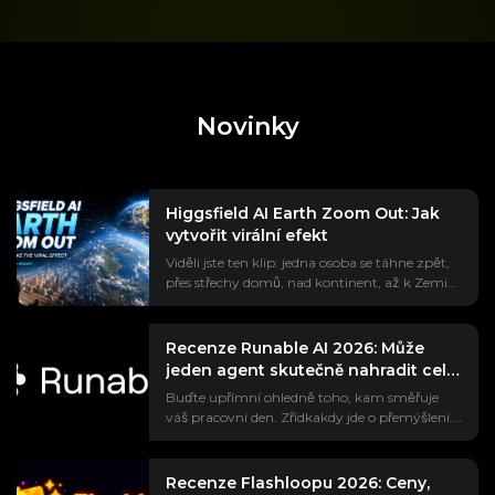
Novinky
Higgsfield AI Earth Zoom Out: Jak
vytvořit virální efekt
Viděli jste ten klip: jedna osoba se táhne zpět,
přes střechy domů, nad kontinent, až k Zemi
visící ve vesmíru. Trend #EarthZoomOut
nasbíral přes miliardu zhlédnutí a většina z
nich je vytvořena pomocí Higgsfieldovy umělé
Recenze Runable AI 2026: Může
inteligence. Ale pokud jste to skutečně zkusili,
jeden agent skutečně nahradit celý
pravděpodobně jste narazili na části, které
váš stack nástrojů?
Buďte upřímní ohledně toho, kam směřuje
každý tutoriál přeskakuje – placený přístup,
váš pracovní den. Zřídkakdy jde o přemýšlení.
který se objeví uprostřed editace, výzva, která
Jde o přepínání mezi ChatGPT, Canvou,
vám místo skutečného zoomu poskytne
Webflow a vaší schránkou, kdy se výstup
divný crossfade, nemožnost zaměřit se na
jednoho nástroje kopíruje do dalšího. Runable
konkrétní místo a žádná ponětí, odkud se bere
Recenze Flashloopu 2026: Ceny,