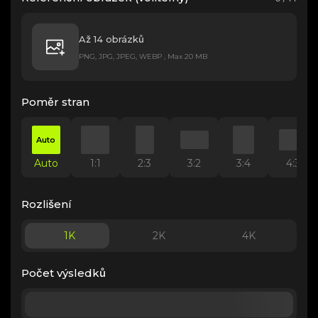
Až 14 obrázků
PNG, JPG, JPEG, WEBP , Max 20 MB
Poměr stran
Auto
Auto
1:1
2:3
3:2
3:4
4:3
Rozlišení
1K
2K
4K
Počet výsledků