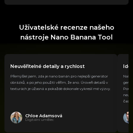
Uživatelské recenze našeho
nástroje Nano Banana Tool
Neuvěřitelné detaily a rychlost
Ide
Přemýšlel jsem, zda je nano banán pro nejlepší generátor
Naše 
obrázků, a po jeho použití věřím, že ano. Úroveň detailů v
gener
texturách je úžasná a pokaždé dokonale vykreslí mé výzvy.
Použí
neuvě
času.
Chloe Adamsová
Digitální umělec