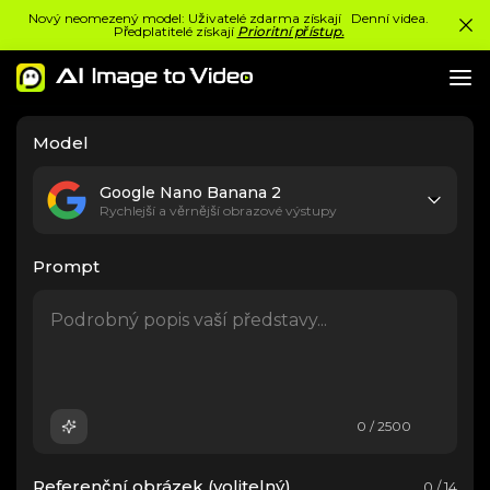
Nový neomezený model: Uživatelé zdarma získají Denní videa.
Předplatitelé získají
Prioritní přístup.
Model
Google Nano Banana 2
Rychlejší a věrnější obrazové výstupy
Prompt
0 / 2500
Referenční obrázek (volitelný)
0 / 14