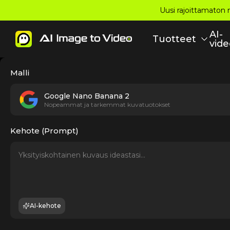
Uusi rajoittamaton m
AI-
Tuotteet
vide
Malli
Google Nano Banana 2
Nopeammat ja tarkemmat kuvatuotokset
Kehote (Prompt)
AI-kehote