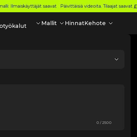
alli: Ilmaiskäyttäjät saavat Päivittäisiä videoita. Tilaajat saavat
E
Hinnat
Mallit
Kehote
otyökalut
0 / 2500