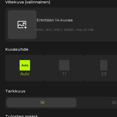
Viitekuva (valinnainen)
Enintään 14 kuvaa
PNG, JPG, JPEG, WEBP , Max 20 MB
Kuvasuhde
Auto
Auto
1:1
2:3
Tarkkuus
1K
2K
Tulosten määrä