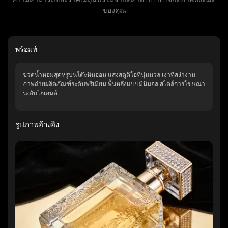
ของคุณ
พร้อมท์
ขวดน้ำหอมสุดหรูบนโต๊ะหินอ่อน แสงสตูดิโอที่นุ่มนวล เงาที่สง่างาม
ภาพถ่ายผลิตภัณฑ์ระดับพรีเมียม พื้นหลังแบบมินิมอล สไตล์การโฆษณา
ระดับไฮเอนด์
รูปภาพอ้างอิง