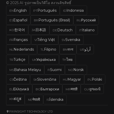
© 2025 AI รูปภาพเป็นวิดีโอ สงวนลิขสิทธิ์
English
Português
Indonesia
EN
PT
ID
Español
Português (Brasil)
Русский
ES
BR
RU
한국어
日本語
Deutsch
Italiano
KO
JA
DE
IT
Français
Tiếng Việt
Svenska
FR
VI
SV
Nederlands
Filipino
বাংলা
اُردُو
NL
TL
BN
UR
Türkçe
Українська
ไทย
TR
UK
TH
Bahasa Melayu
Suomi
Norsk
MS
FI
NO
Čeština
Slovenčina
Magyar
Polski
CS
SK
HU
PL
Ελληνικά
Български
मराठी
ગુજરાતી
EL
BG
MR
GU
ಕನ್ನಡ
KN
नेपाली
Íslenska
NE
IS
PIXINSIGHT TECHNOLOGY LTD