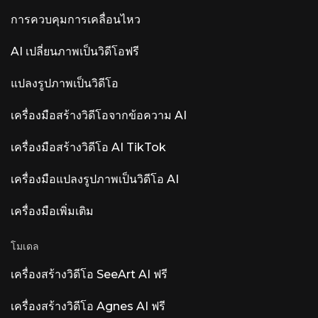
ประกอบด้วยสามเสาหลัก ได้แก่ การควบคุมด้วยเสียง
(“Hey LUNA” บน Mac ที่ใช้ชิป Apple Silicon), การ
การควบคุมการเคลื่อนไหว
ตรวจจับเครื่องดนตรีอัตโนมัติที่ตั้งชื่อและกำหนดรหัส
สีให้กับแทร็ก และ Smart Tempo การประมวลผล
AI เปลี่ยนภาพเป็นวิดีโอฟรี
ทั้งหมดดำเนินการในเครื่องคอมพิวเตอร์ภายใน
องค์กร — ไม่มีระบบคลาวด์ ไม่มีการเก็บรวบรวม
ข้อมูล การตอบรับจากชุมชน — คุณสมบัติเด่นเทียบ
แปลงรูปภาพเป็นวิดีโอ
กับ... ผลตอบรับจาก Fundamentals ค่อนข้างหลาก
หลาย ความคิดเห็นส่วนใหญ่คือ “เพิ่ม ARA และ
เครื่องมือสร้างวิดีโอจากข้อความ AI
Atmos ก่อนที่จะเพิ่ม AI” ผู้ใช้ให้ความสำคัญกับการ
รองรับ ARA2, การแก้ไข MIDI และ Dolby Atmos
มากกว่าการเพิ่ม AI เข้ามา ผลิตภัณฑ์ AI ที่โดดเด่
เครื่องมือสร้างวิดีโอ AI TikTok
นอื่นๆ ที่มีชื่อว่า Luna ได้แก่ Luna AI Voice (Steer
Health) — AI ด้านการสื่อสารด้วยเสียงสำหรับการ
เครื่องมือแปลงรูปภาพเป็นวิดีโอ AI
ดูแลสุขภาพ ที่ช่วยทำให้คำถามที่พบบ่อยของผู้ป่วย
การนัดหมาย และการบูรณาการกับระบบบันทึกข้อมูล
สุขภาพอิเล็กทรอนิกส์ (EHR) เป็นไปโดยอัตโนมัติ
เครื่องมือเพิ่มเติม
สำหรับสถานพยาบาลที่สอดคล้องกับ HIPAA Luna
AI Voice (Rasen AI) — โมเดลเสียงแสดงอารมณ์
โมเดล
โมเดลเสียงล้ำสมัยที่ผสมผสานเสียงพูด เสียงต่างๆ
และดนตรีเข้าด้วยกัน สามารถเข้าถึง API ได้ที่
rasen.ai Luna AI — แอปพลิเคชันเดสก์ท็อปโอเพน
เครื่องสร้างวิดีโอ SeeArt AI ฟรี
ซอร์ส Claude โอเพนซอร์ส
เครื่องสร้างวิดีโอ Agnes AI ฟรี