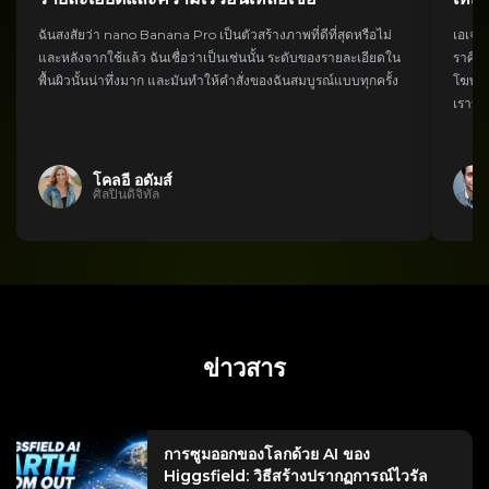
ฉันสงสัยว่า nano Banana Pro เป็นตัวสร้างภาพที่ดีที่สุดหรือไม่
เอเจนซ
และหลังจากใช้แล้ว ฉันเชื่อว่าเป็นเช่นนั้น ระดับของรายละเอียดใน
ราศีเม
พื้นผิวนั้นน่าทึ่งมาก และมันทำให้คำสั่งของฉันสมบูรณ์แบบทุกครั้ง
โฆษณาร
เราปร
โคลอี อดัมส์
ศิลปินดิจิทัล
ข่าวสาร
การซูมออกของโลกด้วย AI ของ
Higgsfield: วิธีสร้างปรากฏการณ์ไวรัล