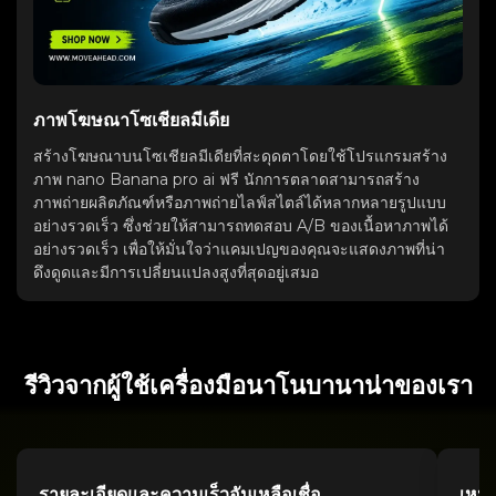
ภาพโฆษณาโซเชียลมีเดีย
สร้างโฆษณาบนโซเชียลมีเดียที่สะดุดตาโดยใช้โปรแกรมสร้าง
ภาพ nano Banana pro ai ฟรี นักการตลาดสามารถสร้าง
ภาพถ่ายผลิตภัณฑ์หรือภาพถ่ายไลฟ์สไตล์ได้หลากหลายรูปแบบ
อย่างรวดเร็ว ซึ่งช่วยให้สามารถทดสอบ A/B ของเนื้อหาภาพได้
อย่างรวดเร็ว เพื่อให้มั่นใจว่าแคมเปญของคุณจะแสดงภาพที่น่า
ดึงดูดและมีการเปลี่ยนแปลงสูงที่สุดอยู่เสมอ
รีวิวจากผู้ใช้เครื่องมือนาโนบานาน่าของเรา
รายละเอียดและความเร็วอันเหลือเชื่อ
เหม