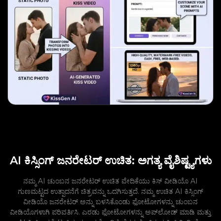
AI ಕಿಸ್ಸಿಂಗ್ ಜನರೇಟರ್ ಉಚಿತ: ಅಗತ್ಯ ವೈಶಿಷ್ಟ್ಯಗಳು
ನಮ್ಮ AI ಚುಂಬನ ಜನರೇಟರ್ ಉಚಿತ ವೇದಿಕೆಯು ಕಿಸ್ ವೀಡಿಯೊ AI
ಗುಣಮಟ್ಟದ ಉತ್ಪಾದನೆಗೆ ಚಿತ್ರವನ್ನು ಒದಗಿಸುತ್ತದೆ. ನಮ್ಮ ಉಚಿತ AI ಕಿಸ್ಸಿಂಗ್
ವೀಡಿಯೊ ಜನರೇಟರ್ ಅನ್ನು ಬಳಸಿಕೊಂಡು ಫೋಟೋಗಳನ್ನು ಚುಂಬನ
ವೀಡಿಯೊಗಳಾಗಿ ಪರಿವರ್ತಿಸಿ. ಎರಡು ಫೋಟೋಗಳನ್ನು ಅಪ್‌ಲೋಡ್ ಮಾಡಿ ಮತ್ತು