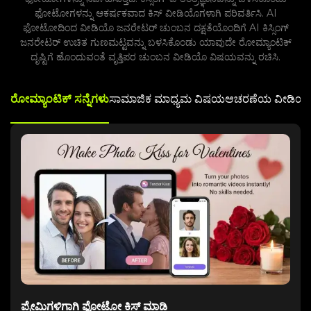
ಫೋಟೋಗಳನ್ನು ಆಕರ್ಷಕವಾದ ಕಿಸ್ ವೀಡಿಯೊಗಳಾಗಿ ಪರಿವರ್ತಿಸಿ. AI
ಫೋಟೋದಿಂದ ವೀಡಿಯೊ ಜನರೇಟರ್ ಚುಂಬನ ದಕ್ಷತೆಯೊಂದಿಗೆ AI ಕಿಸ್ಸಿಂಗ್
ಜನರೇಟರ್ ಉಚಿತ ಗುಣಮಟ್ಟವನ್ನು ಬಳಸಿಕೊಂಡು ಯಾವುದೇ ರೋಮ್ಯಾಂಟಿಕ್
ದೃಷ್ಟಿಗೆ ಹೊಂದುವಂತೆ ವೃತ್ತಿಪರ ಚುಂಬನ ವೀಡಿಯೊ ವಿಷಯವನ್ನು ರಚಿಸಿ.
ರೋಮ್ಯಾಂಟಿಕ್ ಸನ್ನೆಗಳು
ಸಾಮಾಜಿಕ ಮಾಧ್ಯಮ ವಿಷಯ
ಆಚರಣೆಯ ವೀಡಿಯ
ಪ್ರೇಮಿಗಳಿಗಾಗಿ ಫೋಟೋ ಕಿಸ್ ಮಾಡಿ