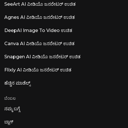
SeeArt AI ವೀಡಿಯೊ ಜನರೇಟರ್ ಉಚಿತ
Agnes AI ವೀಡಿಯೊ ಜನರೇಟರ್ ಉಚಿತ
DeepAI Image To Video ಉಚಿತ
Canva AI ವೀಡಿಯೊ ಜನರೇಟರ್ ಉಚಿತ
Snapgen AI ವೀಡಿಯೊ ಜನರೇಟರ್ ಉಚಿತ
Flixly AI ವೀಡಿಯೊ ಜನರೇಟರ್ ಉಚಿತ
ಹೆಚ್ಚಿನ ಮಾಡೆಲ್ಸ್
ಬೆಂಬಲ
ನಮ್ಮ ಬಗ್ಗೆ
ಬ್ಲಾಗ್