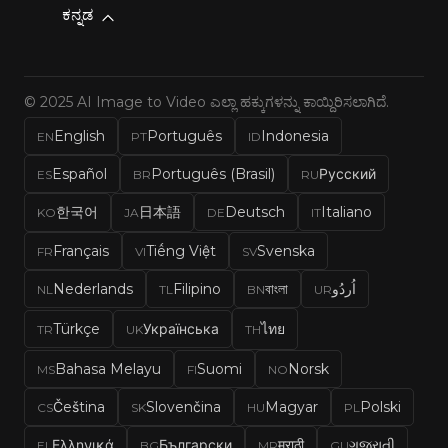
ಕನ್ನಡ
© 2025 AI Image to Video ಎಲ್ಲಾ ಹಕ್ಕುಗಳನ್ನು ಕಾಯ್ದಿರಿಸಲಾಗಿದೆ.
English
Português
Indonesia
EN
PT
ID
Español
Português (Brasil)
Русский
ES
BR
RU
한국어
日本語
Deutsch
Italiano
KO
JA
DE
IT
Français
Tiếng Việt
Svenska
FR
VI
SV
Nederlands
Filipino
বাংলা
اُردُو
NL
TL
BN
UR
Türkçe
Українська
ไทย
TR
UK
TH
Bahasa Melayu
Suomi
Norsk
MS
FI
NO
Čeština
Slovenčina
Magyar
Polski
CS
SK
HU
PL
Ελληνικά
Български
मराठी
ગુજરાતી
EL
BG
MR
GU