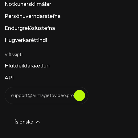
Notkunarskilmálar
Persónuverndarstefna
Endurgreiðslustefna
Hugverkaréttindi
Viðskipti
Hlutdeildaráætlun
API
support@aiimagetovideo.pro
Íslenska