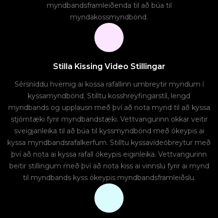
myndbandsframleiðenda til að búa til
myndakossmyndbönd.
Stilla Kissing Video Stillingar
Sérsníddu hvernig ai kossa rafallinn umbreytir myndum í
kyssamyndbönd. Stilltu kosshreyfingarstíl, lengd
myndbands og upplausn með því að nota mynd til að kyssa
stjórntæki fyrir myndbandstæki. Vettvangurinn okkar veitir
sveigjanleika til að búa til kyssmyndbönd með ókeypis ai
kyssa myndbandsrafalkerfum. Stilltu kyssavídeóbreytur með
því að nota ai kyssa rafall ókeypis eiginleika. Vettvangurinn
beitir stillingum með því að nota kiss ai vinnslu fyrir ai mynd
til myndbands kyss ókeypis myndbandsframleiðslu.