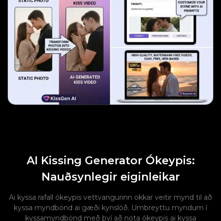
AI Kissing Generator Ókeypis:
Nauðsynlegir eiginleikar
Ai kyssa rafall ókeypis vettvangurinn okkar veitir mynd til að
kyssa myndbönd ai gæði kynslóð. Umbreyttu myndum í
kyssamyndbönd með því að nota ókeypis ai kyssa