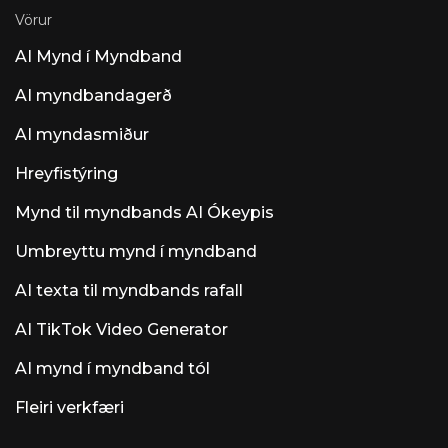
Vörur
AI Mynd í Myndband
AI myndbandagerð
AI myndasmiður
Hreyfistýring
Mynd til myndbands AI Ókeypis
Umbreyttu mynd í myndband
AI texta til myndbands rafall
AI TikTok Video Generator
AI mynd í myndband tól
Fleiri verkfæri