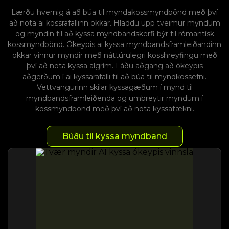
Lærðu hvernig á að búa til myndakossmyndbönd með því
að nota ai kossrafallinn okkar. Hladdu upp tveimur myndum
og myndin til að kyssa myndbandskerfi býr til rómantísk
kossmyndbönd. Ókeypis ai kyssa myndbandsframleiðandinn
okkar vinnur myndir með náttúrulegri kosshreyfingu með
því að nota kyssa algrím. Fáðu aðgang að ókeypis
aðgerðum í ai kyssarafalli til að búa til myndkossefni.
Vettvangurinn skilar kyssagæðum í mynd til
myndbandsframleiðenda og umbreytir myndum í
kossmyndbönd með því að nota kyssatækni.
Búðu til kyssa myndband