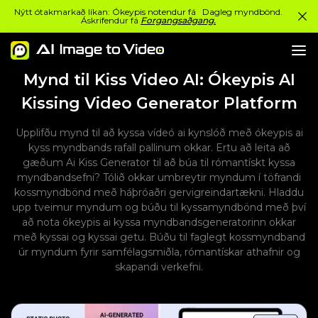
Nýtt ótakmarkað líkan: Ókeypis notendur fá Dagleg myndbönd.
Áskrifendur fá
Forgangsaðgang.
Mynd til Kiss Video AI: Ókeypis AI
Kissing Video Generator Platform
Upplifðu mynd til að kyssa vídeó ai kynslóð með ókeypis ai
kyss myndbands rafall pallinum okkar. Ertu að leita að
gæðum Ai Kiss Generator til að búa til rómantískt kyssa
myndbandsefni? Tólið okkar umbreytir myndum í töfrandi
kossmyndbönd með háþróaðri gervigreindartækni. Hladdu
upp tveimur myndum og búðu til kyssamyndbönd með því
að nota ókeypis ai kyssa myndbandsgeneratorinn okkar
með kyssai og kyssai getu. Búðu til faglegt kossmyndband
úr myndum fyrir samfélagsmiðla, rómantískar athafnir og
skapandi verkefni.