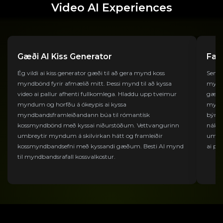
Video AI Experiences
Gæði AI Kiss Generator
Fag
Ég vildi ai kiss generator gæði til að gera mynd koss
Sem e
myndbönd fyrir afmælið mitt. Þessi mynd til að kyssa
myndu
video ai pallur afhenti fullkomlega. Hladdu upp tveimur
gæðan
myndum og horfðu á ókeypis ai kyssa
myndu
myndbandsframleiðandann búa til rómantísk
býr t
kossmyndbönd með kyssai niðurstöðum. Vettvangurinn
nákvæ
umbreytir myndum á skilvirkan hátt og framleiðir
umbre
kossmyndbandsefni með kyssandi gæðum. Besti AI mynd
ai pho
til myndbandsrafall kossvalkostur.