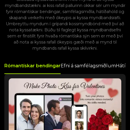
myndbandstækni. ai kiss rafall pallurinn okkar sér um myndir
fyrir rómantískar bendingar, samfélagsmiðla, hátíðahöld og
skapandi verkefni með ókeypis ai kyssa myndbandsrafli.
Umbreyttu myndum í grípandi kossmyndbönd með því að
nota kyssatækni. Búðu til faglegt kyssa myndbandsefni
sem er fínstillt fyrir hvaða rómantíska sýn sem er með því
að nota ai kyssa rafall ókeypis gæði með ai mynd til
myndbands rafall kyssa skilvirkni.
Rómantískar bendingar
Efni á samfélagsmiðlum
Hátí