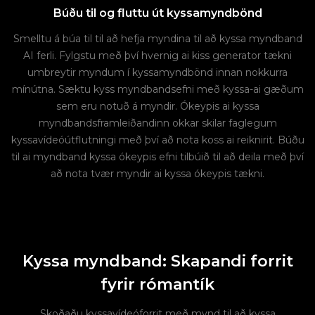
Búðu til og fluttu út kyssamyndbönd
Smelltu á búa til til að hefja myndina til að kyssa myndband
AI ferli. Fylgstu með því hvernig ai kiss generator tækni
umbreytir myndum í kyssamyndbönd innan nokkurra
mínútna. Sæktu kyss myndbandsefni með kyssa-ai gæðum
sem eru notuð á myndir. Ókeypis ai kyssa
myndbandsframleiðandinn okkar skilar faglegum
kyssavídeóútflutningi með því að nota koss ai reiknirit. Búðu
til ai myndband kyssa ókeypis efni tilbúið til að deila með því
að nota tvær myndir ai kyssa ókeypis tækni.
Kyssa myndband: Skapandi forrit
fyrir rómantík
Skoðaðu kyssavídeóforrit með mynd til að kyssa