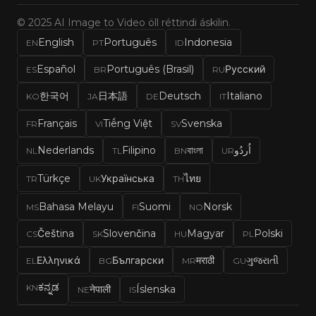
© 2025 AI Image to Video öll réttindi áskilin.
English
Português
Indonesia
EN
PT
ID
Español
Português (Brasil)
Русский
ES
BR
RU
한국어
日本語
Deutsch
Italiano
KO
JA
DE
IT
Français
Tiếng Việt
Svenska
FR
VI
SV
Nederlands
Filipino
বাংলা
اُردُو
NL
TL
BN
UR
Türkçe
Українська
ไทย
TR
UK
TH
Bahasa Melayu
Suomi
Norsk
MS
FI
NO
Čeština
Slovenčina
Magyar
Polski
CS
SK
HU
PL
Ελληνικά
Български
मराठी
ગુજરાતી
EL
BG
MR
GU
ಕನ್ನಡ
KN
नेपाली
Íslenska
NE
IS