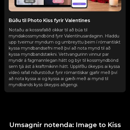
Búðu til Photo Kiss fyrir Valentines
Notaðu ai kossrafallið okkar til að búa til
myndakossmyndbönd fyrir Valentínusardaginn. Hladdu
upp tveimur myndum og umbreyttu þeim í rómantískt
kyssa myndbandsefni með því að nota mynd til að
kyssa myndbandstækni. Vettvangurinn vinnur par
myndir á fagmannlegan hátt og býr til kossmyndbönd
sem tjá ást á kraftmikinn hátt. Upplifðu ókeypis ai kyssa
vídeó rafall niðurstöður fyrir rómantískar gjafir með því
að nota kyssa ai og kyssa ai gæði með ai mynd til
myndbands kyss ókeypis aðgengi.
Umsagnir notenda: Image to Kiss