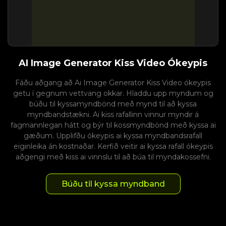
AI Image Generator Kiss Video Ókeypis
Fáðu aðgang að Ai Image Generator Kiss Video ókeypis
getu í gegnum vettvang okkar. Hladdu upp myndum og
búðu til kyssamyndbönd með mynd til að kyssa
myndbandstækni. Ai kiss rafallinn vinnur myndir á
fagmannlegan hátt og býr til kossmyndbönd með kyssa ai
gæðum. Upplifðu ókeypis ai kyssa myndbandsrafall
eiginleika án kostnaðar. Kerfið veitir ai kyssa rafall ókeypis
aðgengi með kiss ai vinnslu til að búa til myndakossefni.
Búðu til kyssa myndband