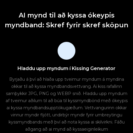
AI mynd til að kyssa ókeypis
myndband: Skref fyrir skref sköpun
Hladdu upp myndum í Kissing Generator
Byrjaðu á því að hlaða upp tveimur myndum á myndina
okkar til að kyssa myndbandsvettvang. Ai kiss rafallinn
samþykkir JPG, PNG og WEBP snið. Hladdu upp myndum
af tveimur aðilum til að búa til kyssmyndbönd með ókeypis
ai kyssa myndbandsupptökugæðum. Vettvangurinn okkar
vinnur myndir fljótt, undirbýr myndir fyrir umbreytingu
kyssmyndbands með því að nota kyssa ai skilvirkni. Fáðu
aðgang að ai mynd að kyssaeiginleikum