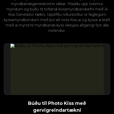
myndbandsgeneratorinn okkar. Hladdu upp tveimur
myndum og búðu til töfrandi kossmyndbandsefni með Ai
Kiss Generator tækni. Upplifðu niðurstöður úr faglegum
kyssamyndböndum með því að nota Kiss ai og kyssa ai kraft
með ai mynd til myndbands kyss ókeypis aðgengi fyrir alla
notendur.
Búðu til Photo Kiss með
gervigreindartækni