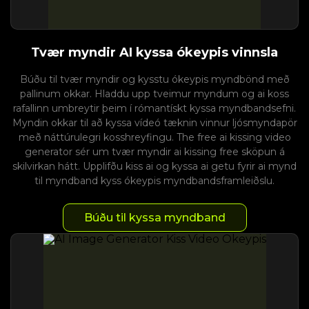
Tvær myndir AI kyssa ókeypis vinnsla
Búðu til tvær myndir og kysstu ókeypis myndbönd með
pallinum okkar. Hladdu upp tveimur myndum og ai koss
rafallinn umbreytir þeim í rómantískt kyssa myndbandsefni.
Myndin okkar til að kyssa vídeó tæknin vinnur ljósmyndapör
með náttúrulegri kosshreyfingu. The free ai kissing video
generator sér um tvær myndir ai kissing free sköpun á
skilvirkan hátt. Upplifðu kiss ai og kyssa ai getu fyrir ai mynd
til myndband kyss ókeypis myndbandsframleiðslu.
Búðu til kyssa myndband