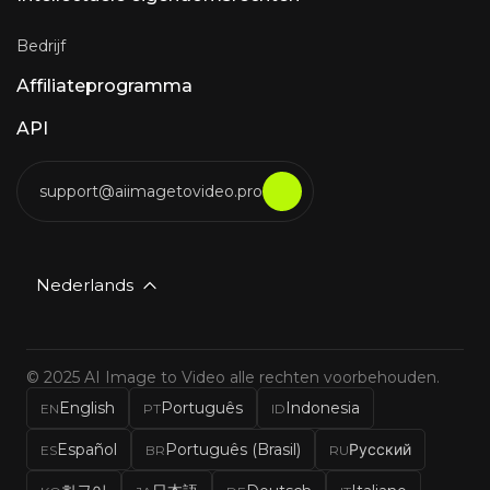
Bedrijf
Affiliateprogramma
API
support@aiimagetovideo.pro
Nederlands
© 2025 AI Image to Video alle rechten voorbehouden.
English
Português
Indonesia
EN
PT
ID
Español
Português (Brasil)
Русский
ES
BR
RU