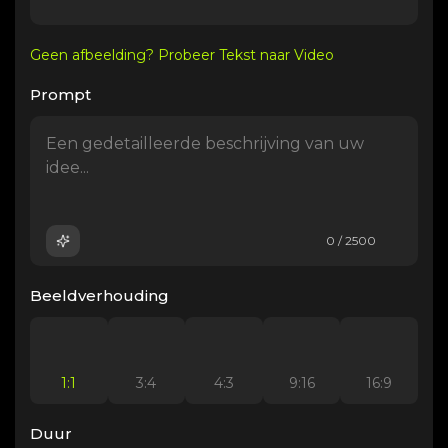
Geen afbeelding? Probeer Tekst naar Video
Prompt
0 / 2500
Beeldverhouding
1:1
3:4
4:3
9:16
16:9
Duur