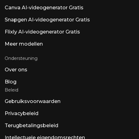
zorginstellingen. Luna AI Voice (Rasen AI) —
Canva AI-videogenerator Gratis
Expressief spraakmodel. Een toonaangevend
spraakmodel dat spraak, geluid en muziek
Snapgen AI-videogenerator Gratis
combineert. API-toegang via rasen.ai. Luna AI
— Open-source desktop-app Open-source
Flixly AI-videogenerator Gratis
Claude
Meer modellen
Ondersteuning
Over ons
Blog
Beleid
Gebruiksvoorwaarden
Privacybeleid
Terugbetalingsbeleid
Intellectuele eigendomsrechten