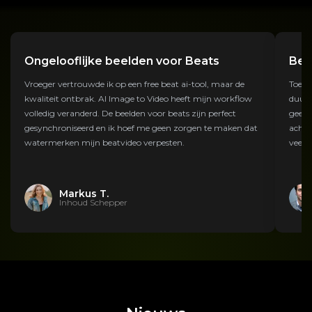
Ongelooflijke beelden voor Beats
Bet
Vroeger vertrouwde ik op een free beat ai-tool, maar de
Toen 
kwaliteit ontbrak. AI Image to Video heeft mijn workflow
duur 
volledig veranderd. De beelden voor beats zijn perfect
geeft
gesynchroniseerd en ik hoef me geen zorgen te maken dat
achte
watermerken mijn beatvideo verpesten.
veel g
Markus T.
Inhoud Schepper