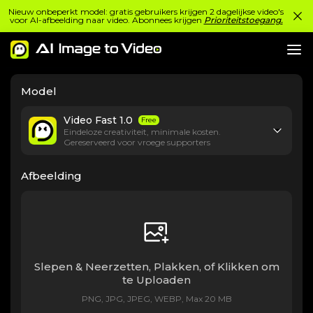
Nieuw onbeperkt model: gratis gebruikers krijgen 2 dagelijkse video's
voor AI-afbeelding naar video. Abonnees krijgen
Prioriteitstoegang.
Model
Video Fast 1.0
Free
Eindeloze creativiteit, minimale kosten.
Gereserveerd voor vroege supporters
Afbeelding
Slepen & Neerzetten, Plakken, of Klikken om
te Uploaden
PNG, JPG, JPEG, WEBP, Max 20 MB