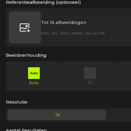
Referentieafbeelding (optioneel)
Tot 16 afbeeldingen
PNG, JPG, JPEG, WEBP , Max 20 MB
Beeldverhouding
Auto
Auto
1:1
Resolutie
1K
Aantal Resultaten