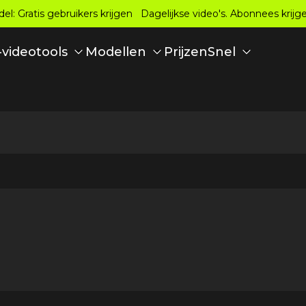
: Gratis gebruikers krijgen Dagelijkse video's. Abonnees krij
Prijzen
-videotools
Modellen
Snel