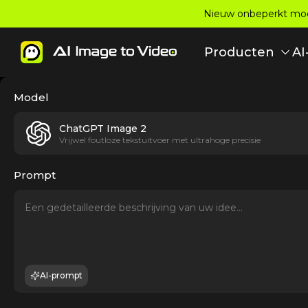
Nieuw onbeperkt model
Producten
AI
Model
ChatGPT Image 2
Vrijwel foutloze tekstuitvoer met ultrahoge precisie
Prompt
AI-prompt