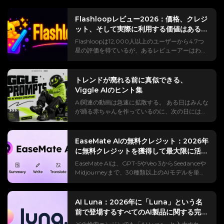
示される有料コンテンツ、実際のズームではなく
Canva、Webflow、そして受信トレイの間を行
奇妙なクロスフェードを引き起こすプロンプト、
き来し、あるツールの出力を別のツールにコピー
特定の場所に照準を合わせる方法がない、そして
Flashloopレビュー2026：価格、クレジ
していく作業のようなものです。 Runable AI
「シューッ」という音がどこから来るのか全く分
ット、そして実際に利用する価値はあるの
は、リレーレース全体を単一のチャットに統合で
からない、といった具合です。 この1ページで
か？
Flashloopは12,000人以上のユーザーから4.7つ
きると主張しており、GAIAエージェントベンチ
は、「これは何？」という疑問から、完成度の高
星の評価を得ているが、あるレビューアーはわず
マークで92.1%のスコアを獲得したことでその主
い洗練された動画クリップの作成までを網羅して
か4日間でクレジットの75%を使い果たしたと主
張を裏付けている。 問題は検索結果にある。 ほ
います。無料版と有料版の正直な比較、正確なコ
張している。 では、どちらの説が正しいのでしょ
とんどの「レビュー」は、デモを絶賛するスポン
ピー＆ペースト手順、特定の都市にズームする方
うか？ そのギャップこそが、このアプリを使いこ
サー付きの意見であり、クレジットを数値化せ
トレンドが廃れる前に真似できる、
法、動画クリップを逆再生するテクニック、サウ
なすのが非常に難しい理由なのです。
ず、制限事項を無視している。 つまり、Runable
Viggle AIのヒント集
ンドデザイン、そしてHiggsfieldの制限が問題に
「flashloop」で検索すると、紹介コードを宣伝す
が本当にあなたのために何でもやってくれるエー
なった場合の無料代替手段など、あらゆる情報が
AI関連の動画は急速に拡散する。 ある日はみんな
るアフィリエイトリンク、怒りに満ちたYouTube
ジェントなのか、それとも単に声の大きいチャッ
網羅されています。 ヒッグスフィールドAIの地球
が踊る赤ちゃんを作っているのに、次の日にはフ
の暴露動画がいくつか、そして誰かがすでに削除
トボットなのか、あなたは推測するしかないので
ズームアウト効果とは何ですか？ ツールを開く前
ィードがアニメの編集動画、サッカーのクリッ
したRedditのレビュースレッドが見つかるでしょ
す。 このレビューでは、Runable AIとは実際ど
に、その効果がどのような効果をもたらすのか、
プ、スーパーヒーローのミーム、リップシンク動
う。 誰もあなたが本当に知りたい部分、つまり費
のようなものなのか、どのように動作するのか、
そして費用はいくらかかるのかを正確に把握して
画でいっぱいになる。 Viggle AIを使えばこうし
用、クレジットの消費速度、そしてその成果が支
EaseMate AIの無料クレジット：2026年
どのようなものを構築できるのか、実際の価格設
おくことが重要です。なぜなら、「無料です
た動画の作成は簡単になりますが、本当の近道は
払う価値があるかどうかといった情報を公開しな
に無料クレジットを獲得して最大限に活用
定とクレジット計算、他社製品との比較、そして
か？」という質問は、あらゆるコメント欄で最も
ツールそのものではありません。 それはプロンプ
い。 このレビューでは、そうした問題点を解消し
Redditで話題になっている組織的な情報操作に関
する方法
よく聞かれる問題点だからです。 この効果は何を
EaseMate AIは、GPT-5やVeo 3からSeedanceや
トです。 このプラットフォームは、制御可能なAI
ます。実際の料金体系、競合他社が曖昧にしてい
する疑問も含めた正直なメリットとデメリットに
するのか（人→都市→大陸→地球→宇宙）地球ズ
Midjourneyまで、30種類以上のAIモデルを単一
動画生成のために構築されており、ユーザーは写
るクレジット計算方法、繰り返し出てくる不満
ついて解説し、クレジットを使う前に判断できる
ームアウトは、大きく異なるスケールにわたって
のプラットフォームに統合しています。 Veo 3の
真からダンス、リップシンク、ミーム風、パフォ
点、そして契約前に検討する価値のある代替案な
ようにしています。 Runable AIとは何ですか？
カメラを連続的に引き戻す単一のものです。 映像
動画1本を視聴するのに140クレジットも消費する
ーマンス動画などを作成できます。 しかし、指示
どについて解説します。 Flashloopとは何か、そ
（そして、そうでないもの）Runable AIは汎用AI
は被写体に密着した状態から始まり、徐々に後退
のに、新規登録者にはたった30クレジットしか付
が​​曖昧すぎると、結果がぼやけて見えたり、硬く
AI Luna：2026年に「Luna」という名
してどのように動作するのか？ Flashloopは、
エージェントです。つまり、単に話すだけでな
していく。通りを通り過ぎ、都市の上空を通り、
与されないと知るまでは、素晴らしい話に聞こえ
見えたり、あるいは完全に流行から外れてしまう
前で登場するすべてのAI製品に関する完全
Veo 3、Kling、Sora 2などの高性能モデルを使用
く、1つの指示に基づいて完全なデジタルタスクを
大陸の上空を越え、最後には黒い宇宙を背景にし
る。 ほぼすべてのAIプラットフォームは「無料」
可能性があります。 このガイドでは、Viggle AI
して、テキストプロンプトや静止画像を短い動画
ガイド
計画して実行するソフトウェアです。 それは、ス