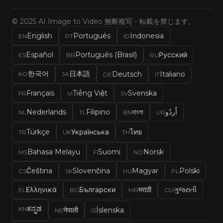
© 2025 AI Image to Video 無断複写・転載を禁じます。
English
Português
Indonesia
EN
PT
ID
Español
Português (Brasil)
Русский
ES
BR
RU
한국어
日本語
Deutsch
Italiano
KO
JA
DE
IT
Français
Tiếng Việt
Svenska
FR
VI
SV
Nederlands
Filipino
বাংলা
اُردُو
NL
TL
BN
UR
Türkçe
Українська
ไทย
TR
UK
TH
Bahasa Melayu
Suomi
Norsk
MS
FI
NO
Čeština
Slovenčina
Magyar
Polski
CS
SK
HU
PL
Ελληνικά
Български
मराठी
ગુજરાતી
EL
BG
MR
GU
ಕನ್ನಡ
KN
नेपाली
Íslenska
NE
IS