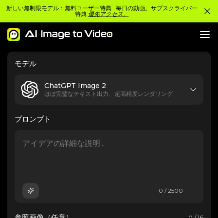
新しい無制限モデル：無料ユーザー特典 毎日の動画。サブスクライバー
特典
優先アクセス。
モデル
ChatGPT Image 2
ほぼ完璧なテキスト出力、超高精度レンダリング
プロンプト
0 / 2500
参照画像（任意）
0 / 16