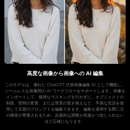
高度な画像から画像への AI 編集
このモデルは、優れた ChatGPT 代替画像編集 AI として機能し、
シームレスな画像間の AI ワークフローをサポートします。画像を
インポートして、複雑なマスキングを行わずに、オブジェクトの
削除、照明の変更、または背景の置き換えなど、平易な言語を使
用して主題のプロンプトを編集できます。編集を適用する際に元
の構造が尊重されるため、反復的な調整が高速かつ信じられない
ほど正確になります。