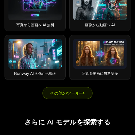
Runable AIは誰のために作られたのか？
「Luna」という名前を選んでおり、これがAIキ
デル Lite 標準 / Turbo アスペクト比 16:9 16:9 + 多
トフォームは、教育ツールを利用する学生、マル
成する、その他の簡単なテンプレートなどのサン
ブランドのメッセージングについて多くを物語っ
Runableは、オペレーター、マーケター、代理店
ャラクター名の定番となっていることが確認され
すぎる ウォーターマーク あり なし キューの推定
チフォーマットのコンテンツを制作するコンテン
プルも含まれていますが、これらの多くは主に
ていると言えるでしょう。 Flashloopはどのよう
オーナー、非技術系の創業者、フリーランサー、
た。 このガイドを使用して、Luna カテゴリ製品
時間 約 45 分 (実際は 2～3 分程度) 高速 重要なポ
ツクリエイター、そして様々なチャネルでビジュ
Viggle AIの「ビデオミックス」機能によって実現
なAIモデルをサポートしていますか？ このアプリ
学生など、複雑な入力データを扱い、そこから具
セクションを見つける方法 営業アウトリーチ
イント: 完全に無料で試用できますが、ウォータ
アルアセットを生成するマーケターにとって特に
されています。 このワークフローでは、ユーザー
の最大の強みは、間違いなくモデルのラインナッ
体的な成果物を必要とするすべての人に適してい
Luna.ai 以下 ホーム セキュリティ LunaHome 以
ーマークが表示され、16:9 のみで、レンダリング
魅力的なものとなっている。 さまざまなAIモデル
は詳細な指示を記述することなく動画を作成でき
写真から動画へ AI 無料
画像から動画へ AI
プだ。 動画用としては、Veo 3（フォトリアルな
ます。 IDEレベルのソフトウェアエンジニアリン
下 プロジェクト管理 withluna.ai 以下 暗号通貨 /
の推定時間が恐ろしいほど長くなることを覚悟し
を検討しているユーザーにとっても、複数のサブ
ます。 しかし、特にキャラクターが元のビデオレ
表現に最適）、Kling 3.0と2.6（ショット間でキ
グや、単にチャット相手が欲しいだけの人にとっ
Web3 仮想プロトコル Luna 以下 小売実験
てください。 有料化の壁は、通常、機能強化を促
スクリプションを管理する代わりに、バンドルさ
イヤーの上に浮いているように見える場合など、
ャラクターの一貫性を保つことで知られる）、さ
ては、あまり良い選択肢とは言えません。 もしあ
Andon Labs Luna 以下 ヒューマノイド ロボット
す段階で人々を驚かせるので、その機能が無料の
れたアクセスを利用することでメリットが得られ
結果が不自然に見えることもある。 この「浮遊レ
らにSora 2、Seedance 1.5と2.0、Wan 2.6、
なたの仕事が「物を作る」ことなら、あなたはタ
LimX Luna 以下 音楽制作 Universal Audio
まま続くとは期待しない方が良いでしょう。
ます。 EaseMate AIクレジットシステムの仕組
イヤー」現象は、AI Image to Videoの近日公開
Grok Imagineが利用できます。 画像処理には、
ーゲットユーザーです。 Runable AIはどのよう
LUNA 以下 Luna.ai — AI を活用したコールド メ
Higgsfield AIで地球のズームアウト動画を作成す
み お金を使う前に、クレジット経済がどのよう
予定のモーションコントロール機能によって解消
Nano Banana Proと2、FLUX 2、GPT Image 2
に動作するのですか？ 仕組みを理解することが、
ールと営業アウトリーチ Luna.ai は、最も商業的
るにはどうすればよいですか？ 基本的なワークフ
に機能するかを理解しておくことは重要です。 コ
される予定です。 2つ目の方法：テキストからビ
が使用されています。 実用的なポイントとして
「真の実行力」とマーケティングコピーを分ける
に認知されている AI Luna — 見込み客の開拓を
ローは、4つのステップと1つの意思決定から構成
ンセプトはシンプルだが、いくつかの細かい点が
デオへ 左側の「テキストからビデオへ」をクリ
は、リアルな映像を求めるならVeo 3、どのシー
決定的な要素となる。 Runableは繰り返し実行可
エンドツーエンドで処理する自律型アウトバウン
されます。 1枚の写真から始めることも、動画の
新規ユーザーを戸惑わせる。 クレジットとは何
ックして、Viggle AIのビデオ生成ページに移動し
ンでもキャラクターの見た目を統一する必要があ
能なループ上で動作し、実際のクリック操作や構
ド セールス プラットフォームです。 Luna.aiの​​主
最初のフレームから始めることもできます。クリ
か、そしてどのように使用するのか クレジットは
Runway AI 画像から動画
写真を動画に無料変換
ます。 このページでは、Viggle AIが人気のある
るならKling、そしてスタイリッシュな動きを求
築作業はサンドボックス化されたマシン上で行わ
な機能と仕組み このプラットフォームは、2億
ック手順はほぼ同じです。 ステップ 1 —
EaseMateの内部通貨として機能し、おおよそ1米
利用方法やクリエイティブなスタイルに基づい
めるならSeedanceまたはSoraを選ぶと良いでし
れます。 計画 → 視覚化 → 作業 → 反復のワーク
7500万件以上の検証済みリードから情報を収集
Higgsfield を開き、地球ズームアウト効果を選択
ドル＝100クレジットのレートで使用されます。
て、トレンドとなっているAI動画の事例も紹介し
ょう。 それらすべてが1か所に揃っていること
フロー コアとなるループはシンプルです。
し、パーソナライズされたコールドメールを作成
します。Higgsfield AI を開き、地球ズームアウト
画像、動画、または拡張チャット応答といった各
ています。 おすすめの動画をクリックすると、同
が、本当のセールスポイントです。 テキストから
Runable は、意図を明確にし、計画をプレビュー
その他のツール
し、ウォームアップシーケンスを管理し、フォロ
のモーションを探します (「Effects Pack 5」の一
世代ごとに、一定額が差し引かれます。 コストは
じ設定を編集ワークスペースにコピーして、その
ビデオへ vs 画像からビデオへ：実際に何が作れ
し、実行し、そして洗練します。 まず質問をする
ーアップを自動化します。 CRM連携を通じて
部として同梱されています)。 これを選択すると
モデルの品質レベルと出力解像度によって変動
プロンプト構造、視覚的な方向性、生成設定など
るのか 主な方法は 2 つあります。 テキストから
という習慣は、想像以上に重要です。成果物を生
5,000以上のアプリと接続し、マルチチャネルで
新しい世代が開始されます。これによりカメラの
し、割引はセッションごとではなく世代ごとに発
を調べることができます。 より洗練されたAI動画
動画を作成する機能は、テキストのプロンプトか
み出す前に「完了」の状態を明確にすることで、
のアウトリーチを自動化します。 料金プラン - 無
引き戻しが固定されるため、動き全体を最初から
生します。 機能別のクレジットコスト: チャッ
を作成したいユーザーにとって、既製のプロンプ
ら直接動画クリップを作成します。一方、画像か
時間と労力を無駄にする、方向性のずれた成果物
料から月額2,500ドルまで。すべてのプランに無
説明する必要がなくなります。 ステップ 2 — 写
ト、画像、ビデオ生成 新規ユーザーがよく戸惑う
トは単なるコピー＆ペーストのテンプレートでは
ら動画を作成する機能は、ユーザーが提供した写
を避けることができます。 プランモードと人間に
制限のシートが含まれています。チームでの利用
さらに AI モデルを探索する
真をアップロードするか、ビデオの最初のフレー
のがここです: 機能 おおよそのコスト Veo 3 高速
ありません。 これらは学習教材です。 他のクリ
真をアニメーション化するため、結果をより細か
よる承認 プランモードは信頼レイヤーです。
には最適ですが、個人で利用するには高額です。
ムをキャプチャします。写真の場合は、被写体が
ビデオ ~140 クレジット Veo 3 フルビデオ ~700
エイターがキャラクター、行動、シーン、カメラ
く制御できます。 その上に、あらかじめ用意され
Runableは何かをビルドする前に、承認が必要な
プラットフォーム全体におけるユーザーレビュー
はっきりと写っている、鮮明で高解像度の画像を
クレジット 標準画像生成 5-20 クレジット プレミ
ワーク、視覚的な雰囲気をどのように描写してい
たキャラクター、無限ループ機能（Spotify