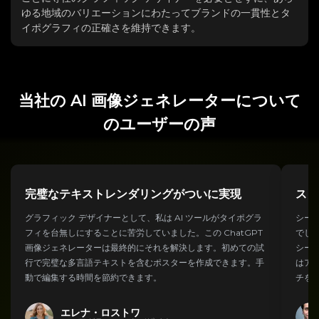
ゆる地域のバリエーションにわたってブランドの一貫性とタ
イポグラフィの正確さを維持できます。
当社の AI 画像ジェネレーターについて
のユーザーの声
完璧なテキストレンダリングがついに実現
スト
グラフィック デザイナーとして、私は AI ツールがタイポグラ
シー
フィを台無しにすることに苦労していました。この ChatGPT
でし
画像ジェネレーターは最終的にそれを解決します。初めての試
シーケ
行で完璧な多言語テキストを含むポスターを作成できます。手
はア
動で編集する時間を節約できます。
チを
エレナ・ロストワ