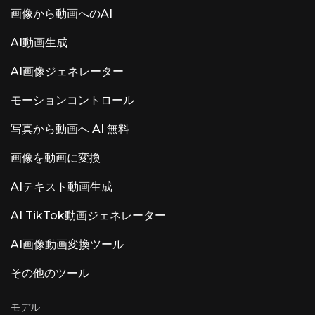
だ。ユーザーはAI機能の追加よりも、ARA2のサ
画像から動画へのAI
ポート、MIDI編集、そしてDolby Atmosを優先
している。 その他の注目すべきAI製品：Luna
AI動画生成
Luna AI Voice（Steer Health）— HIPAA準拠の
医療環境向けに、患者向け​​FAQ、予約、EHR統
AI画像ジェネレーター
合を自動化するヘルスケアコミュニケーション音
声AI。 Luna AI Voice (Rasen AI) — 表現力豊かな
音声モデル。音声、サウンド、音楽を融合させた
モーションコントロール
最先端の音声モデル。 APIへのアクセスは
rasen.aiで可能です。 Luna AI — オープンソース
写真から動画へ AI 無料
のデスクトップアプリ オープンソース Claude
画像を動画に変換
AIテキスト動画生成
AI TikTok動画ジェネレーター
AI画像動画変換ツール
その他のツール
モデル