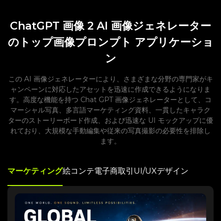
ChatGPT 画像 2 AI 画像ジェネレーター
のトップ画像プロンプト アプリケーショ
ン
この AI 画像ジェネレーターにより、さまざまな分野の専門家がキ
ャンペーンに対応したアセットを迅速に作成できるようになりま
す。高度な機能を持つ Chat GPT 画像ジェネレーターとして、コ
マーシャル写真、多言語マーケティング資料、一貫したキャラク
ターのストーリーボード作成、および迅速な UI モックアップに優
れており、大規模な手動編集や従来の写真撮影の必要性を排除し
ます。
マーケティング
絵コンテ
電子商取引
UI/UXデザイン