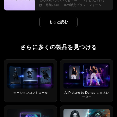
どの検索エンジンでも「AI Luna」と入力すれ
た地球の丸みを余すところなく捉える。 映画的な
を謳っているが、実際には1つの出力を生成するの
の実用的なプロンプトをカテゴリ別に見つける方
クリップに変換するモバイルAIビデオジェネレー
ライドデッキの作成方法を説明するアシスタント
ば、月額2,500ドルの販売プラットフォーム、低
印象を与える理由は、動きが途切れることなく続
に必要な機能すら提供せず、すぐに支払い画面が
法を紹介します。これにより、TikTok、
ターです。 また、AI画像も生成します。 売り文
と、完成したファイルを手渡してくれるアシスタ
価格の防犯カメラ、そして41,000ドルの人型ロ
くからだ。 HiggsfieldのEarth Zoom Outモーシ
表示される。 EaseMateも同様の手法を採用して
Instagram Reels、YouTube Shorts、ミーム、フ
句はシンプルだ。スタジオクオリティの動画をス
ントの違いのようなものだと考えてください。 実
ボットがすべて同じページに表示されるだろう。
ョンプリセットは、衛星画像のような地形を持つ
いるが、そのクレジット獲得メカニズムは、シス
ァン編集、ミュージックビデオ、キャラクターア
マートフォンで撮影でき、編集スキルは不要。し
行可能なAIを1文で説明すると（エージェントとチ
AI上では、15種類以上の無関係な製品が「Luna」
物理ベースのカメラパスをシミュレートするた
テムの使い方を理解すれば、他社よりも寛大だ。
ニメーションなどのコンテンツを、より迅速にコ
もっと読む
かも、5つの別々のログインではなく、1つのサブ
ャットボットの違い）チャットボットが応答しま
という名前を共有しており、ブランドの混乱を招
め、スケールの変化が編集でつなぎ合わせたもの
このガイドでは、EaseMate AIの無料クレジット
ピー、貼り付け、調整、生成できます。 Viggle
スクリプションで複数のトップモデルを利用でき
す。 実行可能な行為。 接続されたアプリや仮想
き、購入者を誤った製品ページに誘導したり、
ではなく、自然な流れのように感じられます。
を獲得するためのあらゆる方法、各機能の実際の
AIのプロンプトはどこにありますか？ Viggle AI
る。 実際には、モデルを選択し、希望する内容を
コンピュータ全体で動作し、プランモードでは実
Trustpilotのレビュー担当者が誤った企業を評価
TikTok、Reels、Shortsで話題になっている理由
コスト、注意すべき有効期限、そして残高をさら
の公式ウェブサイトには、すぐに使えるAIビデオ
説明する（または開始フレームとして写真をアッ
行前に各ステップを承認できます。 その実行力の
したりする原因となっている。 このガイドでは、
その効果は、スクロールを止めてしまうような衝
に有効活用するための戦略について解説します。
プロンプトを見つけることができる主な場所が2
プロードする）だけで、レンダリングが行われま
ギャップこそが肝心な点であり、以下に示すすべ
2026年に発売される主要なAI Luna製品をカテゴ
撃的な展開だからだ。 わずか3秒で、ごく普通の
学生であれ、クリエイターであれ、あるいは単に
つあります。 これらのプロンプトは、実際のユー
さらに多くの製品を見つける
す。 テンプレート化された「アプリ」は、ワンタ
ての事柄を理解するための基準となる。 Runable
リ別に一覧表示しているので、必要なものを正確
映像を惑星を舞台にしたものへと再解釈する。こ
AIの可能性を試してみたい人であれ、財布を開け
ザーが作成・共有した動画から抽出されたものな
ップでバイラル効果を処理できるため、ほとんど
vs Run:ai vs LangChain 「Runnable」 vs
に見つけることができます。 「AI Luna」とは何
れはまさに、フィードアルゴリズムが評価する要
ることなく真の価値を引き出す方法をご紹介しま
ので、Viggle AIの動画がどのように人気を集めて
の人が最初にそれを見つけるのはそのためです。
runable.app この名前は本当に混乱を招くので、
ですか？ 検索の混乱を理解する「AI Luna」は、
素だ。 クリエイターはこれをオープニング、エン
す。 EaseMate AIとは何ですか？ EaseMate AI
いるかを理解したい場合に役立つ参考資料となり
Flashloopは誰が作っているのですか？ （開発者
すぐに明確にしておきましょう。 Runable AIは
特定の製品を指し示すものではありません。 その
ディング、または2つのシーン間のトランジショ
は、数十種類のAIモデルを単一のインターフェー
ます。 最初の手順：ホームページから Viggle AI
と背景）App Storeでは、開発者はモントリオー
runable.com（およびrunableai.com）に拠点を
結果、全く異なる業界にわたって、ツール、エー
ンとして使用します。 そのチュートリアル動画の
スに統合するオールインワンハブとして機能しま
の公式ウェブサイトにアクセスしたら、「ビデオ
ルに拠点を置くBuy Beaver
置いており、本レビューの対象となっています。
ジェント、ロボット、仮想ペルソナが断片化され
トップはYouTubeだけで16万6千回以上の再生回
す。 ユーザーは個別のサブスクリプションを維持
ギャラリー」セクションが表示されるまで下にス
Technologies（15557640 Canada Inc.）と記載
Run:aiはGPUとMLOpsのオーケストレーション
た状況が生じることになる。 なぜ多くのAI製品が
数を記録しており、需要（および検索トラフィッ
するのではなく、共有クレジットプールによって
クロールしてください。 このエリアでは、Viggle
されており、最初のリリース日は2025年6月とな
プラットフォームであり、今回の件とは無関係で
「Luna」という名前なのか。「Luna」はラテン
ク）が本物であることを示す良い兆候となってい
支えられた1つのアカウントを通じて、チャット、
AIで作成された、最近人気の高いAI動画のアイデ
っています。 第三者アグリゲーターのPollo.ai
す。 LangChainのRunnableは開発者向けのコ
語で月を意味し、知性、優雅さ、神秘性を連想さ
る。 Higgsfield AI Earth Zoom Outは無料です
画像作成、ビデオ生成、生産性向上ツールにアク
アをいくつか紹介しています。 ギャラリー内のい
は、創業者を「La Viral Studio」と称し、20日間
ードインターフェースであり、ログインして利用
せるため、AIのブランディングに非常に魅力的な
か？ （無料プラン vs Pro）正直に答えると、
セスできます。 主な機能と利用可能なAIモデル
ずれかの動画をクリックすると、その動画の生成
モーションコントロール
AI Picture to Dance ジェネレ
で年間経常収益がゼロから1万ドルに達したという
する製品ではありません。 また、runable.app
名前となっている。 「Alexa」が音声アシスタン
「無料じゃない！」というのがオンラインで最も
このプラットフォームはいくつかの主要なカテゴ
に使用されたソース素材、プロンプト、およびキ
ーター
驚くべき主張を繰り返している。 その数字はマー
は、エージェントとは一切関係のない、プライバ
トの代名詞となったのと同様に、「Luna」は独
よく聞かれる不満なので、無料プランでも作成は
リをカバーしています。すべての世代機能は同じ
ー設定を表示できます。 さらに多くの例をご覧に
ケティング目的のものであり、検証済みの統計デ
シーに特化した別のソフトウェア会社です。
自に、世界中でAI製品の代表名として定着した。
できますが、実際の制限があり、一部の手順は
クレジット残高から引き出すため、クレジットコ
なりたい場合は、「もっと見る」をクリックし
ータではないので、そのように扱ってください。
「runable ai」で検索したのなら、ほぼ間違いな
RedditのクリエイターたちがAIキャラクターを作
Proプランの後ろにあります。 無料プラン Pro
ストを理解することが不可欠です。 EaseMate AI
て、ユーザーが作成した他の動画をご覧くださ
これは自己申告による数字であり、公式な資料に
くrunable.comのことを指していたでしょう。
成する際、特に調整することなく一貫して
(約 $9.99/月) 1 日あたりの動画数 約 2 多すぎる モ
はどのようなユーザーに最適ですか？ このプラッ
い。 ホームページには、歌って踊る、ミームを作
よる裏付けがないため、実際の販売実績よりも、