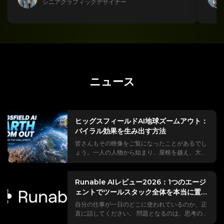
シニアグラフィックデザイナー
ニュース
ヒッグスフィールドAI地球ズームアウト：
バイラル効果を生み出す方法
皆さんもその映像をご覧になったことがあるでし
ょう。一人の人物から始まり、屋根を越え、大陸
を越え、宇宙空間に浮かぶ地球まで、カメラが引
いていく映像です。 #EarthZoomOutというト
レンドは10億回以上の再生回数を記録しており、
Runable AIレビュー2026：1つのエージ
そのほとんどはHiggsfield AIによって作成されて
ェントでツールスタック全体を本当に置き
いる。 しかし、実際に試してみたことがあるな
換えることができるのか？
自分の仕事が一日のどこに使われているのか、正
ら、どのチュートリアルでも省略されている部分
直に話してください。 問題となるのは、思考の部
に遭遇したことがあるでしょう。編集の途中で表
分であることは稀だ。 それは、ChatGPT、