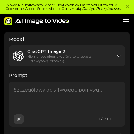
Nowy Nielimitowany Model: Użytkownicy Darmowi Otrzymują
Codzienne Wideo. Subskrybenci Otrzymują
Dostęp Priorytetowy.
Model
ChatGPT Image 2
Niemal bezbłędne wyjście tekstowe z
ultrawysoką precyzją
Prompt
0 / 2500