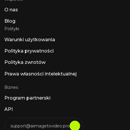
przed większą ilością sztucznej inteligencji”.
O nas
Użytkownicy przedkładają obsługę ARA2,
edycję MIDI i Dolby Atmos nad dodatki
związane ze sztuczną inteligencją. Inne godne
Blog
uwagi produkty ze sztuczną inteligencją to
Polityki
Luna Luna AI Voice (Steer Health) — sztuczna
inteligencja do komunikacji głosowej w opiece
Warunki użytkowania
zdrowotnej, która automatyzuje odpowiedzi
na często zadawane pytania pacjentów,
Polityka prywatności
planowanie wizyt i integrację z EHR w
placówkach opieki zdrowotnej zgodnych z
Polityka zwrotów
HIPAA. Luna AI Voice (Rasen AI) — ekspresyjny
model głosu Model głosu Frontier łączący
mowę, dźwięk i muzykę. Dostęp do API na
Prawa własności intelektualnej
rasen.ai. Luna AI — aplikacja desktopowa typu
open source
Biznes
Program partnerski
API
support@aiimagetovideo.pro