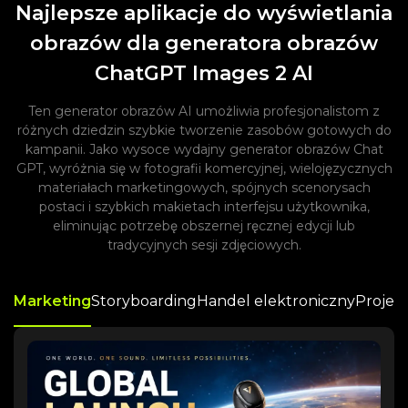
Najlepsze aplikacje do wyświetlania
obrazów dla generatora obrazów
ChatGPT Images 2 AI
Ten generator obrazów AI umożliwia profesjonalistom z
różnych dziedzin szybkie tworzenie zasobów gotowych do
kampanii. Jako wysoce wydajny generator obrazów Chat
GPT, wyróżnia się w fotografii komercyjnej, wielojęzycznych
materiałach marketingowych, spójnych scenorysach
postaci i szybkich makietach interfejsu użytkownika,
eliminując potrzebę obszernej ręcznej edycji lub
tradycyjnych sesji zdjęciowych.
Marketing
Storyboarding
Handel elektroniczny
Projek