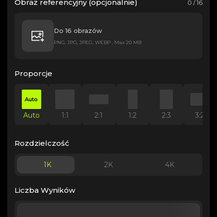
Obraz referencyjny (opcjonalnie)
0 / 16
Do 16 obrazów
PNG, JPG, JPEG, WEBP , Max 20 MB
Proporcje
Auto
Auto
1:1
2:1
1:2
2:3
3:2
Rozdzielczość
1K
2K
4K
Liczba Wyników