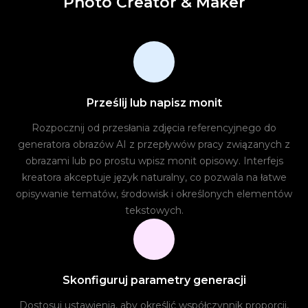
Photo Creator & Maker
Prześlij lub napisz monit
Rozpocznij od przesłania zdjęcia referencyjnego do
generatora obrazów AI z przepływów pracy związanych z
obrazami lub po prostu wpisz monit opisowy. Interfejs
kreatora akceptuje język naturalny, co pozwala na łatwe
opisywanie tematów, środowisk i określonych elementów
tekstowych.
Skonfiguruj parametry generacji
Dostosuj ustawienia, aby określić współczynnik proporcji,