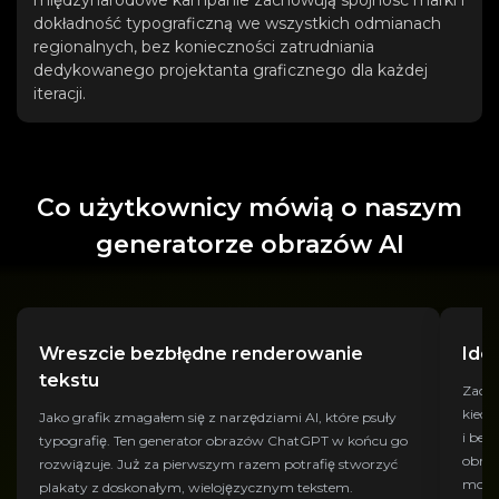
dokładność typograficzną we wszystkich odmianach
regionalnych, bez konieczności zatrudniania
dedykowanego projektanta graficznego dla każdej
iteracji.
Co użytkownicy mówią o naszym
generatorze obrazów AI
Wreszcie bezbłędne renderowanie
Ide
tekstu
Zacho
kiedy
Jako grafik zmagałem się z narzędziami AI, które psuły
i bez
typografię. Ten generator obrazów ChatGPT w końcu go
obraz
rozwiązuje. Już za pierwszym razem potrafię stworzyć
moje 
plakaty z doskonałym, wielojęzycznym tekstem.