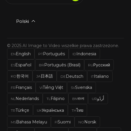
Polski
© 2025 AI Image to Video wszelkie prawa zastrzeżone.
English
Português
Indonesia
EN
PT
ID
Español
Português (Brasil)
Русский
ES
BR
RU
한국어
日本語
Deutsch
Italiano
KO
JA
DE
IT
Français
Tiếng Việt
Svenska
FR
VI
SV
Nederlands
Filipino
বাংলা
اُردُو
NL
TL
BN
UR
Türkçe
Українська
ไทย
TR
UK
TH
Bahasa Melayu
Suomi
Norsk
MS
FI
NO