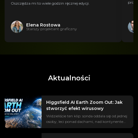
profe
Oszczędza mi to wiele godzin ręcznej edycji.
Elena Rostowa
Starszy projektant graficzny
Aktualności
Higgsfield AI Earth Zoom Out: Jak
stworzyć efekt wirusowy
Widzieliście ten klip: sonda oddala się od jednej
osoby, leci ponad dachami, nad kontynentem,
aż do Ziemi, zawieszonej w przestrzeni. Trend
#EarthZoomOut został wyświetlony już