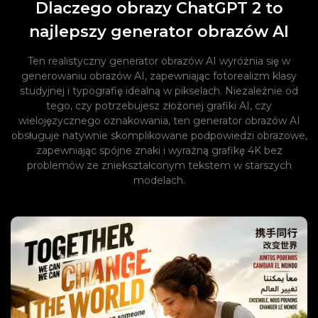
Dlaczego obrazy ChatGPT 2 to
najlepszy generator obrazów AI
Ten realistyczny generator obrazów AI wyróżnia się w
generowaniu obrazów AI, zapewniając fotorealizm klasy
studyjnej i typografię idealną w pikselach. Niezależnie od
tego, czy potrzebujesz złożonej grafiki AI, czy
wielojęzycznego oznakowania, ten generator obrazów AI
obsługuje natywnie skomplikowane podpowiedzi obrazowe,
zapewniając spójne znaki i wyraźną grafikę 4K bez
problemów ze zniekształconym tekstem w starszych
modelach.