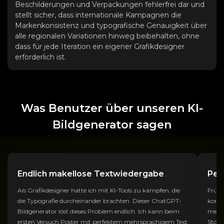
Beschilderungen und Verpackungen fehlerfrei dar und
stellt sicher, dass internationale Kampagnen die
Markenkonsistenz und typografische Genauigkeit über
alle regionalen Variationen hinweg beibehalten, ohne
dass für jede Iteration ein eigener Grafikdesigner
erforderlich ist.
Was Benutzer über unseren KI-
Bildgenerator sagen
Endlich makellose Textwiedergabe
Per
Als Grafikdesigner hatte ich mit KI-Tools zu kämpfen, die
Frühe
die Typografie durcheinander brachten. Dieser ChatGPT-
konsi
Bildgenerator löst dieses Problem endlich. Ich kann beim
meine
ersten Versuch Poster mit perfektem mehrsprachigem Text
Story