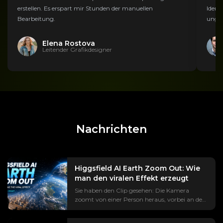
erstellen. Es erspart mir Stunden der manuellen
Ident
Bearbeitung.
ungla
Elena Rostova
Leitender Grafikdesigner
Nachrichten
Higgsfield AI Earth Zoom Out: Wie
man den viralen Effekt erzeugt
Sie haben den Clip gesehen: Die Kamera
zoomt von einer Person heraus, vorbei an den
Dächern, über den Kontinent, bis hin zur Erde,
die im Weltraum schwebt. Der Trend