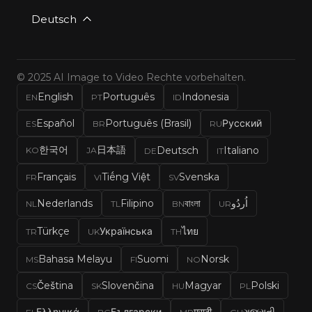
Deutsch
© 2025 AI Image to Video Rechte vorbehalten.
English
Português
Indonesia
EN
PT
ID
Español
Português (Brasil)
Русский
ES
BR
RU
한국어
日本語
Deutsch
Italiano
KO
JA
DE
IT
Français
Tiếng Việt
Svenska
FR
VI
SV
Nederlands
Filipino
বাংলা
اُردُو
NL
TL
BN
UR
Türkçe
Українська
ไทย
TR
UK
TH
Bahasa Melayu
Suomi
Norsk
MS
FI
NO
Čeština
Slovenčina
Magyar
Polski
CS
SK
HU
PL