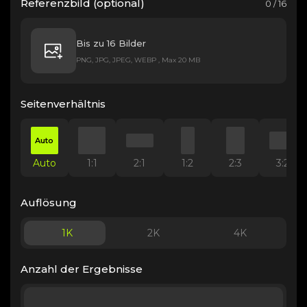
Referenzbild (optional)
0 / 16
Bis zu 16 Bilder
PNG, JPG, JPEG, WEBP , Max 20 MB
Seitenverhältnis
Auto
Auto
1:1
2:1
1:2
2:3
3:2
Auflösung
1K
2K
4K
Anzahl der Ergebnisse