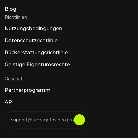
verbindet. API-Zugriff unter rasen.ai. Luna AI
– Open-Source-Desktop-Anwendung Open-
Blog
Source-Claude
Richtlinien
Nutzungsbedingungen
Datenschutzrichtlinie
Rückerstattungsrichtlinie
Geistige Eigentumsrechte
Geschäft
Partnerprogramm
API
support@aiimagetovideo.pro