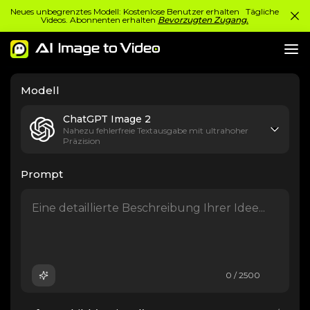
Neues unbegrenztes Modell: Kostenlose Benutzer erhalten Tägliche
Videos. Abonnenten erhalten
Bevorzugten Zugang.
Modell
ChatGPT Image 2
Nahezu fehlerfreie Textausgabe mit ultrahoher
Präzision
Prompt
0 / 2500