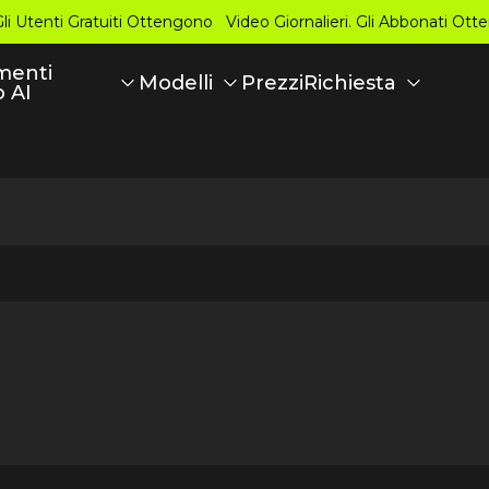
Gli Utenti Gratuiti Ottengono Video Giornalieri. Gli Abbonati Ot
menti
Prezzi
Modelli
Richiesta
o AI