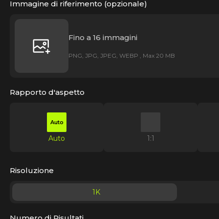
Immagine di riferimento (opzionale)
Fino a 16 immagini
PNG, JPG, JPEG, WEBP , Max 20 MB
Rapporto d'aspetto
Auto
Auto
1:1
Risoluzione
1K
Numero di Risultati