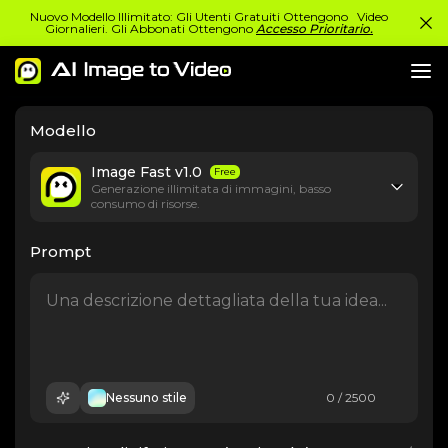
Nuovo Modello Illimitato: Gli Utenti Gratuiti Ottengono Video
Giornalieri. Gli Abbonati Ottengono
Accesso Prioritario.
Modello
Image Fast v1.0
Free
Generazione illimitata di immagini, basso
consumo di risorse.
Prompt
Nessuno stile
0 / 2500