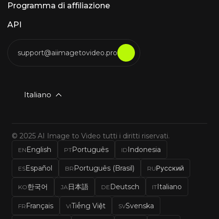
Programma di affiliazione
API
support@aiimagetovideo.pro
Italiano
© 2025 AI Image to Video tutti i diritti riservati.
English
Português
Indonesia
EN
PT
ID
Español
Português (Brasil)
Русский
ES
BR
RU
한국어
日本語
Deutsch
Italiano
KO
JA
DE
IT
Français
Tiếng Việt
Svenska
FR
VI
SV