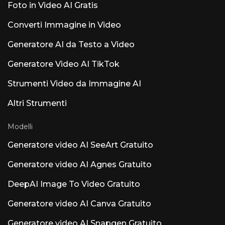
ovunque. Mantieni un tono comico, stilizzato
Foto in Video AI Gratis
esegue le attività in modo autonomo
e fittizio. Sfrutta l'inquadratura dei cartoni
all'interno degli strumenti di chat che il tuo
animati e dei meme.
Converti Immagine in Video
team già utilizza: la risposta alla domanda
ricorrente "funziona con Slack?". Prezzi e
Generatore AI da Testo a Video
crediti di Runable AI spiegati (2026) I prezzi
sono un aspetto su cui i concorrenti tendono a
essere vaghi, quindi ecco una versione
Generatore Video AI TikTok
concreta. Si noti che i prezzi riportati variano a
seconda della fonte; runable.com/pricing è la
Strumenti Video da Immagine AI
fonte di riferimento affidabile. I piani
Starter/Pro/Unlimited e i piani di prova da 1
Altri Strumenti
dollaro sono generalmente indicati come
Starter a circa 25 dollari al mese, Pro a circa 50
dollari al mese e Unlimited a circa 200 dollari
Modelli
al mese, con alcune fonti che citano varianti
Plus/Pro a circa 29 e 49 dollari. Una
Generatore video AI SeeArt Gratuito
promozione virale con ingresso da 1 dollaro è
apparsa nelle demo di YouTube come una
Generatore video AI Agnes Gratuito
DeepAI Image To Video Gratuito
Generatore video AI Canva Gratuito
Generatore video AI Snapgen Gratuito