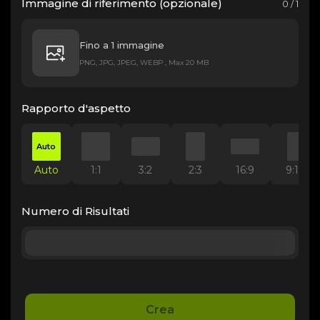
Immagine di riferimento (opzionale)
0 / 1
Fino a 1 immagine
PNG, JPG, JPEG, WEBP , Max 20 MB
Rapporto d'aspetto
Auto
Auto
1:1
3:2
2:3
16:9
9:16
Numero di Risultati
Crea