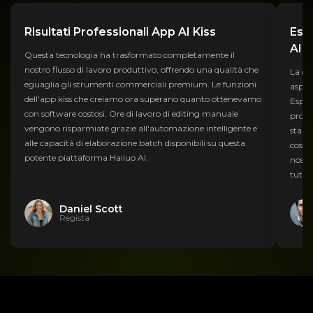
Risultati Professionali App AI Kiss
Espe
AI
Questa tecnologia ha trasformato completamente il
nostro flusso di lavoro produttivo, offrendo una qualità che
La qua
eguaglia gli strumenti commerciali premium. Le funzioni
aspet
dell'app kiss che creiamo ora superano quanto ottenevamo
Espor
con software costosi. Ore di lavoro di editing manuale
pront
vengono risparmiate grazie all'automazione intelligente e
stand
alle capacità di elaborazione batch disponibili su questa
costa
potente piattaforma Hailuo AI.
nostr
tutte
Daniel Scott
Regista