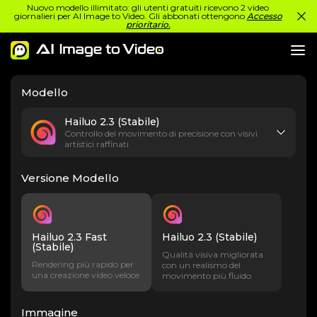
Nuovo modello illimitato: gli utenti gratuiti ricevono 2 video
giornalieri per AI Image to Video. Gli abbonati ottengono
Accesso
prioritario.
Modello
Hailuo 2.3 (Stabile)
Controllo del movimento di precisione con visivi
artistici raffinati
Versione Modello
Hailuo 2.3 Fast
Hailuo 2.3 (Stabile)
(Stabile)
Qualità visiva migliorata
Rendering più rapido per
con un realismo del
una creazione video veloce
movimento più fluido
Immagine