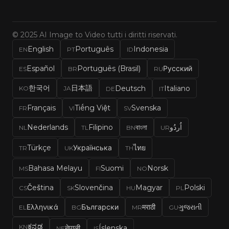
© 2025 AI Image to Video tutti i diritti riservati.
English
Português
Indonesia
EN
PT
ID
Español
Português (Brasil)
Русский
ES
BR
RU
한국어
日本語
Deutsch
Italiano
KO
JA
DE
IT
Français
Tiếng Việt
Svenska
FR
VI
SV
Nederlands
Filipino
বাংলা
اُردُو
NL
TL
BN
UR
Türkçe
Українська
ไทย
TR
UK
TH
Bahasa Melayu
Suomi
Norsk
MS
FI
NO
Čeština
Slovenčina
Magyar
Polski
CS
SK
HU
PL
Ελληνικά
Български
मराठी
ગુજરાતી
EL
BG
MR
GU
ಕನ್ನಡ
KN
नेपाली
Íslenska
NE
IS