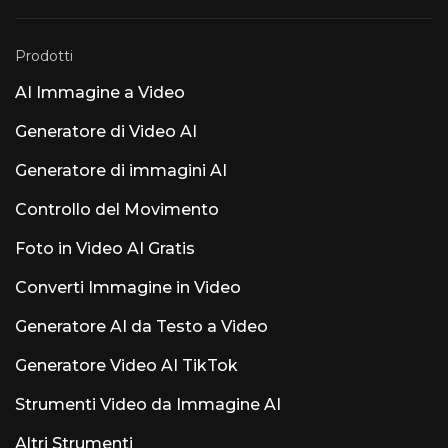
Atmos rispetto all'aggiunta di intelligenza
artificiale. Altri prodotti di intelligenza
artificiale degni di nota denominati Luna Luna
AI Voice (Steer Health) — Intelligenza artificiale
Prodotti
per la comunicazione vocale in ambito
sanitario che automatizza le FAQ dei pazienti,
AI Immagine a Video
la pianificazione degli appuntamenti e
l'integrazione con la cartella clinica elettronica
Generatore di Video AI
per le strutture sanitarie conformi alla
normativa HIPAA. Luna AI Voice (Rasen AI) —
Generatore di immagini AI
Modello vocale espressivo all'avanguardia che
fonde parlato, suoni e musica. Accesso API su
Controllo del Movimento
rasen.ai. Luna AI — Applicazione desktop
open-source Claude open-source
Foto in Video AI Gratis
Converti Immagine in Video
Generatore AI da Testo a Video
Generatore Video AI TikTok
Strumenti Video da Immagine AI
Altri Strumenti