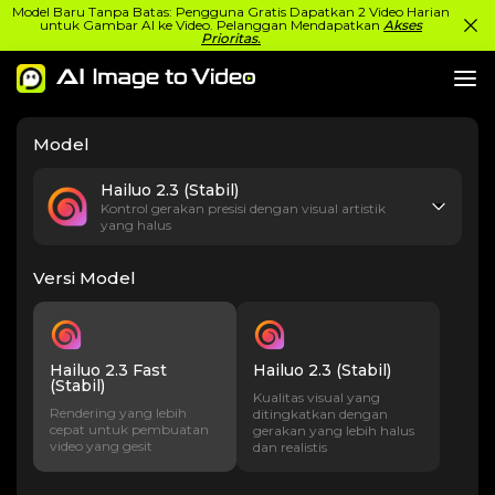
Model Baru Tanpa Batas: Pengguna Gratis Dapatkan 2 Video Harian
untuk Gambar AI ke Video. Pelanggan Mendapatkan
Akses
Prioritas.
Model
Hailuo 2.3 (Stabil)
Kontrol gerakan presisi dengan visual artistik
yang halus
Versi Model
Hailuo 2.3 Fast
Hailuo 2.3 (Stabil)
(Stabil)
Kualitas visual yang
Rendering yang lebih
ditingkatkan dengan
cepat untuk pembuatan
gerakan yang lebih halus
video yang gesit
dan realistis