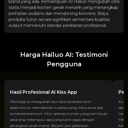
brand yang ada. Kemampuan AI Hailuo mengubah citra
statis menjadi konten gerak menarik yang menangkap
perhatian audiens dan mendorong konversi. Biaya
produksi turun secara signifikan sementara kualitas
output memenuhi standar periklanan profesional.
Harga Hailuo AI: Testimoni
Pengguna
Hasil Profesional AI Kiss App
Pen
Teknologi ini mengubah alur kerja produksi kami
Kuali
sepenuhnya, memberikan kualitas yang menyamai alat
setia
komersial premium. Fitur aplikasi ciuman yang kami buat
tanda
sekarang melampaui apa yang kami capai dengan
File 
perangkat lunak mahal. Berjam-jam pekerjaan
konsi