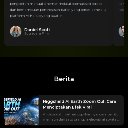
pengeditan manual dihemat melalui otomatisasi cerdas
kami 
dan kemampuan pemrosesan batch yang tersedia melalui
kebut
platform AI Hailuo yang kuat ini.
Daniel Scott
Sutradara Film
Berita
Higgsfield AI Earth Zoom Out: Cara
Menciptakan Efek Viral
Anda sudah melihat cuplikannya: gambar itu
menjauh dari satu orang, melewati atap-atap
rumah, melintasi benua, hingga akhirnya