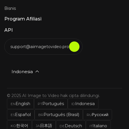
Bisnis
Program Afiliasi
API
support@aiimagetovideo.pro
Indonesia
© 2025 AI Image to Video hak cipta dilindungi.
English
Português
Indonesia
EN
PT
ID
Español
Português (Brasil)
Русский
ES
BR
RU
한국어
日本語
Deutsch
Italiano
KO
JA
DE
IT