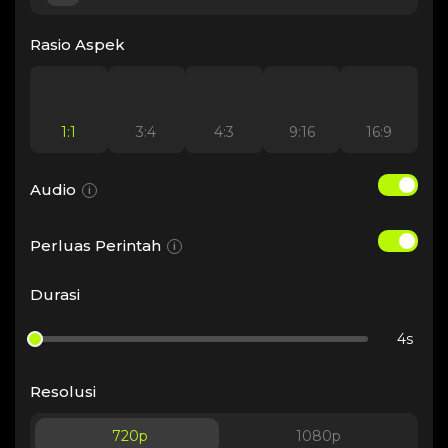
Rasio Aspek
1:1
3:4
4:3
9:16
16:9
Audio
i
Perluas Perintah
i
Durasi
4s
Resolusi
720p
1080p