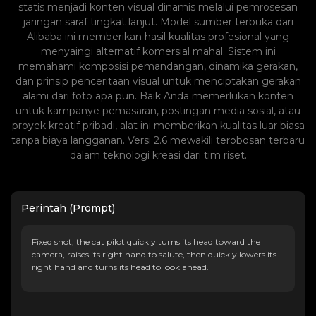
statis menjadi konten visual dinamis melalui pemrosesan
jaringan saraf tingkat lanjut. Model sumber terbuka dari
Alibaba ini memberikan hasil kualitas profesional yang
menyaingi alternatif komersial mahal. Sistem ini
memahami komposisi pemandangan, dinamika gerakan,
dan prinsip penceritaan visual untuk menciptakan gerakan
alami dari foto apa pun. Baik Anda memerlukan konten
untuk kampanye pemasaran, postingan media sosial, atau
proyek kreatif pribadi, alat ini memberikan kualitas luar biasa
tanpa biaya langganan. Versi 2.6 mewakili terobosan terbaru
dalam teknologi kreasi dari tim riset.
Perintah (Prompt)
Fixed shot, the cat pilot quickly turns its head toward the
camera, raises its right hand to salute, then quickly lowers its
right hand and turns its head to look ahead.