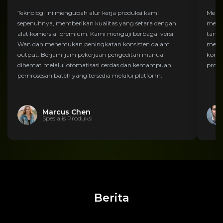
Teknologi ini mengubah alur kerja produksi kami
Mengu
sepenuhnya, memberikan kualitas yang setara dengan
melal
alat komersial premium. Kami menguji berbagai versi
tanda
Wan dan menemukan peningkatan konsisten dalam
memen
output. Berjam-jam pekerjaan pengeditan manual
konsi
dihemat melalui otomatisasi cerdas dan kemampuan
proye
pemrosesan batch yang tersedia melalui platform.
Marcus Chen
Spesialis Produksi
Berita