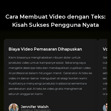
Cara Membuat Video dengan Teks:
Kisah Sukses Pengguna Nyata
Biaya Video Pemasaran Dihapuskan
Vol
Kami biasanya menghabiskan ribuan dolar untuk
Sebag
produksi video untuk kampanye sosial. Sekarang saya
cukup
mengetik deskripsi teks dan mendapatkan cuplikan video
ini. 
AI profesional dalam hitungan menit. Generator AI teks ke
setia
video ini benar-benar mengubah strategi konten kami.
secar
Kualitasnya menyaingi produksi tradisional sementara
video 
pendekatan alat AI teks ke video gratis menghemat
ini b
seluruh anggaran kami.
orang
Jennifer Walsh
Direktur Pemasaran