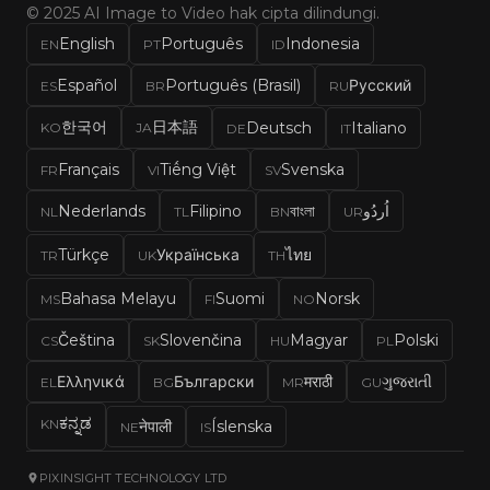
© 2025 AI Image to Video hak cipta dilindungi.
English
Português
Indonesia
EN
PT
ID
Español
Português (Brasil)
Русский
ES
BR
RU
한국어
日本語
Deutsch
Italiano
KO
JA
DE
IT
Français
Tiếng Việt
Svenska
FR
VI
SV
Nederlands
Filipino
বাংলা
اُردُو
NL
TL
BN
UR
Türkçe
Українська
ไทย
TR
UK
TH
Bahasa Melayu
Suomi
Norsk
MS
FI
NO
Čeština
Slovenčina
Magyar
Polski
CS
SK
HU
PL
Ελληνικά
Български
मराठी
ગુજરાતી
EL
BG
MR
GU
ಕನ್ನಡ
KN
नेपाली
Íslenska
NE
IS
PIXINSIGHT TECHNOLOGY LTD