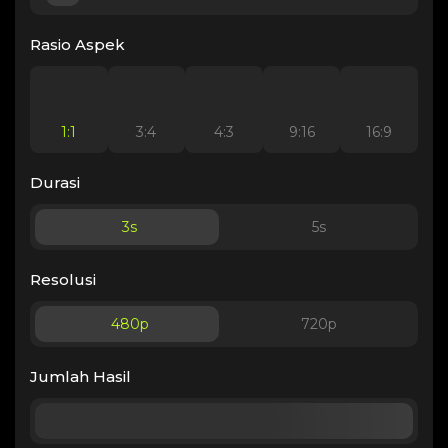
Rasio Aspek
1:1
3:4
4:3
9:16
16:9
Durasi
3
s
5
s
Resolusi
480p
720p
Jumlah Hasil