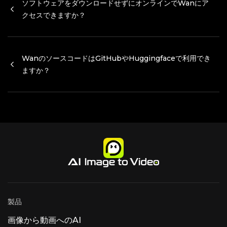
グする必要がないということだ。 テキストによる
ソフトウェアをダウンロードせずにオンラインでWanにア
デザインスタイルを[スタイル]にしてくださ
ョナルな配信目的に適しています。エクスポートは、放送お
能を利用するのにアカウントは不要です。
説明、参照音声、またはその両方を利用できま
い。」例：「AIによる画像から動画への生成の仕
クセスできますか？
よびデジタルチャネルにおけるプロフェッショナルな配信基
Lovart AI — デザイナー向け無料4K出力 NB2と
す。 これにより、ユーザーはより柔軟な対応が可
組みについての16:9の教育用インフォグラフィッ
NB Proの両方で4K生成のための無料デイリーク
準を満たしています。権利は商用利用のためにクリエイター
能になります。 声は、年齢、感情、アクセント、
クを作成してください。」 すっきりとしたモジュ
レジット。 専用のブランドデザインツールが含ま
性格、場面の文脈などによって表現できる。 出力
に帰属し、ライセンスは世界中のビジネスアプリケーション
ール式のレイアウトを使用してください。 中央に
ソフトウェアのインストールを必要とせず、このウェブサイ
れており、プロのクリエイティブプロジェクトに
結果をより直接的に調整するために、参照用の音
ソース画像を配置します。
を効果的にサポートします。
トを通じて直接オンラインでプラットフォームにアクセスで
最適です。 Google Whisk — 初心者向けの画像
声クリップを提供することもできます。 もう一つ
WanのソースコードはGitHubやHuggingfaceで利用でき
きます。Wanのインターフェースは、デスクトップおよびモ
リミックスツール。Whiskは、被写体、シーン、
興味深い点は、スタイル管理です。 どちらも同じ
ますか？
スタイルを融合させて1枚の画像を作成します。
バイルデバイスのウェブブラウザを通じて完全に動作しま
「精密モード」ではより詳細な制御が可能にな
す。オンラインでの利用可能性は、高いアップタイムと高速
り、Veo3を通じて毎月5回まで無料で画像から動
なレスポンスタイムを維持する信頼性の高いクラウドインフ
はい、ローカル展開やカスタマイズを求める開発者のため
画への変換サービスが受けられます。 一部の機能
ラストラクチャを通じて、一貫したグローバルアクセスを保
に、包括的なドキュメントとともにソースコードがGitHubで
は米国限定です。 HailuoAI — 動画ファーストプ
証します。
公開されています。Huggingfaceの統合も利用可能で、リポ
ラットフォーム上のNano Banana Pro。約8秒で
4K出力が可能、多彩なアーティスティックモード
ジトリを通じてモデルの重みにアクセスできます。コミュニ
を搭載。 画像生成ツールと動画ツールを1つの場
ティメンバーは、活発なリポジトリのメンテナンスと共同開
所で利用したいクリエイターに最適です。 無料版
発を通じて、Wanの改善に継続的に貢献しています。
と有料版：無料プランで十分か？ 無料でできるこ
と 無料プランの出力品質は有料プランと全く同じ
です。違いは品質ではなく、出力量です。 毎日数
件のソーシャルメディア投稿、個人的な
製品
画像から動画へのAI