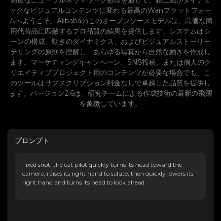
高度なニューラルネットワーク処理を通じて、静止画がダイナミ
ックなビジュアルコンテンツに変わる最高のWanプラットフォー
ムへようこそ。Alibabaのこのオープンソースモデルは、高価な商
用代替品に匹敵するプロ品質の結果を提供します。システムはシ
ーンの構成、動きのダイナミクス、およびビジュアルストーリー
テリングの原則を理解し、あらゆる写真から自然な動きを作成し
ます。マーケティングキャンペーン、SNS投稿、または個人のク
リエイティブプロジェクト用のコンテンツが必要な場合でも、こ
のツールはサブスクリプション料金なしで卓越した品質を提供し
ます。バージョン2.6は、研究チームによる作成技術の最新の飛躍
を象徴しています。
プロンプト
Fixed shot, the cat pilot quickly turns its head toward the
camera, raises its right hand to salute, then quickly lowers its
right hand and turns its head to look ahead.