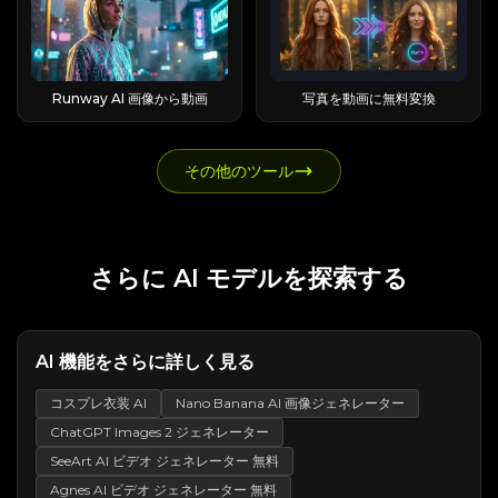
ンに分割されます。 各シーンは個別に生成される
ただけです。 あなたが実際に意図しているかもし
与します。 VideoPlus.aiのようなプラットフォー
機能を使用すると、顔画像や短い顔動画を追加で
するように設計されています。 それが本当の違い
この記事執筆時点では、レイヤー分離ワークフロ
が、あるクリップの終わりは、次のクリップの始
れないその他の「雰囲気」ツール（簡単な曖昧さ
ムは、Googleアカウントすら必要としません。
きます。 正面、斜め3/4、横顔の参考画像を用い
だ。 Seed Audio 1.0が他と違うと感じる理由 従来
ーはすべての公開製品のワークフローで広く利用
まりと一致するように設計されている。 その後、
解消表） 多くの無関係な製品が「雰囲気」という
トレードオフ？ 無料オプションはすべて、音量、
ることで、側面図や表情の一貫性を向上させるこ
のAIオーディオワークフローの最大の問題点は、
できるわけではないため、このガイドではすぐに
クリップは、オーバーラップするフレーム、フレ
名前を共有しています。 すぐに除外できるよう
解像度、またはコンテンツに制限があります。
とができる。 しかし、素早い表情の変化、大きな
断片化です。 音声には1つのツールが必要です。
使用できるコアメソッドとしては扱いません。
ーム補間、オプティカルフロー処理、または短い
に、一目でわかるマップを以下に示します。 ツー
Google Geminiアプリで無料で入手できるもの：
首の動き、顔を覆う手などは、依然として歪みを
音楽のためのもう一つのツール。 効果音のための
Runway AI 画像から動画
写真を動画に無料変換
Seedream 5.0 Proは、リアルな商業用ビジュア
クロスフェードと組み合わせることができます。
ル 実際の内容 VIBE app (vibeaiapp.com) マルチ
1日あたり約20枚のNB2画像と2枚のNB Pro画像
引き起こす可能性があります。 手と物体とのイン
もう一つのツール。 すべてを整列させるための別
ルを実現するため、リアルな照明、マテリアルの
このアプローチにより、物語に対するコントロー
モデルビデオジェネレーター (Sora、Kling、Veo)
が利用できます。クレジットカードは不要です。
タラクションテスト結果：簡単なジェスチャーは
の編集者。 そして、音量を調整したり、タイミン
挙動、肌の質感、反射、建築、写真のような品質
ル性が向上し、終盤でのミスによって長い世代を
VibeMe AI 写真 + 曲 → ミュージックビデオ
すべての出力には、ピクセルレベルでGoogleの
使用可能ですが、指と小道具とのインタラクショ
グを微調整したりして、最終的な音声が自然に聞
にも重点を置いています。 そのため、商品広告、
無駄にするリスクを軽減できます。 長尺動画生成
Vibemotion 人間 + AI タイムラインエディター
その他のツール
SynthIDウォーターマークが入ります。 よくある
ンは安定性に欠けます。 手を振る、腕を上げる、
こえるようにする必要があります。 プロの編集者
ファッションビジュアル、ポートレート写真、イ
に最適な ComfyUI モデル 最適なモデルは、作成
(MCP ベース) vibesai.io バイラルショートフォー
不満点の一つは、GoogleがデフォルトでNB2を
指をさすといった動作は、全体の動きの軌跡が明
にとっては、これはごく普通のことだ。 一般のク
ンテリアデザイン、ライフスタイル画像、映画の
したい長尺動画の種類によって異なります。 映画
ムコンテンツジェネレーター Vibe.us エンタープ
使用しているため、プロ品質の結果を得るには再
確なので、多くの場合、応用しやすい。 指が重な
リエイターにとっては、頭痛の種だ。 Seed
静止画などに役立ちます。 クリエイターにとっ
的なシーン、会話するキャラクター、固定キーフ
ライズ「コンテキストワークスペース」(ビデオで
生成する必要があることです。 Google AI Studio
ったり、手が交差したり、ジェスチャーが速く動
Audio 1.0は、音声指示の多くを単一のプロンプ
て、これはモデルが動画に変換する前に、より洗
レームに基づいて構築されたシーケンスは、それ
はありません) Landbase 「Vibe AI」 B2B 市場投
の無料プラン（開発者向け） AI Studio では、1
いたりすると、精度が低下します。 よくある問題
トに集約することで、ワークフローを変革しま
練されたソース画像を生成するのに役立つことを
ぞれ異なるワークフローを必要とする。 モデル
入コンセプトであり、ツールではありません
日あたり 50 件の無料リクエストが提供され、
さらに AI モデルを探索する
としては、カップや携帯電話を持つ場合、グリッ
す。 ユーザーは編集者のように考えるのではな
意味する。 多言語画像生成機能であるSeedream
長尺ビデオ方式に最適 主な制限 LTX Video 映画の
Vibes AI の使い方: ステップバイステップ (テキス
Gemini アプリよりも緩やかなコンテンツフィル
プが見えている状態であればうまくいくことがあ
く、監督のように考えることができる。 他人の発
5.0 Proは、多言語のプロンプトにも対応し、中
ようなクリップと連続したカメラの動き より長い
トからビデオ、画像からビデオ、リミックス)
ターが適用されます。 リスク？ 課金設定は分か
ります。 物体を拾い上げたり、回転させたり、開
言をそのまま書き写してはいけない。 あなたは、
国語、英語、フランス語、ドイツ語、ロシア語、
クリップ、キーフレーム、ビデオの拡張 高品質の
Vibes AI の使用は、単語から始める場合でも画像
りにくい場合があり、複数のユーザーが、Studio
いたり、置いたりする動作は、モデルが手の動
その場面全体の音響効果をどのように表現すべき
日本語、韓国語、スペイン語、アラビア語など、
ワークフローでは、かなりの VRAM が必要にな
から始める場合でも、同じシンプルなループに従
の無料枠ではなく誤ってGoogle Cloud経由でリ
き、物体の形状、接触点、タイミングを同時に維
かを説明する。 そのため、Seed Audio 1.0は、基
10以上の一般的に使用される言語でテキストを生
AI 機能をさらに詳しく見る
る場合があります Wan2.2 I2V または T2V 一般的
います。 以下は、実行可能な核心部分です。 テ
クエストを送信したために、予期せぬ料金が発生
持する必要があるため、より困難です。 小道具を
本的なAI音声生成器というよりは、AIオーディオ
成できます。 これは、グローバル広告、地域に合
な画像からビデオ、テキストからビデオの作成 短
キストプロンプトからビデオを作成する。これ
したと報告しています。 Google Flow 経由で無
使ったシーンでは、ゆっくりとしたシンプルな動
ディレクターに近い印象を受けるのです。 1つの
わせたポスター、多言語のソーシャルメディア投
コスプレ衣装 AI
Nano Banana AI 画像ジェネレーター
く制御されたクリップとマルチシーンの生成 より
が、発見→作成→リミックス→公開という4つの
料アクセス (1 日最大 150 クレジット) Google
作を用い、複数のバージョンが生成されることを
プロンプトで完全なオーディオシーンを生成
稿、国際的なマーケティング用ビジュアルなどに
大きなモデルでは、生成時間とメモリ使用量が増
ステップからなる完全なループです。 開始フレー
Flow では NB Pro と NB2 のクレジットが 0 と
ChatGPT Images 2 ジェネレーター
想定しておきましょう。 Klingモーションコント
Seed Audio 1.0 の最も重要なブレークスルーは、
役立ちます。 Seedream 5.0 Proの公式プロンプ
加します Wan2.2 最初と最後のフレーム 計画さ
ムと終了フレームを含む画像からビデオへの変換
表示されますが、実際のテストでは 24 時間以内
ロールの料金とクレジットコスト Klingはモー
完全なシーンのオーディオ生成です。 1つのプロ
トの仕組み 公式の例を見ると、プロンプトがデザ
SeeArt AI ビデオ ジェネレーター 無料
れたトランジションと制御されたエンドポイント
画像からビデオへの変換 (I2V) は、クリエイター
に約 100 枚の画像を使用するとロックアウトされ
ションコントロールの料金を生成された期間に基
ンプトに複数のオーディオレイヤーを同時に含め
インブリーフのような構造になっている場合に、
定義された開始フレームと終了フレームの間で生
が最も興奮する機能です。 開始画像をアップロー
Agnes AI ビデオ ジェネレーター 無料
ることが判明しました。 その他の欠点としては、
づいて請求し、最終的な長さは最も近い整数秒に
ることができます。 誰が話しているのか、何を言