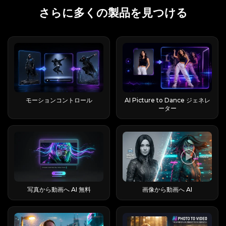
連続クリップを生成できます。 ただし、広告され
に例えて考えてみてください。&nbsp;Meta
が発生している。 このガイドでは、2026年にお
30秒の動画を使用してください。 最良の結果を
オシーンを生成するように設計されています。 つ
はデータ、コンセプト、そして密度の高いテキス
さらに多くの製品を見つける
ている最大実行時間は、すべてのプロンプトおよ
Vibesはソーシャルレイヤーであり、Metaエコシ
けるあらゆる無料アクセス方法について、検証済
得るには、まず短時間でゆっくりとしたテストか
まり、Seed Audio 1.0は音声を生成するだけでは
トをプロフェッショナルなレイアウトに変換でき
び解決において保証された安定した実行時間とし
ステム内のAI動画のスクロール可能なフィード
みの正直な分析を提供します。検証済みの制限事
ら始めましょう。 Klingモーションコントロール
ない。 それは音を誘導しようとしている。 Seed
るという。 そのため、インフォグラフィック、教
て扱うべきではありません。 例えば、以前の
で、そこで動画を閲覧したり、リミックスした
項、解決策の詳細、そしてクレジットが枯渇した
テスト結果 全身動作精度テスト結果：全身動作は
Audio 1.0とは何ですか？ Seed Audio 1.0は、テ
育用ポスター、比較表、製品説明資料、レポート
LTXV 13B 0.9.8リリースでは、最大60秒のロン
り、クロスポストしたりできます。
場合のマルチプラットフォーム戦略も含まれてい
Klingモーションコントロールの最も優れた分野
キストプロンプトと音声参照をターゲット音声に
のビジュアル、ソーシャルメディアのナレッジカ
グショット生成機能が導入されました。 新型の
&nbsp;Vibes.aiは、画像や動画の生成、スタイリ
ます。 Nano Banana AIとは何ですか？ （初心
です。 歩行、手を振る、踊る、回転する、大きな
変換できるAI音声生成モデルです。 それは単純に
ードなどに役立ちます。 これは重要な点です。な
LTX-2モデルは、最大約10秒までの同期された音
ングの変更、音楽の追加、リップシンクなど、実
者向けクイックガイド）Nano Bananaは、
腕の動きなどは、指示のみの画像から動画への変
聞こえるかもしれないが、その背後にある考え方
ぜなら、情報画像は理解しにくいからです。 モデ
声および映像クリップに重点を置いており、マル
際の作業が行われる場所です。 Meta Vibes
GoogleのGeminiエコシステムにおけるAI画像生
換よりも、参照動画に正確に従うことが多い。 キ
ははるかに大きい。 ほとんどのAI音声ツールは、
ルは、レイアウトを計画し、テキストを正しく配
チキーフレーム調整やビデオ拡張にも対応してい
Vibes.ai とは AI ビデオ フィード (発見 + リミック
成技術です。 あなたが望むものを説明すると、モ
ャラクター画像と参照動画の構図や体型比率が類
テキストを読み上げるだけです。 スクリプトを入
置し、セクションを区切り、階層構造を読みやす
ます。 長時間のシングルパス生成は、シーンに明
ス) フル生成スタジオ 主な用途 閲覧、リミック
デルは数秒で詳細な画像を生成します。 Nano
似している場合、結果が最も安定します。 高速回
力し、声を選び、ナレーションを付ける。 Seed
く保ちつつ、画像の見栄えを良くする必要があ
確な被写体、主要なアクションが1つ、照明が一定
ス、リール/ストーリーへの共有 テキストまたは
Banana、Nano Banana Pro、Nano Banana 2
転、ジャンプ、手足を交差させる動作、急な方向
Audio 1.0はそれをさらに超えています。 キャラ
る。 より精密な編集を実現するSeedream 5.0
モーションコントロール
AI Picture to Dance ジェネレ
で、カメラの変更が少ない場合に最も効果的で
画像から作成、編集 場所 Meta AI エコシステム
の違いとは？ Nano Banana AIが2026年にナン
転換には適していません。 よくある問題として
クターのセリフを生成できます。 感情的なトー
Proは、インタラクティブな精密編集にも対応す
ーター
す。 柔軟な動画拡張機能 動画拡張機能は、通
スタンドアロンの Web プロパティ 理由 Meta が
バーワンの評価を受ける画像生成器である理由
は、腕が伸びる、脚が不安定になる、手足が消え
ン。 アクセントや方言風の話し方。 バックグラ
るように設計されています。 公式発表によると、
常、より長いコンテンツを作成するためのより実
ビデオ生成を Meta AI アプリから移動しました
Nano Banana Proは、LMArenaのリーダーボー
る、体が一時的に交差する、といったものがあ
ウンドミュージック。 環境音。 フォーリーサウ
空間位置特定と領域認識を利用して、点選択、投
用的な方法です。 モデルにシーケンス全体を一度
(2026 年更新) これは、Reddit の「Meta Ai
ドでElo 1,360のトップに立ち、画像内のテキスト
る。 より良い結果を得るには、中程度の速度で動
ンドと効果音。 笑い声、ため息、呼吸、間などの
げ縄選択、スケッチレンダリング、色編集、素材
に生成させるのではなく、最初のクリップを生成
Vibes WTF」スレッドの背景にある移行です。あ
の精度は94%、最大14人のキャラクターの一貫
き、全身が写るようにし、被写体の周囲に十分な
非言語的な細部。 これはつまり、クリエイターは
置換、複数画像融合などをサポートできるとのこ
し、その最後の画像または最後のフレームを次の
るユーザーは、行方不明のジェネレーターを探し
性、そして最短4秒の生成速度を実現していま
スペースを確保してください。 顔の表情の一貫性
すべてのサウンドレイヤーを手動で構築する代わ
とです。 簡単に言うと、画像全体を再生成するこ
クリップの条件として使用します。 LTX Video
て「本当に気が狂ったと思った」と認めていま
す。 その組み合わせこそが、無料アクセスへの需
と頭部の回転に関するテスト結果：小さな顔の動
りに、1つのプロンプトで完全なオーディオシーン
となく、画像の一部だけを変更するように指示で
は、順方向および逆方向への拡張、ならびに画
す。 MetaはMeta AIアプリの方向性をチャットと
要が非常に高い理由を説明している。 Nano
きは問題なくできるが、大きな頭部の回転は依然
を記述できることを意味します。 例えば、雨の降
きるということです。 例えば、「この部屋をもっ
像、短いビデオセグメント、および複数のキーフ
キャンバスにシフトさせ、動画や画像の生成機能
Banana AIは本当に無料ですか？ （正直な回答）
として難しい。 鮮明な正面からの原画像を使用す
る街の情景を描写する際に、二人の人物が会話し
と良く見せてください」と言う代わりに、「ソフ
レームからの条件付けを正式にサポートしていま
全体を独立したVibes.aiに移行させた。 その分裂
はい、Nano Banana AIは制限付きではあります
れば、まばたき、微笑み、軽い視線、わずかな頭
ている様子、静かなサスペンス調の音楽、遠くで
ァの生地だけを変えて、照明と部屋のレイアウト
写真から動画へ AI 無料
画像から動画へ AI
す。 これにより、シーンの全体的な構図と動きの
こそ、ほとんどの競合他社の記事が見落としてい
が、完全に無料です。 Geminiアプリでは、1日に
の動きなども自然に見せることができる。 大きく
聞こえる車の音、足音、そして緊張感のある感情
はそのままにしてください」と言うことができま
方向を維持しながら、シーンを継続することが可
る点であり、それらは未だに発売当初の枠組みに
およそ20枚のNB2画像と2枚のNB Pro画像が提
体を回転させると、顔のちらつき、顔の比率の変
的なトーンを盛り込むことができます。 従来の音
す。 そういった指示は、実際の設計作業において
能になります。 シームレスなマルチクリップ生
囚われているからだ。 ビデオボタンが消えたとし
供されます。 AI Studioでは、50件の無料リクエ
化、または一時的な同一性喪失を引き起こす可能
声合成ツールは、音声のセリフを生成するだけか
はるかに役立ちます。 ByteDanceは公式資料に
成 より複雑なビデオは、多くの場合、短いシー
ても、故障したわけではなく、単に位置が変わっ
ストを提供しています。 Flowは最大150単位を付
性があります。 Kling 3.0の要素バインディング
もしれない。 Seed Audio 1.0は、音場全体を理解
おいてもレイヤー分離を実証している。 しかし、