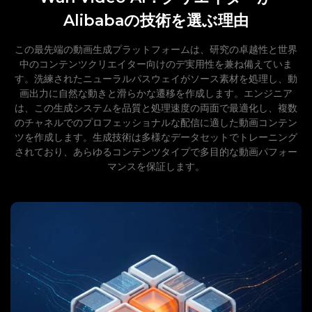
Alibabaの技術を選ぶ理由
この最先端の動画生成プラットフォームは、研究の卓越性と世界
中のコンテンツクリエイター向けのデ実用性を兼ね備えていま
す。洗練されたニューラルパスウェイがソース素材を処理し、動
画出力に自然な動きと滑らかな遷移を作成します。エンジニア
は、この生成システムを品質と処理速度の両面で最適化し、複数
のチャネルでのプロフェッショナルな配信に適した動画コンテン
ツを作成します。生成技術は多様なデータセットでトレーニング
されており、あらゆるコンテンツタイプで多目的な動画パフォー
マンスを保証します。