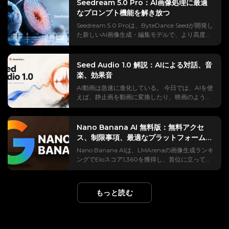
ぜ特定の国で読み込まれないのかなど、誰も意見
Seedream 5.0 Pro：AI画像処理に最適
きを生成する標準的な画像から動画への変換とは
動画生成ツールComfyUIのワークフローは、通
が一致していません。 このガイドでは、それらす
なプロンプト機能を解き放つ
異なり、これは動画から直接パフォーマンスをコ
常、次の3つの方法を組み合わせます。まず、よ
べてを分かりやすく解説しています。 分かりやす
ピーします。 プロンプトは主に、背景や照明など
Seedream 5.0 Proは、ByteDance Seedが開発し
り長い初期クリップを生成し、そのクリップの最
い英語での定義、動画の作成とリミックスの手順
の視覚的な詳細を制御します。 Kling 2.6では、
た新しいAI画像生成・編集モデルで、より高度な
終フレームから延長し、最後に、制御された複数
をステップバイステップで解説、無料版とウォー
方向モードと3～30秒のクリップを備えた、この
ビジュアル制作を可能にするために設計されてい
の動画セグメントを1つの連続したシーケンスに結
ターマークに関する質問への正直な回答、実際に
参照ベースのワークフローが導入されました。
ます。 画像モデルの性能が向上するにつれて、プ
合します。 このガイドでは、どの ComfyUI ビデ
ユーザーが遭遇したエラーの修正方法、そして
Kling 3.0では要素バインディングが追加され、追
ロンプトも進化する必要がある。 構造化されたイ
オ モデルが長尺コンテンツに適しているか、再現
Seed Audio 1.0 解説：AIによる対話、音
Sora 2とVeo 3との使用例の比較が提供されま
加の顔参照が可能になり、頭の回転や表情の変化
ンフォグラフィック、UIモックアップ、商用ビジ
可能なワークフローを構築する方法、文字のず
楽、効果音
す。 最終更新日：2026年7月 Vibes AIとは何です
時の同一性の一貫性が向上します。 Klingモーシ
ュアル、多言語ポスター、または精密な画像編集
れ、ちらつき、目に見えるカット、メモリ不足エ
か？ Meta Vibes、Vibes.ai、および名称の混乱に
ョンコントロールの使い方：まず、人物または人
AI動画は急速に進化している。 今日では、AIを使
を希望する場合、単純なテーマ＋スタイルの指示
ラーを軽減する方法について説明します。
ついて説明 Vibes AI は通常、Meta Vibes を指し
型キャラクターが写った鮮明な画像をアップロー
えば、静止画を動画に変換したり、映画のような
だけではもはや十分ではありません。 本当の問題
ComfyUIは長尺のAI動画を生成できますか？ は
ます。Meta Vibes は、作成、リミックス、共有
ドし、次に、カットや激しいカメラワークのない
カメラワークを作成したり、短い広告を生成した
は、Seedream 5.0 Proをどのように異なる方法
い、ComfyUIは長尺のAI動画を生成できますが、
できる AI 生成ビデオの Meta AI のショートフォ
連続した参照ビデオを追加します。 方向モードを
り、ソーシャルメディア用の動画クリップを作成
で起動すればよいか、ということです。 このガイ
ComfyUI自体は動画生成モデルではありません。
ームフィードです。&nbsp;実際の世代は今、
選択してください。「ビデオに合わせる」は、ダ
したりすることが、わずか数分で可能になりま
ドでは、Seedream 5.0 Proの公式サンプルを分
Nano Banana AI 無料版：無料アクセ
これはノードベースの環境であり、モデル、プロ
Vibes.ai 上で生活している。 現在、サービス開始
ンス、回転、大きな動きに適しています。「画像
す。 しかし、ある問題が依然として多くのAI動画
析し、再利用可能なプロンプト式に変換します。
ス、制限事項、最適なプラットフォームに
ンプト、参照画像、サンプラー、フレーム制御、
までは無料で利用できますが、画面比率、音声、
に合わせる」は、元の方向を維持し、プロンプト
を未完成なものに感じさせている。 音。 映像は
Seedream 5.0 Proの特長は何ですか？
および出力ツールがワークフローに接続されてい
関する完全ガイド（2026年版）
地域的なアクセス状況にはまだばらつきがありま
Nano Banana AIは、LMArenaの画像生成ランキ
に基づいたカメラ制御を可能にします。 Kling
映画のように美しくても、声が抑揚に欠けていた
Seedream 5.0 Proは、単なる画像生成ツールと
ます。 また、内蔵のワークフローテンプレート
す。 Metaは2025年9月にVibesを「発見→作成→
ングでEloスコア1,360を獲得し、首位に立ってい
3.0では、要素バインディングを使用して、頭が
り、背景が静かだったり、効果音が映像と合って
いうよりも、デザインツールに近い設計になって
は、サポートされているビデオモデル向けの既製
リミックス→公開」のループとして発表し、当初
ます。しかも、無料で利用できます。 しかし、
回転したときに顔の角度や表情を追加できます。
いなかったりすると、シーン全体のインパクトが
いるため、非常に便利です。 それは単に魅力的な
の開始点を提供します。 最大動画長は、選択した
はMidjourneyとBlack Forest Labsのモデルによ
「無料」には、ほとんどのガイドブックが見落と
次に、環境、照明、またはカメラに関する短い指
失われてしまう。 だからこそ、Seed Audio 1.0は
ビジュアルを作り出すだけではない。 画像内で情
モデル、出力解像度、フレーム数、利用可能な
って支えられていた。 Metaのビデオツールをお
している細かい条件が付いている。 1日の利用制
示を記述してください。動きを再度説明する必要
注目に値するのだ。 Doubao-Seed-Audio 1.0と
報、オブジェクト、テキスト、デザイン要素をど
もっと読む
VRAM容量、および動画が1回の処理で作成され
探しなら、ここはまさにぴったりの場所です。こ
限が予告なく大幅に削減されたり、目に見えない
はありません。 入力品質に重点を置く：全身動画
しても知られるこの新しいAI音声生成モデルは、
のように配置すべきかを理解しようとするもので
るか、複数世代にわたって拡張されるかによって
のセクションの残りの部分では、類似のツールに
透かしがすべてのピクセルに埋め込まれたり、分
と全身画像を一致させ、手足が見える状態を保
単なるテキスト読み上げツールではありません。
す。 情報量の多い画像の方が優れている。最大の
異なります。 ネイティブ長尺クリップ生成 一部
ついて解説します。 メタバイブス vs. Vibes.ai ―
かりにくい課金設定によってユーザーが誤って
ち、被写体の周囲に余白を設ける。 登場人物は1
これは、セリフ、感情表現、BGM、雰囲気、効
アップグレードの1つは、複雑な情報の視覚化で
のモデルでは、単一のワークフローで比較的長い
違いは何ですか？ それらを、飼料工場と工場工場
2,000ドルを超える料金を請求されたりする事態
人、動きは中程度、障害物は最小限、長さは3～
果音などを含む、プロンプトから完全なオーディ
す。 ByteDance社によれば、Seedream 5.0 Pro