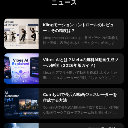
ニュース
Klingモーションコントロールのレビュ
ー：その精度は？
Kling Motion Controlは、参照ビデオ内の動作を
静止画像に表示されるキャラクターに転送しま
す。 通常の画像から動画への生成とは異なり、被
写体がどのように動くべきかを推測するために、
指示だけに頼ることはありません。 参照クリップ
Vibes AIとは？Metaの無料AI動画生成ツ
は、タイミング、ポーズの変化、頭の動き、そし
ール解説（2026年版ガイド）
て表情の大部分を制御します。 公式デモではスム
Meta AIアプリを開いて動画を作成しようとした
ーズに見えるが、実際の信頼性は、モーション速
際に、ジェネレーターが消えてしまったとして
度、キャラクターのフレーミング、顔の角度、お
も、それはあなたの気のせいではありません。
よびオクルージョンに左右される。 全体的に見
Metaがそれを移動させたことで、「vibes ai」は
て、Kling Motion Controlは明確で連続的な身体
いつの間にかAI動画における最も紛らわしい検索
の動きには最適ですが、手の動き、小道具、非常
ComfyUIで長尺AI動画ジェネレーターを
語の一つになってしまった。 問題は、その名前が
に速い動作は予測しにくいままです。 Klingモー
作成する方法
同時に3つの方向を指し示していることだ。Meta
ションコントロールとは何ですか？ Kling
ComfyUIで長尺のAI動画を作成するには、標準的
Vibes（フィード）、Vibes.ai（ジェネレータ
Motion Controlは、キャラクター画像と参照ビデ
な動画ワークフローでフレーム数を増やすだけで
ー）、そしてMetaとは全く関係のない、模倣的
オを使用して、実際の動き（ポーズ、タイミン
は不十分です。 動画が長くなると、GPUメモ
な「バイブ」アプリの数々。 さらに、本当に無料
グ、ジェスチャー、および一部の表情）をキャラ
リ、生成時間、動きの一貫性、キャラクターの安
なのか、ウォーターマークを回避できるのか、な
クターに転送します。 テキストプロンプトから動
定性に対する要求が高まります。 実用的な長尺AI