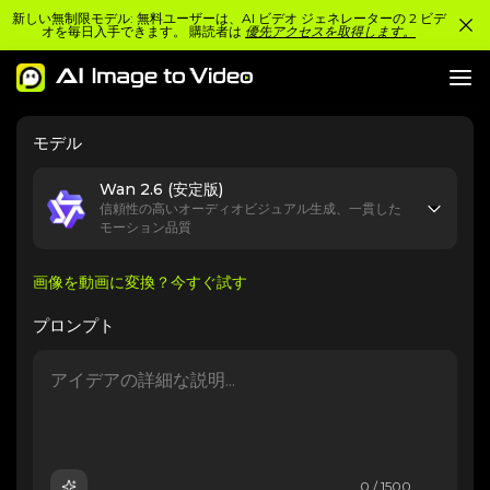
新しい無制限モデル: 無料ユーザーは、AI ビデオ ジェネレーターの 2 ビデ
オを毎日入手できます。 購読者は
優先アクセスを取得します。
モデル
Wan 2.6 (安定版)
信頼性の高いオーディオビジュアル生成、一貫した
モーション品質
画像を動画に変換？今すぐ試す
プロンプト
0 / 1500