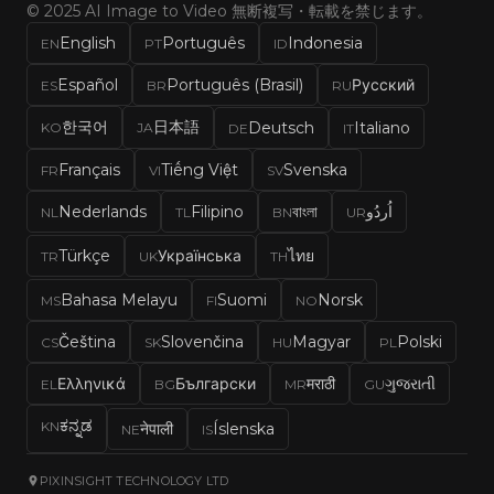
© 2025 AI Image to Video 無断複写・転載を禁じます。
English
Português
Indonesia
EN
PT
ID
Español
Português (Brasil)
Русский
ES
BR
RU
한국어
日本語
Deutsch
Italiano
KO
JA
DE
IT
Français
Tiếng Việt
Svenska
FR
VI
SV
Nederlands
Filipino
বাংলা
اُردُو
NL
TL
BN
UR
Türkçe
Українська
ไทย
TR
UK
TH
Bahasa Melayu
Suomi
Norsk
MS
FI
NO
Čeština
Slovenčina
Magyar
Polski
CS
SK
HU
PL
Ελληνικά
Български
मराठी
ગુજરાતી
EL
BG
MR
GU
ಕನ್ನಡ
KN
नेपाली
Íslenska
NE
IS
PIXINSIGHT TECHNOLOGY LTD