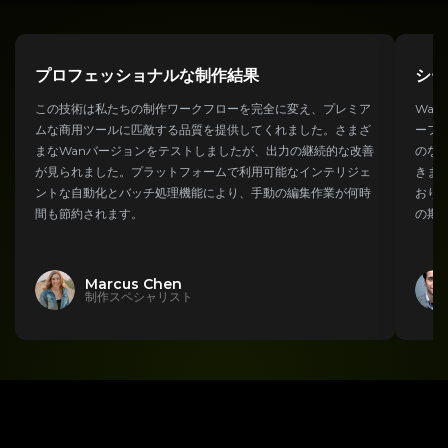
プロフェッショナルな制作結果
シー
この技術は私たちの制作ワークフローを完全に変え、プレミア
Wa
ムな商用ツールに匹敵する品質を提供してくれました。さまざ
ーフ
まなWanバージョンをテストしましたが、出力の継続的な改善
のな
が見られました。プラットフォームで利用可能なインテリジェ
きま
ントな自動化とバッチ処理機能により、手動の編集作業が何時
おり
間も節約されます。
の期
Marcus Chen
制作スペシャリスト