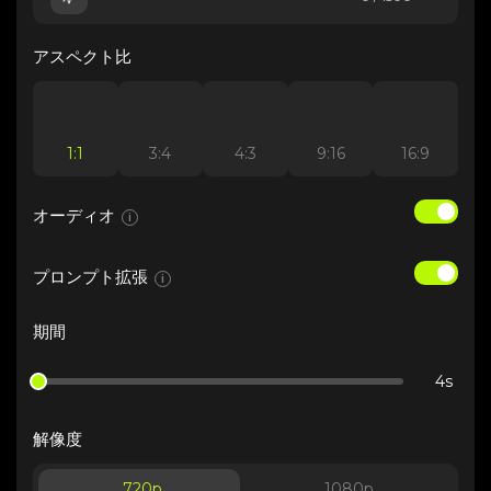
アスペクト比
1:1
3:4
4:3
9:16
16:9
オーディオ
i
プロンプト拡張
i
期間
4s
解像度
720p
1080p