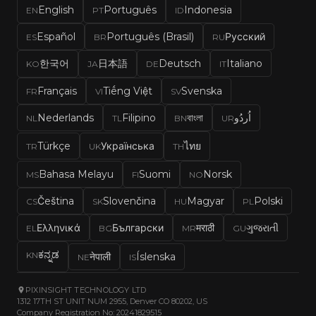
English
Português
Indonesia
EN
PT
ID
Español
Português (Brasil)
Русский
ES
BR
RU
한국어
日本語
Deutsch
Italiano
KO
JA
DE
IT
Français
Tiếng Việt
Svenska
FR
VI
SV
Nederlands
Filipino
বাংলা
اُردُو
NL
TL
BN
UR
Türkçe
Українська
ไทย
TR
UK
TH
Bahasa Melayu
Suomi
Norsk
MS
FI
NO
Čeština
Slovenčina
Magyar
Polski
CS
SK
HU
PL
Ελληνικά
Български
मराठी
ગુજરાતી
EL
BG
MR
GU
ಕನ್ನಡ
KN
नेपाली
Íslenska
NE
IS
PIXINSIGHT TECHNOLOGY LTD
1312 17TH ST UNIT NUM 2955, Denver CO 80202, US
Company Registration No: 20241829515