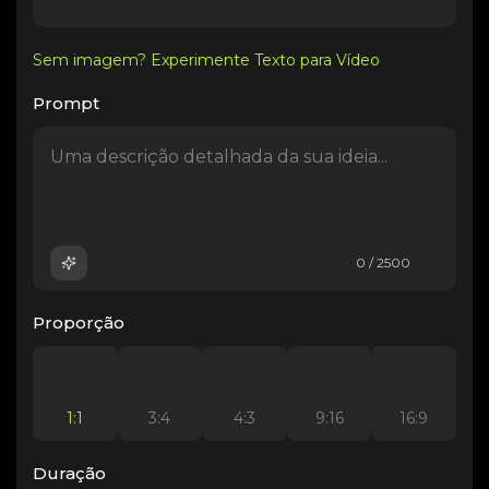
Sem imagem? Experimente Texto para Vídeo
Prompt
0 / 2500
Proporção
1:1
3:4
4:3
9:16
16:9
Duração