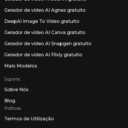
priorizam o suporte a ARA2, a edição MIDI e o
Dolby Atmos em detrimento de adições de IA.
Gerador de vídeo AI Agnes gratuito
Outros produtos de IA notáveis ​​com o nome
Luna: Luna AI Voice (Steer Health) — IA de voz
DeepAI Image To Video gratuito
para comunicação na área da saúde que
automatiza perguntas frequentes de
pacientes, agendamento e integração com
Gerador de vídeo AI Canva gratuito
registros eletrônicos de saúde (EHR) para
ambientes de saúde em conformidade com a
Gerador de vídeo AI Snapgen gratuito
HIPAA. Luna AI Voice (Rasen AI) — Modelo de
voz expressivo. Modelo de voz de vanguarda
Gerador de vídeo AI Flixly gratuito
que combina fala, som e música. Acesso à API
em rasen.ai. Luna AI — Aplicativo de desktop
Mais Modelos
de código aberto Claude de código aberto
Suporte
Sobre Nós
Blog
Políticas
Termos de Utilização