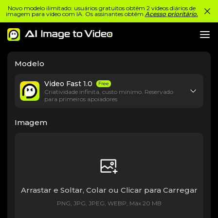
Novo modelo ilimitado: usuários gratuitos obtêm 2 vídeos diários de
imagem para vídeo com IA. Os assinantes obtêm
Acesso prioritário.
Modelo
Video Fast 1.0
Free
Criatividade infinita, custo mínimo. Reservado
para primeiros apoiadores
Imagem
Arrastar e Soltar, Colar ou Clicar para Carregar
PNG, JPG, JPEG, WEBP, Máx 20 MB