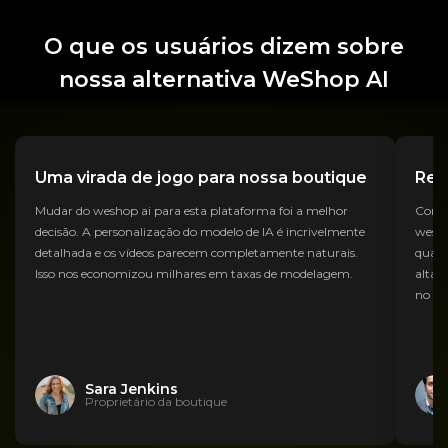
O que os usuários dizem sobre
nossa alternativa WeShop AI
Uma virada de jogo para nossa boutique
Ren
Mudar do weshop ai para esta plataforma foi a melhor
Como 
decisão. A personalização do modelo de IA é incrivelmente
wesho
detalhada e os vídeos parecem completamente naturais.
quali
Isso nos economizou milhares em taxas de modelagem.
alta 
no m
Sara Jenkins
Proprietário da boutique