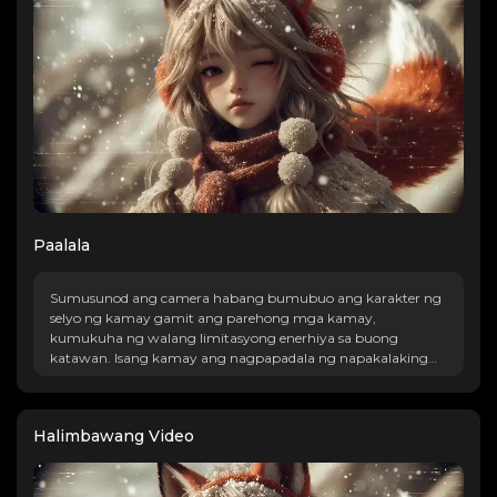
Paalala
Sumusunod ang camera habang bumubuo ang karakter ng
selyo ng kamay gamit ang parehong mga kamay,
kumukuha ng walang limitasyong enerhiya sa buong
katawan. Isang kamay ang nagpapadala ng napakalaking
sinag ng enerhiya pasulong, at sinusubaybayan ng camera
ang sinag habang bumabagsak ito sa isang napakalaking
bundok ng niyebe, na nagresulta sa marahas na pagsabog na
Halimbawang Video
nagpapakita ng napakalaking kapangyarihan at presensya
ng karakter.