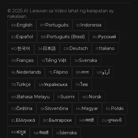
© 2025 AI Larawan sa Video lahat ng karapatan ay
nakalaan.
English
Português
Indonesia
EN
PT
ID
Español
Português (Brasil)
Русский
ES
BR
RU
한국어
日本語
Deutsch
Italiano
KO
JA
DE
IT
Français
Tiếng Việt
Svenska
FR
VI
SV
Nederlands
Filipino
বাংলা
اُردُو
NL
TL
BN
UR
Türkçe
Українська
ไทย
TR
UK
TH
Bahasa Melayu
Suomi
Norsk
MS
FI
NO
Čeština
Slovenčina
Magyar
Polski
CS
SK
HU
PL
Ελληνικά
Български
मराठी
ગુજરાતી
EL
BG
MR
GU
ಕನ್ನಡ
KN
नेपाली
Íslenska
NE
IS