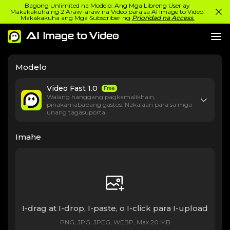
Bagong Unlimited na Modelo: Ang Mga Libreng User ay
Makakakuha ng 2 Araw-araw na Video para sa AI Image to Video.
Makakakuha ang Mga Subscriber ng
Prioridad na Access.
Modelo
Video Fast 1.0
Free
Walang hanggang pagkamalikhain,
pinakamababang gastos. Nakalaan para sa mga
unang tagasuporta
Imahe
I-drag at I-drop, I-paste, o I-click para I-upload
PNG, JPG, JPEG, WEBP, Max 20 MB