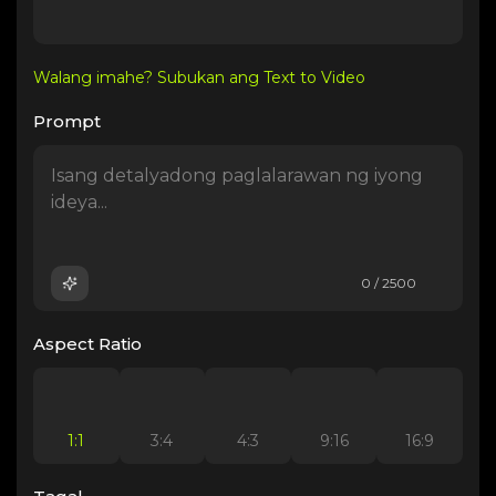
Walang imahe? Subukan ang Text to Video
Prompt
0 / 2500
Aspect Ratio
1:1
3:4
4:3
9:16
16:9