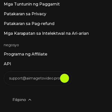
ang suporta sa ARA2, pag-edit ng MIDI, at
Mga Tuntunin ng Paggamit
Dolby Atmos kaysa sa mga karagdagan ng
AI. Iba Pang Kilalang Produkto ng AI na
Patakaran sa Privacy
Pinangalanang Luna Luna AI Voice (Steer
Health) — Healthcare Communication Voice.
Patakaran sa Pag-refund
Ang AI na ito ay nag-aautomat ng mga FAQ,
pag-iiskedyul, at pagsasama ng EHR sa mga
Mga Karapatan sa Intelektwal na Ari-arian
pasyente para sa mga setting ng
pangangalagang pangkalusugan na
sumusunod sa HIPAA. Luna AI Voice (Rasen
negosyo
AI) — Modelo ng Nagpapahayag na Boses
Frontier na modelo ng boses na pinagsasama
Programa ng Affiliate
ang pagsasalita, tunog, at musika. Pag-access
sa API sa rasen.ai. Luna AI — Open-Source na
API
Desktop App Open-source na Claude
support@aiimagetovideo.pro
Filipino