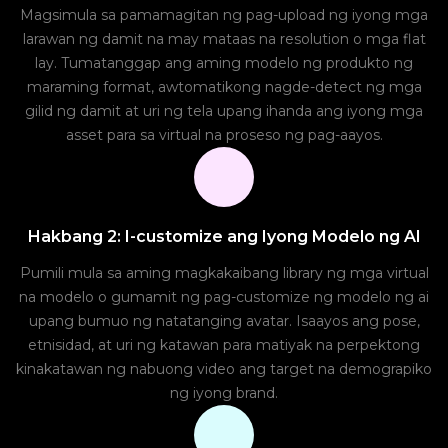
Magsimula sa pamamagitan ng pag-upload ng iyong mga
larawan ng damit na may mataas na resolution o mga flat
lay. Tumatanggap ang aming modelo ng produkto ng
maraming format, awtomatikong nagde-detect ng mga
gilid ng damit at uri ng tela upang ihanda ang iyong mga
asset para sa virtual na proseso ng pag-aayos.
Hakbang 2: I-customize ang Iyong Modelo ng AI
Pumili mula sa aming magkakaibang library ng mga virtual
na modelo o gumamit ng pag-customize ng modelo ng ai
upang bumuo ng natatanging avatar. Isaayos ang pose,
etnisidad, at uri ng katawan para matiyak na perpektong
kinakatawan ng nabuong video ang target na demograpiko
ng iyong brand.