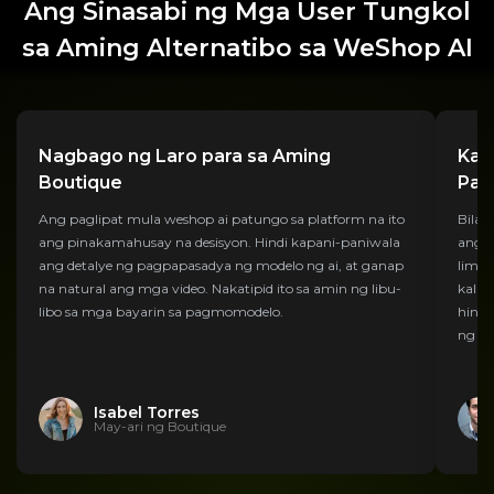
Ang Sinasabi ng Mga User Tungkol
sa Aming Alternatibo sa WeShop AI
Nagbago ng Laro para sa Aming
Kah
Boutique
Pag
Ang paglipat mula weshop ai patungo sa platform na ito
Bilan
ang pinakamahusay na desisyon. Hindi kapani-paniwala
ang a
ang detalye ng pagpapasadya ng modelo ng ai, at ganap
limit
na natural ang mga video. Nakatipid ito sa amin ng libu-
kalid
libo sa mga bayarin sa pagmomodelo.
hindi
ng mg
Isabel Torres
May-ari ng Boutique