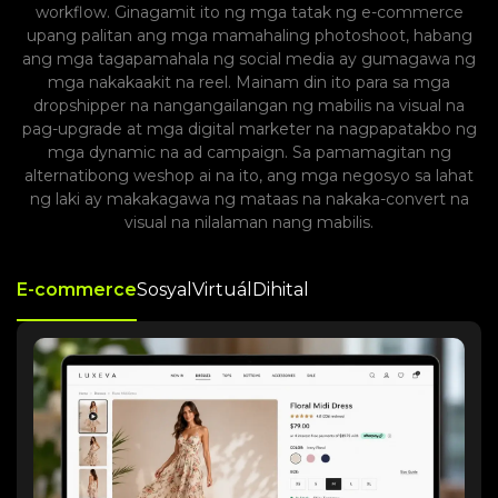
workflow. Ginagamit ito ng mga tatak ng e-commerce
upang palitan ang mga mamahaling photoshoot, habang
ang mga tagapamahala ng social media ay gumagawa ng
mga nakakaakit na reel. Mainam din ito para sa mga
dropshipper na nangangailangan ng mabilis na visual na
pag-upgrade at mga digital marketer na nagpapatakbo ng
mga dynamic na ad campaign. Sa pamamagitan ng
alternatibong weshop ai na ito, ang mga negosyo sa lahat
ng laki ay makakagawa ng mataas na nakaka-convert na
visual na nilalaman nang mabilis.
E-commerce
Sosyal
Virtuál
Dihital