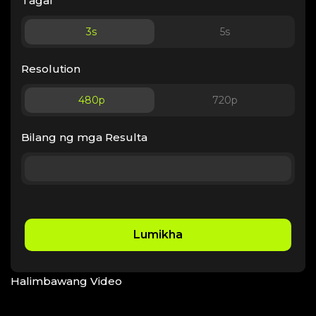
Tagal
3
s
5
s
Resolution
480p
720p
Bilang ng mga Resulta
Lumikha
Halimbawang Video