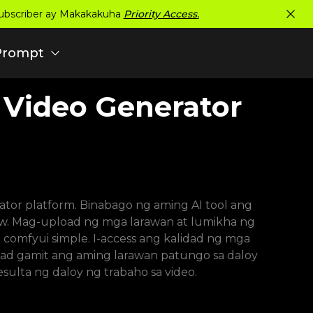
ubscriber ay Makakakuha
Priority Access.
Prompt
 Video Generator
ator platform. Binabago ng aming AI tool ang
. Mag-upload ng mga larawan at lumikha ng
comfyui simple. I-access ang kalidad ng mga
ad gamit ang aming larawan patungo sa daloy
ulta ng daloy ng trabaho sa video.