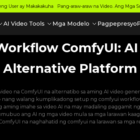
eng User ay Makakakuha Pang-araw-araw na Video. Ang Mga S
Pagpepresyo
AI Video Tools
Mga Modelo
Workflow ComfyUI: AI
Alternative Platform
ideo na ComfyUI na alternatibo sa aming AI video gener
nang walang kumplikadong setup ng comfyui workflow
g aming imahe sa video AI na may madaling paggamit ng 
Bumubuo ang AI ng mga video mula sa mga larawan kaag
 ComfyUI na naghahatid ng comfyui na larawan sa mga res