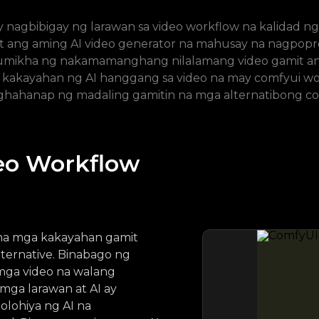
nagbibigay ng larawan sa video workflow na kalidad ng
t ang aming AI video generator na mahusay na nagpopr
lumikha ng nakamamanghang nilalamang video gamit ang
kakayahan ng AI hanggang sa video na may comfyui wor
ghahanap ng madaling gamitin na mga alternatibong co
eo Workflow
 na mga kakayahan gamit
ternative. Binabago ng
mga video na walang
ga larawan at AI ay
lohiya ng AI na