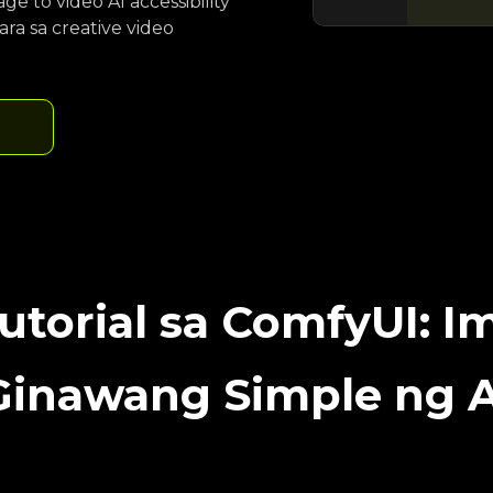
e to video AI accessibility
ra sa creative video
utorial sa ComfyUI: I
Ginawang Simple ng A