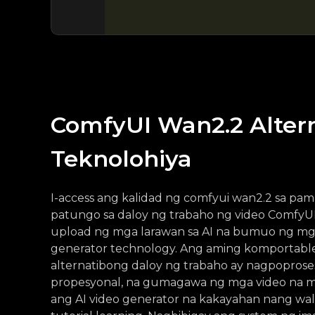
ComfyUI Wan2.2 Alter
Teknolohiya
I-access ang kalidad ng comfyui wan2.2 sa pa
patungo sa daloy ng trabaho ng video ComfyUI
upload ng mga larawan sa AI na bumuo ng mga
generator technology. Ang aming komportable
alternatibong daloy ng trabaho ay nagpopros
propesyonal, na gumagawa ng mga video na ma
ang AI video generator na kakayahan nang w