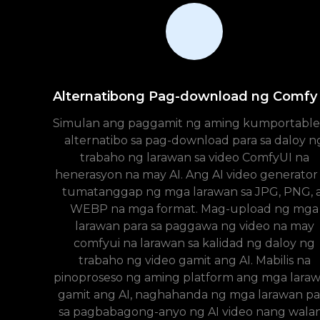
Alternatibong Pag-download ng Comfy
Simulan ang paggamit ng aming kumportabl
alternatibo sa pag-download para sa daloy n
trabaho ng larawan sa video ComfyUI na
henerasyon na may AI. Ang AI video generator
tumatanggap ng mga larawan sa JPG, PNG, 
WEBP na mga format. Mag-upload ng mga
larawan para sa paggawa ng video na may
comfyui na larawan sa kalidad ng daloy ng
trabaho ng video gamit ang AI. Mabilis na
pinoproseso ng aming platform ang mga lara
gamit ang AI, naghahanda ng mga larawan pa
sa pagbabagong-anyo ng AI video nang wala