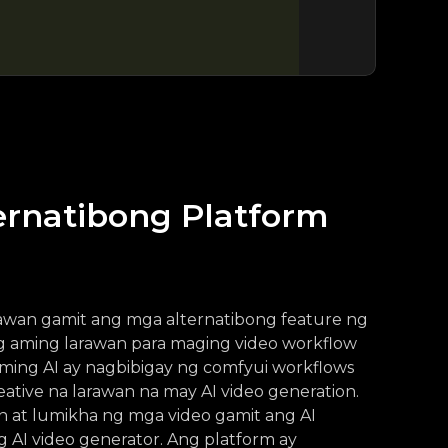
ernatibong Platform
awan gamit ang mga alternatibong feature ng
g aming larawan para maging video workflow
ming AI ay nagbibigay ng comfyui workflows
eative na larawan na may AI video generation.
 at lumikha ng mga video gamit ang AI
 AI video generator. Ang platform ay