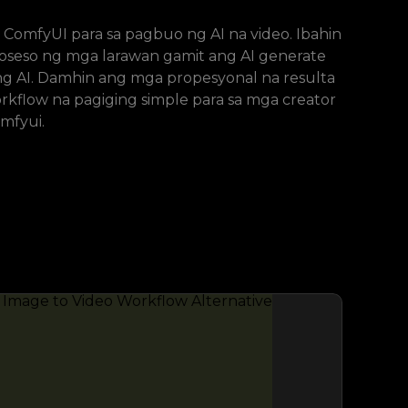
 ComfyUI para sa pagbuo ng AI na video. Ibahin
oseso ng mga larawan gamit ang AI generate
 AI. Damhin ang mga propesyonal na resulta
kflow na pagiging simple para sa mga creator
mfyui.