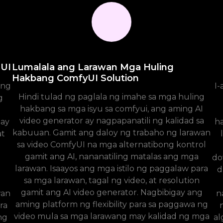
 UI
Lumalala ang Larawan Mga Huling
Hakbang ComfyUI Solution
eng
I-
Hindi tulad ng paglala ng imahe sa mga huling
g
hakbang sa mga isyu sa comfyui, ang aming AI
video generator ay nagpapanatili ng kalidad sa
 ay
h
kabuuan. Gamit ang daloy ng trabaho ng larawan
at
sa video ComfyUI na mga alternatibong kontrol
gamit ang AI, nananatiling matalas ang mga
do
larawan. Isaayos ang mga istilo ng paggalaw para
d
sa mga larawan, tagal ng video, at resolution
gamit ang AI video generator. Nagbibigay ang
wan
n
aming platform ng flexibility para sa paggawa ng
ra
video mula sa mga larawang may kalidad ng mga
ng
al