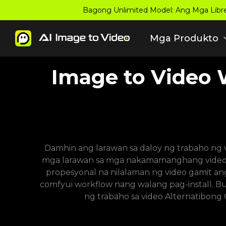
Bagong Unlimited Model: Ang Mga Libr
Mga Produkto
Image to Video 
Damhin ang larawan sa daloy ng trabaho ng v
mga larawan sa mga nakamamanghang video 
propesyonal na nilalaman ng video gamit an
comfyui workflow nang walang pag-install. 
ng trabaho sa video Alternatibong