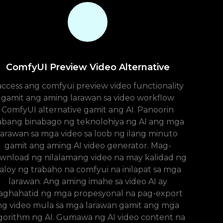
ComfyUI Preview Video Alternative
access ang comfyui preview video functionality
gamit ang aming larawan sa video workflow
ComfyUI alternative gamit ang AI. Panoorin
abang binabago ng teknolohiya ng AI ang mga
larawan sa mga video sa loob ng ilang minuto
gamit ang aming AI video generator. Mag-
wnload ng nilalamang video na may kalidad ng
aloy ng trabaho na comfyui na inilapat sa mga
larawan. Ang aming imahe sa video AI ay
aghahatid ng mga propesyonal na pag-export
ng video mula sa mga larawan gamit ang mga
gorithm ng AI. Gumawa ng AI video content na