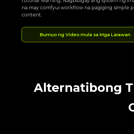
tutorial learning. Nagbibigay ang system ng imag
na may comfyui workflow na pagiging simple pa
content.
Bumuo ng Video mula sa Mga Larawan
Alternatibong T