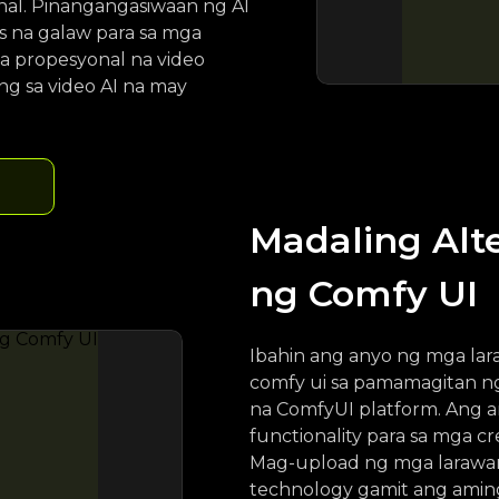
al. Pinangangasiwaan ng AI
s na galaw para sa mga
a propesyonal na video
g sa video AI na may
Madaling Alt
ng Comfy UI
Ibahin ang anyo ng mga lar
comfy ui sa pamamagitan n
na ComfyUI platform. Ang a
functionality para sa mga cr
Mag-upload ng mga larawan
technology gamit ang aming