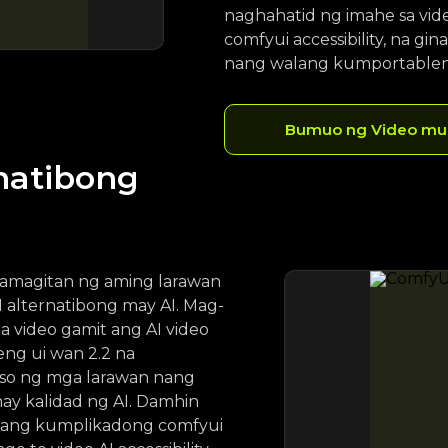
naghahatid ng imahe sa vid
comfyui accessibility, na g
nang walang kumportablen
Bumuo ng Video mul
natibong
mamagitan ng aming larawan
 alternatibong may AI. Mag-
 video gamit ang AI video
ng ui wan 2.2 na
eso ng mga larawan nang
y kalidad ng AI. Damhin
alang kumplikadong comfyui