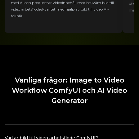
med AI och producerar videoinnehåll med bekväm bild till
utmär
video arbetsflödeskvalitet med hjälp av bild till video AI-
med bi
teknik.
Vanliga frågor: Image to Video
Workflow ComfyUI och AI Video
Generator
Vad är bild till video arbetsflöde ComfyUI?