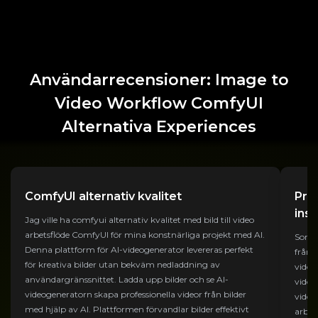
Användarrecensioner: Image to
Video Workflow ComfyUI
Alternativa Experiences
ComfyUI alternativ kvalitet
Pro
inst
Jag ville ha comfyui alternativ kvalitet med bild till video
arbetsflöde ComfyUI för mina konstnärliga projekt med AI.
Som i
Denna plattform för AI-videogenerator levereras perfekt
från 
för kreativa bilder utan bekväm nedladdning av
video
användargränssnittet. Ladda upp bilder och se AI-
video
videogeneratorn skapa professionella videor från bilder
video
med hjälp av AI. Plattformen förvandlar bilder effektivt
arbet