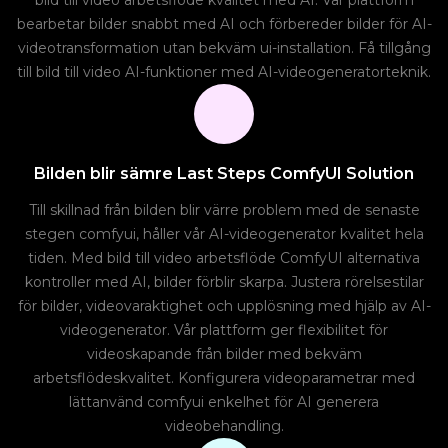
bild till video arbetsflöde kvalitet med AI. Vår plattform
bearbetar bilder snabbt med AI och förbereder bilder för AI-
videotransformation utan bekväm ui-installation. Få tillgång
till bild till video AI-funktioner med AI-videogeneratorteknik.
Bilden blir sämre Last Steps ComfyUI Solution
Till skillnad från bilden blir värre problem med de senaste
stegen comfyui, håller vår AI-videogenerator kvalitet hela
tiden. Med bild till video arbetsflöde ComfyUI alternativa
kontroller med AI, bilder förblir skarpa. Justera rörelsestilar
för bilder, videovaraktighet och upplösning med hjälp av AI-
videogenerator. Vår plattform ger flexibilitet för
videoskapande från bilder med bekväm
arbetsflödeskvalitet. Konfigurera videoparametrar med
lättanvänd comfyui enkelhet för AI generera
videobehandling.