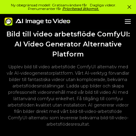
Ny obegränsad modell: Gratisanvändare får Dagliga videor.
Prenumeranter får
Prioriterad åtkomst.
Bild till video arbetsflöde ComfyUI:
AI Video Generator Alternative
Platform
Upplev bild till video arbetsflöde ComfyUI alternativ med
vår AI-videogeneratorplattform. Vårt AI-verktyg förvandlar
bilder till fantastiska videor utan komplicerade, bekväma
arbetsflödesinställningar. Ladda upp bilder och skapa
professionellt videoinnehåll med vår bild till video AI med
lättanvänd comfyui enkelhet. Få tillgång till comfyui
arbetsflöden kvalitet utan installation. AI genererar videor
från bilder direkt med vårt bild-till-video-arbetsflöde
ComfyUI-alternativ som levererar bekväma bild-till-video-
arbetsflödesresultat.