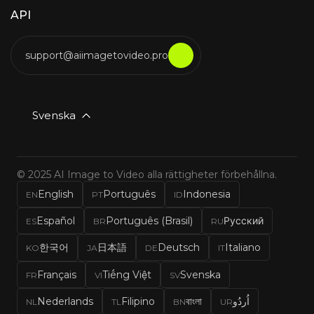
API
support@aiimagetovideo.pro
Svenska
© 2025 AI Image to Video alla rättigheter förbehållna.
English
Português
Indonesia
EN
PT
ID
Español
Português (Brasil)
Русский
ES
BR
RU
한국어
日本語
Deutsch
Italiano
KO
JA
DE
IT
Français
Tiếng Việt
Svenska
FR
VI
SV
Nederlands
Filipino
বাংলা
اُردُو
NL
TL
BN
UR