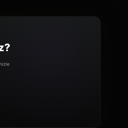
rdan kaçınmalıdır.
ız?
nizle