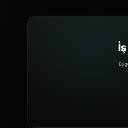
fiyatlandırma, oluşturm
İş
Bugü