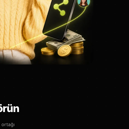
örün
 ortağı