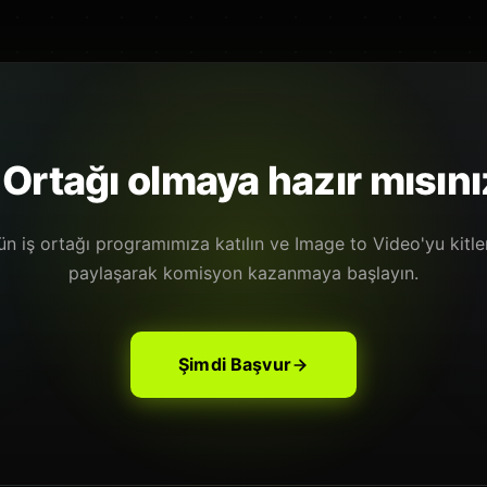
a sonuçları veya kullanım limitleri hakkında yanıltıcı iddiala
 Ortağı olmaya hazır mısın
n iş ortağı programımıza katılın ve Image to Video'yu kitle
paylaşarak komisyon kazanmaya başlayın.
Şimdi Başvur