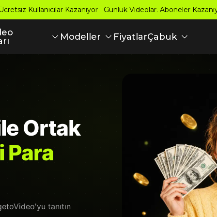
 Ücretsiz Kullanıcılar Kazanıyor Günlük Videolar. Aboneler Kazan
deo
Fiyatlar
Modeller
Çabuk
arı
le Ortak
i Para
getoVideo'yu tanıtın