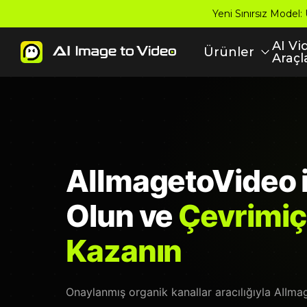
Yeni Sınırsız Model:
AI Vi
Ürünler
Araçl
AIImagetoVideo i
Olun ve
Çevrimiç
Kazanın
Onaylanmış organik kanallar aracılığıyla AIIma