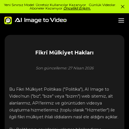
Yeni Sınırsız Model: Ücretsiz Kullanıcılar Kazanıyor Günlük Videolar.
Aboneler Kazanıyor
Öncelikli Erişim.
Fikri Mülkiyet Hakları
Son güncelleme: 27 Nisan 2026
Bu Fikri Mülkiyet Politikası ("Politika"), AI Image to
Video'nun ("biz", "bize" veya "bizim") web sitemiz, alt
alanlarımız, API'lerimiz ve görüntüden videoya
oluşturma hizmetlerimiz (toplu olarak "Hizmetler") ile
ilgili fikri mülkiyet ihlali iddialarını nasıl ele aldığını açıklar.