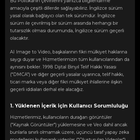
Bu Politikanın çevirilerini yalnızca bilgilendirme
amacıyla çeşitli dillerde sağlayabiliriz. İngilizce sürüm
yasal olarak bağlayıcı olan tek sürümdür. İngilizce
sürüm ile çevrilmiş bir sürüm arasında herhangi bir
tutarsızlık olması durumunda, İngilizce sürüm geçerli
olacaktır.
AI Image to Video, başkalarının fikri mülkiyet haklarına
saygı duyar ve Hizmetlerimizin tüm kullanıcılarından da
aynısını bekler. 1998 Dijital Binyıl Telif Hakkı Yasası
("DMCA") ve diğer geçerli yasalar uyarınca, telif hakkı,
ticari marka veya diğer fikri mülkiyet ihlallerine ilişkin
geçerli iddiaları derhal ele alacağız.
1. Yüklenen İçerik için Kullanıcı Sorumluluğu
Hizmetlerimiz, kullanıcıların durağan görüntüler
("Kaynak Görüntüler") yüklemesine ve Veo dahil ancak
bunlarla sınırlı olmamak üzere, üçüncü taraf yapay zeka
modellerini kullanarak videolar ("Oluşturulan Videolar")