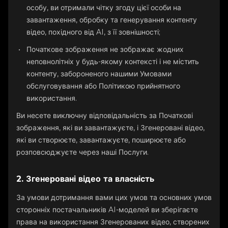
особу, ви отримали чітку згоду цієї особи на
завантаження, обробку та генерування контенту
відео, похідного від AI, з її зовнішності;
Початкове зображення не зображає жодних
неповнолітніх у будь-якому контексті і не містить
контенту, забороненого нашими Умовами
обслуговування або Політикою прийнятного
використання.
Ви несете виключну відповідальність за Початкові
зображення, які ви завантажуєте, і Згенеровані відео,
які ви створюєте, завантажуєте, поширюєте або
розповсюджуєте через наші Послуги.
2. Згенеровані відео та власність
За умови дотримання вами цих умов та основних умов
сторонніх постачальників AI-моделей ви зберігаєте
права на використання Згенерованих відео, створених