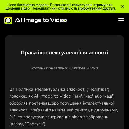
Нова безлімітна модель: Безкоштовні користувачі отримують
Щоденні відео. Передплатники отримують
Пріоритетний доступ.
Права інтелектуальної власності
Востаннє оновлено: 27 квітня 2026 р.
Ця Політика інтелектуальної власності ("Політика")
пояснює, як AI Image to Video ("ми", "нас" або "наш")
обробляє претензії щодо порушення інтелектуальної
власності, пов'язані з нашим веб-сайтом, піддоменами,
API та послугами генерування відео з зображень
(разом, "Послуги").