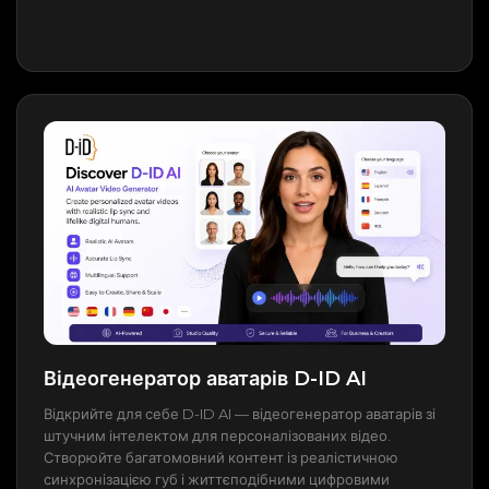
Відеогенератор аватарів D-ID AI
Відкрийте для себе D-ID AI — відеогенератор аватарів зі
штучним інтелектом для персоналізованих відео.
Створюйте багатомовний контент із реалістичною
синхронізацією губ і життєподібними цифровими