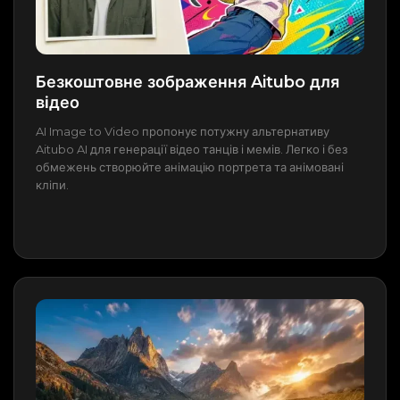
Безкоштовне зображення Aitubo для
відео
AI Image to Video пропонує потужну альтернативу
Aitubo AI для генерації відео танців і мемів. Легко і без
обмежень створюйте анімацію портрета та анімовані
кліпи.