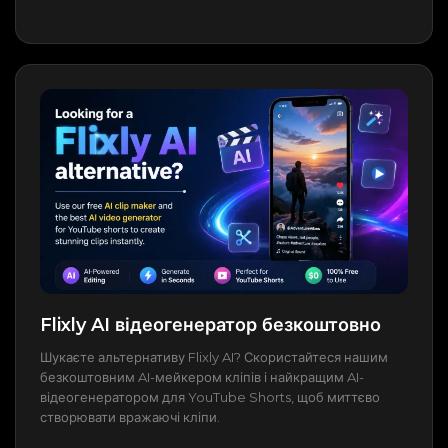
Flixly AI відеогенератор безкоштовно
Шукаєте альтернативу Flixly AI? Скористайтеся нашим
безкоштовним AI-мейкером кліпів і найкращим AI-
відеогенератором для YouTube Shorts, щоб миттєво
створювати вражаючі кліпи.