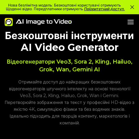
Нова безлімітна модель: Безкоштовні користувачі отримують
Щоденні відео. Передплатники отримують
Пріоритетний доступ.
Безкоштовні інструменти
AI Video Generator
Відеогенератори Veo3, Sora 2, Kling, Hailuo,
Grok, Wan, Gemini AI
Отримайте доступ до найкращих безкоштовних
відеогенераторів штучного інтелекту на основі технології
Veo3, Sora 2, Kling, Hailuo, Grok, Wan і Gemini.
Перетворюйте зображення та текст у професійні HD-відео з
якістю 4K, симуляцією фізики та без водяних знаків.
Ідеально підходить для творців контенту, маркетологів і
компаній.