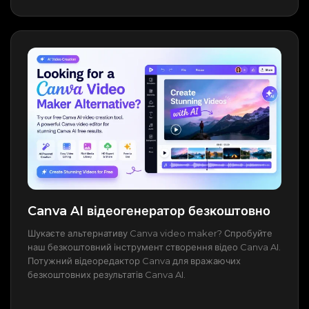
Canva AI відеогенератор безкоштовно
Шукаєте альтернативу Canva video maker? Спробуйте
наш безкоштовний інструмент створення відео Canva AI.
Потужний відеоредактор Canva для вражаючих
безкоштовних результатів Canva AI.