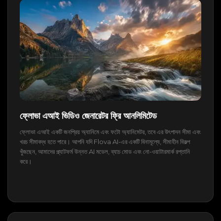
ফ্লোভা এআই ভিডিও জেনারেটর ফ্রি আনলিমিটেড
ফ্লোভা এআই একটি জনপ্রিয় অ্যানিমে এবং ফটো অ্যানিমেটর, তবে এর উৎপাদন সীমা এবং
খরচ সীমাবদ্ধ হতে পারে। আপনি যদি Flova AI-এর একটি বিনামূল্যে, সীমাহীন বিকল্প
খুঁজছেন, আমাদের প্ল্যাটফর্ম উন্নত AI মডেল, ব্যাচ মোড এবং নো-ওয়াটারমার্ক রপ্তানি
করে।