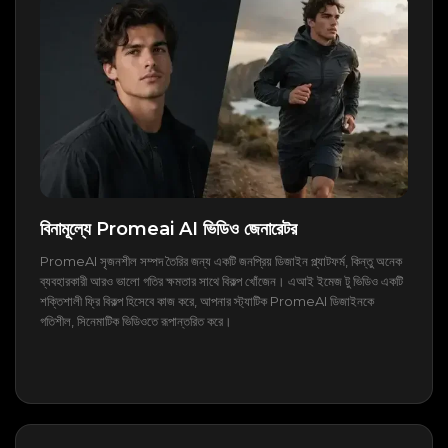
বিনামূল্যে Promeai AI ভিডিও জেনারেটর
PromeAI সৃজনশীল সম্পদ তৈরির জন্য একটি জনপ্রিয় ডিজাইন প্ল্যাটফর্ম, কিন্তু অনেক
ব্যবহারকারী আরও ভালো গতির ক্ষমতার সাথে বিকল্প খোঁজেন। এআই ইমেজ টু ভিডিও একটি
শক্তিশালী ফ্রি বিকল্প হিসেবে কাজ করে, আপনার স্ট্যাটিক PromeAI ডিজাইনকে
গতিশীল, সিনেমাটিক ভিডিওতে রূপান্তরিত করে।