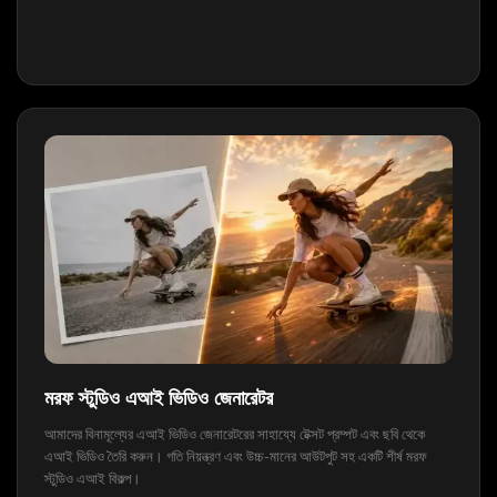
মরফ স্টুডিও এআই ভিডিও জেনারেটর
আমাদের বিনামূল্যের এআই ভিডিও জেনারেটরের সাহায্যে টেক্সট প্রম্পট এবং ছবি থেকে
এআই ভিডিও তৈরি করুন। গতি নিয়ন্ত্রণ এবং উচ্চ-মানের আউটপুট সহ একটি শীর্ষ মরফ
স্টুডিও এআই বিকল্প।