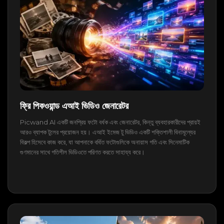
ফ্রি পিকওয়ান্ড এআই ভিডিও জেনারেটর
Picwand AI একটি জনপ্রিয় ফটো বর্ধক এবং জেনারেটর, কিন্তু ব্যবহারকারীদের প্রায়ই
আরও ব্যাপক টুলের প্রয়োজন হয়। এআই ইমেজ টু ভিডিও একটি শক্তিশালী বিনামূল্যের
বিকল্প হিসেবে কাজ করে, যা আপনাকে বর্ধিত ফটোগুলিকে অনায়াস গতি এবং সিনেমাটিক
গুণমানের সাথে গতিশীল ভিডিওতে পরিণত করতে সাহায্য করে।