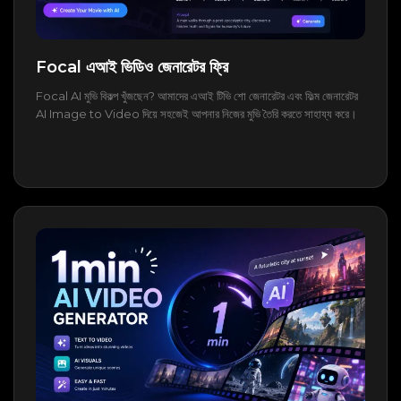
Focal এআই ভিডিও জেনারেটর ফ্রি
Focal AI মুভি বিকল্প খুঁজছেন? আমাদের এআই টিভি শো জেনারেটর এবং ফিল্ম জেনারেটর
AI Image to Video দিয়ে সহজেই আপনার নিজের মুভি তৈরি করতে সাহায্য করে।