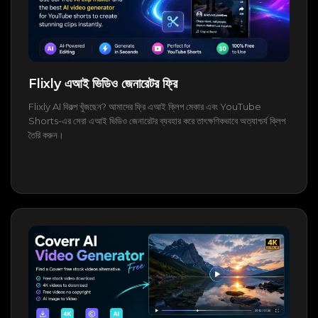
Flixly এআই ভিডিও জেনারেটর ফ্রি
Flixly AI বিকল্প খুঁজছেন? আমাদের ফ্রি এআই ক্লিপ মেকার এবং YouTube
Shorts-এর সেরা এআই ভিডিও জেনারেটর ব্যবহার করে তাৎক্ষণিকভাবে অত্যাশ্চর্য ক্লিপ
তৈরি করুন।