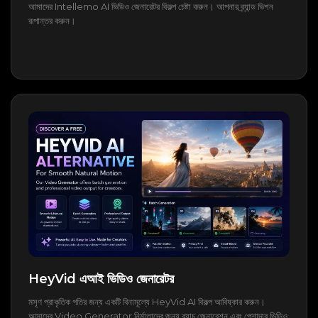
আমাদের Intellemo AI ভিডিও জেনারেটর বিকল্প চেষ্টা করুন। আপনার ব্র্যান্ড ভিশন
রূপান্তর করুন।
HeyVid এআই ভিডিও জেনারেটর
মসৃণ প্রাকৃতিক গতির জন্য একটি বিনামূল্যে HeyVid AI বিকল্প আবিষ্কার করুন।
আমাদের Video Generator নির্মাতাদের জন্য ব্যাচ জেনারেশন এবং পেশাদার ভিডিও