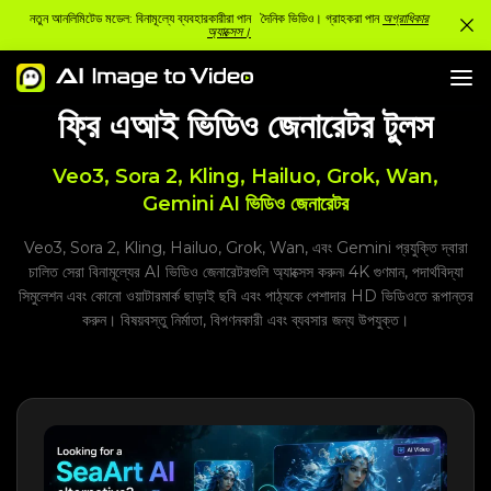
নতুন আনলিমিটেড মডেল: বিনামূল্যে ব্যবহারকারীরা পান দৈনিক ভিডিও। গ্রাহকরা পান
অগ্রাধিকার
অ্যাক্সেস।
ফ্রি এআই ভিডিও জেনারেটর টুলস
Veo3, Sora 2, Kling, Hailuo, Grok, Wan,
Gemini AI ভিডিও জেনারেটর
Veo3, Sora 2, Kling, Hailuo, Grok, Wan, এবং Gemini প্রযুক্তি দ্বারা
চালিত সেরা বিনামূল্যের AI ভিডিও জেনারেটরগুলি অ্যাক্সেস করুন৷ 4K গুণমান, পদার্থবিদ্যা
সিমুলেশন এবং কোনো ওয়াটারমার্ক ছাড়াই ছবি এবং পাঠ্যকে পেশাদার HD ভিডিওতে রূপান্তর
করুন। বিষয়বস্তু নির্মাতা, বিপণনকারী এবং ব্যবসার জন্য উপযুক্ত।