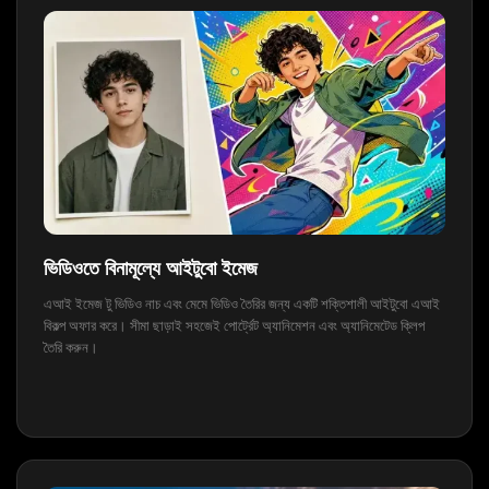
ভিডিওতে বিনামূল্যে আইটুবো ইমেজ
এআই ইমেজ টু ভিডিও নাচ এবং মেমে ভিডিও তৈরির জন্য একটি শক্তিশালী আইটুবো এআই
বিকল্প অফার করে। সীমা ছাড়াই সহজেই পোর্ট্রেট অ্যানিমেশন এবং অ্যানিমেটেড ক্লিপ
তৈরি করুন।