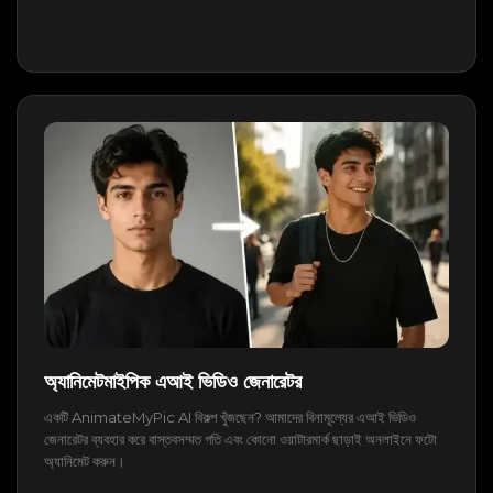
অ্যানিমেটমাইপিক এআই ভিডিও জেনারেটর
একটি AnimateMyPic AI বিকল্প খুঁজছেন? আমাদের বিনামূল্যের এআই ভিডিও
জেনারেটর ব্যবহার করে বাস্তবসম্মত গতি এবং কোনো ওয়াটারমার্ক ছাড়াই অনলাইনে ফটো
অ্যানিমেট করুন।