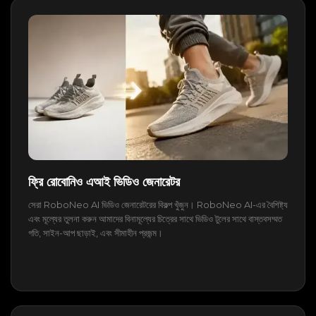
ফ্রি রোবোনিও এআই ভিডিও জেনারেটর
সেরা RoboNeo AI ভিডিও জেনারেটরের বিকল্প খুঁজুন। RoboNeo AI-এর বৈশিষ্ট্য
এবং মূল্যের তুলনা করুন আমাদের বিনামূল্যের চিত্রের সাথে ভিডিও টুলের সাথে বাস্তবসম্মত
গতি, সাইন-আপ ছাড়াই, এবং সীমাহীন প্রজন্ম।