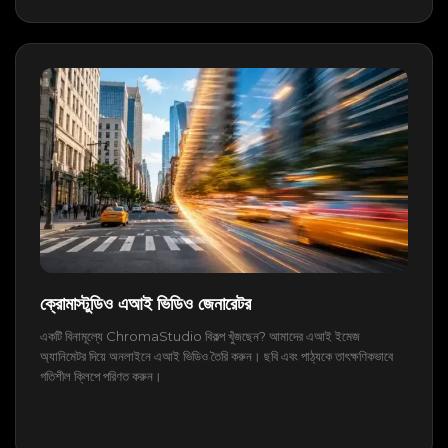
ক্রোমাস্টুডিও এআই ভিডিও জেনারেটর
একটি বিনামূল্যে ChromaStudio বিকল্প খুঁজছেন? আমাদের এআই ইমেজ
অ্যানিমেটর দিয়ে অনলাইনে এআই ভিডিও তৈরি করুন। ছবি এবং পাঠ্যকে তাৎক্ষণিকভাবে
গতিশীল ক্লিপে পরিণত করুন।