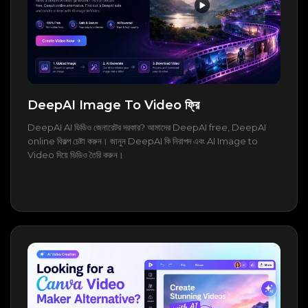
DeepAI Image To Video ফ্রি
DeepAI AI ভিডিও জেনারেটর দরকার? আমাদের DeepAI free, DeepAI
online বিকল্প চেষ্টা করুন। জানুন DeepAI কি নিরাপদ এবং AI Image to
Video দিয়ে ভিডিও তৈরি করুন।