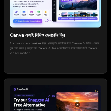
Canva এআই ভিডিও জেনারেটর ফ্রি
Canva video maker বিকল্প খুঁজছেন? আমাদের ফ্রি Canva AI ভিডিও তৈরির
টুল চেষ্টা করুন। অত্যাশ্চর্য Canva AI free ফলাফলের জন্য শক্তিশালী Canva
video editor।