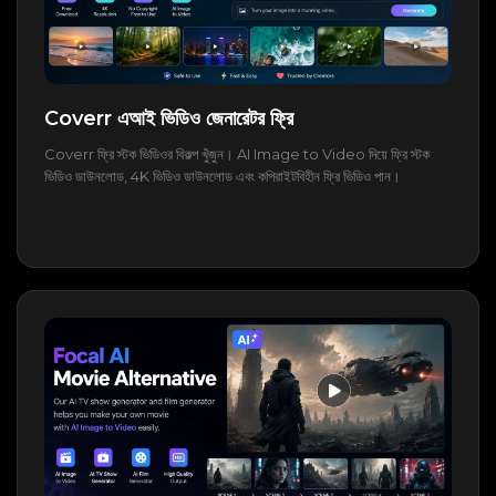
Coverr এআই ভিডিও জেনারেটর ফ্রি
Coverr ফ্রি স্টক ভিডিওর বিকল্প খুঁজুন। AI Image to Video দিয়ে ফ্রি স্টক
ভিডিও ডাউনলোড, 4K ভিডিও ডাউনলোড এবং কপিরাইটবিহীন ফ্রি ভিডিও পান।