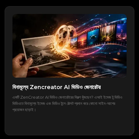
বিনামূল্যে Zencreator AI ভিডিও জেনারেটর
একটি ZenCreator AI ভিডিও জেনারেটরের বিকল্প খুঁজছেন? এআই ইমেজ টু ভিডিও
ভিডিওতে বিনামূল্যে ইমেজ এবং ভিডিও টুলে টেক্সট প্রদান করে কোনো সাইন-আপের
প্রয়োজন ছাড়াই।