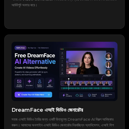
আউটপুট অফার করে।
DreamFace এআই ভিডিও জেনারেটর
সহজ এআই ভিডিও তৈরির জন্য একটি বিনামূল্যে DreamFace AI বিকল্প আবিষ্কার
করুন। আমাদের অনলাইন এআই ভিডিও জেনারেটর নিরবচ্ছিন্ন অ্যানিমেশন, এআই লিপ