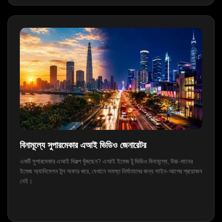
বিনামূল্যে সুপারমেকার এআই ভিডিও জেনারেটর
একটি সুপারমেকার এআই বিকল্প খুঁজছেন? এআই ইমেজ টু ভিডিও বিনামূল্যে, উচ্চ-মানের
ইমেজ অ্যানিমেশন টুল অফার করে, যেখানে সমস্ত নির্মাতাদের জন্য সাইন-আপের প্রয়োজন
নেই।