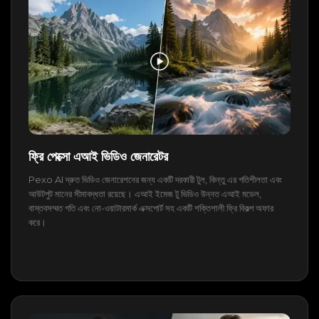
ফ্রি পেক্সো এআই ভিডিও জেনারেটর
Pexo AI দ্রুত ভিডিও জেনারেশনের জন্য একটি দরকারী টুল, কিন্তু এর গতিশীলতা এবং
আউটপুট মানের সীমাবদ্ধতা রয়েছে। এআই ইমেজ টু ভিডিও উন্নত এআই মডেল,
বাস্তবসম্মত গতি এবং নো-ওয়াটারমার্ক এক্সপোর্ট সহ একটি শক্তিশালী ফ্রি বিকল্প অফার
করে।