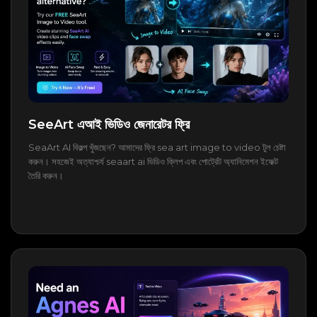
SeeArt এআই ভিডিও জেনারেটর ফ্রি
SeaArt AI বিকল্প খুঁজছেন? আমাদের ফ্রি sea art image to video টুল চেষ্টা
করুন। সহজেই অত্যাশ্চর্য seaart ai ভিডিও ক্লিপ এবং পোর্ট্রেট অ্যানিমেশন ইফেক্ট
তৈরি করুন।