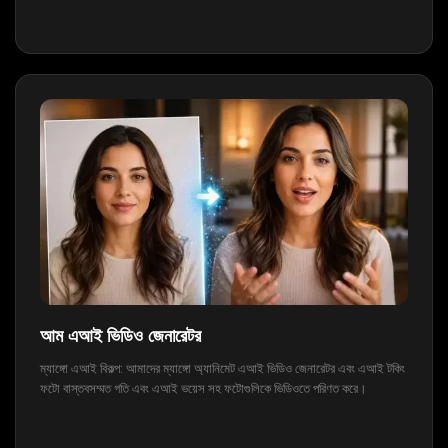
আম এআই ভিডিও জেনারেটর
ম্যাঙ্গো এআই বিকল্প: আমাদের ম্যাঙ্গো অ্যানিমেট এআই ভিডিও জেনারেটর এবং এআই টকিং
ফটো বাস্তবসম্মত গতি এবং এআই ভয়েস সহ ফটোগুলিকে ভিডিওতে পরিণত করে।