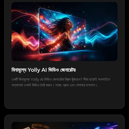
বিনামূল্যে Yolly AI ভিডিও জেনারেটর
একটি বিনামূল্যে Yolly AI ভিডিও জেনারেটর বিকল্প খুঁজছেন? সীমা ছাড়াই অনলাইনে
অত্যাশ্চর্য এআই ভিডিও তৈরি করুন। সহজ, দ্রুত এবং পেশাদার ফলাফল।