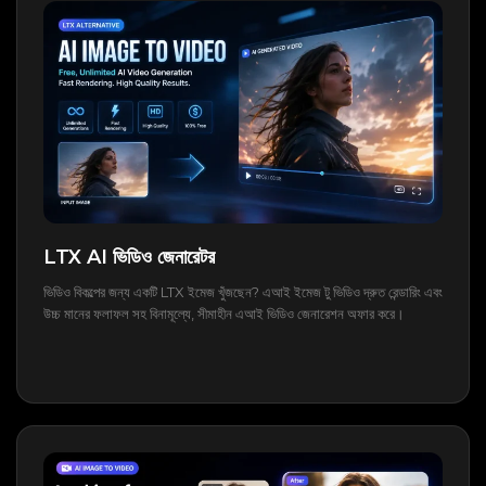
LTX AI ভিডিও জেনারেটর
ভিডিও বিকল্পের জন্য একটি LTX ইমেজ খুঁজছেন? এআই ইমেজ টু ভিডিও দ্রুত রেন্ডারিং এবং
উচ্চ মানের ফলাফল সহ বিনামূল্যে, সীমাহীন এআই ভিডিও জেনারেশন অফার করে।