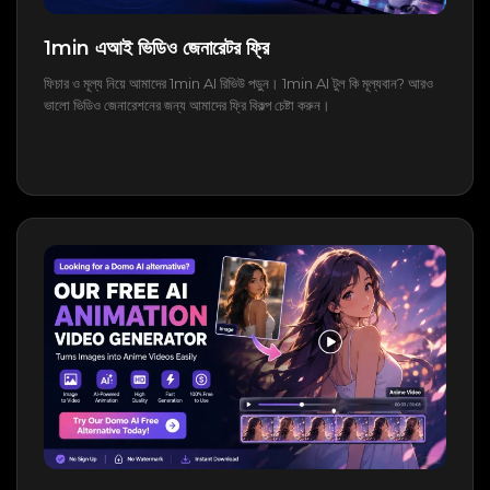
1min এআই ভিডিও জেনারেটর ফ্রি
ফিচার ও মূল্য নিয়ে আমাদের 1min AI রিভিউ পড়ুন। 1min AI টুল কি মূল্যবান? আরও
ভালো ভিডিও জেনারেশনের জন্য আমাদের ফ্রি বিকল্প চেষ্টা করুন।