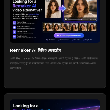
Remaker AI ভিডিও জেনারেটর
একটি Remaker AI ভিডিও বিকল্প খুঁজছেন? এআই ইমেজ টু ভিডিও একটি বিনামূল্যের,
সীমাহীন এআই টুল যা বাস্তবসম্মত ফেস মোশন এবং ইফেক্ট সহ ফটো থেকে ভিডিও তৈরি
করতে পারে।