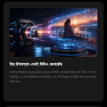
ফ্রি রিপাবল্যাব এআই ভিডিও জেনারেটর
আমাদের বিনামূল্যে RepublicLabs AI ভিডিও জেনারেটর বিকল্প চেষ্টা করুন. পেশাদার
আউটপুট এবং কোনো বিধিনিষেধ ছাড়া ভিডিও এবং গতি নিয়ন্ত্রণ সামগ্রীতে উচ্চ-মানের চিত্র
তৈরি করুন।