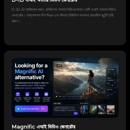
D-ID এআই অবতার ভিডিও জেনারেটর
D-ID AI আবিষ্কার করুন, ব্যক্তিগত অবতার ভিডিওর জন্য একটি এআই অবতার ভিডিও
জেনারেটর। বাস্তবসম্মত লিপ সিঙ্ক এবং জীবন্ত ডিজিটাল মানবসহ বহুভাষিক কন্টেন্ট তৈরি
করুন।
Magnific এআই ভিডিও জেনারেটর