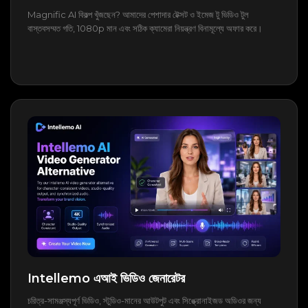
Magnific AI বিকল্প খুঁজছেন? আমাদের পেশাদার টেক্সট ও ইমেজ টু ভিডিও টুল
বাস্তবসম্মত গতি, 1080p মান এবং সঠিক ক্যামেরা নিয়ন্ত্রণ বিনামূল্যে অফার করে।
Intellemo এআই ভিডিও জেনারেটর
চরিত্র-সামঞ্জস্যপূর্ণ ভিডিও, স্টুডিও-মানের আউটপুট এবং সিঙ্ক্রোনাইজড অডিওর জন্য