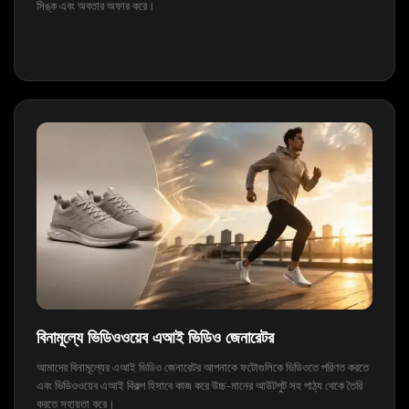
সিঙ্ক এবং অবতার অফার করে।
বিনামূল্যে ভিডিওওয়েব এআই ভিডিও জেনারেটর
আমাদের বিনামূল্যের এআই ভিডিও জেনারেটর আপনাকে ফটোগুলিকে ভিডিওতে পরিণত করতে
এবং ভিডিওওয়েব এআই বিকল্প হিসাবে কাজ করে উচ্চ-মানের আউটপুট সহ পাঠ্য থেকে তৈরি
করতে সহায়তা করে।