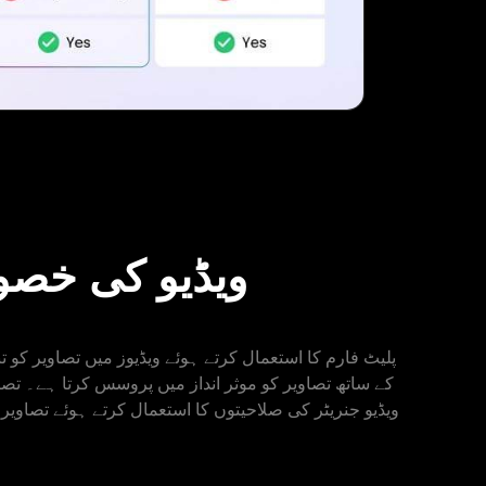
تصویری ویڈیو AI جنریٹر: وڈنوز AI و
ویڈیو جنریٹر کی صلاحیتوں کا استعمال کرتے ہوئے تصاویر س