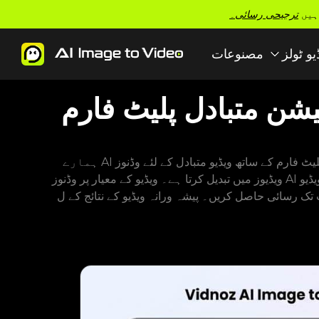
ہیں
ترجیحی رسائی۔
یو ٹولز
مصنوعات
میشن متبادل پلیٹ فارم
ہمارے AI ویڈیو جنریٹر پلیٹ فارم کے ساتھ ویڈیو متبادل کے لئے وڈنوز AI تصویر کا تجربہ کریں۔ ہمارا وڈنوز اے آئی وڈنوز اے آئی ویڈیو جنریٹر ٹکنالوجی کے ساتھ تصاویر کو حیرت انگیز
ویڈیوز میں تبدیل کرتا ہے۔ ویڈیو کے معیار پر وڈنوز AI امیج کے ساتھ ویڈیو AI جنریٹر کو ویڈیو میں استعمال کرتے ہوئے تصاویر کو اپ لوڈ کریں اور پیشہ ورانہ ویڈیو مواد بنائیں۔ AI کے ساتھ
 ویڈیو کے نتائج کے ل our ہمارے AI پلیٹ فارم کا استعمال کرتے ہوئے وڈنوز AI تصویر کے