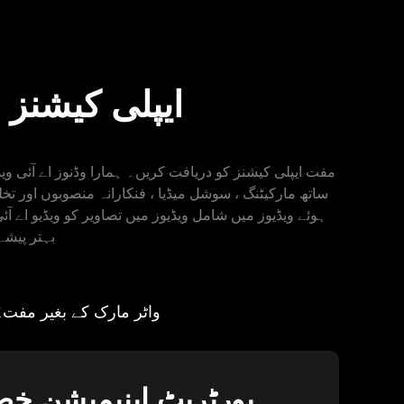
کلنگ AI مفت: تصاویر کے لئے تخلیقی AI ایپلی کیشنز
ساتھ مارکیٹنگ ، سوشل میڈیا ، فنکارانہ منصوبوں اور تخلی
ہوئے ویڈیوز میں شامل ویڈیوز میں تصاویر کو ویڈیو اے آئ
استعمال کرتے ہوئے کسی بھ
واٹر مارک کے بغیر مفت
ک
vidnoz پورٹریٹ اینیمیشن