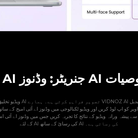
یڈیو کی خصوصیات
ے پیشہ ورانہ ویڈیو کے نتائج کا تجربہ کریں جس میں وڈنوز اے آئی امی
کے لئے AI کی رسائ کے ساتھ AI کی رسائی ہے۔