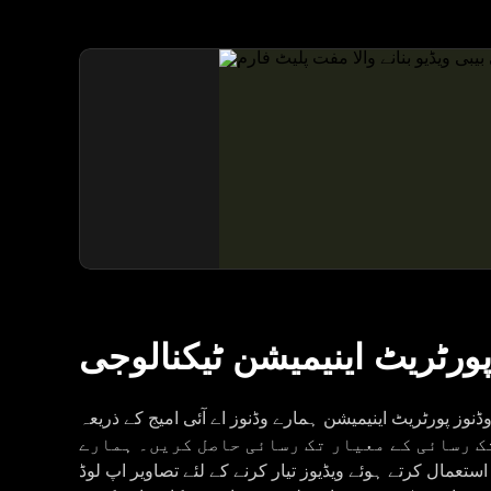
پورٹریٹ اینیمیشن ٹیکنالوجی
ڈنوز پورٹریٹ اینیمیشن ہمارے وڈنوز اے آئی امیج کے ذریعہ AI کے ساتھ ویڈیو متبادل
 رسائی کے معیار تک رسائی حاصل کریں۔ ہمارے AI ویڈیو جنریٹر کے ساتھ وڈنوز
استعمال کرتے ہوئے ویڈیوز تیار کرنے کے لئے تصاویر اپ لوڈ