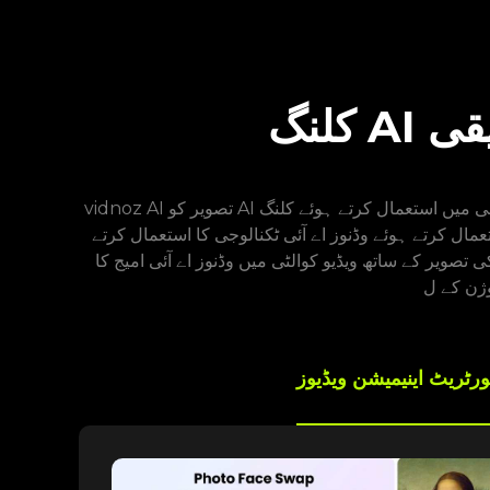
vidnoz AI تصویر کو AI کے ساتھ ویڈیو ٹکنالوجی میں استعمال کرتے ہوئے کلنگ AI مفت ایپلی کیشنز کو دریافت کریں۔ ہمارا وڈنوز اے آئی ویڈیو جنریٹر ویڈیو پاور کو وڈنوز اے آئی امیج کے
تعمال کرتے ہوئے وڈنوز اے آئی ٹکنالوجی کا استعمال کرتے
 تصویر کے ساتھ ویڈیو کوالٹی میں وڈنوز اے آئی امیج کا
ورٹریٹ اینیمیشن ویڈیوز