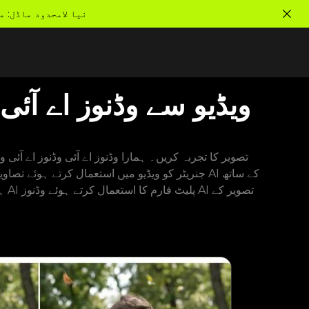
نیا لامحدود ماڈل: 
ویڈیو سے وڈنوز اے آئی 