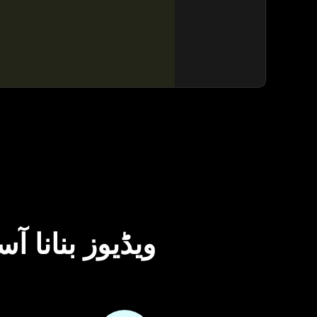
وڈنوز پورٹریٹ اینیمیشن: AI ویڈ