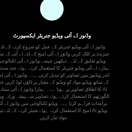
وڈنوز اے آئی ویڈیو جنریٹر ایکسپورٹ
وڈنوز اے آئی ویڈیو جنریٹر کے عمل کو شروع کرنے کے لئے
جنریٹ پر کلک کریں وڈنوز اے آئی امیج کے لئے اے آئی کے سا
ویڈیو تخلیق کے لئے۔ دیکھیں جیسے وڈنوز اے آئی ٹکنالوجی
ہمارے اے آئی ویڈیو جنریٹر کا استعمال کرتے ہوئے چند منٹ
اندر ویڈیوز میں تصاویر کو تبدیل کرتی ہے۔ وڈنوز اے آئی ام
کے ساتھ ویڈیو مواد کو ویڈیو کے معیار پر ڈاؤن لوڈ کریں 
کا اطلاق تصاویر پر ہوتا ہے۔ ہمارا وڈنوز اے آئی متبادل I
الگورتھم کا استعمال کرتے ہوئے تصاویر سے پیشہ ورانہ ویڈ
برآمدات فراہم کرتا ہے۔ ویڈیو ٹکنالوجی میں وڈنوز اے آئ
امیج کا استعمال کرتے ہوئے شیئر کرنے کے لئے تیار AI ویڈ
مواد تیار کریں۔