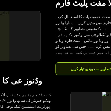
الا مفت پلیٹ فارم
یکر مفت خصوصیات کا استعمال کرتے
یل کریں۔ ہمارا وڈنوز AI AI ویڈیو جنریشن کے ساتھ
تخلیقی تصاویر کے لئے بچے AI ویڈیو جنریٹر کو مفت فعالیت فراہم کرتا ہے۔
ہمارے AI ویڈیو جنریٹر کے ساتھ ویڈیو ٹکنالوجی میں وڈنوز AI تصویر کا استعمال کرتے ہوئے
ائیں۔ پلیٹ فارم ویڈیو AI جنریٹر کے معیار کو وڈنوز AI کی
ہے ، جس سے تصاویر کو Miocreat صلاحیتوں کے
اد میں تبدیل کیا جاتا ہے۔
تصاویر سے ویڈیو تیار کریں
وڈنوز عی کا 
و
تک
پورٹریٹ اینیمیشن ٹیکنالوجی کا 