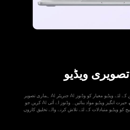
ہماری تصویر AI جنریٹر AI ویڈیو تخلیق کے لئے ویڈیو معیار کو وڈنوز AI تصویر فراہم کرتی ہے۔ ہمارے VIDNOZ AI پلیٹ فارم کا استعمال کرتے ہوئے ویڈیوز میں تصاویر کو تبدیل
کریں جو AI کے ساتھ تصاویر کو موثر انداز میں پروسس کرتا ہے۔ تصاویر کو اپ لوڈ کریں اور ویڈیو ٹکنالوجی میں وڈنوز اے آئی امیج کے ساتھ حیرت انگیز ویڈیو مواد بنائیں۔ وڈنوز اے آئی
ج کو ویڈیو متبادلات کے لئے تلاش کرنے والے تخلیق کاروں