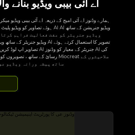
اے آئی بیبی ویڈیو بنانے و
ہمارے وڈنوز اے آئی امیج کے ذریعہ اے آئی بیبی ویڈیو م
ہوئے تصاویر کو ویڈیو پلیٹ فارم میں تبد
تصاویر اپ لوڈ کریں اور ویڈیوز بن
رسائ کے ساتھ ، تصویروں کو پیش کرتا 
ساتھ پیشہ ورانہ ویڈیو مو