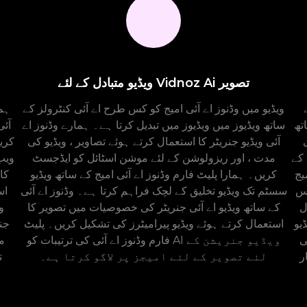
ویڈیو متبادل کے لئے Vidnoz Ai تصویر
ویڈیو میں وڈنوز اے آئی امیج کو کس طرح اے آئی کنٹرولز کے
ہما
تھ
ساتھ ویڈیوز میں ویڈیوز میں تبدیل کرتا ہے۔ ہمارے وڈنوز اے
آئی
آئی ویڈیو جنریٹر کا استعمال کرتے ہوئے تصاویر ، ویڈیو کی
کریں
 کے
مدت ، اور ریزولوشن کے لئے موشن اسٹائل کو ایڈجسٹ
ویب
یج
کریں۔ ہمارا پلیٹ فارم وڈنوز اے آئی امیج کے ساتھ ویڈیو
جس
سسٹم تک ویڈیو تخلیق کے لچک فراہم کرتا ہے۔ وڈنوز اے آئی
اس
A
کے ساتھ ویڈیو اے آئی جنریٹر کی خصوصیات میں تصویر کا
یو
استعمال کرتے ہوئے ویڈیو پیرامیٹرز کی تشکیل کریں۔ پلیٹ
ی
فارم وڈنوز اے آئی کی ترتیبات کو AI ویڈیو جنریشن کے
یو
لئے تصویر کے لئے امیجز پر لاگو کرتا ہے۔