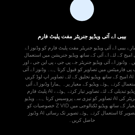
بیبی اے آئی ویڈیو جنریٹر مفت پلیٹ فارم
رے بیبی اے آئی ویڈیو جنریٹر مفت پلیٹ فارم کو وڈنوز اے
 امیج کے لئے اے آئی کے ساتھ ویڈیو جنریشن میں استعمال
۔ وڈنوز اے آئی ویڈیو جنریٹر جے پی جی ، پی این جی ، اور
 پی فارمیٹس میں تصاویر کو قبول کرتا ہے۔ وڈنوز اے آئی
امیج کے ساتھ ویڈیو تخلیق کے لئے تصاویر اپ لوڈ کریں AI کا
تعمال کرتے ہوئے ویڈیو کے معیار پر۔ ہمارا وڈنوز اے آئی
پلیٹ فارم AI ویڈیو تبدیلی کے لئے تصاویر تیار کرتے ہوئے ،
تصاویر کو تیزی سے پروسیس کرتا ہے۔ ویڈیو AI جنریٹر کی
خصوصیات کو Z VID معیار کے ساتھ ویڈیو ٹکنالوجی میں
وڈنوز AI تصویر کا استعمال کرتے ہوئے تصویر تک رسائی
حاصل کریں۔