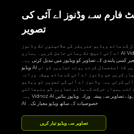
یٹ فارم سے وڈنوز اے آئی کی
تصویر
 کے ساتھ ویڈیو جنریٹر کی صلاحیتوں تک وڈنوز
اے آئی امیج تک رسائی حاصل کریں۔ ہماری AI Vidnoz AI تصویر میں ویڈیو وڈنوز AI
غیر کسی پابندی کے تصاویر کو ویڈیوز میں تبدیل کرتی ہے۔
ویڈیو AI جنریٹر ٹکنالوجی میں تصویر کا استعمال کرتے ہوئے تصاویر کو اپ
ار کریں جو وڈنوز اے آئی کے ساتھ پیشہ ورانہ
ئی کرتی ہے۔ وڈنوز اے آئی کی تصویر ٹو ویڈیو
لئے ہموار حرکت کے ساتھ تصاویر کو سنبھالتی
ہے۔ Vidnoz AI تصویر کا استعمال کرتے ہوئے تصاویر سے پیشہ ورانہ ویڈیوز بنائیں Vidqua
AI خصوصیات کے ساتھ ویڈیو معیار تک۔
تصاویر سے ویڈیو تیار کریں