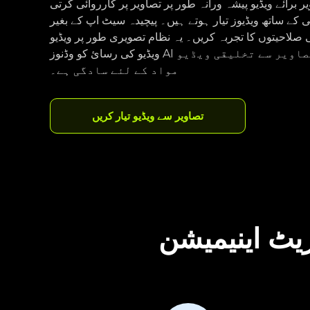
 برائے ویڈیو پیشہ ورانہ طور پر تصاویر پر کارروائی کرتی
 کے ساتھ ویڈیوز تیار ہوتے ہیں۔ پیچیدہ سیٹ اپ کے بغیر
احیتوں کا تجربہ کریں۔ یہ نظام تصویری طور پر ویڈیو AI جنریٹر سادگی کے ساتھ
ویڈیو کی رسائ کو وڈنوز AI امیج فراہم کرتا ہے جو تصاویر سے تخلیقی ویڈیو
مواد کے لئے سادگی ہے۔
تصاویر سے ویڈیو تیار کریں