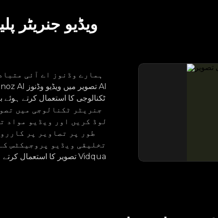
ویڈیو جنریٹر پل
ہمارے وڈنوز اے آئی متبادل
ٹکنالوجی کا استعمال کرتے ہوئے ب
لوڈ کریں اور ویڈیو مواد تی
طور پر تصاویر پر کارروا
تخلیقی ویڈیو پروجیکٹس کے 