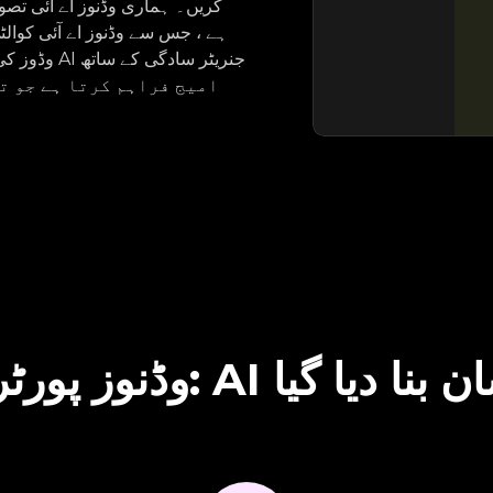
کریں۔ ہماری وڈنوز اے آئی تصویر
ہے ، جس سے وڈنوز اے آئی کوالٹی
وڈوز کی صل
یوز بنانا آسان بنا دیا گیا