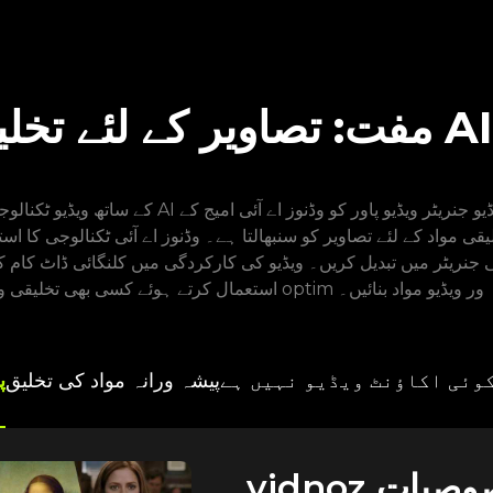
قی مواد کے لئے تصاویر کو سنبھالتا ہے۔ وڈنوز اے آئی ٹکنالوجی کا اس
ی جنریٹر میں تبدیل کریں۔ ویڈیو کی کارکردگی میں کلنگائی ڈاٹ کام کی
ی تخلیقی وژن کے ل optim بہتر پیشہ ور ویڈیو مواد بنائیں۔
وئی اکاؤنٹ ویڈیو نہیں ہے
پیشہ ورانہ مواد کی تخلیق
پ
 خصوصیات