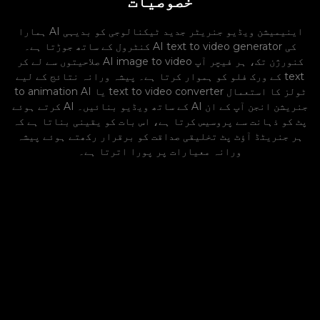
خصوصیات
ہمارا AI اینیمیشن ویڈیو جنریٹر جدید ٹیکنالوجی کو بدیہی
کنٹرول کے ساتھ جوڑتا ہے۔ AI text to video generator کی
صلاحیتوں سے لے کر AI image to video کنورژن تک، ہر فیچر آپ
کے ورک فلو کو ہموار کرتا ہے۔ پیشہ ورانہ نتائج کے لیے text
to animation AI یا text to video converter ٹولز کا استعمال
کرتے ہوئے AI کے ساتھ ویڈیو بنائیں۔ AI جنریشن انجن آپ کے ان
پٹ کو ذہانت سے پروسیس کرتا ہے، اس بات کو یقینی بناتا ہے کہ
ہر جنریٹڈ آؤٹ پٹ تخلیقی صداقت کو برقرار رکھتے ہوئے پیشہ
ورانہ معیارات پر پورا اترتا ہے۔