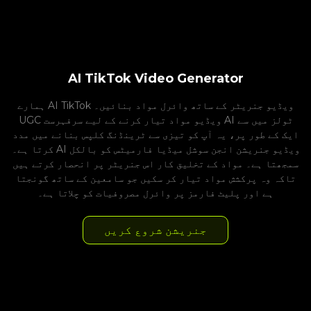
AI TikTok Video Generator
ہمارے AI TikTok ویڈیو جنریٹر کے ساتھ وائرل مواد بنائیں۔
UGC ویڈیو مواد تیار کرنے کے لیے سرفہرست AI ٹولز میں سے
ایک کے طور پر، یہ آپ کو تیزی سے ٹرینڈنگ کلپس بنانے میں مدد
کرتا ہے۔ AI ویڈیو جنریشن انجن سوشل میڈیا فارمیٹس کو بالکل
سمجھتا ہے۔ مواد کے تخلیق کار اس جنریٹر پر انحصار کرتے ہیں
تاکہ وہ پرکشش مواد تیار کر سکیں جو سامعین کے ساتھ گونجتا
ہے اور پلیٹ فارمز پر وائرل مصروفیات کو چلاتا ہے۔
جنریشن شروع کریں