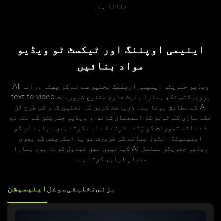
بناتا ہے۔
اینیمی اوپننگ اور ٹیکسٹ ٹو ویڈیو
مواد بنائیں
AI ویڈیو جنریٹر اینیمی اوپننگ تخلیق سے لے کر پیشہ ورانہ
text to video پروجیکٹس تک، ہمارا پلیٹ فارم متنوع ضروریات
کے مطابق ہوتا ہے۔ دریافت کریں کہ تخلیق کار کس طرح ان AI
فلم سازی کے ٹولز کا استعمال شاندار ویڈیو جنریشن کے نتائج
کے ساتھ تصورات کو زندہ کرنے کے لیے کرتے ہیں۔ چاہے آپ کو
اینیمیٹڈ انٹوز بنانے کی ضرورت ہو یا اسکرپٹس کو بصری
کہانیوں میں تبدیل کرنا ہو، ہمارا AI ویڈیو جنریٹر مسلسل
معیار فراہم کرتا ہے۔
بزنس
تخلیقی
سوشل
اینیمیشن