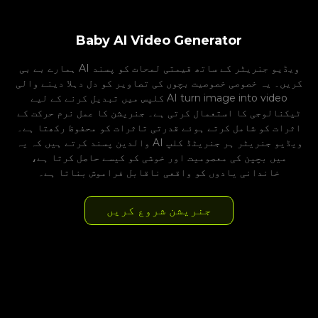
Baby AI Video Generator
ہمارے بے بی AI ویڈیو جنریٹر کے ساتھ قیمتی لمحات کو پسند
کریں۔ یہ خصوصی خصوصیت بچوں کی تصاویر کو دل دہلا دینے والی
کلپس میں تبدیل کرنے کے لیے AI turn image into video
ٹیکنالوجی کا استعمال کرتی ہے۔ جنریشن کا عمل نرم حرکت کے
اثرات کو شامل کرتے ہوئے قدرتی تاثرات کو محفوظ رکھتا ہے۔
والدین پسند کرتے ہیں کہ یہ AI ویڈیو جنریٹر ہر جنریٹڈ کلپ
میں بچپن کی معصومیت اور خوشی کو کیسے حاصل کرتا ہے،
خاندانی یادوں کو واقعی ناقابل فراموش بناتا ہے۔
جنریشن شروع کریں