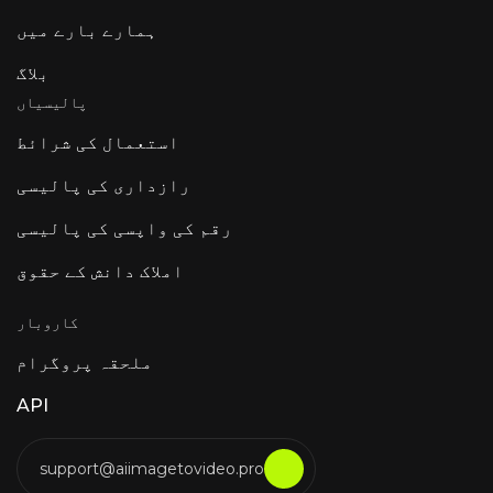
ہمارے بارے میں
بلاگ
پالیسیاں
استعمال کی شرائط
رازداری کی پالیسی
رقم کی واپسی کی پالیسی
املاک دانش کے حقوق
کاروبار
ملحقہ پروگرام
API
support@aiimagetovideo.pro