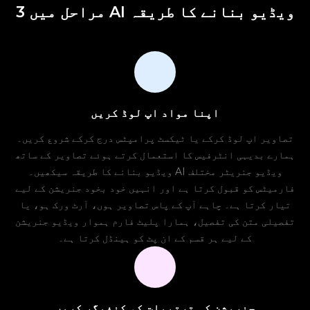
3 مراحل میں AI ویڈیو بنانے کا طریقہ
اپنا مواد اپ لوڈ کریں
تصاویر اپ لوڈ کرکے یا ٹیکسٹ پرامپٹس درج کرکے شروع کریں۔
ہمارے بدیہی انٹرفیس کا استعمال کرتے ہوئے تصاویر کے ساتھ
ویڈیو بنانے کا طریقہ سیکھیں۔ AI ویڈیو جنریٹر مختلف
فارمیٹس کو قبول کرتا ہے اور انہیں خود بخود جنریشن کے لیے
تیار کرتا ہے۔ چاہے آپ کے پاس تصاویر ہوں، آرٹ ورک ہو، یا
تفصیلی متن کی تفصیل، ہمارا پلیٹ فارم ہموار ویڈیو جنریشن
کے لیے ہر قسم کے ان پٹ کو ہینڈل کرتا ہے۔
جنریشن کی ترتیبات کو کنفیگر کریں