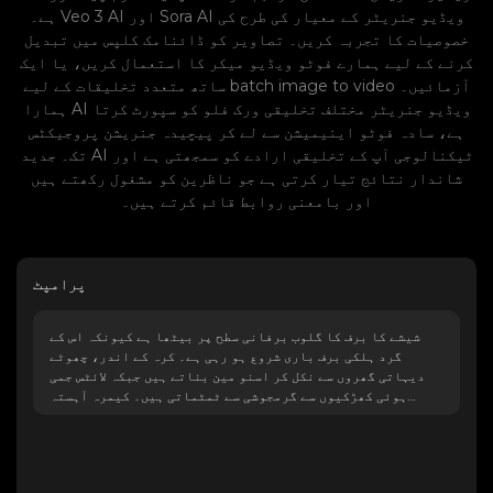
ہے۔ Veo 3 AI اور Sora AI ویڈیو جنریٹر کے معیار کی طرح کی
خصوصیات کا تجربہ کریں۔ تصاویر کو ڈائنامک کلپس میں تبدیل
کرنے کے لیے ہمارے فوٹو ویڈیو میکر کا استعمال کریں، یا ایک
ساتھ متعدد تخلیقات کے لیے batch image to video آزمائیں۔
ہمارا AI ویڈیو جنریٹر مختلف تخلیقی ورک فلو کو سپورٹ کرتا
ہے، سادہ فوٹو اینیمیشن سے لے کر پیچیدہ جنریشن پروجیکٹس
تک۔ جدید AI ٹیکنالوجی آپ کے تخلیقی ارادے کو سمجھتی ہے اور
شاندار نتائج تیار کرتی ہے جو ناظرین کو مشغول رکھتے ہیں
اور بامعنی روابط قائم کرتے ہیں۔
پرامپٹ
شیشے کا برف کا گلوب برفانی سطح پر بیٹھا ہے کیونکہ اس کے
گرد ہلکی برف باری شروع ہو رہی ہے۔ کرہ کے اندر، چھوٹے
دیہاتی گھروں سے نکل کر اسنو مین بناتے ہیں جبکہ لائٹس جمی
ہوئی کھڑکیوں سے گرمجوشی سے ٹمٹماتی ہیں۔ کیمرہ آہستہ
آہستہ دنیا کے گرد گھومتا ہے، جس سے چمنیوں سے دھواں اٹھتا
ہوا اور پل پر برف کے تودے جمتے ہوئے دکھائی دیتے ہیں۔