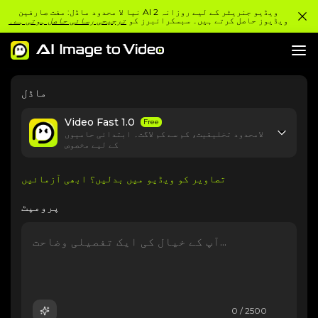
نیا لا محدود ماڈل: مفت صارفین AI ویڈیو جنریٹر کے لیے روزانہ 2
ویڈیوز حاصل کرتے ہیں۔ سبسکرائبرز کو
ترجیحی رسائی حاصل ہوتی ہے۔
ماڈل
Video Fast 1.0
Free
لامحدود تخلیقیت، کم سے کم لاگت۔ ابتدائی حامیوں
کے لیے مخصوص
تصاویر کو ویڈیو میں بدلیں؟ ابھی آزمائیں
پرومپٹ
0 / 2500