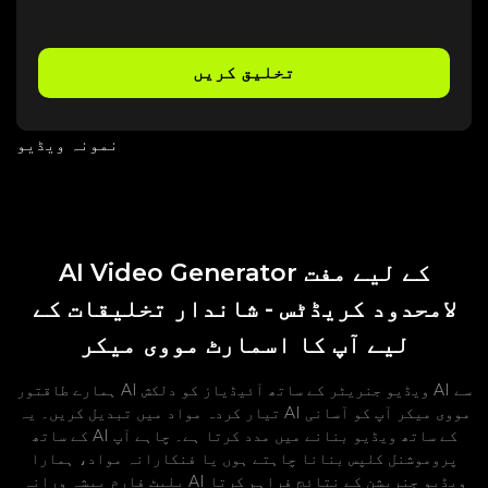
تخلیق کریں
نمونہ ویڈیو
AI Video Generator کے لیے مفت
لامحدود کریڈٹس - شاندار تخلیقات کے
لیے آپ کا اسمارٹ مووی میکر
ہمارے طاقتور AI ویڈیو جنریٹر کے ساتھ آئیڈیاز کو دلکش AI سے
تیار کردہ مواد میں تبدیل کریں۔ یہ AI مووی میکر آپ کو آسانی
کے ساتھ AI کے ساتھ ویڈیو بنانے میں مدد کرتا ہے۔ چاہے آپ
پروموشنل کلپس بنانا چاہتے ہوں یا فنکارانہ مواد، ہمارا
پلیٹ فارم پیشہ ورانہ AI ویڈیو جنریشن کے نتائج فراہم کرتا