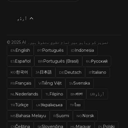
اُردُو
© 2025 AI تصویر کو ویڈیو میں تمام حقوق محفوظ ہیں۔
English
Português
Indonesia
EN
PT
ID
Español
Português (Brasil)
Русский
ES
BR
RU
한국어
日本語
Deutsch
Italiano
KO
JA
DE
IT
Français
Tiếng Việt
Svenska
FR
VI
SV
اُردُو
বাংলা
Filipino
Nederlands
NL
TL
BN
UR
Türkçe
Українська
ไทย
TR
UK
TH
Bahasa Melayu
Suomi
Norsk
MS
FI
NO
Čeština
Slovenčina
Magyar
Polski
CS
SK
HU
PL