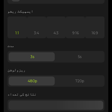
ایسپیکٹ ریشو
1:1
3:4
4:3
9:16
16:9
مدت
3
s
5
s
ریزولوشن
480p
720p
نتائج کی تعداد