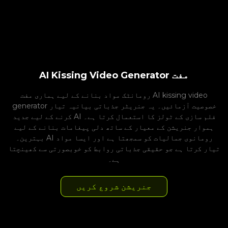
AI Kissing Video Generator مفت
رومانٹک مواد بنانے کے لیے ہماری مفت AI kissing video
generator خصوصیت آزمائیں۔ یہ جنریٹر جذباتی بیانیہ تیار
کرنے کے لیے جدید AI فلم سازی کے ٹولز کا استعمال کرتا ہے۔
ہموار جنریشن کے معیار کے ساتھ دلی پیغامات بنانے کے لیے
بہترین۔ AI رومانوی جمالیات کو سمجھتا ہے اور ایسا مواد
تیار کرتا ہے جو حقیقی جذباتی روابط کو خوبصورتی سے کھینچتا
ہے۔
جنریشن شروع کریں