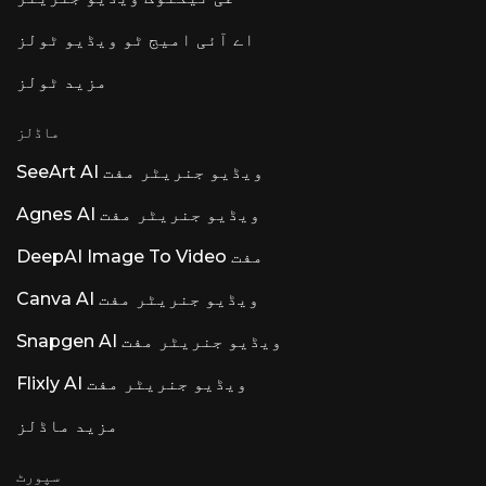
قیمتوں کا تعین اور کریڈٹس کی وضاحت کی گئی
(2026) قیمتوں کا تعین وہ جگہ ہے جہاں حریف
اے آئی امیج ٹو ویڈیو ٹولز
مبہم ہوتے ہیں، لہذا یہاں ٹھوس ورژن ہے۔ نوٹ
کریں کہ رپورٹ شدہ درجات تمام ذرائع میں
مزید ٹولز
مختلف ہوتے ہیں۔ runable.com/pricing سچائی
کا ذریعہ ہے۔ سٹارٹر / پرو / لا محدود درجے اور
ماڈلز
$1 ٹرائل پلانز کو عام طور پر سٹارٹر ~$25/mo،
پرو ~$50/mo، اور لا محدود ~$200/mo کے طور
SeeArt AI ویڈیو جنریٹر مفت
پر رپورٹ کیا جاتا ہے، کچھ ذرائع نے $29 اور
$49 کے قریب پلس/پرو ویریئنٹس کا حوالہ دیا
ہے۔ ایک وائرل $1 اندراج پرومو یوٹیوب کے
Agnes AI ویڈیو جنریٹر مفت
ڈیمو میں بطور a
DeepAI Image To Video مفت
Canva AI ویڈیو جنریٹر مفت
Snapgen AI ویڈیو جنریٹر مفت
Flixly AI ویڈیو جنریٹر مفت
مزید ماڈلز
سپورٹ