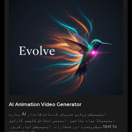
AI Animation Video Generator
ہمارے AI اینیمیشن ویڈیو جنریٹر کے ساتھ شاندار
اینیمیٹڈ مواد بنائیں۔ اینیمی اسٹائل کلپس، کارٹون
سیکوینسز، اور فنکارانہ اینیمیشن تیار کریں۔ text to