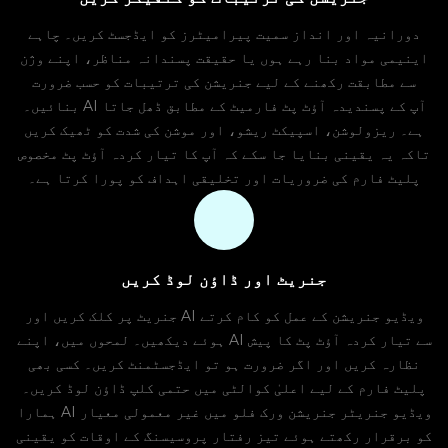
دورانیہ اور انداز سمیت پیرامیٹرز کو ایڈجسٹ کریں۔ چاہے
اینیمی مواد بنا رہے ہوں یا حقیقت پسندانہ مناظر، اپنے وژن
سے مطابقت رکھنے کے لیے جنریشن کی ترتیبات کو حسب ضرورت
بنائیں۔ AI آپ کے پسندیدہ آؤٹ پٹ فارمیٹ کے مطابق ڈھل جاتا
ہے۔ ریزولوشن، اسپیکٹ ریشو، اور موشن کی شدت کو ٹھیک کریں
تاکہ یہ یقینی بنایا جا سکے کہ آپ کا تیار کردہ آؤٹ پٹ مخصوص
پلیٹ فارم کی ضروریات اور تخلیقی اہداف کو پورا کرتا ہے۔
جنریٹ اور ڈاؤن لوڈ کریں
جنریٹ پر کلک کریں اور AI ویڈیو جنریشن کے عمل کو کام کرتے
ہوئے دیکھیں۔ لمحوں میں، اپنے AI سے تیار کردہ آؤٹ پٹ کا پیش
نظارہ کریں اور اگر ضرورت ہو تو ایڈجسٹمنٹ کریں۔ کسی بھی
پلیٹ فارم کے لیے اعلیٰ کوالٹی میں حتمی کلپ ڈاؤن لوڈ کریں۔
ہمارا AI ویڈیو جنریٹر جنریشن ورک فلو میں غیر معمولی معیار
کو برقرار رکھتے ہوئے تیز رفتار پروسیسنگ کے اوقات کو یقینی