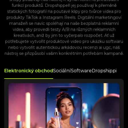
funkcí produktů. Dropshippeři jej používají k přeměně
statických fotografií na poutavé klipy pro tvůrce videa pro
produkty TikTok a Instagram Reels. Digitální marketingoví
manažeři se navíc spoléhají na naše bezplatná reklamní
videa, aby provedli testy A/B na různých reklamních
kreativách, aniž by jim to vyčerpalo rozpočet. Ať už
potřebujete vytvořit produktové video pro ukázku softwaru
nebo vytvořit autentickou arkádovou recenzi ai ugc, náš
nástroj se přizpůsobí vašim konkrétním potřebám kampaně.
Elektronický obchod
Sociální
Software
Dropshippi