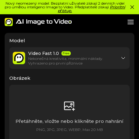
Nový neomezený model: Bezplatní uživatelé získají 2 denních videí
pro umělou inteligenci Image to Video. Předplatitelé získají
Prioritní
přístup.
Model
Video Fast 1.0
Free
Nekonečná kreativita, minimální náklady.
Vyhrazeno pro první příznivce
Obrázek
Přetáhněte, vložte nebo klikněte pro nahrání
PNG, JPG, JPEG, WEBP, Max 20 MB