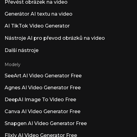
Převést obrázek na video
DAW s funkcemi umělé inteligence Pro
hudební producenty je LUNA bezplatná
Generátor AI textu na video
digitální audio pracovní stanice od Universal
Audio s nedávno přidanými nástroji umělé
AI TikTok Video Generator
inteligence. Funkce umělé inteligence v LUNA
v1.9 Tři pilíře umělé inteligence: hlasové
ovládání („Hey LUNA“ na silikonových
Nástroje AI pro převod obrázků na video
počítačích Apple), automatická detekce
nástrojů, která pojmenovává a barevně kóduje
Další nástroje
skladby, a chytré tempo. Veškeré zpracování
probíhá lokálně – žádný cloud, žádný sběr dat.
Modely
Recepce komunity – Vlastnosti vs. Reakce na
základy jsou smíšené. Dominantní názor:
SeeArt AI Video Generator Free
„Před přidáním umělé inteligence přidejte ARA
a Atmos.“ Uživatelé upřednostňují podporu
ARA2, editaci MIDI a Dolby Atmos před
Agnes AI Video Generator Free
přidáním umělé inteligence. Další významné
produkty umělé inteligence s názvem Luna
DeepAI Image To Video Free
Luna AI Voice (Steer Health) – hlasová
komunikace ve zdravotnictví. Umělá
Canva AI Video Generator Free
inteligence automatizuje nejčastější dotazy
pacientů, plánování a integraci EHR pro
Snapgen AI Video Generator Free
zdravotnická zařízení splňující HIPAA. Luna AI
Voice (Rasen AI) — Expressive Voice Model
Flixly AI Video Generator Free
Hlasový model Frontier, který mísí řeč, zvuk a