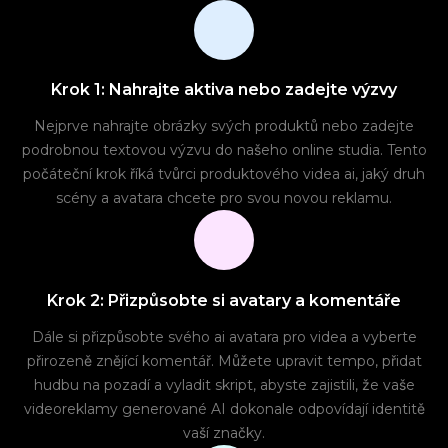
Krok 1: Nahrajte aktiva nebo zadejte výzvy
Nejprve nahrajte obrázky svých produktů nebo zadejte
podrobnou textovou výzvu do našeho online studia. Tento
počáteční krok říká tvůrci produktového videa ai, jaký druh
scény a avatara chcete pro svou novou reklamu.
Krok 2: Přizpůsobte si avatary a komentáře
Dále si přizpůsobte svého ai avatara pro videa a vyberte
přirozeně znějící komentář. Můžete upravit tempo, přidat
hudbu na pozadí a vyladit skript, abyste zajistili, že vaše
videoreklamy generované AI dokonale odpovídají identitě
vaší značky.