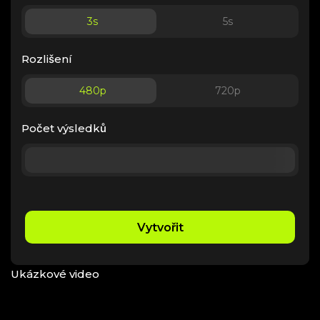
3
s
5
s
Rozlišení
480p
720p
Počet výsledků
Vytvořit
Ukázkové video