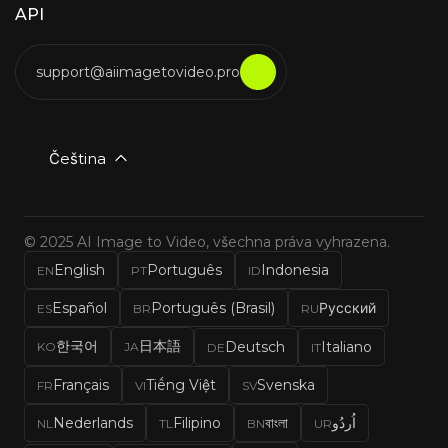
API
support@aiimagetovideo.pro
Čeština
© 2025 AI Image to Video, všechna práva vyhrazena.
English
Português
Indonesia
EN
PT
ID
Español
Português (Brasil)
Русский
ES
BR
RU
한국어
日本語
Deutsch
Italiano
KO
JA
DE
IT
Français
Tiếng Việt
Svenska
FR
VI
SV
Nederlands
Filipino
বাংলা
اُردُو
NL
TL
BN
UR