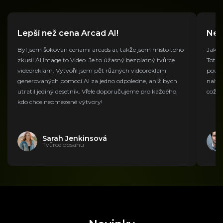
Lepší než cena Arcad AI!
Nej
Byl jsem šokován cenami arcads ai, takže jsem místo toho
Jako 
zkusil AI Image to Video. Je to úžasný bezplatný tvůrce
Toto 
videoreklam. Vytvořil jsem pět různých videoreklam
použi
generovaných pomocí AI za jedno odpoledne, aniž bych
nahra
utratil jediný desetník. Vřele doporučujeme pro každého,
což m
kdo chce neomezené výtvory!
Sarah Jenkinsová
Tvůrce obsahu