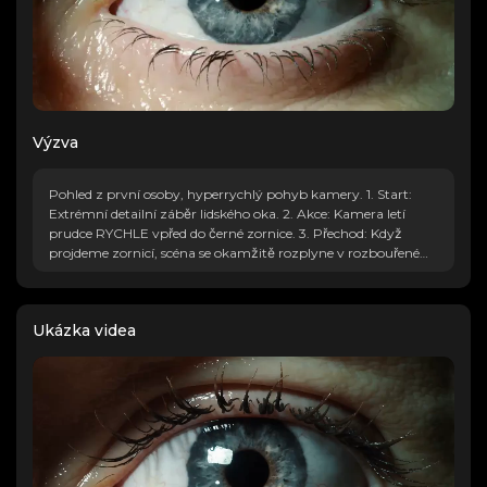
Výzva
Pohled z první osoby, hyperrychlý pohyb kamery. 1. Start:
Extrémní detailní záběr lidského oka. 2. Akce: Kamera letí
prudce RYCHLE vpřed do černé zornice. 3. Přechod: Když
projdeme zornicí, scéna se okamžitě rozplyne v rozbouřeném
oceánu. Tma zornice se stává temnou vodou. Nepřetržitý
záběr, rozmazání pohybu při zoomu, plynulé prolínání.
Ukázka videa