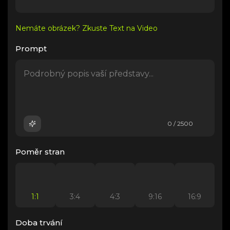
Nemáte obrázek? Zkuste Text na Video
Prompt
0 / 2500
Poměr stran
1:1
3:4
4:3
9:16
16:9
Doba trvání