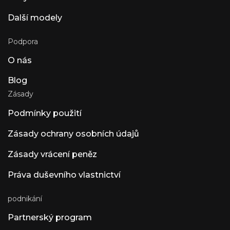
hudbu. Přístup k API na rasen.ai. Luna AI —
Další modely
desktopová aplikace s otevřeným zdrojovým
kódem od Claude
Podpora
O nás
Blog
Zásady
Podmínky použití
Zásady ochrany osobních údajů
Zásady vrácení peněz
Práva duševního vlastnictví
podnikání
Partnerský program