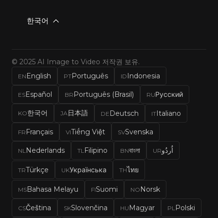
한국어
© 2025 AI Image to Video 저작권 보유.
English
Português
Indonesia
EN
PT
ID
Español
Português (Brasil)
Русский
ES
BR
RU
한국어
日本語
Deutsch
Italiano
KO
JA
DE
IT
Français
Tiếng Việt
Svenska
FR
VI
SV
Nederlands
Filipino
বাংলা
اُردُو
NL
TL
BN
UR
Türkçe
Українська
ไทย
TR
UK
TH
Bahasa Melayu
Suomi
Norsk
MS
FI
NO
Čeština
Slovenčina
Magyar
Polski
CS
SK
HU
PL