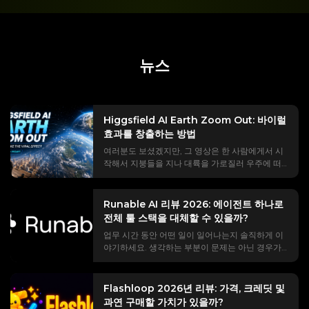
뉴스
Higgsfield AI Earth Zoom Out: 바이럴
효과를 창출하는 방법
여러분도 보셨겠지만, 그 영상은 한 사람에게서 시
작해서 지붕들을 지나 대륙을 가로질러 우주에 떠
있는 지구까지 카메라가 멀어지는 장면으로 시작됩
니다. #EarthZoomOut 트렌드는 10억 회 이상의
조회수를 기록했으며, 그 대부분은 Higgsfield AI를
Runable AI 리뷰 2026: 에이전트 하나로
사용하여 제작되었습니다. 하지만 실제로 사용해
전체 툴 스택을 대체할 수 있을까?
보셨다면, 모든 튜토리얼에서 건너뛰는 부분들을
업무 시간 동안 어떤 일이 일어나는지 솔직하게 이
경험했을 가능성이 높습니다. 편집 도중에 나타나
야기하세요. 생각하는 부분이 문제는 아닌 경우가
는 유료 결제 화면, 실제 확대/축소 대신 이상한 크
대부분입니다. ChatGPT, Canva, Webflow, 그리
로스페이드 효과를 주는 메시지, 특정 위치를 조준
고 받은 편지함 사이를 오가며 한 도구의 결과물을
할 수 없는 점, 그리고 "휙" 소리가 어디서 나는지 전
다른 도구로 복사하는 과정입니다. Runable AI는
혀 알 수 없는 점 등이 그렇습니다. 이 한 페이지는
Flashloop 2026년 리뷰: 가격, 크레딧 및
전체 릴레이 경주 과정을 하나의 채팅창에 통합할
"이게 뭐지?"라는 궁금증에서 완성도 높은 영상 클
과연 구매할 가치가 있을까?