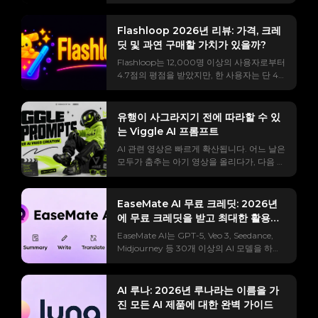
닌 경우가 대부분입니다. ChatGPT, Canva,
는 유료 결제 화면, 실제 확대/축소 대신 이상
Webflow, 그리고 받은 편지함 사이를 오가며
한 크로스페이드 효과를 주는 메시지, 특정 위
한 도구의 결과물을 다른 도구로 복사하는 과
치를 조준할 수 없는 점, 그리고 "휙" 소리가
Flashloop 2026년 리뷰: 가격, 크레
정입니다. Runable AI는 전체 릴레이 경주 과
어디서 나는지 전혀 알 수 없는 점 등이 그렇
딧 및 과연 구매할 가치가 있을까?
정을 하나의 채팅창에 통합할 수 있다고 주장
습니다. 이 한 페이지는 "이게 뭐지?"라는 궁
Flashloop는 12,000명 이상의 사용자로부터
하며, GAIA 에이전트 벤치마크에서 92.1%의
금증에서 완성도 높은 영상 클립을 만드는 방
4.7점의 평점을 받았지만, 한 사용자는 단 4
점수를 획득하여 이를 뒷받침합니다. 문제는
법까지 안내합니다. 무료 영상과 유료 영상의
일 만에 크레딧의 75%를 소진했다고 주장했
검색 결과입니다. 대부분의 "리뷰"는 데모 버
정확한 비교, 복사 붙여넣기 방법, 특정 도시
습니다. 그렇다면 어느 쪽이 사실일까요? 그
전을 극찬하는 후원 광고이며, 어떤 부분이 칭
로 확대하는 방법, 역방향 클립 활용법, 사운
간극 때문에 앱 사용법을 파악하기가 매우 어
찬받았는지 구체적으로 밝히지 않고, 사용 제
유행이 사그라지기 전에 따라할 수 있
드 디자인, 그리고 힉스필드의 한계에 부딪혔
렵습니다. "플래시룹"을 검색해 보면 추천 코
한 사항도 언급하지 않습니다. 그래서
는 Viggle AI 프롬프트
을 때 활용할 수 있는 무료 대안까지 모두 담
드를 유도하는 제휴 링크, 분노에 찬 유튜브
Runable이 정말로 모든 것을 대신해주는 에
겨 있습니다. 히그스필드 AI 지구 축소 효과란
AI 관련 영상은 빠르게 확산됩니다. 어느 날은
폭로 영상 몇 개, 그리고 누군가가 이미 삭제
이전트인지, 아니면 그저 시끄러운 챗봇에 불
무엇인가요? 해당 도구를 사용하기 전에, 그
모두가 춤추는 아기 영상을 올리다가, 다음 날
한 레딧 리뷰 게시글을 찾을 수 있을 겁니다.
과한지 추측할 수밖에 없게 됩니다. 이 리뷰에
효과가 정확히 무엇이고 비용이 얼마나 드는
에는 피드가 애니메이션 편집 영상, 축구 클
아무도 당신이 실제로 알고 싶어하는 정보, 즉
서는 Runable AI가 실제로 무엇인지, 어떻게
지 아는 것이 도움이 됩니다. 왜냐하면 "무료
립, 슈퍼히어로 밈, 립싱크 영상으로 가득 차
비용이 얼마인지, 크레딧이 얼마나 빨리 사라
작동하는지, 무엇을 만들어내는지, 실제 가격
인가요?"라는 질문이 모든 댓글란에서 가장
게 되죠. Viggle AI는 이러한 비디오를 더 쉽
지는지, 그리고 결과물이 돈을 지불할 가치가
EaseMate AI 무료 크레딧: 2026년
및 크레딧 계산 방식, 다른 서비스와의 직접
큰 논쟁거리이기 때문입니다. 이 효과가 나타
게 만들 수 있도록 해주지만, 진정한 지름길은
있는지에 대한 정보를 공개하지 않습니다. 이
에 무료 크레딧을 받고 최대한 활용하
비교, 그리고 Reddit에서 논란이 되고 있는 여
내는 영향(사람 → 도시 → 대륙 → 지구 → 우
도구 자체에 있는 것이 아닙니다. 프롬프트입
리뷰에서는 이러한 문제점들을 해결합니다.
론 조작 의혹을 포함한 솔직한 장단점을 다룹
는 방법
주): 지구 줌 아웃은 매우 다양한 규모를 가로
EaseMate AI는 GPT-5, Veo 3, Seedance,
니다. 이 플랫폼은 사용자가 사진을 춤, 립싱
실제 가격 정보, 경쟁사들이 모호하게 설명하
니다. 이를 통해 크레딧을 사용하기 전에 결정
지르며 카메라가 연속적으로 뒤로 물러나는
Midjourney 등 30개 이상의 AI 모델을 하나
크, 밈 스타일, 퍼포먼스 영상 등으로 변환할
는 크레딧 계산 방식, 반복적으로 제기되는 불
을 내릴 수 있도록 도와드립니다. 실행 가능한
단일 동작입니다. 처음에는 피사체에 바짝 붙
의 플랫폼에 통합했습니다. Veo 3 동영상 하
수 있도록 제어 가능한 AI 영상 생성 기능을
만 사항, 그리고 구독하기 전에 고려해 볼 만
AI란 무엇인가요? (그리고 무엇이 아닌가) 실
어 있다가, 거리를 지나 도시 위로, 대륙 위로,
나를 시청하는 데 140크레딧이 소모되는 반
제공합니다. 하지만 요청 내용이 너무 모호하
한 대안들을 소개합니다. Flashloop이란 무엇
행 가능한 AI는 범용 AI 에이전트입니다. 즉,
그리고 마침내 검은 우주를 배경으로 한 지구
면, 신규 가입자는 30크레딧만 받는다는 사실
면 결과물이 흐릿하거나 딱딱해 보이거나 트
AI 루나: 2026년 루나라는 이름을 가
이며 어떻게 작동합니까? Flashloop은 Veo
단순히 작업에 대해 이야기하는 것이 아니라,
의 전체 곡선까지 시야가 넓어집니다. 이 장면
을 알게 되면 생각이 달라질 겁니다. 거의 모
렌드와 전혀 맞지 않을 수 있습니다. 이 가이
진 모든 AI 제품에 대한 완벽 가이드
3, Kling, Sora 2와 같은 고급 모델을 사용하
단 하나의 명령으로 완전한 디지털 작업을 계
이 영화처럼 느껴지는 이유는 화면 전환이 전
든 AI 플랫폼은 스스로를 "무료"라고 홍보하
드는 카테고리별로 유용한 Viggle AI 프롬프
여 텍스트 프롬프트나 정지 이미지를 짧은 동