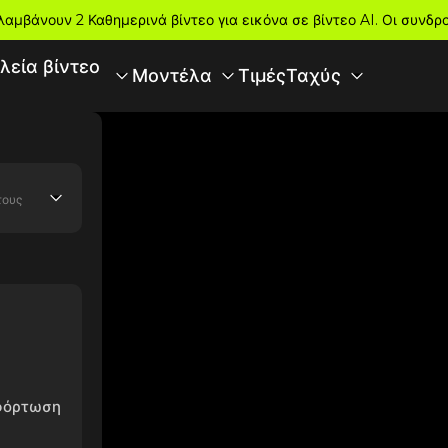
λαμβάνουν 2 Καθημερινά βίντεο για εικόνα σε βίντεο AI. Οι συνδ
λεία βίντεο
Τιμές
Μοντέλα
Ταχύς
τους
αφόρτωση