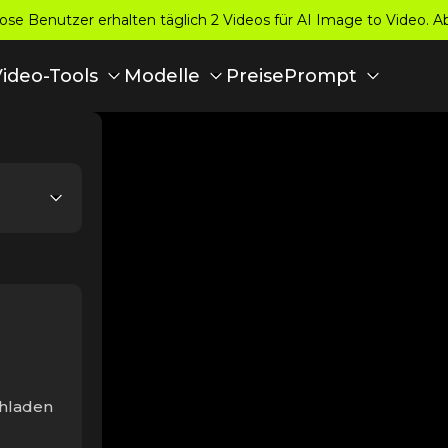
se Benutzer erhalten täglich 2 Videos für AI Image to Video. 
Preise
Video-Tools
Modelle
Prompt
chladen