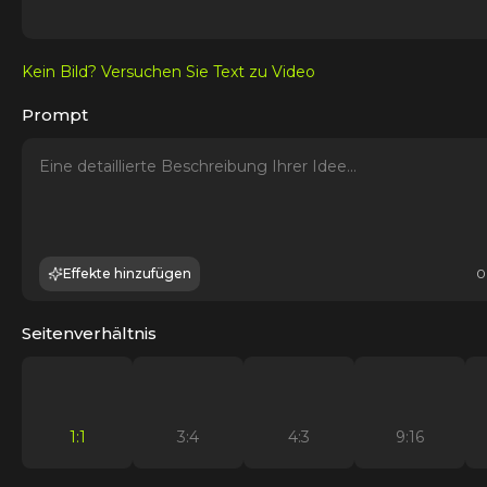
Kein Bild? Versuchen Sie Text zu Video
Prompt
Effekte hinzufügen
0
Seitenverhältnis
1:1
3:4
4:3
9:16