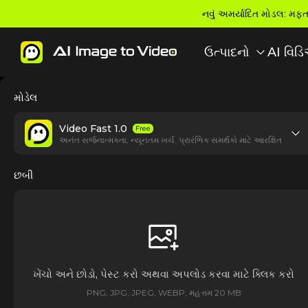
નવું અમર્યાદિત મોડલ: મફત 
ઉત્પાદનો
AI વિડિ
મોડેલ
Video Fast 1.0
Free
અનંત સર્જનાત્મકતા, ન્યૂનતમ ખર્ચ. પ્રારંભિક સમર્થકો માટે આરક્ષિત
છબી
ખેંચો અને છોડો, પેસ્ટ કરો અથવા અપલોડ કરવા માટે ક્લિક કરો
PNG, JPG, JPEG, WEBP, મહત્તમ 20 MB