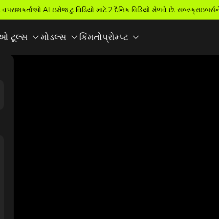
વપરાશકર્તાઓ AI ઇમેજ ટુ વિડિયો માટે 2 દૈનિક વિડિયો મેળવે છે. સબ્સ્ક્રાઇબર્સ
કિંમતો
ઓ ટૂલ્સ
મોડલ્સ
પ્રોમ્પ્ટ