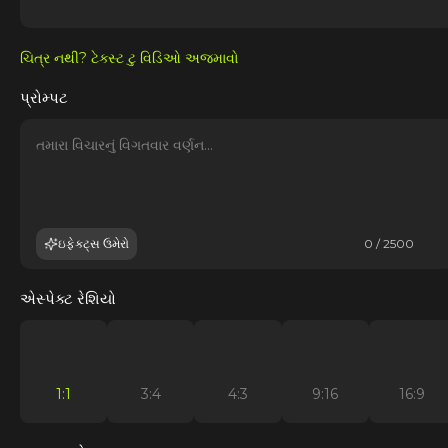
ચિત્ર નથી? ટેક્સ્ટ ટુ વિડિઓ અજમાવો
પ્રોમ્પટ
ઇફેક્ટ્સ ઉમેરો
0 / 2500
એસ્પેક્ટ રેશિયો
1:1
3:4
4:3
9:16
16:9