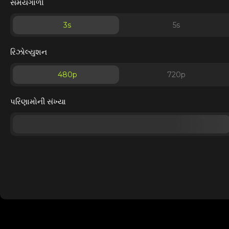
સમયગાળો
3
s
5
s
રિઝોલ્યુશન
480p
720p
પરિણામોની સંખ્યા